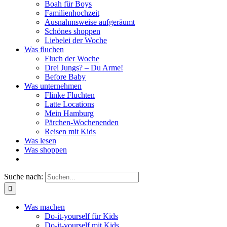
Boah für Boys
Familienhochzeit
Ausnahmsweise aufgeräumt
Schönes shoppen
Liebelei der Woche
Was fluchen
Fluch der Woche
Drei Jungs? – Du Arme!
Before Baby
Was unternehmen
Flinke Fluchten
Latte Locations
Mein Hamburg
Pärchen-Wochenenden
Reisen mit Kids
Was lesen
Was shoppen
Suche nach:
Was machen
Do-it-yourself für Kids
Do-it-yourself mit Kids