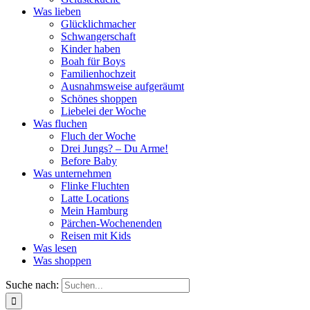
Was lieben
Glücklichmacher
Schwangerschaft
Kinder haben
Boah für Boys
Familienhochzeit
Ausnahmsweise aufgeräumt
Schönes shoppen
Liebelei der Woche
Was fluchen
Fluch der Woche
Drei Jungs? – Du Arme!
Before Baby
Was unternehmen
Flinke Fluchten
Latte Locations
Mein Hamburg
Pärchen-Wochenenden
Reisen mit Kids
Was lesen
Was shoppen
Suche nach: