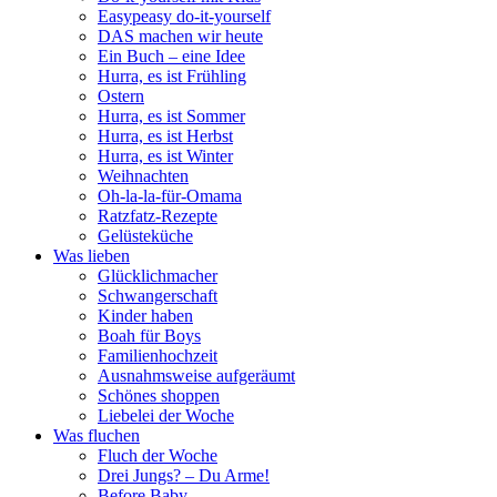
Easypeasy do-it-yourself
DAS machen wir heute
Ein Buch – eine Idee
Hurra, es ist Frühling
Ostern
Hurra, es ist Sommer
Hurra, es ist Herbst
Hurra, es ist Winter
Weihnachten
Oh-la-la-für-Omama
Ratzfatz-Rezepte
Gelüsteküche
Was lieben
Glücklichmacher
Schwangerschaft
Kinder haben
Boah für Boys
Familienhochzeit
Ausnahmsweise aufgeräumt
Schönes shoppen
Liebelei der Woche
Was fluchen
Fluch der Woche
Drei Jungs? – Du Arme!
Before Baby