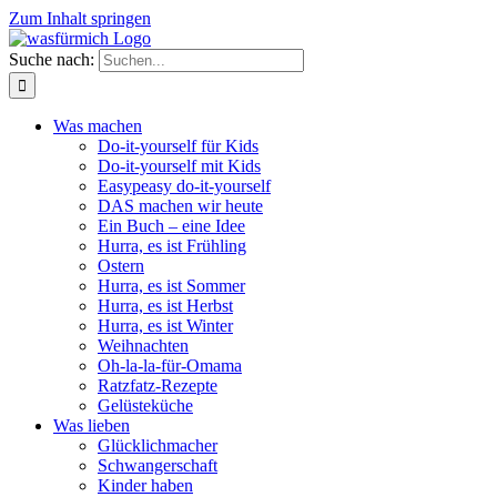
Zum Inhalt springen
Suche nach:
Was machen
Do-it-yourself für Kids
Do-it-yourself mit Kids
Easypeasy do-it-yourself
DAS machen wir heute
Ein Buch – eine Idee
Hurra, es ist Frühling
Ostern
Hurra, es ist Sommer
Hurra, es ist Herbst
Hurra, es ist Winter
Weihnachten
Oh-la-la-für-Omama
Ratzfatz-Rezepte
Gelüsteküche
Was lieben
Glücklichmacher
Schwangerschaft
Kinder haben