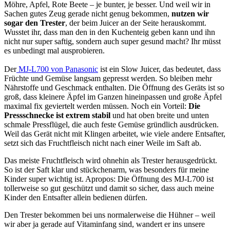
Möhre, Apfel, Rote Beete – je bunter, je besser. Und weil wir in
Sachen gutes Zeug gerade nicht genug bekommen,
nutzen wir
sogar den Trester
, der beim Juicer an der Seite herauskommt.
Wusstet ihr, dass man den in den Kuchenteig geben kann und ihn
nicht nur super saftig, sondern auch super gesund macht? Ihr müsst
es unbedingt mal ausprobieren.
Der
MJ-L700 von Panasonic
ist ein Slow Juicer, das bedeutet, dass
Früchte und Gemüse langsam gepresst werden. So bleiben mehr
Nährstoffe und Geschmack enthalten. Die Öffnung des Geräts ist so
groß, dass kleinere Äpfel im Ganzen hineinpassen und große Äpfel
maximal fix geviertelt werden müssen. Noch ein Vorteil:
Die
Pressschnecke ist extrem stabil
und hat oben breite und unten
schmale Pressflügel, die auch feste Gemüse gründlich ausdrücken.
Weil das Gerät nicht mit Klingen arbeitet, wie viele andere Entsafter,
setzt sich das Fruchtfleisch nicht nach einer Weile im Saft ab.
Das meiste Fruchtfleisch wird ohnehin als Trester herausgedrückt.
So ist der Saft klar und stückchenarm, was besonders für meine
Kinder super wichtig ist. Apropos: Die Öffnung des MJ-L700 ist
tollerweise so gut geschützt und damit so sicher, dass auch meine
Kinder den Entsafter allein bedienen dürfen.
Den Trester bekommen bei uns normalerweise die Hühner – weil
wir aber ja gerade auf Vitaminfang sind, wandert er ins unsere