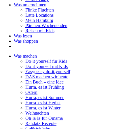
Was unternehmen
Flinke Fluchten
Latte Locations
Mein Hamburg
Pärchen-Wochenenden
Reisen mit Kids
Was lesen
Was shoppen
Was machen
Do-it-yourself für Kids
Do-it-yourself mit Kids
Easypeasy do-it-yourself
DAS machen wir heute
Ein Buch – eine Idee
Hurra, es ist Frühling
Ostern
Hurra, es ist Sommer
Hurra, es ist Herbst
Hurra, es ist Winter
Weihnachten
Oh-la-la-für-Omama
Ratzfatz-Rezepte
Gelüsteküche