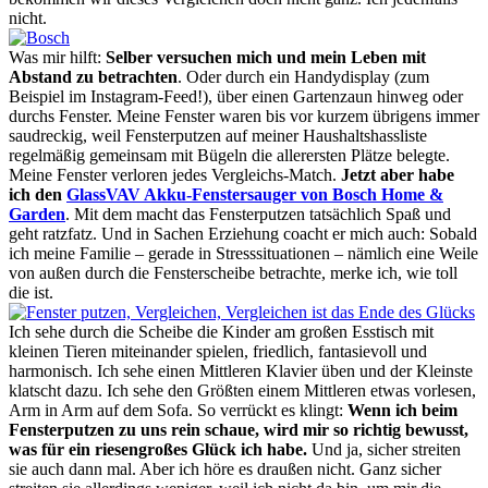
nicht.
Was mir hilft:
Selber versuchen mich und mein Leben mit
Abstand zu betrachten
. Oder durch ein Handydisplay (zum
Beispiel im Instagram-Feed!), über einen Gartenzaun hinweg oder
durchs Fenster. Meine Fenster waren bis vor kurzem übrigens immer
saudreckig, weil Fensterputzen auf meiner Haushaltshassliste
regelmäßig gemeinsam mit Bügeln die allerersten Plätze belegte.
Meine Fenster verloren jedes Vergleichs-Match.
Jetzt aber habe
ich den
GlassVAV Akku-Fenstersauger von Bosch Home &
Garden
. Mit dem macht das Fensterputzen tatsächlich Spaß und
geht ratzfatz. Und in Sachen Erziehung coacht er mich auch: Sobald
ich meine Familie – gerade in Stresssituationen – nämlich eine Weile
von außen durch die Fensterscheibe betrachte, merke ich, wie toll
die ist.
Ich sehe durch die Scheibe die Kinder am großen Esstisch mit
kleinen Tieren miteinander spielen, friedlich, fantasievoll und
harmonisch. Ich sehe einen Mittleren Klavier üben und der Kleinste
klatscht dazu. Ich sehe den Größten einem Mittleren etwas vorlesen,
Arm in Arm auf dem Sofa. So verrückt es klingt:
Wenn ich beim
Fensterputzen zu uns rein schaue, wird mir so richtig bewusst,
was für ein riesengroßes Glück ich habe.
Und ja, sicher streiten
sie auch dann mal. Aber ich höre es draußen nicht. Ganz sicher