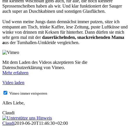
mit kleinem Wischblatt gibts auch, für alle, die noch kleinere
Sprossenscheiben haben als wir. Und klar funktioniert der Sauger
auch super an Duschkabinen und sonstigen Glasflächen.
Und wenn meine Jungs dann demnächst immer putzen, sitze ich
entspannt am Tisch, trinke Kaffee, lese Zeitung, puste Luftküsse und
winke von drinnen mit Keksen für hinterher. Dann dürfen sie mich
sehr gern mal mit der
dauerlächelnden, snackreichenden Mama
a
us der Turnhallen-Umkleide vergleichen.
Mit dem Laden des Videos akzeptieren Sie die
Datenschutzerklärung von Vimeo.
Mehr erfahren
Video laden
Vimeo immer entsperren
Alles Liebe,
Claudi
Claudi
2019-06-20T11:46:30+02:00