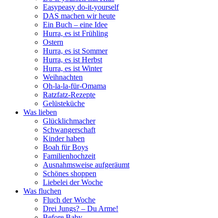
Easypeasy do-it-yourself
DAS machen wir heute
Ein Buch – eine Idee
Hurra, es ist Frühling
Ostern
Hurra, es ist Sommer
Hurra, es ist Herbst
Hurra, es ist Winter
Weihnachten
Oh-la-la-für-Omama
Ratzfatz-Rezepte
Gelüsteküche
Was lieben
Glücklichmacher
Schwangerschaft
Kinder haben
Boah für Boys
Familienhochzeit
Ausnahmsweise aufgeräumt
Schönes shoppen
Liebelei der Woche
Was fluchen
Fluch der Woche
Drei Jungs? – Du Arme!
Before Baby