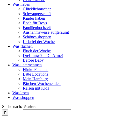
Was lieben
Glücklichmacher
Schwangerschaft
Kinder haben
Boah für Boys
Familienhochzeit
Ausnahmsweise aufgeräumt
Schönes shoppen
Liebelei der Woche
Was fluchen
Fluch der Woche
Drei Jungs? – Du Arme!
Before Baby
Was unternehmen
Flinke Fluchten
Latte Locations
Mein Hamburg
Pärchen-Wochenenden
Reisen mit Kids
Was lesen
Was shoppen
Suche nach: