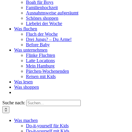
Boah für Boys
Familienhochzeit
Ausnahmsweise aufgeräumt
Schönes shoppen
Liebelei der Woche
Was fluchen
Fluch der Woche
Drei Jungs? – Du Arme!
Before Baby
Was unternehmen
Flinke Fluchten
Latte Locations
Mein Hamburg
Pärchen-Wochenenden
Reisen mit Kids
Was lesen
Was shoppen
Suche nach:
Was machen
Do-it-yourself für Kids
Do-it-yourself mit Kids