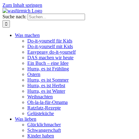
Zum Inhalt springen
Suche nach:
Was machen
Do-it-yourself für Kids
Do-it-yourself mit Kids
Easypeasy do-it-yourself
DAS machen wir heute
Ein Buch – eine Idee
Hurra, es ist Frühling
Ostern
Hurra, es ist Sommer
Hurra, es ist Herbst
Hurra, es ist Winter
Weihnachten
Oh-la-la-für-Omama
Ratzfatz-Rezepte
Gelüsteküche
Was lieben
Glücklichmacher
Schwangerschaft
Kinder haben