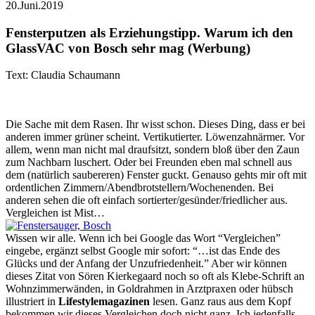
20.Juni.2019
Fensterputzen als Erziehungstipp. Warum ich den
GlassVAC von Bosch sehr mag (Werbung)
Text: Claudia Schaumann
Die Sache mit dem Rasen. Ihr wisst schon. Dieses Ding, dass er bei
anderen immer grüner scheint. Vertikutierter. Löwenzahnärmer. Vor
allem, wenn man nicht mal draufsitzt, sondern bloß über den Zaun
zum Nachbarn luschert. Oder bei Freunden eben mal schnell aus
dem (natürlich saubereren) Fenster guckt. Genauso gehts mir oft mit
ordentlichen Zimmern/Abendbrotstellern/Wochenenden. Bei
anderen sehen die oft einfach sortierter/gesünder/friedlicher aus.
Vergleichen ist Mist…
Wissen wir alle. Wenn ich bei Google das Wort “Vergleichen”
eingebe, ergänzt selbst Google mir sofort: “…ist das Ende des
Glücks und der Anfang der Unzufriedenheit.” Aber wir können
dieses Zitat von Sören Kierkegaard noch so oft als Klebe-Schrift an
Wohnzimmerwänden, in Goldrahmen in Arztpraxen oder hübsch
illustriert in
Lifestylemagazinen
lesen. Ganz raus aus dem Kopf
bekommen wir dieses Vergleichen doch nicht ganz. Ich jedenfalls