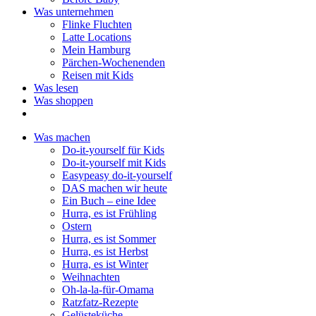
Was unternehmen
Flinke Fluchten
Latte Locations
Mein Hamburg
Pärchen-Wochenenden
Reisen mit Kids
Was lesen
Was shoppen
Was machen
Do-it-yourself für Kids
Do-it-yourself mit Kids
Easypeasy do-it-yourself
DAS machen wir heute
Ein Buch – eine Idee
Hurra, es ist Frühling
Ostern
Hurra, es ist Sommer
Hurra, es ist Herbst
Hurra, es ist Winter
Weihnachten
Oh-la-la-für-Omama
Ratzfatz-Rezepte
Gelüsteküche