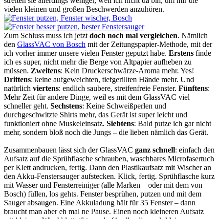
streiten sie allerdings weniger, weil ich nicht da bin, um mir die
vielen kleinen und großen Beschwerden anzuhören.
Zum Schluss muss ich jetzt
doch noch mal vergleichen
. Nämlich
den
GlassVAC von Bosch
mit der Zeitungspapier-Methode, mit der
ich vorher immer unsere vielen Fenster geputzt habe.
Erstens
finde
ich es super, nicht mehr die Berge von Altpapier aufheben zu
müssen.
Zweitens
: Kein Druckerschwärze-Aroma mehr. Yes!
Drittens
: keine aufgeweichten, tiefgerillten Hände mehr. Und
natürlich
viertens
: endlich saubere, streifenfreie Fenster.
Fünftens
:
Mehr Zeit für andere Dinge, weil es mit dem GlassVAC viel
schneller geht.
Sechstens
: Keine Schweißperlen und
durchgeschwitzte Shirts mehr, das Gerät ist super leicht und
funktioniert ohne Muskeleinsatz.
Siebtens
: Bald putze ich gar nicht
mehr, sondern bloß noch die Jungs – die lieben nämlich das Gerät.
Zusammenbauen lässt sich der GlassVAC
ganz schnell
: einfach den
Aufsatz auf die Sprühflasche schrauben, waschbares Microfasertuch
per Klett andrucken, fertig. Dann den Plastikaufsatz mit Wischer an
den Akku-Fenstersauger aufstecken. Klick, fertig. Sprühflasche kurz
mit Wasser und Fensterreiniger (alle Marken – oder mit dem von
Bosch) füllen, los gehts. Fenster besprühen, putzen und mit dem
Sauger absaugen. Eine Akkuladung hält für 35 Fenster – dann
braucht man aber eh mal ne Pause. Einen noch kleineren Aufsatz