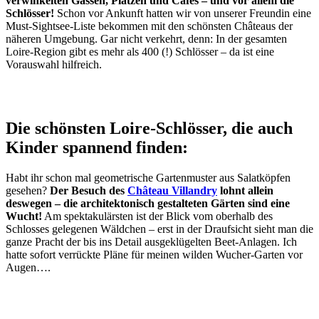
verwinkelten Gassen, Plätzen und Cafés – und vor allem die
Schlösser!
Schon vor Ankunft hatten wir von unserer Freundin eine
Must-Sightsee-Liste bekommen mit den schönsten Châteaus der
näheren Umgebung. Gar nicht verkehrt, denn: In der gesamten
Loire-Region gibt es mehr als 400 (!) Schlösser – da ist eine
Vorauswahl hilfreich.
Die schönsten Loire-Schlösser, die auch
Kinder spannend finden:
Habt ihr schon mal geometrische Gartenmuster aus Salatköpfen
gesehen?
Der Besuch des
Château Villandry
lohnt allein
deswegen – die architektonisch gestalteten Gärten sind eine
Wucht!
Am spektakulärsten ist der Blick vom oberhalb des
Schlosses gelegenen Wäldchen – erst in der Draufsicht sieht man die
ganze Pracht der bis ins Detail ausgeklügelten Beet-Anlagen. Ich
hatte sofort verrückte Pläne für meinen wilden Wucher-Garten vor
Augen….