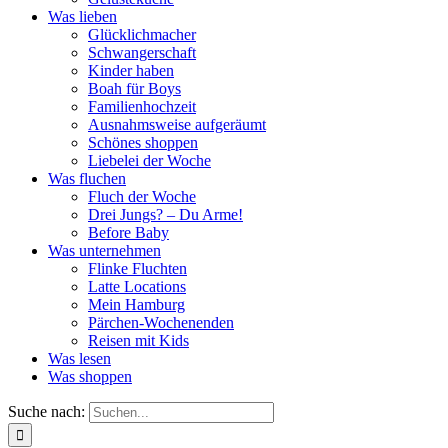
Was lieben
Glücklichmacher
Schwangerschaft
Kinder haben
Boah für Boys
Familienhochzeit
Ausnahmsweise aufgeräumt
Schönes shoppen
Liebelei der Woche
Was fluchen
Fluch der Woche
Drei Jungs? – Du Arme!
Before Baby
Was unternehmen
Flinke Fluchten
Latte Locations
Mein Hamburg
Pärchen-Wochenenden
Reisen mit Kids
Was lesen
Was shoppen
Suche nach: