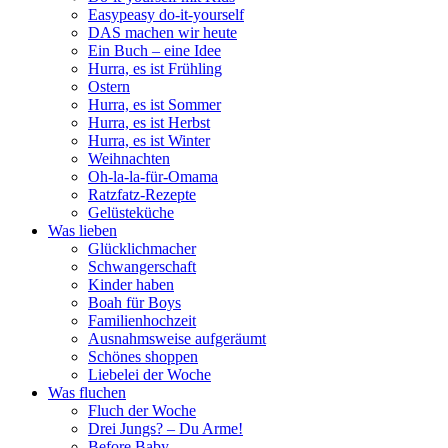
Easypeasy do-it-yourself
DAS machen wir heute
Ein Buch – eine Idee
Hurra, es ist Frühling
Ostern
Hurra, es ist Sommer
Hurra, es ist Herbst
Hurra, es ist Winter
Weihnachten
Oh-la-la-für-Omama
Ratzfatz-Rezepte
Gelüsteküche
Was lieben
Glücklichmacher
Schwangerschaft
Kinder haben
Boah für Boys
Familienhochzeit
Ausnahmsweise aufgeräumt
Schönes shoppen
Liebelei der Woche
Was fluchen
Fluch der Woche
Drei Jungs? – Du Arme!
Before Baby