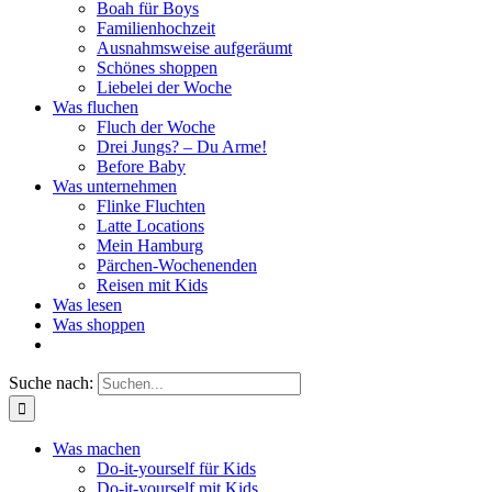
Boah für Boys
Familienhochzeit
Ausnahmsweise aufgeräumt
Schönes shoppen
Liebelei der Woche
Was fluchen
Fluch der Woche
Drei Jungs? – Du Arme!
Before Baby
Was unternehmen
Flinke Fluchten
Latte Locations
Mein Hamburg
Pärchen-Wochenenden
Reisen mit Kids
Was lesen
Was shoppen
Suche nach:
Was machen
Do-it-yourself für Kids
Do-it-yourself mit Kids