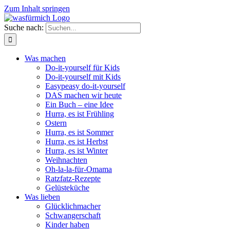
Zum Inhalt springen
Suche nach:
Was machen
Do-it-yourself für Kids
Do-it-yourself mit Kids
Easypeasy do-it-yourself
DAS machen wir heute
Ein Buch – eine Idee
Hurra, es ist Frühling
Ostern
Hurra, es ist Sommer
Hurra, es ist Herbst
Hurra, es ist Winter
Weihnachten
Oh-la-la-für-Omama
Ratzfatz-Rezepte
Gelüsteküche
Was lieben
Glücklichmacher
Schwangerschaft
Kinder haben