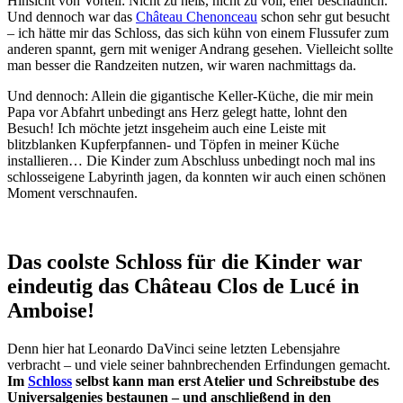
Hinsicht von Vorteil: Nicht zu heiß, nicht zu voll, eher beschaulich.
Und dennoch war das
Château Chenonceau
schon sehr gut besucht
– ich hätte mir das Schloss, das sich kühn von einem Flussufer zum
anderen spannt, gern mit weniger Andrang gesehen. Vielleicht sollte
man besser die Randzeiten nutzen, wir waren nachmittags da.
Und dennoch: Allein die gigantische Keller-Küche, die mir mein
Papa vor Abfahrt unbedingt ans Herz gelegt hatte, lohnt den
Besuch! Ich möchte jetzt insgeheim auch eine Leiste mit
blitzblanken Kupferpfannen- und Töpfen in meiner Küche
installieren… Die Kinder zum Abschluss unbedingt noch mal ins
schlosseigene Labyrinth jagen, da konnten wir auch einen schönen
Moment verschnaufen.
Das coolste Schloss für die Kinder war
eindeutig das Château Clos de Lucé in
Amboise!
Denn hier hat Leonardo DaVinci seine letzten Lebensjahre
verbracht – und viele seiner bahnbrechenden Erfindungen gemacht.
Im
Schloss
selbst kann man erst Atelier und Schreibstube des
Universalgenies bestaunen – und anschließend in den