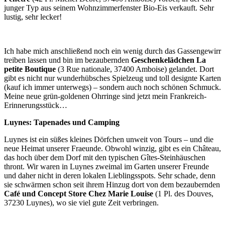
junger Typ aus seinem Wohnzimmerfenster Bio-Eis verkauft. Sehr
lustig, sehr lecker!
Ich habe mich anschließend noch ein wenig durch das Gassengewirr
treiben lassen und bin im bezaubernden
Geschenkelädchen La
petite Boutique
(3 Rue nationale, 37400 Amboise) gelandet. Dort
gibt es nicht nur wunderhübsches Spielzeug und toll designte Karten
(kauf ich immer unterwegs) – sondern auch noch schönen Schmuck.
Meine neue grün-goldenen Ohrringe sind jetzt mein Frankreich-
Erinnerungsstück…
Luynes: Tapenades und Camping
Luynes ist ein süßes kleines Dörfchen unweit von Tours – und die
neue Heimat unserer Fraeunde. Obwohl winzig, gibt es ein Château,
das hoch über dem Dorf mit den typischen Gîtes-Steinhäuschen
thront. Wir waren in Luynes zweimal im Garten unserer Freunde
und daher nicht in deren lokalen Lieblingsspots. Sehr schade, denn
sie schwärmen schon seit ihrem Hinzug dort von dem bezaubernden
Café und Concept Store Chez Marie Louise
(1 Pl. des Douves,
37230 Luynes), wo sie viel gute Zeit verbringen.