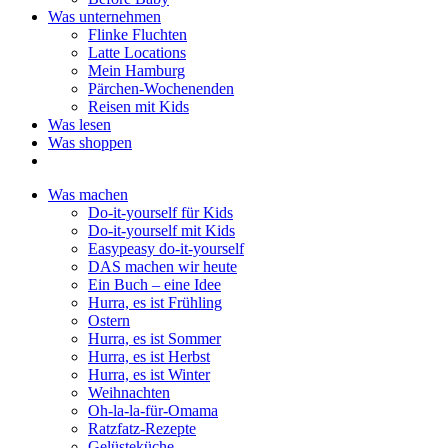
Was unternehmen
Flinke Fluchten
Latte Locations
Mein Hamburg
Pärchen-Wochenenden
Reisen mit Kids
Was lesen
Was shoppen
Was machen
Do-it-yourself für Kids
Do-it-yourself mit Kids
Easypeasy do-it-yourself
DAS machen wir heute
Ein Buch – eine Idee
Hurra, es ist Frühling
Ostern
Hurra, es ist Sommer
Hurra, es ist Herbst
Hurra, es ist Winter
Weihnachten
Oh-la-la-für-Omama
Ratzfatz-Rezepte
Gelüsteküche