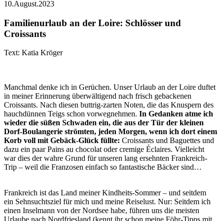
10.August.2023
Familienurlaub an der Loire: Schlösser und
Croissants
Text: Katia Kröger
Manchmal denke ich in Gerüchen. Unser Urlaub an der Loire duftet
in meiner Erinnerung überwältigend nach frisch gebackenen
Croissants. Nach diesen buttrig-zarten Noten, die das Knuspern des
hauchdünnen Teigs schon vorwegnehmen.
In Gedanken atme ich
wieder die süßen Schwaden ein, die aus der Tür der kleinen
Dorf-Boulangerie strömten, jeden Morgen, wenn ich dort einem
Korb voll mit Gebäck-Glück füllte:
Croissants und Baguettes und
dazu ein paar Pains au chocolat oder cremige Éclaires. Vielleicht
war dies der wahre Grund für unseren lang ersehnten Frankreich-
Trip – weil die Franzosen einfach so fantastische Bäcker sind…
Frankreich ist das Land meiner Kindheits-Sommer – und seitdem
ein Sehnsuchtsziel für mich und meine Reiselust. Nur: Seitdem ich
einen Inselmann von der Nordsee habe, führen uns die meisten
Urlaube nach Nordfriesland (kennt ihr schon meine Föhr-Tipps mit