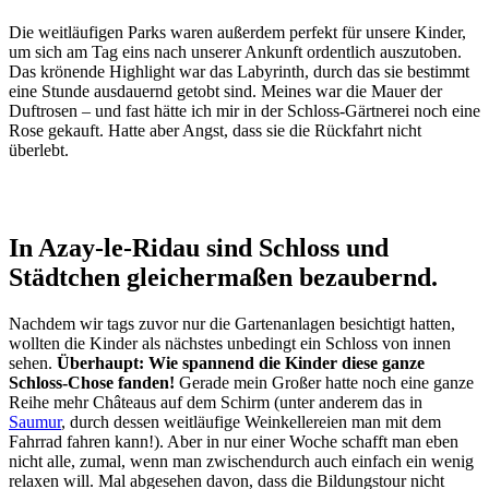
Die weitläufigen Parks waren außerdem perfekt für unsere Kinder,
um sich am Tag eins nach unserer Ankunft ordentlich auszutoben.
Das krönende Highlight war das Labyrinth, durch das sie bestimmt
eine Stunde ausdauernd getobt sind. Meines war die Mauer der
Duftrosen – und fast hätte ich mir in der Schloss-Gärtnerei noch eine
Rose gekauft. Hatte aber Angst, dass sie die Rückfahrt nicht
überlebt.
In Azay-le-Ridau sind Schloss und
Städtchen gleichermaßen bezaubernd.
Nachdem wir tags zuvor nur die Gartenanlagen besichtigt hatten,
wollten die Kinder als nächstes unbedingt ein Schloss von innen
sehen.
Überhaupt: Wie spannend die Kinder diese ganze
Schloss-Chose fanden!
Gerade mein Großer hatte noch eine ganze
Reihe mehr Châteaus auf dem Schirm (unter anderem das in
Saumur
, durch dessen weitläufige Weinkellereien man mit dem
Fahrrad fahren kann!). Aber in nur einer Woche schafft man eben
nicht alle, zumal, wenn man zwischendurch auch einfach ein wenig
relaxen will. Mal abgesehen davon, dass die Bildungstour nicht