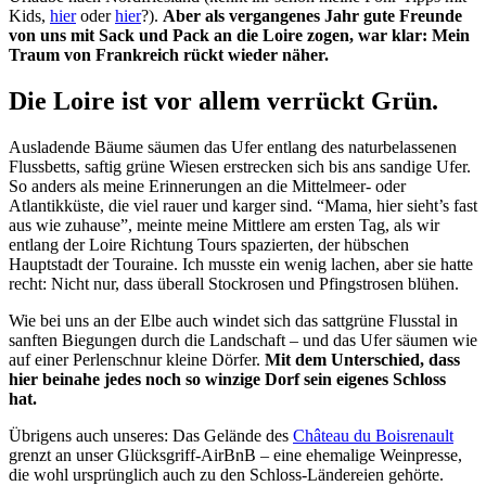
Kids,
hier
oder
hier
?).
Aber als vergangenes Jahr gute Freunde
von uns mit Sack und Pack an die Loire zogen, war klar: Mein
Traum von Frankreich rückt wieder näher.
Die Loire ist vor allem verrückt Grün.
Ausladende Bäume säumen das Ufer entlang des naturbelassenen
Flussbetts, saftig grüne Wiesen erstrecken sich bis ans sandige Ufer.
So anders als meine Erinnerungen an die Mittelmeer- oder
Atlantikküste, die viel rauer und karger sind. “Mama, hier sieht’s fast
aus wie zuhause”, meinte meine Mittlere am ersten Tag, als wir
entlang der Loire Richtung Tours spazierten, der hübschen
Hauptstadt der Touraine. Ich musste ein wenig lachen, aber sie hatte
recht: Nicht nur, dass überall Stockrosen und Pfingstrosen blühen.
Wie bei uns an der Elbe auch windet sich das sattgrüne Flusstal in
sanften Biegungen durch die Landschaft – und das Ufer säumen wie
auf einer Perlenschnur kleine Dörfer.
Mit dem Unterschied, dass
hier beinahe jedes noch so winzige Dorf sein eigenes Schloss
hat.
Übrigens auch unseres: Das Gelände des
Château du Boisrenault
grenzt an unser Glücksgriff-AirBnB – eine ehemalige Weinpresse,
die wohl ursprünglich auch zu den Schloss-Ländereien gehörte.