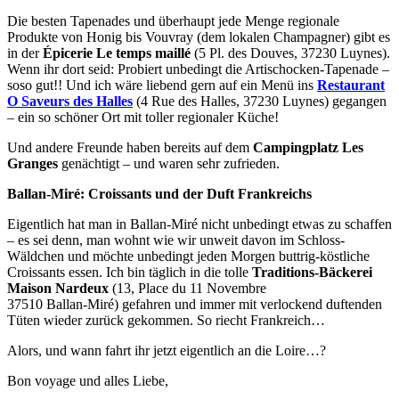
Die besten Tapenades und überhaupt jede Menge regionale
Produkte von Honig bis Vouvray (dem lokalen Champagner) gibt es
in der
Épicerie Le temps maillé
(5 Pl. des Douves, 37230 Luynes).
Wenn ihr dort seid: Probiert unbedingt die Artischocken-Tapenade –
soso gut!! Und ich wäre liebend gern auf ein Menü ins
Restaurant
O Saveurs des Halles
(4 Rue des Halles, 37230 Luynes) gegangen
– ein so schöner Ort mit toller regionaler Küche!
Und andere Freunde haben bereits auf dem
Campingplatz Les
Granges
genächtigt – und waren sehr zufrieden.
Ballan-Miré: Croissants und der Duft Frankreichs
Eigentlich hat man in Ballan-Miré nicht unbedingt etwas zu schaffen
– es sei denn, man wohnt wie wir unweit davon im Schloss-
Wäldchen und möchte unbedingt jeden Morgen buttrig-köstliche
Croissants essen. Ich bin täglich in die tolle
Traditions-Bäckerei
Maison Nardeux
(13, Place du 11 Novembre
37510 Ballan-Miré) gefahren und immer mit verlockend duftenden
Tüten wieder zurück gekommen. So riecht Frankreich…
Alors, und wann fahrt ihr jetzt eigentlich an die Loire…?
Bon voyage und alles Liebe,