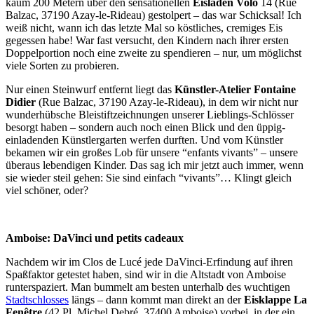
kaum 200 Metern über den sensationellen
Eisladen Volo
14 (Rue
Balzac, 37190 Azay-le-Rideau) gestolpert – das war Schicksal! Ich
weiß nicht, wann ich das letzte Mal so köstliches, cremiges Eis
gegessen habe! War fast versucht, den Kindern nach ihrer ersten
Doppelportion noch eine zweite zu spendieren – nur, um möglichst
viele Sorten zu probieren.
Nur einen Steinwurf entfernt liegt das
Künstler-Atelier Fontaine
Didier
(Rue Balzac, 37190 Azay-le-Rideau), in dem wir nicht nur
wunderhübsche Bleistiftzeichnungen unserer Lieblings-Schlösser
besorgt haben – sondern auch noch einen Blick und den üppig-
einladenden Künstlergarten werfen durften. Und vom Künstler
bekamen wir ein großes Lob für unsere “enfants vivants” – unsere
überaus lebendigen Kinder. Das sag ich mir jetzt auch immer, wenn
sie wieder steil gehen: Sie sind einfach “vivants”… Klingt gleich
viel schöner, oder?
Amboise: DaVinci und petits cadeaux
Nachdem wir im Clos de Lucé jede DaVinci-Erfindung auf ihren
Spaßfaktor getestet haben, sind wir in die Altstadt von Amboise
runterspaziert. Man bummelt am besten unterhalb des wuchtigen
Stadtschlosses
längs – dann kommt man direkt an der
Eisklappe La
Fenêtre
(42 Pl. Michel Debré, 37400 Amboise) vorbei, in der ein