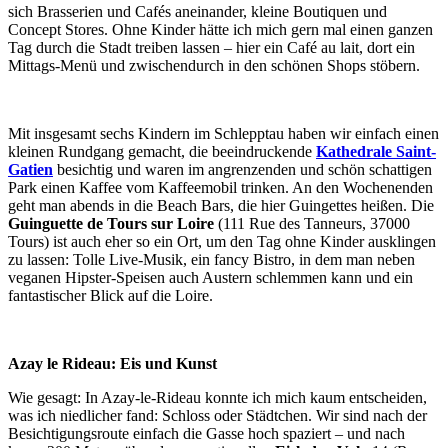
sich Brasserien und Cafés aneinander, kleine Boutiquen und
Concept Stores. Ohne Kinder hätte ich mich gern mal einen ganzen
Tag durch die Stadt treiben lassen – hier ein Café au lait, dort ein
Mittags-Menü und zwischendurch in den schönen Shops stöbern.
Mit insgesamt sechs Kindern im Schlepptau haben wir einfach einen
kleinen Rundgang gemacht, die beeindruckende
Kathedrale
Saint-
Gatien
besichtig und waren im angrenzenden und schön schattigen
Park einen Kaffee vom Kaffeemobil trinken. An den Wochenenden
geht man abends in die Beach Bars, die hier Guingettes heißen. Die
Guinguette de Tours sur Loire
(111 Rue des Tanneurs, 37000
Tours) ist auch eher so ein Ort, um den Tag ohne Kinder ausklingen
zu lassen: Tolle Live-Musik, ein fancy Bistro, in dem man neben
veganen Hipster-Speisen auch Austern schlemmen kann und ein
fantastischer Blick auf die Loire.
Azay le Rideau: Eis und Kunst
Wie gesagt: In Azay-le-Rideau konnte ich mich kaum entscheiden,
was ich niedlicher fand: Schloss oder Städtchen. Wir sind nach der
Besichtigungsroute einfach die Gasse hoch spaziert – und nach