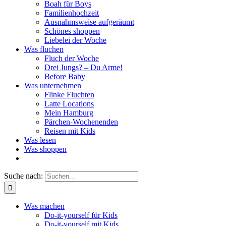
Boah für Boys
Familienhochzeit
Ausnahmsweise aufgeräumt
Schönes shoppen
Liebelei der Woche
Was fluchen
Fluch der Woche
Drei Jungs? – Du Arme!
Before Baby
Was unternehmen
Flinke Fluchten
Latte Locations
Mein Hamburg
Pärchen-Wochenenden
Reisen mit Kids
Was lesen
Was shoppen
Suche nach:
Was machen
Do-it-yourself für Kids
Do-it-yourself mit Kids