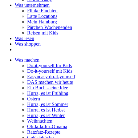
Was unternehmen
Flinke Fluchten
Latte Locations
Mein Hamburg
Pärchen-Wochenenden
Reisen mit Kids
Was lesen
Was shoppen
Was machen
Do-it-yourself für Kids
Do-it-yourself mit Kids
Easypeasy do-it-yourself
DAS machen wir heute
Ein Buch – eine Idee
Hurra, es ist Frühling
Ostern
Hurra, es ist Sommer
Hurra, es ist Herbst
Hurra, es ist Winter
Weihnachten
Oh-la-la-für-Omama
Ratzfatz-Rezepte
Gelüsteküche