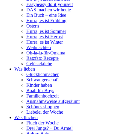
Easypeasy do-it-yourself
DAS machen wir heute
Ein Buch – eine Idee
Hurra, es ist Frühling
Ostern
Hurra, es ist Sommer
Hurra, es ist Herbst
Hurra, es ist Winter
Weihnachten
Oh-la-la-für-Omama
Ratzfatz-Rezepte
Gelüsteküche
Was lieben
Glücklichmacher
Schwangerschaft
Kinder haben
Boah für Boys
Familienhochzeit
Ausnahmsweise aufgeräumt
Schönes shoppen
Liebelei der Woche
Was fluchen
Fluch der Woche
Drei Jungs? – Du Arme!
Before Baby