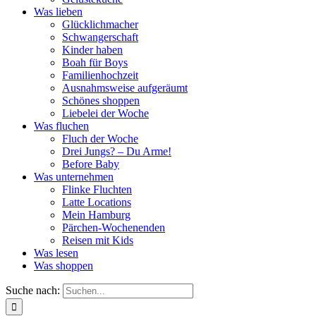
Was lieben
Glücklichmacher
Schwangerschaft
Kinder haben
Boah für Boys
Familienhochzeit
Ausnahmsweise aufgeräumt
Schönes shoppen
Liebelei der Woche
Was fluchen
Fluch der Woche
Drei Jungs? – Du Arme!
Before Baby
Was unternehmen
Flinke Fluchten
Latte Locations
Mein Hamburg
Pärchen-Wochenenden
Reisen mit Kids
Was lesen
Was shoppen
Suche nach: