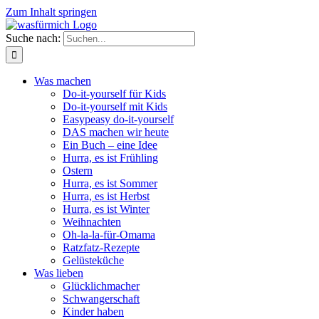
Zum Inhalt springen
Suche nach:
Was machen
Do-it-yourself für Kids
Do-it-yourself mit Kids
Easypeasy do-it-yourself
DAS machen wir heute
Ein Buch – eine Idee
Hurra, es ist Frühling
Ostern
Hurra, es ist Sommer
Hurra, es ist Herbst
Hurra, es ist Winter
Weihnachten
Oh-la-la-für-Omama
Ratzfatz-Rezepte
Gelüsteküche
Was lieben
Glücklichmacher
Schwangerschaft
Kinder haben