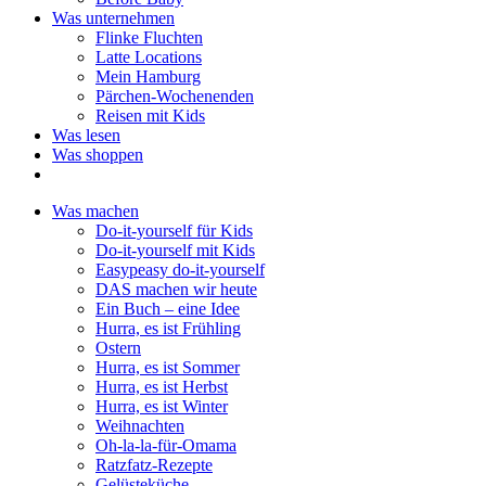
Was unternehmen
Flinke Fluchten
Latte Locations
Mein Hamburg
Pärchen-Wochenenden
Reisen mit Kids
Was lesen
Was shoppen
Was machen
Do-it-yourself für Kids
Do-it-yourself mit Kids
Easypeasy do-it-yourself
DAS machen wir heute
Ein Buch – eine Idee
Hurra, es ist Frühling
Ostern
Hurra, es ist Sommer
Hurra, es ist Herbst
Hurra, es ist Winter
Weihnachten
Oh-la-la-für-Omama
Ratzfatz-Rezepte
Gelüsteküche