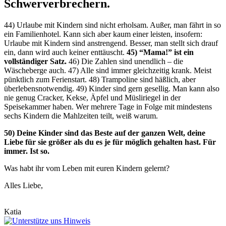
Schwerverbrechern.
44) Urlaube mit Kindern sind nicht erholsam. Außer, man fährt in so
ein Familienhotel. Kann sich aber kaum einer leisten, insofern:
Urlaube mit Kindern sind anstrengend. Besser, man stellt sich drauf
ein, dann wird auch keiner enttäuscht.
45) “Mama!” ist ein
vollständiger Satz.
46) Die Zahlen sind unendlich – die
Wäscheberge auch. 47) Alle sind immer gleichzeitig krank. Meist
pünktlich zum Ferienstart. 48) Trampoline sind häßlich, aber
überlebensnotwendig. 49) Kinder sind gern gesellig. Man kann also
nie genug Cracker, Kekse, Äpfel und Müsliriegel in der
Speisekammer haben. Wer mehrere Tage in Folge mit mindestens
sechs Kindern die Mahlzeiten teilt, weiß warum.
50) Deine Kinder sind das Beste auf der ganzen Welt, deine
Liebe für sie größer als du es je für möglich gehalten hast. Für
immer. Ist so.
Was habt ihr vom Leben mit euren Kindern gelernt?
Alles Liebe,
Katia