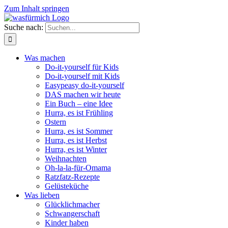
Zum Inhalt springen
Suche nach:
Was machen
Do-it-yourself für Kids
Do-it-yourself mit Kids
Easypeasy do-it-yourself
DAS machen wir heute
Ein Buch – eine Idee
Hurra, es ist Frühling
Ostern
Hurra, es ist Sommer
Hurra, es ist Herbst
Hurra, es ist Winter
Weihnachten
Oh-la-la-für-Omama
Ratzfatz-Rezepte
Gelüsteküche
Was lieben
Glücklichmacher
Schwangerschaft
Kinder haben