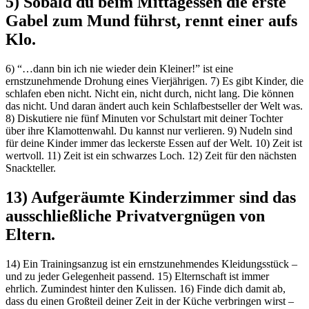
5) Sobald du beim Mittagessen die erste
Gabel zum Mund führst, rennt einer aufs
Klo.
6) “…dann bin ich nie wieder dein Kleiner!” ist eine
ernstzunehmende Drohung eines Vierjährigen. 7) Es gibt Kinder, die
schlafen eben nicht. Nicht ein, nicht durch, nicht lang. Die können
das nicht. Und daran ändert auch kein Schlafbestseller der Welt was.
8) Diskutiere nie fünf Minuten vor Schulstart mit deiner Tochter
über ihre Klamottenwahl. Du kannst nur verlieren. 9) Nudeln sind
für deine Kinder immer das leckerste Essen auf der Welt. 10) Zeit ist
wertvoll. 11) Zeit ist ein schwarzes Loch. 12) Zeit für den nächsten
Snackteller.
13) Aufgeräumte Kinderzimmer sind das
ausschließliche Privatvergnügen von
Eltern.
14) Ein Trainingsanzug ist ein ernstzunehmendes Kleidungsstück –
und zu jeder Gelegenheit passend. 15) Elternschaft ist immer
ehrlich. Zumindest hinter den Kulissen. 16) Finde dich damit ab,
dass du einen Großteil deiner Zeit in der Küche verbringen wirst –