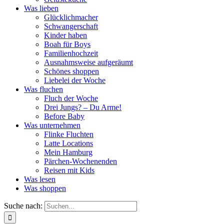
Was lieben
Glücklichmacher
Schwangerschaft
Kinder haben
Boah für Boys
Familienhochzeit
Ausnahmsweise aufgeräumt
Schönes shoppen
Liebelei der Woche
Was fluchen
Fluch der Woche
Drei Jungs? – Du Arme!
Before Baby
Was unternehmen
Flinke Fluchten
Latte Locations
Mein Hamburg
Pärchen-Wochenenden
Reisen mit Kids
Was lesen
Was shoppen
Suche nach: