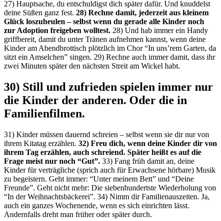
27) Hauptsache, du entschuldigst dich später dafür. Und knuddelst
deine Süßen ganz fest.
28) Rechne damit, jederzeit aus kleinem
Glück loszuheulen – selbst wenn du gerade alle Kinder noch
zur Adoption freigeben wolltest.
28) Und hab immer ein Handy
griffbereit, damit du unter Tränen aufnehmen kannst, wenn deine
Kinder am Abendbrottisch plötzlich im Chor “In uns’rem Garten, da
sitzt ein Amselchen” singen. 29) Rechne auch immer damit, dass ihr
zwei Minuten später den nächsten Streit am Wickel habt.
30) Still und zufrieden spielen immer nur
die Kinder der anderen. Oder die in
Familienfilmen.
31) Kinder müssen dauernd schreien – selbst wenn sie dir nur von
ihrem Kitatag erzählen.
32) Freu dich, wenn deine Kinder dir von
ihrem Tag erzählen, auch schreiend. Später heißt es auf die
Frage meist nur noch “Gut”.
33) Fang früh damit an, deine
Kinder für verträgliche (sprich auch für Erwachsene hörbare) Musik
zu begeistern. Geht immer: “Unter meinem Bett” und “Deine
Freunde”. Geht nicht mehr: Die siebenhundertste Wiederholung von
“In der Weihnachtsbäckerei”. 34) Nimm dir Familienauszeiten. Ja,
auch ein ganzes Wochenende, wenn es sich einrichten lässt.
Andernfalls dreht man früher oder später durch.