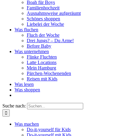
Boah für Boys
Familienhochzeit
Ausnahmsweise aufgeräumt
Schönes shoppen
Liebelei der Woche
Was fluchen
Fluch der Woche
Drei Jungs? – Du Arme!
Before Baby
Was unternehmen
Flinke Fluchten
Latte Locations
Mein Hamburg
Pärchen-Wochenenden
Reisen mit Kids
Was lesen
Was shoppen
Suche nach:
Was machen
Do-it-yourself für Kids
Do-it-yourself mit Kids