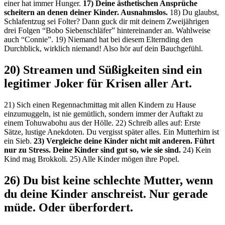
einer hat immer Hunger.
17) Deine ästhetischen Ansprüche
scheitern an denen deiner Kinder. Ausnahmslos.
18) Du glaubst,
Schlafentzug sei Folter? Dann guck dir mit deinem Zweijährigen
drei Folgen “Bobo Siebenschläfer” hintereinander an. Wahlweise
auch “Connie”. 19) Niemand hat bei diesem Elternding den
Durchblick, wirklich niemand! Also hör auf dein Bauchgefühl.
20) Streamen und Süßigkeiten sind ein
legitimer Joker für Krisen aller Art.
21) Sich einen Regennachmittag mit allen Kindern zu Hause
einzumuggeln, ist nie gemütlich, sondern immer der Auftakt zu
einem Tohuwabohu aus der Hölle. 22) Schreib alles auf: Erste
Sätze, lustige Anekdoten. Du vergisst später alles. Ein Mutterhirn ist
ein Sieb.
23) Vergleiche deine Kinder nicht mit anderen. Führt
nur zu Stress. Deine Kinder sind gut so, wie sie sind.
24) Kein
Kind mag Brokkoli. 25) Alle Kinder mögen ihre Popel.
26) Du bist keine schlechte Mutter, wenn
du deine Kinder anschreist. Nur gerade
müde. Oder überfordert.