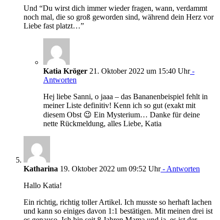
Und “Du wirst dich immer wieder fragen, wann, verdammt
noch mal, die so groß geworden sind, während dein Herz vor
Liebe fast platzt…”
Katia Kröger
21. Oktober 2022 um 15:40 Uhr
-
Antworten
Hej liebe Sanni, o jaaa – das Bananenbeispiel fehlt in
meiner Liste definitiv! Kenn ich so gut (exakt mit
diesem Obst 😉 Ein Mysterium… Danke für deine
nette Rückmeldung, alles Liebe, Katia
Katharina
19. Oktober 2022 um 09:52 Uhr
- Antworten
Hallo Katia!
Ein richtig, richtig toller Artikel. Ich musste so herhaft lachen
und kann so einiges davon 1:1 bestätigen. Mit meinen drei ist
es genauso. Ich bin seit 8 Jahren Mama und ja, es ist der