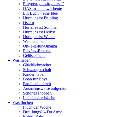
Easypeasy do-it-yourself
DAS machen wir heute
Ein Buch – eine Idee
Hurra, es ist Frühling
Ostern
Hurra, es ist Sommer
Hurra, es ist Herbst
Hurra, es ist Winter
Weihnachten
Oh-la-la-für-Omama
Ratzfatz-Rezepte
Gelüsteküche
Was lieben
Glücklichmacher
Schwangerschaft
Kinder haben
Boah für Boys
Familienhochzeit
Ausnahmsweise aufgeräumt
Schönes shoppen
Liebelei der Woche
Was fluchen
Fluch der Woche
Drei Jungs? – Du Arme!
Before Baby