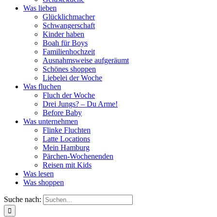
Was lieben
Glücklichmacher
Schwangerschaft
Kinder haben
Boah für Boys
Familienhochzeit
Ausnahmsweise aufgeräumt
Schönes shoppen
Liebelei der Woche
Was fluchen
Fluch der Woche
Drei Jungs? – Du Arme!
Before Baby
Was unternehmen
Flinke Fluchten
Latte Locations
Mein Hamburg
Pärchen-Wochenenden
Reisen mit Kids
Was lesen
Was shoppen
Suche nach: