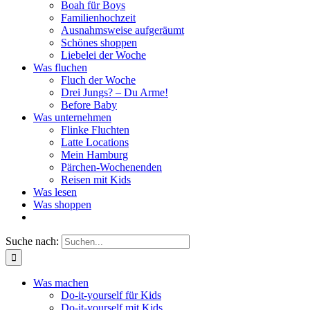
Boah für Boys
Familienhochzeit
Ausnahmsweise aufgeräumt
Schönes shoppen
Liebelei der Woche
Was fluchen
Fluch der Woche
Drei Jungs? – Du Arme!
Before Baby
Was unternehmen
Flinke Fluchten
Latte Locations
Mein Hamburg
Pärchen-Wochenenden
Reisen mit Kids
Was lesen
Was shoppen
Suche nach:
Was machen
Do-it-yourself für Kids
Do-it-yourself mit Kids