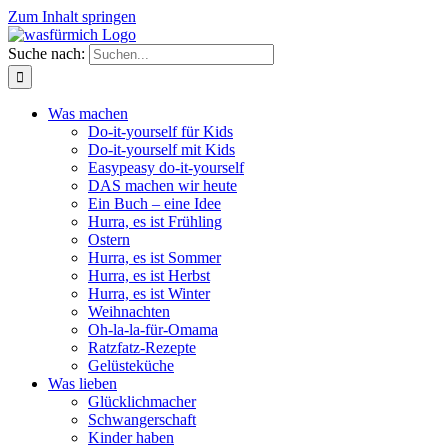
Zum Inhalt springen
Suche nach:
Was machen
Do-it-yourself für Kids
Do-it-yourself mit Kids
Easypeasy do-it-yourself
DAS machen wir heute
Ein Buch – eine Idee
Hurra, es ist Frühling
Ostern
Hurra, es ist Sommer
Hurra, es ist Herbst
Hurra, es ist Winter
Weihnachten
Oh-la-la-für-Omama
Ratzfatz-Rezepte
Gelüsteküche
Was lieben
Glücklichmacher
Schwangerschaft
Kinder haben