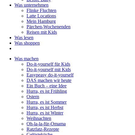
Was unternehmen
Flinke Fluchten
Latte Locations
Mein Hamburg
Pärchen-Wochenenden
Reisen mit Kids
Was lesen
Was shoppen
Was machen
Do-it-yourself für Kids
Do-it-yourself mit Kids
Easypeasy do-it-yourself
DAS machen wir heute
Ein Buch – eine Idee
Hurra, es ist Frühling
Ostern
Hurra, es ist Sommer
Hurra, es ist Herbst
Hurra, es ist Winter
Weihnachten
Oh-la-la-für-Omama
Ratzfatz-Rezepte
Gelüsteküche