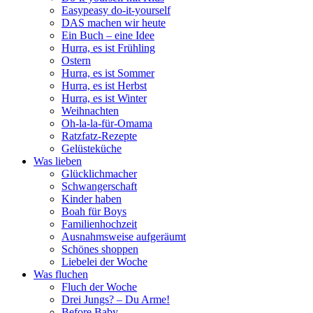
Easypeasy do-it-yourself
DAS machen wir heute
Ein Buch – eine Idee
Hurra, es ist Frühling
Ostern
Hurra, es ist Sommer
Hurra, es ist Herbst
Hurra, es ist Winter
Weihnachten
Oh-la-la-für-Omama
Ratzfatz-Rezepte
Gelüsteküche
Was lieben
Glücklichmacher
Schwangerschaft
Kinder haben
Boah für Boys
Familienhochzeit
Ausnahmsweise aufgeräumt
Schönes shoppen
Liebelei der Woche
Was fluchen
Fluch der Woche
Drei Jungs? – Du Arme!
Before Baby