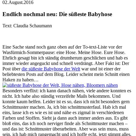
02.August.2016
Endlich nochmal neu: Die süßeste Babyhose
Text: Claudia Schaumann
Eine Sache stand noch ganz oben auf der To-text-Liste vor der
Wasfürmich-Sommerpause: eine Hose. Meine Hose. Eure Hose.
Ehrlich gesagt bin ich ständig drumherum geschlichen und hab es
immer wieder angeguckt und schnell verdrängt. Aber Fakt ist: Der
Post über
die süßeste Babyhose der Welt
war und ist einer der
beliebtesten Posts auf dem Blog. Leider scheint mein Schnitt einen
Haken zu haben…
Besonders verflixt: ich kann danach nähen, viele andere konnten es
nicht. Ich habe also ständig verzeifelte Mails bekommen. Und
konnte kaum helfen. Leider ist es so, dass ich nicht besonders gern
Schnittmuster machen. Ja, ich bin schnittmusterfaul. Hab ich mal
eins, lasse ich es wie es ist und nähe es zigmal in verschiedenen
Farben und Stoffen. Sieht ja dann auch immer anders aus. Es gibt
bloß eins, das ich noch nerviger finde als Schnittmuster machen –
und das ist: Schnittmuster überarbeiten. Aber was sein muss, muss
sein, ich hab mich rangemacht und ich hoffe echt, jetzt stimmt alles.