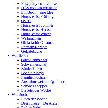
Easypeasy do-it-yourself
DAS machen wir heute
Ein Buch – eine Idee
Hurra, es ist Frühling
Ostern
Hurra, es ist Sommer
Hurra, es ist Herbst
Hurra, es ist Winter
Weihnachten
Oh-la-la-für-Omama
Ratzfatz-Rezepte
Gelüsteküche
Was lieben
Glücklichmacher
Schwangerschaft
Kinder haben
Boah für Boys
Familienhochzeit
Ausnahmsweise aufgeräumt
Schönes shoppen
Liebelei der Woche
Was fluchen
Fluch der Woche
Drei Jungs? – Du Arme!
Before Baby