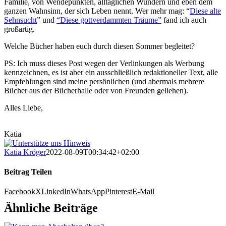
Familie, von Wendepunkten, alltäglichen Wundern und eben dem
ganzen Wahnsinn, der sich Leben nennt. Wer mehr mag: “
Diese alte
Sehnsucht
” und
“Diese gottverdammten Träume”
fand ich auch
großartig.
Welche Bücher haben euch durch diesen Sommer begleitet?
PS: Ich muss dieses Post wegen der Verlinkungen als Werbung
kennzeichnen, es ist aber ein ausschließlich redaktioneller Text, alle
Empfehlungen sind meine persönlichen (und abermals mehrere
Bücher aus der Bücherhalle oder von Freunden geliehen).
Alles Liebe,
Katia
Katia Kröger
2022-08-09T00:34:42+02:00
Beitrag Teilen
Facebook
X
LinkedIn
WhatsApp
Pinterest
E-Mail
Ähnliche Beiträge