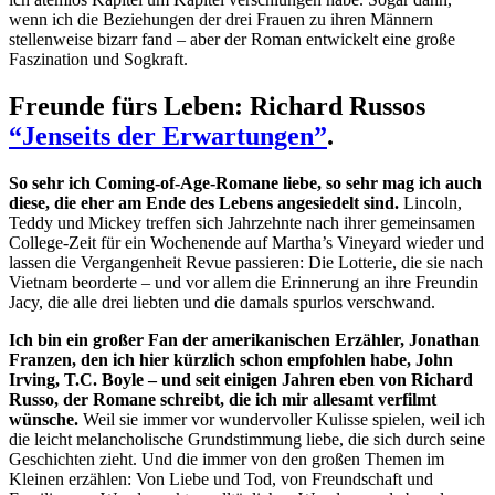
wenn ich die Beziehungen der drei Frauen zu ihren Männern
stellenweise bizarr fand – aber der Roman entwickelt eine große
Faszination und Sogkraft.
Freunde fürs Leben: Richard Russos
“Jenseits der Erwartungen”
.
So sehr ich Coming-of-Age-Romane liebe, so sehr mag ich auch
diese, die eher am Ende des Lebens angesiedelt sind.
Lincoln,
Teddy und Mickey treffen sich Jahrzehnte nach ihrer gemeinsamen
College-Zeit für ein Wochenende auf Martha’s Vineyard wieder und
lassen die Vergangenheit Revue passieren: Die Lotterie, die sie nach
Vietnam beorderte – und vor allem die Erinnerung an ihre Freundin
Jacy, die alle drei liebten und die damals spurlos verschwand.
Ich bin ein großer Fan der amerikanischen Erzähler, Jonathan
Franzen, den ich hier kürzlich schon empfohlen habe, John
Irving, T.C. Boyle – und seit einigen Jahren eben von Richard
Russo, der Romane schreibt, die ich mir allesamt verfilmt
wünsche.
Weil sie immer vor wundervoller Kulisse spielen, weil ich
die leicht melancholische Grundstimmung liebe, die sich durch seine
Geschichten zieht. Und die immer von den großen Themen im
Kleinen erzählen: Von Liebe und Tod, von Freundschaft und