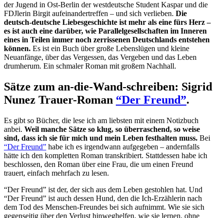
der Jugend in Ost-Berlin der westdeutsche Student Kaspar und die
FDJlerin Birgit aufeinandertreffen – und sich verlieben.
Die
deutsch-deutsche Liebesgeschichte ist mehr als eine fürs Herz –
es ist auch eine darüber, wie Parallelgesellschaften im Inneren
eines in Teilen immer noch zerrissenen Deutschlands entstehen
können.
Es ist ein Buch über große Lebenslügen und kleine
Neuanfänge, über das Vergessen, das Vergeben und das Leben
drumherum. Ein schmaler Roman mit großem Nachhall.
Sätze zum an-die-Wand-schreiben: Sigrid
Nunez Trauer-Roman
“Der Freund”
.
Es gibt so Bücher, die lese ich am liebsten mit einem Notizbuch
anbei.
Weil manche Sätze so klug, so überraschend, so weise
sind, dass ich sie für mich und mein Leben festhalten muss.
Bei
“Der Freund”
habe ich es irgendwann aufgegeben – andernfalls
hätte ich den kompletten Roman transkribiert. Stattdessen habe ich
beschlossen, den Roman über eine Frau, die um einen Freund
trauert, einfach mehrfach zu lesen.
“Der Freund” ist der, der sich aus dem Leben gestohlen hat. Und
“Der Freund” ist auch dessen Hund, den die Ich-Erzählerin nach
dem Tod des Menschen-Freundes bei sich aufnimmt. Wie sie sich
gegenseitig über den Verlust hinweghelfen, wie sie lernen, ohne