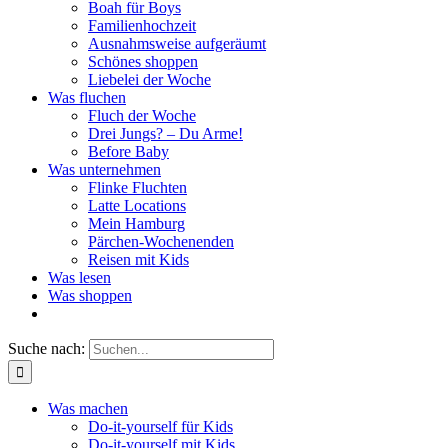
Boah für Boys
Familienhochzeit
Ausnahmsweise aufgeräumt
Schönes shoppen
Liebelei der Woche
Was fluchen
Fluch der Woche
Drei Jungs? – Du Arme!
Before Baby
Was unternehmen
Flinke Fluchten
Latte Locations
Mein Hamburg
Pärchen-Wochenenden
Reisen mit Kids
Was lesen
Was shoppen
Suche nach:
Was machen
Do-it-yourself für Kids
Do-it-yourself mit Kids