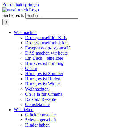
Zum Inhalt springen
Suche nach:
Was machen
Do-it-yourself für Kids
Do-it-yourself mit Kids
Easypeasy do-it-yourself
DAS machen wir heute
Ein Buch – eine Idee
Hurra, es ist Frühling
Ostern
Hurra, es ist Sommer
Hurra, es ist Herbst
Hurra, es ist Winter
Weihnachten
Oh-la-la-für-Omama
Ratzfatz-Rezepte
Gelüsteküche
Was lieben
Glücklichmacher
Schwangerschaft
Kinder haben