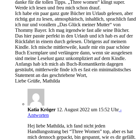
danke für die tollen Tipps. „Three women“ klingt super.
Werde ich lesen und freu mich schon drauf.
Ich habe ein paar ganz gute Bücher im Urlaub gelesen, aber
richtig gut zu lesen, atmosphärisch, inhaltlich, sprachlich fand
ich nur und vorallem „Das Glück meiner Mutter“ von
Thommy Bayer. Ich mag irgendwie fast alle seine Bücher.
Das hier passte perfekt in den Urlaub und ich hab es auf der
Rückfahrt in einem durch gelesen. Übrigens auf meinem
Kindle. Ich mische mittlerweile, kaufe mir ein paar schöne
Buch Exemplare und verlängere dann, wenn sie ausgelesen
sind meine Leselust ganz unkompliziert auf dem Kindle.
Anfangs hab ich mich als Buch-Romantikerin dagegen
gesträubt, mittlerweile finde ich es fast ein minimalistisches
Statement an das geschriebene Wort,
Liebe Grüße, Mathilda
Katia Kröger
12. August 2022 um 15:52 Uhr
-
Antworten
Hej liebe Mathilda, ich fand nicht jeden
Handlungsstrang bei “Three Women” top, aber es hat
mich dennoch gepackt, bin gespannt, wie es dir gefällt.