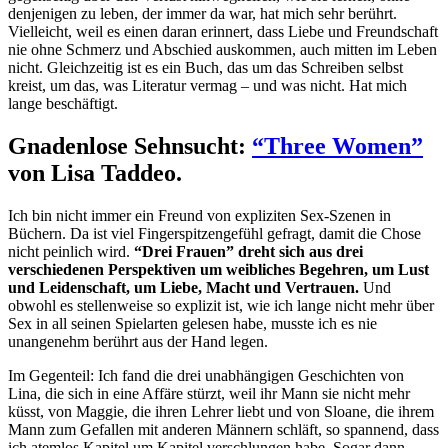
denjenigen zu leben, der immer da war, hat mich sehr berührt.
Vielleicht, weil es einen daran erinnert, dass Liebe und Freundschaft
nie ohne Schmerz und Abschied auskommen, auch mitten im Leben
nicht. Gleichzeitig ist es ein Buch, das um das Schreiben selbst
kreist, um das, was Literatur vermag – und was nicht. Hat mich
lange beschäftigt.
Gnadenlose Sehnsucht:
“Three Women”
von Lisa Taddeo.
Ich bin nicht immer ein Freund von expliziten Sex-Szenen in
Büchern. Da ist viel Fingerspitzengefühl gefragt, damit die Chose
nicht peinlich wird.
“Drei Frauen” dreht sich aus drei
verschiedenen Perspektiven um weibliches Begehren, um Lust
und Leidenschaft, um Liebe, Macht und Vertrauen.
Und
obwohl es stellenweise so explizit ist, wie ich lange nicht mehr über
Sex in all seinen Spielarten gelesen habe, musste ich es nie
unangenehm berührt aus der Hand legen.
Im Gegenteil: Ich fand die drei unabhängigen Geschichten von
Lina, die sich in eine Affäre stürzt, weil ihr Mann sie nicht mehr
küsst, von Maggie, die ihren Lehrer liebt und von Sloane, die ihrem
Mann zum Gefallen mit anderen Männern schläft, so spannend, dass
ich atemlos Kapitel um Kapitel verschlungen habe. Sogar dann,