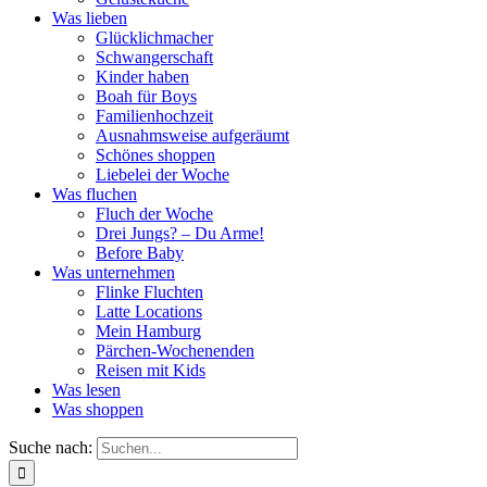
Was lieben
Glücklichmacher
Schwangerschaft
Kinder haben
Boah für Boys
Familienhochzeit
Ausnahmsweise aufgeräumt
Schönes shoppen
Liebelei der Woche
Was fluchen
Fluch der Woche
Drei Jungs? – Du Arme!
Before Baby
Was unternehmen
Flinke Fluchten
Latte Locations
Mein Hamburg
Pärchen-Wochenenden
Reisen mit Kids
Was lesen
Was shoppen
Suche nach: