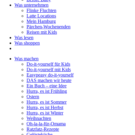
Was unternehmen
Flinke Fluchten
Latte Locations
Mein Hamburg
Pärchen-Wochenenden
Reisen mit Kids
Was lesen
Was shoppen
Was machen
Do-it-yourself für Kids
Do-it-yourself mit Kids
Easypeasy do-it-yourself
DAS machen wir heute
Ein Buch – eine Idee
Hurra, es ist Frühling
Ostern
Hurra, es ist Sommer
Hurra, es ist Herbst
Hurra, es ist Winter
Weihnachten
Oh-la-la-für-Omama
Ratzfatz-Rezepte
Gelüsteküche