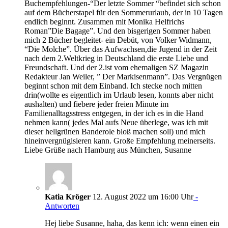
Buchempfehlungen-“Der letzte Sommer “befindet sich schon
auf dem Bücherstapel für den Sommerurlaub, der in 10 Tagen
endlich beginnt. Zusammen mit Monika Helfrichs
Roman”Die Bagage”. Und den bisgerigen Sommer haben
mich 2 Bücher begleitet- ein Debüt, von Volker Widmann,
“Die Molche”. Über das Aufwachsen,die Jugend in der Zeit
nach dem 2.Weltkrieg in Deutschland die erste Liebe und
Freundschaft. Und der 2.ist vom ehemaligen SZ Magazin
Redakteur Jan Weiler, ” Der Markisenmann”. Das Vergnügen
beginnt schon mit dem Einband. Ich stecke noch mitten
drin(wollte es eigentlich im Urlaub lesen, konnts aber nicht
aushalten) und fiebere jeder freien Minute im
Familienalltagsstress entgegen, in der ich es in die Hand
nehmen kann( jedes Mal aufs Neue überlege, was ich mit
dieser hellgrünen Banderole bloß machen soll) und mich
hineinvergnügisieren kann. Große Empfehlung meinerseits.
Liebe Grüße nach Hamburg aus München, Susanne
Katia Kröger
12. August 2022 um 16:00 Uhr
-
Antworten
Hej liebe Susanne, haha, das kenn ich: wenn einen ein