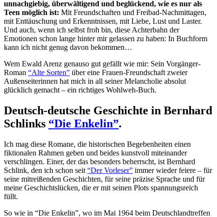
unnachgiebig, überwältigend und beglückend, wie es nur als
Teen möglich ist:
Mit Freundschaften und Freibad-Nachmittagen,
mit Enttäuschung und Erkenntnissen, mit Liebe, Lust und Laster.
Und auch, wenn ich selbst froh bin, diese Achterbahn der
Emotionen schon lange hinter mir gelassen zu haben: In Buchform
kann ich nicht genug davon bekommen…
Wem Ewald Arenz genauso gut gefällt wie mir: Sein Vorgänger-
Roman
“Alte Sorten”
über eine Frauen-Freundschaft zweier
Außenseiterinnen hat mich in all seiner Melancholie absolut
glücklich gemacht – ein richtiges Wohlweh-Buch.
Deutsch-deutsche Geschichte in Bernhard
Schlinks
“Die Enkelin”
.
Ich mag diese Romane, die historischen Begebenheiten einen
fiktionalen Rahmen geben und beides kunstvoll miteinander
verschlingen. Einer, der das besonders beherrscht, ist Bernhard
Schlink, den ich schon seit
“Der Vorleser”
immer wieder feiere – für
seine mitreißenden Geschichten, für seine präzise Sprache und für
meine Geschichtslücken, die er mit seinen Plots spannungsreich
füllt.
So wie in “Die Enkelin”, wo im Mai 1964 beim Deutschlandtreffen