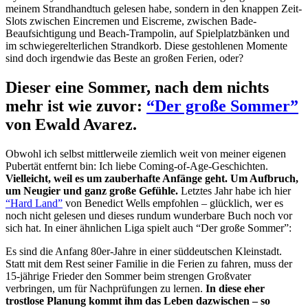
meinem Strandhandtuch gelesen habe, sondern in den knappen Zeit-
Slots zwischen Eincremen und Eiscreme, zwischen Bade-
Beaufsichtigung und Beach-Trampolin, auf Spielplatzbänken und
im schwiegerelterlichen Strandkorb. Diese gestohlenen Momente
sind doch irgendwie das Beste an großen Ferien, oder?
Dieser eine Sommer, nach dem nichts
mehr ist wie zuvor:
“Der große Sommer”
von Ewald Avarez.
Obwohl ich selbst mittlerweile ziemlich weit von meiner eigenen
Pubertät entfernt bin: Ich liebe Coming-of-Age-Geschichten.
Vielleicht, weil es um zauberhafte Anfänge geht. Um Aufbruch,
um Neugier und ganz große Gefühle.
Letztes Jahr habe ich hier
“Hard Land”
von Benedict Wells empfohlen – glücklich, wer es
noch nicht gelesen und dieses rundum wunderbare Buch noch vor
sich hat. In einer ähnlichen Liga spielt auch “Der große Sommer”:
Es sind die Anfang 80er-Jahre in einer süddeutschen Kleinstadt.
Statt mit dem Rest seiner Familie in die Ferien zu fahren, muss der
15-jährige Frieder den Sommer beim strengen Großvater
verbringen, um für Nachprüfungen zu lernen.
In diese eher
trostlose Planung kommt ihm das Leben dazwischen – so