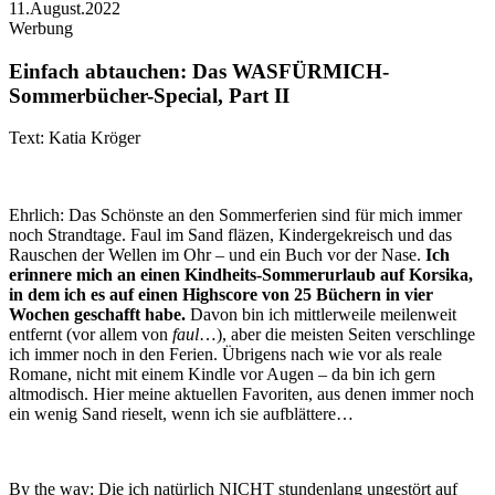
11.August.2022
Werbung
Einfach abtauchen: Das WASFÜRMICH-
Sommerbücher-Special, Part II
Text: Katia Kröger
Ehrlich: Das Schönste an den Sommerferien sind für mich immer
noch Strandtage. Faul im Sand fläzen, Kindergekreisch und das
Rauschen der Wellen im Ohr – und ein Buch vor der Nase.
Ich
erinnere mich an einen Kindheits-Sommerurlaub auf Korsika,
in dem ich es auf einen Highscore von 25 Büchern in vier
Wochen geschafft habe.
Davon bin ich mittlerweile meilenweit
entfernt (vor allem von
faul
…), aber die meisten Seiten verschlinge
ich immer noch in den Ferien. Übrigens nach wie vor als reale
Romane, nicht mit einem Kindle vor Augen – da bin ich gern
altmodisch. Hier meine aktuellen Favoriten, aus denen immer noch
ein wenig Sand rieselt, wenn ich sie aufblättere…
By the way: Die ich natürlich NICHT stundenlang ungestört auf