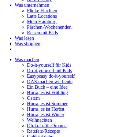
Was unternehmen
Flinke Fluchten
Latte Locations
Mein Hamburg
Pärchen-Wochenenden
Reisen mit Kids
Was lesen
Was shoppen
Was machen
Do-it-yourself für Kids
Do-it-yourself mit Kids
Easypeasy do-it-yourself
DAS machen wir heute
Ein Buch – eine Idee
Hurra, es ist Frühling
Ostern
Hurra, es ist Sommer
Hurra, es ist Herbst
Hurra, es ist Winter
Weihnachten
Oh-la-la-für-Omama
Ratzfatz-Rezepte
Gelüsteküche