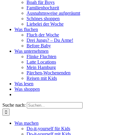
Boah für Boys
Familienhochzeit
Ausnahmsweise aufgeräumt
Schönes shoppen
Liebelei der Woche
Was fluchen
Fluch der Woche
Drei Jungs? – Du Arme!
Before Baby
Was unternehmen
Flinke Fluchten
Latte Locations
Mein Hamburg
Pärchen-Wochenenden
Reisen mit Kids
Was lesen
Was shoppen
Suche nach:
Was machen
Do-it-yourself für Kids
Do-it-yourself mit Kids