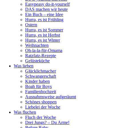
Easypeasy do-it-yourself
DAS machen wir heute
Ein Buch – eine Idee
Hurra, es ist Frühling
Ostern
Hurra, es ist Sommer
Hurra, es ist Herbst
Hurra, es ist Winter
Weihnachten
Oh-la-la-für-Omama
Ratzfatz-Rezepte
Gelüsteküche
Was lieben
Glücklichmacher
Schwangerschaft
Kinder haben
Boah für Boys
Familienhochzeit
Ausnahmsweise aufgeräumt
Schönes shoppen
Liebelei der Woche
Was fluchen
Fluch der Woche
Drei Jungs? – Du Arme!
Before Baby