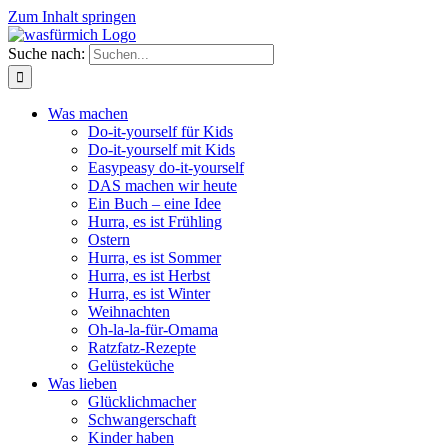
Zum Inhalt springen
Suche nach:
Was machen
Do-it-yourself für Kids
Do-it-yourself mit Kids
Easypeasy do-it-yourself
DAS machen wir heute
Ein Buch – eine Idee
Hurra, es ist Frühling
Ostern
Hurra, es ist Sommer
Hurra, es ist Herbst
Hurra, es ist Winter
Weihnachten
Oh-la-la-für-Omama
Ratzfatz-Rezepte
Gelüsteküche
Was lieben
Glücklichmacher
Schwangerschaft
Kinder haben