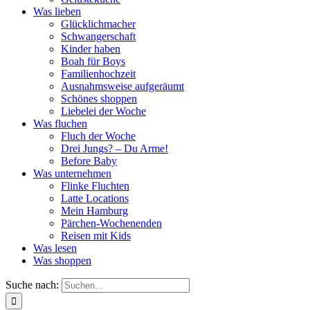
Was lieben
Glücklichmacher
Schwangerschaft
Kinder haben
Boah für Boys
Familienhochzeit
Ausnahmsweise aufgeräumt
Schönes shoppen
Liebelei der Woche
Was fluchen
Fluch der Woche
Drei Jungs? – Du Arme!
Before Baby
Was unternehmen
Flinke Fluchten
Latte Locations
Mein Hamburg
Pärchen-Wochenenden
Reisen mit Kids
Was lesen
Was shoppen
Suche nach: