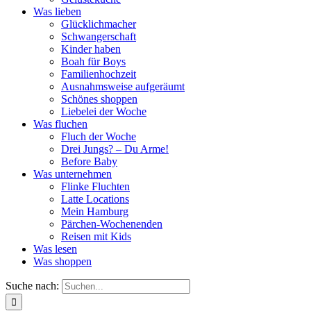
Was lieben
Glücklichmacher
Schwangerschaft
Kinder haben
Boah für Boys
Familienhochzeit
Ausnahmsweise aufgeräumt
Schönes shoppen
Liebelei der Woche
Was fluchen
Fluch der Woche
Drei Jungs? – Du Arme!
Before Baby
Was unternehmen
Flinke Fluchten
Latte Locations
Mein Hamburg
Pärchen-Wochenenden
Reisen mit Kids
Was lesen
Was shoppen
Suche nach: