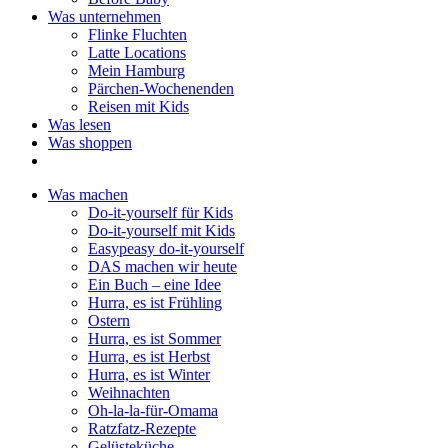
Was unternehmen
Flinke Fluchten
Latte Locations
Mein Hamburg
Pärchen-Wochenenden
Reisen mit Kids
Was lesen
Was shoppen
Was machen
Do-it-yourself für Kids
Do-it-yourself mit Kids
Easypeasy do-it-yourself
DAS machen wir heute
Ein Buch – eine Idee
Hurra, es ist Frühling
Ostern
Hurra, es ist Sommer
Hurra, es ist Herbst
Hurra, es ist Winter
Weihnachten
Oh-la-la-für-Omama
Ratzfatz-Rezepte
Gelüsteküche