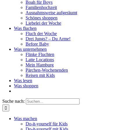
Boah für Boys
Familienhochzeit
Ausnahmsweise aufgeräumt
Schönes shoppen
Liebelei der Woche
Was fluchen
Fluch der Woche
Drei Jungs? – Du Arme!
Before Baby
Was unternehmen
Flinke Fluchten
Latte Locations
Mein Hamburg
Pärchen-Wochenenden
Reisen mit Kids
Was lesen
Was shoppen
Suche nach:
Was machen
Do-it-yourself für Kids
Do-it-yourself mit Kids