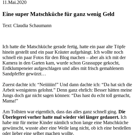
11.Mai.2020
Eine super Matschküche für ganz wenig Geld
Text: Claudia Schaumann
Ich hatte die Matschküche gerade fertig, hatte ein paar alte Töpfe
hinein gestellt und ein paar Kräuter aufgehängt. Ich wollte noch
schnell ein paar Fotos für den Blog machen – aber als ich mit der
Kamera in den Garten kam, wurde schon Grassuppe gekocht,
Erdklumpeneier aufgeschlagen und alles mit frisch gemahlenem
Sandpfeffer gewürzt…
Zuerst dachte ich: “Neiiiiiin!” Und dann dachte ich: “Da hat sich die
Arbeit wenigstens gelohnt.” Denn ganz ehrlich: Besser hätten meine
Jungs doch gar nicht sagen können: “Das hast du echt toll gemacht,
Mama!”
Am Tollsten war eigentlich, dass das alles ganz schnell ging.
Die
Überlegerei vorher hatte mal wieder viel länger gedauert.
Ich
habe mir für meine Kinder nämlich schon lange eine Matschküche
gewünscht, wusste aber eine Weile lang nicht, ob ich eine bestlellen
oder lieber eine selber machen wollte.