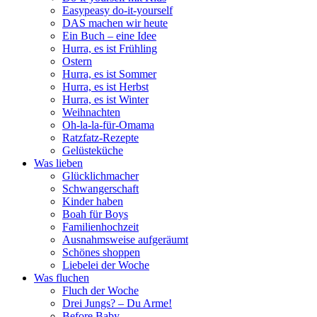
Easypeasy do-it-yourself
DAS machen wir heute
Ein Buch – eine Idee
Hurra, es ist Frühling
Ostern
Hurra, es ist Sommer
Hurra, es ist Herbst
Hurra, es ist Winter
Weihnachten
Oh-la-la-für-Omama
Ratzfatz-Rezepte
Gelüsteküche
Was lieben
Glücklichmacher
Schwangerschaft
Kinder haben
Boah für Boys
Familienhochzeit
Ausnahmsweise aufgeräumt
Schönes shoppen
Liebelei der Woche
Was fluchen
Fluch der Woche
Drei Jungs? – Du Arme!
Before Baby