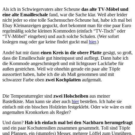
Als ich in Schwiegervaters alter Scheune
das alte TV-Möbel und
eine alte Emailleschale
fand, war die Sache klar. Weil aber leider
nicht jeder so eine tolle Sachensucher-Scheune hat, habe ich mal bei
Ebay Kleinanzeigen geguckt, dort bekommt man für eine paar Euro
regelmäßig solche kleinen Kommoden (einfach “TV-Tisch” oder
“TV-Möbel” eingeben) und auch solche Schalen. (Wer sofort
loslegen mag oder gar keine findet guckt mal
hier
.)
André hat mir dann
einen Kreis in die obere Platte
gesägt, so groß,
dass die Emailleschale gut hineinpasst und aufliegt. Dann habe ich
die Kommode angeschmirgelt und mit lichtgrauer Lackfarbe für
außen gestrichen. Weil wir ohnehin gerade ein paar alte Töpfe
aussortiert haben, habe ich die als Maß genommen und mit
schwarzer Farbe oben
zwei Kochplatten
aufgemalt.
Die Temperaturregler sind
zwei Holscheiben
aus meiner
Bastelkiste. Man kann sie aber auch
hier
bestellen. Ich habe sie
einfach mit ein bisschen Holzleim festgeklebt. Oder wie wäre es mit
angemalten Kronkorken als Regler?
Und dann?
Hab ich einfach mal bei den Nachbarn herumgefragt
und ein paar Kochutensilien zusammen gesammelt. Toll sind Töpfe
und Pfannen, ein (stumpfes) Messer, mehrere Löffel zum Umrühren,