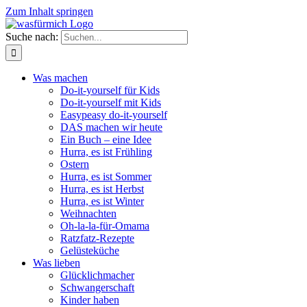
Zum Inhalt springen
Suche nach:
Was machen
Do-it-yourself für Kids
Do-it-yourself mit Kids
Easypeasy do-it-yourself
DAS machen wir heute
Ein Buch – eine Idee
Hurra, es ist Frühling
Ostern
Hurra, es ist Sommer
Hurra, es ist Herbst
Hurra, es ist Winter
Weihnachten
Oh-la-la-für-Omama
Ratzfatz-Rezepte
Gelüsteküche
Was lieben
Glücklichmacher
Schwangerschaft
Kinder haben