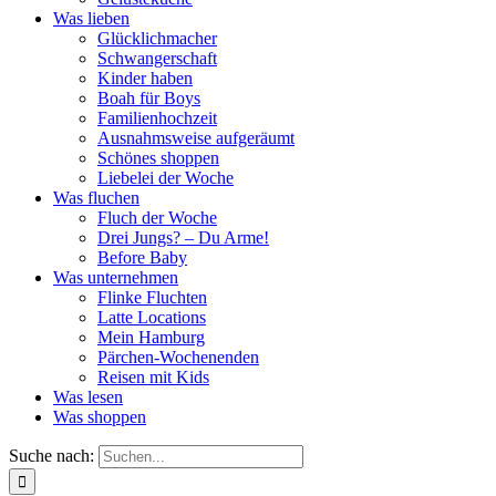
Was lieben
Glücklichmacher
Schwangerschaft
Kinder haben
Boah für Boys
Familienhochzeit
Ausnahmsweise aufgeräumt
Schönes shoppen
Liebelei der Woche
Was fluchen
Fluch der Woche
Drei Jungs? – Du Arme!
Before Baby
Was unternehmen
Flinke Fluchten
Latte Locations
Mein Hamburg
Pärchen-Wochenenden
Reisen mit Kids
Was lesen
Was shoppen
Suche nach: