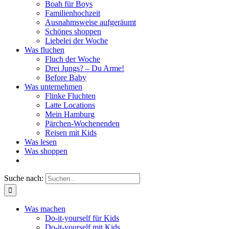
Boah für Boys
Familienhochzeit
Ausnahmsweise aufgeräumt
Schönes shoppen
Liebelei der Woche
Was fluchen
Fluch der Woche
Drei Jungs? – Du Arme!
Before Baby
Was unternehmen
Flinke Fluchten
Latte Locations
Mein Hamburg
Pärchen-Wochenenden
Reisen mit Kids
Was lesen
Was shoppen
Suche nach:
Was machen
Do-it-yourself für Kids
Do-it-yourself mit Kids