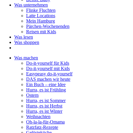
Was unternehmen
Flinke Fluchten
Latte Locations
Mein Hamburg
Pärchen-Wochenenden
Reisen mit Kids
Was lesen
Was shoppen
Was machen
Do-it-yourself für Kids
Do-it-yourself mit Kids
Easypeasy do-it-yourself
DAS machen wir heute
Ein Buch – eine Idee
Hurra, es ist Frühling
Ostern
Hurra, es ist Sommer
Hurra, es ist Herbst
Hurra, es ist Winter
Weihnachten
Oh-la-la-für-Omama
Ratzfatz-Rezepte
Gelüsteküche