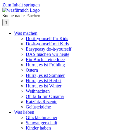
Zum Inhalt springen
Suche nach:
Was machen
Do-it-yourself für Kids
Do-it-yourself mit Kids
Easypeasy do-it-yourself
DAS machen wir heute
Ein Buch – eine Idee
Hurra, es ist Frühling
Ostern
Hurra, es ist Sommer
Hurra, es ist Herbst
Hurra, es ist Winter
Weihnachten
Oh-la-la-für-Omama
Ratzfatz-Rezepte
Gelüsteküche
Was lieben
Glücklichmacher
Schwangerschaft
Kinder haben