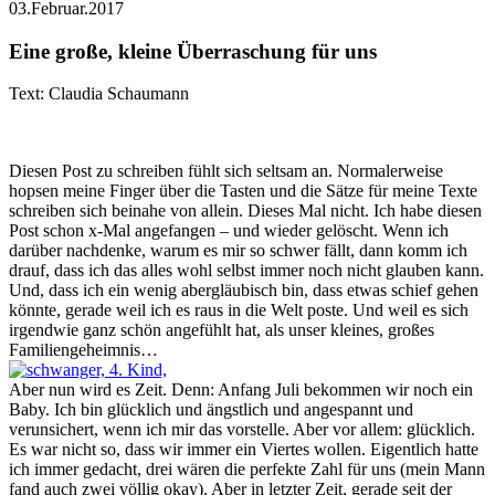
03.Februar.2017
Eine große, kleine Überraschung für uns
Text: Claudia Schaumann
Diesen Post zu schreiben fühlt sich seltsam an. Normalerweise
hopsen meine Finger über die Tasten und die Sätze für meine Texte
schreiben sich beinahe von allein. Dieses Mal nicht. Ich habe diesen
Post schon x-Mal angefangen – und wieder gelöscht. Wenn ich
darüber nachdenke, warum es mir so schwer fällt, dann komm ich
drauf, dass ich das alles wohl selbst immer noch nicht glauben kann.
Und, dass ich ein wenig abergläubisch bin, dass etwas schief gehen
könnte, gerade weil ich es raus in die Welt poste. Und weil es sich
irgendwie ganz schön angefühlt hat, als unser kleines, großes
Familiengeheimnis…
Aber nun wird es Zeit. Denn: Anfang Juli bekommen wir noch ein
Baby. Ich bin glücklich und ängstlich und angespannt und
verunsichert, wenn ich mir das vorstelle. Aber vor allem: glücklich.
Es war nicht so, dass wir immer ein Viertes wollen. Eigentlich hatte
ich immer gedacht, drei wären die perfekte Zahl für uns (mein Mann
fand auch zwei völlig okay). Aber in letzter Zeit, gerade seit der