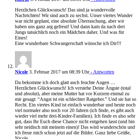
Herzlichen Glückwunsch! Das sind ja wundervolle
Nachrichten! Wir sind auch zu sechst. Unser viertes Wunder
war nicht geplant, eine absolute Überraschung, aber wir
haben uns ganz arg gefreut! Und dann kam da nach drei
Jungs tatsächlich noch ein Mädchen daher. Und was für
Eines!
Eine wunderbare Schwangerschaft wünsche ich Dir!!!
Nicole
3. Februar 2017 um 08:39 Uhr
- Antworten
Da bekomme ich doch glatt auch feuchte Augen …
Herzlichen Glückwunsch! Ich verstehe Deine Ängste (total
und absolut), aber meine Mutter hat vor Kurzem einmal zu
mir gesagt: “Angst ist ein schlechter Ratgeber.” Und sie hat so
Recht. Ein viertes Kind ist einfach wunderbar und heute noch
viel normaler also noch vor 20 Jahren (ich finde, es gibt auch
wieder viel mehr drei-Kinder-Familien). Ich finde es also sehr
gut, dass Ihr Euch diese Chance nicht entgehen lasst (und bin
sehr neidisch mit meinem einen)! Das wird wunderschön und
ich freue mich schon jetzt auf die Bilder. Ganz liebe Grüße,
Nicole