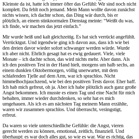
Kleinste da ist, hatte ich immer öfter das Gefühl: Wir sind noch nicht
komplett. Da fehlt noch jemand. Mein Mann wollte davon zunächst
nichts wissen, ich dachte schon, das Ding wär durch, bis er
plötzlich, an einem stinknormalen Dienstag meinte: “Weißt du was,
ich finde, wir machen das jetzt einfach.”
Mir wurde heiß und kalt gleichzeitig. Es hat sich verrückt angefühlt.
Verrücktgut. Und irgendwie ging ich davon aus, dass ich wie bei
den dreien davor wieder sofort schwanger werden würde. Wurde
ich aber nicht. Ehrlich gesagt hat es ewig gedauert. Viele, viele
Monate – ich dachte schon, das wird nichts mehr. Aber dann. Als
ich den positiven Test in der Hand hielt, morgens um halb sechs, an
einem dunklen Oktobermorgen, völlig unerwartet, mit dem
schlafenden Tjelle auf dem Arm, war ich sprachlos. Nicht
himmelhochjauchzend, wie bei den positiven Tests davor. Eher baff.
Ich hab mich gefreut, oh ja. Aber ich habe plötzlich auch ganz große
Angst bekommen. Ich musste es einen Tag und eine Nacht für mich
behalten, immer wieder durchdenken, so sehr hat es mich
umgehauen. Als ich es am nächsten Tag meinem Mann erzählte,
waren wir zusammen sprachlos. Und überrascht, verängstigt,
erfreut.
Da waren so viele unterschiedliche Gefühle: die Angst, vieren
gerecht werden zu können, emotional, zeitlich, finanziell. Und
überhaupt: es war doch alles gut, so wie es war. War es richtig, das