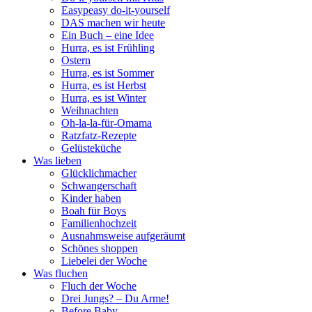
Easypeasy do-it-yourself
DAS machen wir heute
Ein Buch – eine Idee
Hurra, es ist Frühling
Ostern
Hurra, es ist Sommer
Hurra, es ist Herbst
Hurra, es ist Winter
Weihnachten
Oh-la-la-für-Omama
Ratzfatz-Rezepte
Gelüsteküche
Was lieben
Glücklichmacher
Schwangerschaft
Kinder haben
Boah für Boys
Familienhochzeit
Ausnahmsweise aufgeräumt
Schönes shoppen
Liebelei der Woche
Was fluchen
Fluch der Woche
Drei Jungs? – Du Arme!
Before Baby