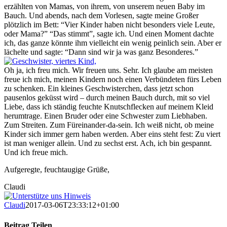
erzählten von Mamas, von ihrem, von unserem neuen Baby im
Bauch. Und abends, nach dem Vorlesen, sagte meine Großer
plötzlich im Bett: “Vier Kinder haben nicht besonders viele Leute,
oder Mama?” “Das stimmt”, sagte ich. Und einen Moment dachte
ich, das ganze könnte ihm vielleicht ein wenig peinlich sein. Aber er
lächelte und sagte: “Dann sind wir ja was ganz Besonderes.”
Oh ja, ich freu mich. Wir freuen uns. Sehr. Ich glaube am meisten
freue ich mich, meinen Kindern noch einen Verbündeten fürs Leben
zu schenken. Ein kleines Geschwisterchen, dass jetzt schon
pausenlos geküsst wird – durch meinen Bauch durch, mit so viel
Liebe, dass ich ständig feuchte Knutschflecken auf meinem Kleid
herumtrage. Einen Bruder oder eine Schwester zum Liebhaben.
Zum Streiten. Zum Füreinander-da-sein. Ich weiß nicht, ob meine
Kinder sich immer gern haben werden. Aber eins steht fest: Zu viert
ist man weniger allein. Und zu sechst erst. Ach, ich bin gespannt.
Und ich freue mich.
Aufgeregte, feuchtaugige Grüße,
Claudi
Claudi
2017-03-06T23:33:12+01:00
Beitrag Teilen