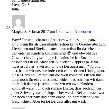
Schwangerschaftszeit.
Liebe Grüße
Jutta
Magda
3. Februar 2017 um 10:29 Uhr
- Antworten
Wow! Ihr seid echt mutig! Aber es wird bestimmt ganz toll!
Und wenn Ihr als Einzelkinder schon keine Geschwister zum
Liebhaben und Streiten hattet, dann müsst Ihr das eben mit
den eigenen Kindern kompensieren 😉 und obwohl das
Geschlecht völlig schnuppe ist, wünsche ich Euch und
besonders Dir ein Mädchen. Vielleicht klappt es ja. Bald
müsstest Du es ja wissen. Und da Du quasi mein “Vorbild”
bist, haben wir uns zumindest mit einem dritten Kind getraut.
Unser Baby soll im Mai auf die Welt kommen. Ob wir uns
dann noch für ein viertes entscheiden, das schauen wir dann
noch. Ich dachte ja schon, dass wir mit zwei Kindern
komplett wären. Und ich stimme Die zu, dass auch ich bei
jeder Schwangerschaft ängstlicher werde. Bei der ersten war
ich noch eher naiv und dann erlebt und hört man so viele
Geschichten. Aber toi toi toi, dass alles gut wird.