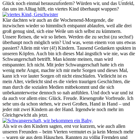
Glück noch einmal herauszufordern? Würden wir, und das Umfeld,
das uns im Alltag hilft, ein viertes Kind überhaupt wuppen?
Klar dachten wir auch an die Wochenend-Morgende, die
inzwischen wieder so himmlisch entspannt ablaufen, weil alle drei
groß genug sind, sich eine Weile um sich selbst zu kümmern.
Unsere Reisen, die wir so lieben. Werden die zu sechst (zu sechst!)
überhaupt noch möglich sein? Und was, wenn einem von uns etwas
passiert? Allein mit vier (4!) Kindern. Tausend Gedanken spukten in
unseren Köpfen. Auch bin ich dieses Mal ängstlich wie nie, was die
Schwangerschaft betrifft. Man könnte meinen, man wird
entspannter. Ich nicht. Mit jeder Schwangerschaft hatte ich ein
wenig mehr Angst, machte ich mir mehr Sorgen und dieses Mal,
kann ich vor lauter Sorgen oft nicht einschlafen. Vielleicht ist es
mein Alter, vielleicht sind es die vielen traurigen Geschichten, die
man durch die sozialen Medien mitbekommt und die sich
unbekannterweise dennoch so nah anfühlen. Und doch war und ist
da auch vor allem eins: Glück. Freude. Riesengroße Vorfreude. Ich
sehe uns da schon stehen, wir zwei Großen, Hand in Hand – und
jeder mit zwei Kindern an der Hand. Irgendwie noch mehr im
Gleichgewicht als jetzt.
Als wir es den Kindern sagten, erst vor kurzem, wie auch allen
unseren Freunden – beim Vierten vermutet es ja kein Mensch mehr
– waren sie aus dem Häuschen. Rannten zu völlig Fremden und