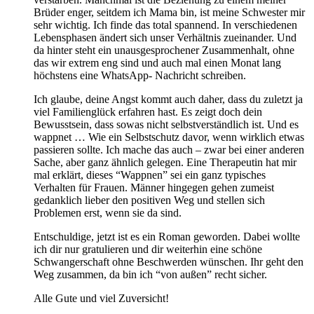
Brüder enger, seitdem ich Mama bin, ist meine Schwester mir
sehr wichtig. Ich finde das total spannend. In verschiedenen
Lebensphasen ändert sich unser Verhältnis zueinander. Und
da hinter steht ein unausgesprochener Zusammenhalt, ohne
das wir extrem eng sind und auch mal einen Monat lang
höchstens eine WhatsApp- Nachricht schreiben.
Ich glaube, deine Angst kommt auch daher, dass du zuletzt ja
viel Familienglück erfahren hast. Es zeigt doch dein
Bewusstsein, dass sowas nicht selbstverständlich ist. Und es
wappnet … Wie ein Selbstschutz davor, wenn wirklich etwas
passieren sollte. Ich mache das auch – zwar bei einer anderen
Sache, aber ganz ähnlich gelegen. Eine Therapeutin hat mir
mal erklärt, dieses “Wappnen” sei ein ganz typisches
Verhalten für Frauen. Männer hingegen gehen zumeist
gedanklich lieber den positiven Weg und stellen sich
Problemen erst, wenn sie da sind.
Entschuldige, jetzt ist es ein Roman geworden. Dabei wollte
ich dir nur gratulieren und dir weiterhin eine schöne
Schwangerschaft ohne Beschwerden wünschen. Ihr geht den
Weg zusammen, da bin ich “von außen” recht sicher.
Alle Gute und viel Zuversicht!