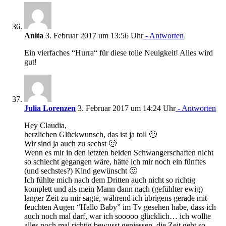
Anita
3. Februar 2017 um 13:56 Uhr
- Antworten
Ein vierfaches “Hurra“ für diese tolle Neuigkeit! Alles wird
gut!
Julia Lorenzen
3. Februar 2017 um 14:24 Uhr
- Antworten
Hey Claudia,
herzlichen Glückwunsch, das ist ja toll 🙂
Wir sind ja auch zu sechst 🙂
Wenn es mir in den letzten beiden Schwangerschaften nicht
so schlecht gegangen wäre, hätte ich mir noch ein fünftes
(und sechstes?) Kind gewünscht 🙂
Ich fühlte mich nach dem Dritten auch nicht so richtig
komplett und als mein Mann dann nach (gefühlter ewig)
langer Zeit zu mir sagte, während ich übrigens gerade mit
feuchten Augen “Hallo Baby” im Tv gesehen habe, dass ich
auch noch mal darf, war ich sooooo glücklich… ich wollte
alles noch mal richtig bewusst geniessen, die Zeit geht so