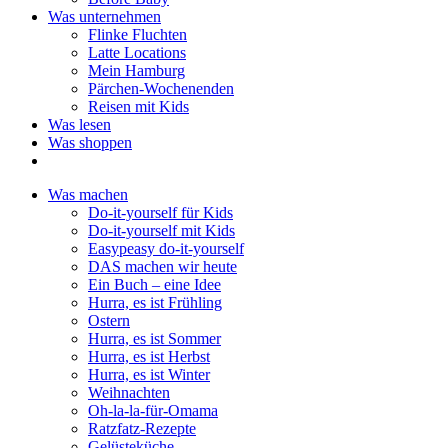
Was unternehmen
Flinke Fluchten
Latte Locations
Mein Hamburg
Pärchen-Wochenenden
Reisen mit Kids
Was lesen
Was shoppen
Was machen
Do-it-yourself für Kids
Do-it-yourself mit Kids
Easypeasy do-it-yourself
DAS machen wir heute
Ein Buch – eine Idee
Hurra, es ist Frühling
Ostern
Hurra, es ist Sommer
Hurra, es ist Herbst
Hurra, es ist Winter
Weihnachten
Oh-la-la-für-Omama
Ratzfatz-Rezepte
Gelüsteküche