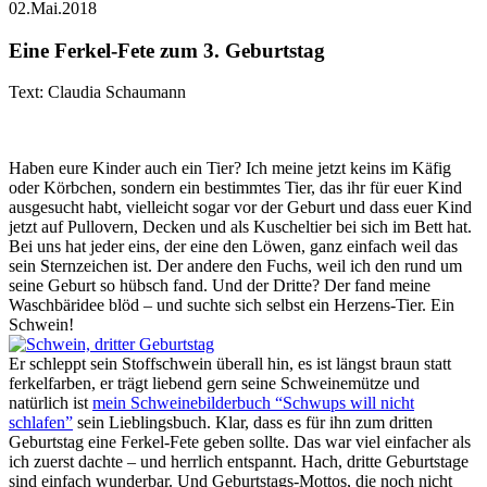
02.Mai.2018
Eine Ferkel-Fete zum 3. Geburtstag
Text: Claudia Schaumann
Haben eure Kinder auch ein Tier? Ich meine jetzt keins im Käfig
oder Körbchen, sondern ein bestimmtes Tier, das ihr für euer Kind
ausgesucht habt, vielleicht sogar vor der Geburt und dass euer Kind
jetzt auf Pullovern, Decken und als Kuscheltier bei sich im Bett hat.
Bei uns hat jeder eins, der eine den Löwen, ganz einfach weil das
sein Sternzeichen ist. Der andere den Fuchs, weil ich den rund um
seine Geburt so hübsch fand. Und der Dritte? Der fand meine
Waschbäridee blöd – und suchte sich selbst ein Herzens-Tier. Ein
Schwein!
Er schleppt sein Stoffschwein überall hin, es ist längst braun statt
ferkelfarben, er trägt liebend gern seine Schweinemütze und
natürlich ist
mein Schweinebilderbuch “Schwups will nicht
schlafen”
sein Lieblingsbuch. Klar, dass es für ihn zum dritten
Geburtstag eine Ferkel-Fete geben sollte. Das war viel einfacher als
ich zuerst dachte – und herrlich entspannt. Hach, dritte Geburtstage
sind einfach wunderbar. Und Geburtstags-Mottos, die noch nicht