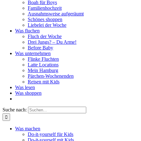
Boah für Boys
Familienhochzeit
Ausnahmsweise aufgeräumt
Schönes shoppen
Liebelei der Woche
Was fluchen
Fluch der Woche
Drei Jungs? – Du Arme!
Before Baby
Was unternehmen
Flinke Fluchten
Latte Locations
Mein Hamburg
Pärchen-Wochenenden
Reisen mit Kids
Was lesen
Was shoppen
Suche nach:
Was machen
Do-it-yourself für Kids
Do-it-yourself mit Kids