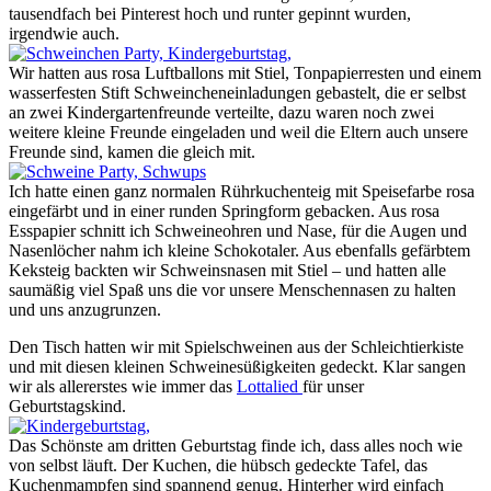
tausendfach bei Pinterest hoch und runter gepinnt wurden,
irgendwie auch.
Wir hatten aus rosa Luftballons mit Stiel, Tonpapierresten und einem
wasserfesten Stift Schweincheneinladungen gebastelt, die er selbst
an zwei Kindergartenfreunde verteilte, dazu waren noch zwei
weitere kleine Freunde eingeladen und weil die Eltern auch unsere
Freunde sind, kamen die gleich mit.
Ich hatte einen ganz normalen Rührkuchenteig mit Speisefarbe rosa
eingefärbt und in einer runden Springform gebacken. Aus rosa
Esspapier schnitt ich Schweineohren und Nase, für die Augen und
Nasenlöcher nahm ich kleine Schokotaler. Aus ebenfalls gefärbtem
Keksteig backten wir Schweinsnasen mit Stiel – und hatten alle
saumäßig viel Spaß uns die vor unsere Menschennasen zu halten
und uns anzugrunzen.
Den Tisch hatten wir mit Spielschweinen aus der Schleichtierkiste
und mit diesen kleinen Schweinesüßigkeiten gedeckt. Klar sangen
wir als allererstes wie immer das
Lottalied
für unser
Geburtstagskind.
Das Schönste am dritten Geburtstag finde ich, dass alles noch wie
von selbst läuft. Der Kuchen, die hübsch gedeckte Tafel, das
Kuchenmampfen sind spannend genug. Hinterher wird einfach