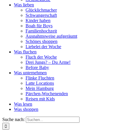
Was lieben
Glücklichmacher
Schwangerschaft
Kinder haben
Boah für Boys
Familienhochzeit
Ausnahmsweise aufgeräumt
Schönes shoppen
Liebelei der Woche
Was fluchen
Fluch der Woche
Drei Jungs? – Du Arme!
Before Baby
Was unternehmen
Flinke Fluchten
Latte Locations
Mein Hamburg
Pärchen-Wochenenden
Reisen mit Kids
Was lesen
Was shoppen
Suche nach: