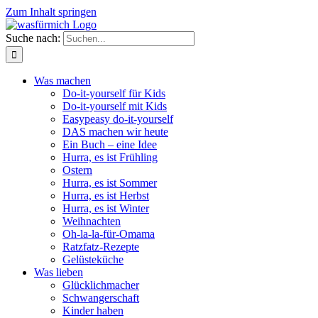
Zum Inhalt springen
Suche nach:
Was machen
Do-it-yourself für Kids
Do-it-yourself mit Kids
Easypeasy do-it-yourself
DAS machen wir heute
Ein Buch – eine Idee
Hurra, es ist Frühling
Ostern
Hurra, es ist Sommer
Hurra, es ist Herbst
Hurra, es ist Winter
Weihnachten
Oh-la-la-für-Omama
Ratzfatz-Rezepte
Gelüsteküche
Was lieben
Glücklichmacher
Schwangerschaft
Kinder haben