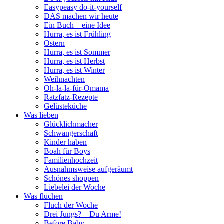
Easypeasy do-it-yourself
DAS machen wir heute
Ein Buch – eine Idee
Hurra, es ist Frühling
Ostern
Hurra, es ist Sommer
Hurra, es ist Herbst
Hurra, es ist Winter
Weihnachten
Oh-la-la-für-Omama
Ratzfatz-Rezepte
Gelüsteküche
Was lieben
Glücklichmacher
Schwangerschaft
Kinder haben
Boah für Boys
Familienhochzeit
Ausnahmsweise aufgeräumt
Schönes shoppen
Liebelei der Woche
Was fluchen
Fluch der Woche
Drei Jungs? – Du Arme!
Before Baby