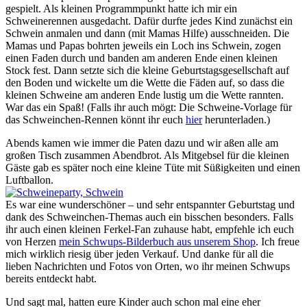
gespielt. Als kleinen Programmpunkt hatte ich mir ein
Schweinerennen ausgedacht. Dafür durfte jedes Kind zunächst ein
Schwein anmalen und dann (mit Mamas Hilfe) ausschneiden. Die
Mamas und Papas bohrten jeweils ein Loch ins Schwein, zogen
einen Faden durch und banden am anderen Ende einen kleinen
Stock fest. Dann setzte sich die kleine Geburtstagsgesellschaft auf
den Boden und wickelte um die Wette die Fäden auf, so dass die
kleinen Schweine am anderen Ende lustig um die Wette rannten.
War das ein Spaß! (Falls ihr auch mögt: Die Schweine-Vorlage für
das Schweinchen-Rennen könnt ihr euch
hier
herunterladen.)
Abends kamen wie immer die Paten dazu und wir aßen alle am
großen Tisch zusammen Abendbrot. Als Mitgebsel für die kleinen
Gäste gab es später noch eine kleine Tüte mit Süßigkeiten und einen
Luftballon.
Es war eine wunderschöner – und sehr entspannter Geburtstag und
dank des Schweinchen-Themas auch ein bisschen besonders. Falls
ihr auch einen kleinen Ferkel-Fan zuhause habt, empfehle ich euch
von Herzen
mein Schwups-Bilderbuch aus unserem Shop
. Ich freue
mich wirklich riesig über jeden Verkauf. Und danke für all die
lieben Nachrichten und Fotos von Orten, wo ihr meinen Schwups
bereits entdeckt habt.
Und sagt mal, hatten eure Kinder auch schon mal eine eher