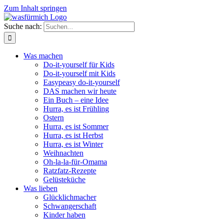
Zum Inhalt springen
Suche nach:
Was machen
Do-it-yourself für Kids
Do-it-yourself mit Kids
Easypeasy do-it-yourself
DAS machen wir heute
Ein Buch – eine Idee
Hurra, es ist Frühling
Ostern
Hurra, es ist Sommer
Hurra, es ist Herbst
Hurra, es ist Winter
Weihnachten
Oh-la-la-für-Omama
Ratzfatz-Rezepte
Gelüsteküche
Was lieben
Glücklichmacher
Schwangerschaft
Kinder haben