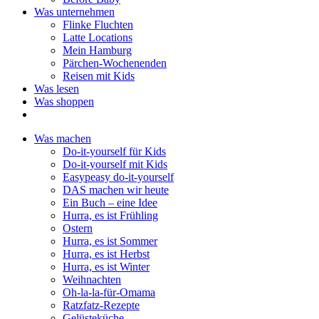
Was unternehmen
Flinke Fluchten
Latte Locations
Mein Hamburg
Pärchen-Wochenenden
Reisen mit Kids
Was lesen
Was shoppen
Was machen
Do-it-yourself für Kids
Do-it-yourself mit Kids
Easypeasy do-it-yourself
DAS machen wir heute
Ein Buch – eine Idee
Hurra, es ist Frühling
Ostern
Hurra, es ist Sommer
Hurra, es ist Herbst
Hurra, es ist Winter
Weihnachten
Oh-la-la-für-Omama
Ratzfatz-Rezepte
Gelüsteküche