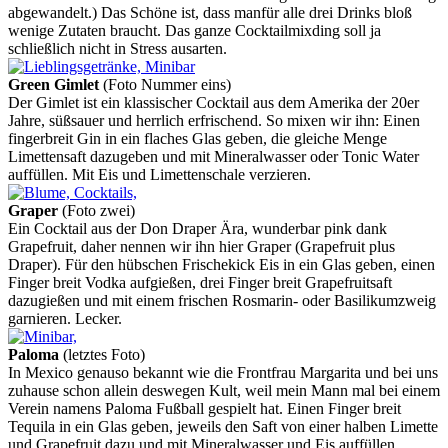
abgewandelt.) Das Schöne ist, dass manfür alle drei Drinks bloß
wenige Zutaten braucht. Das ganze Cocktailmixding soll ja
schließlich nicht in Stress ausarten.
Green Gimlet
(Foto Nummer eins)
Der Gimlet ist ein klassischer Cocktail aus dem Amerika der 20er
Jahre, süßsauer und herrlich erfrischend. So mixen wir ihn: Einen
fingerbreit Gin in ein flaches Glas geben, die gleiche Menge
Limettensaft dazugeben und mit Mineralwasser oder Tonic Water
auffüllen. Mit Eis und Limettenschale verzieren.
Graper
(Foto zwei)
Ein Cocktail aus der Don Draper Ära, wunderbar pink dank
Grapefruit, daher nennen wir ihn hier Graper (Grapefruit plus
Draper). Für den hübschen Frischekick Eis in ein Glas geben, einen
Finger breit Vodka aufgießen, drei Finger breit Grapefruitsaft
dazugießen und mit einem frischen Rosmarin- oder Basilikumzweig
garnieren. Lecker.
Paloma
(letztes Foto)
In Mexico genauso bekannt wie die Frontfrau Margarita und bei uns
zuhause schon allein deswegen Kult, weil mein Mann mal bei einem
Verein namens Paloma Fußball gespielt hat. Einen Finger breit
Tequila in ein Glas geben, jeweils den Saft von einer halben Limette
und Grapefruit dazu und mit Mineralwasser und Eis auffüllen.