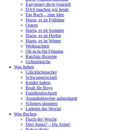
Easypeasy do-it-yourself
DAS machen wir heute
Ein Buch – eine Idee
Hurra, es ist Frühling
Ostern
Hurra, es ist Sommer
Hurra, es ist Herbst
Hurra, es ist Winter
Weihnachten
Oh-la-la-für-Omama
Ratzfatz-Rezepte
Gelüsteküche
Was lieben
Glücklichmacher
Schwangerschaft
Kinder haben
Boah für Boys
Familienhochzeit
Ausnahmsweise aufgeräumt
Schönes shoppen
Liebelei der Woche
Was fluchen
Fluch der Woche
Drei Jungs? – Du Arme!
Before Baby