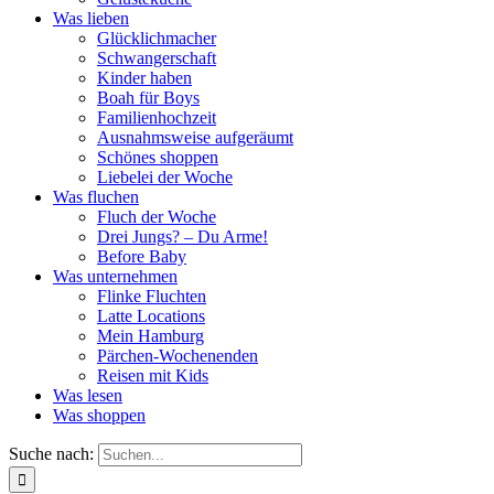
Was lieben
Glücklichmacher
Schwangerschaft
Kinder haben
Boah für Boys
Familienhochzeit
Ausnahmsweise aufgeräumt
Schönes shoppen
Liebelei der Woche
Was fluchen
Fluch der Woche
Drei Jungs? – Du Arme!
Before Baby
Was unternehmen
Flinke Fluchten
Latte Locations
Mein Hamburg
Pärchen-Wochenenden
Reisen mit Kids
Was lesen
Was shoppen
Suche nach: