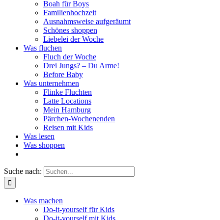
Boah für Boys
Familienhochzeit
Ausnahmsweise aufgeräumt
Schönes shoppen
Liebelei der Woche
Was fluchen
Fluch der Woche
Drei Jungs? – Du Arme!
Before Baby
Was unternehmen
Flinke Fluchten
Latte Locations
Mein Hamburg
Pärchen-Wochenenden
Reisen mit Kids
Was lesen
Was shoppen
Suche nach:
Was machen
Do-it-yourself für Kids
Do-it-yourself mit Kids