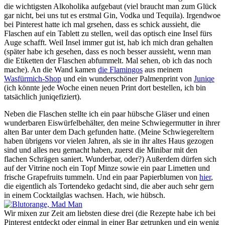
die wichtigsten Alkoholika aufgebaut (viel braucht man zum Glück
gar nicht, bei uns tut es erstmal Gin, Vodka und Tequila). Irgendwoe
bei Pinterest hatte ich mal grsehen, dass es schick aussieht, die
Flaschen auf ein Tablett zu stellen, weil das optisch eine Insel fürs
Auge schafft. Weil Insel immer gut ist, hab ich mich dran gehalten
(später habe ich gesehen, dass es noch besser aussieht, wenn man
die Etiketten der Flaschen abfummelt. Mal sehen, ob ich das noch
mache). An die Wand kamen
die Flamingos
aus meinem
Wasfürmich-Shop
und ein wunderschöner Palmenprint von
Juniqe
(ich könnte jede Woche einen neuen Print dort bestellen, ich bin
tatsächlich juniqefiziert).
Neben die Flaschen stellte ich ein paar hübsche Gläser und einen
wunderbaren Eiswürfelbehälter, den meine Schwiegermutter in ihrer
alten Bar unter dem Dach gefunden hatte. (Meine Schwiegereltern
haben übrigens vor vielen Jahren, als sie in ihr altes Haus gezogen
sind und alles neu gemacht haben, zuerst die Minibar mit den
flachen Schrägen saniert. Wunderbar, oder?) Außerdem dürfen sich
auf der Vitrine noch ein Topf Minze sowie ein paar Limetten und
frische Grapefruits tummeln. Und ein paar Papierblumen von
hier
,
die eigentlich als Tortendeko gedacht sind, die aber auch sehr gern
in einem Cocktailglas wachsen. Hach, wie hübsch.
Wir mixen zur Zeit am liebsten diese drei (die Rezepte habe ich bei
Pinterest entdeckt oder einmal in einer Bar getrunken und ein wenig