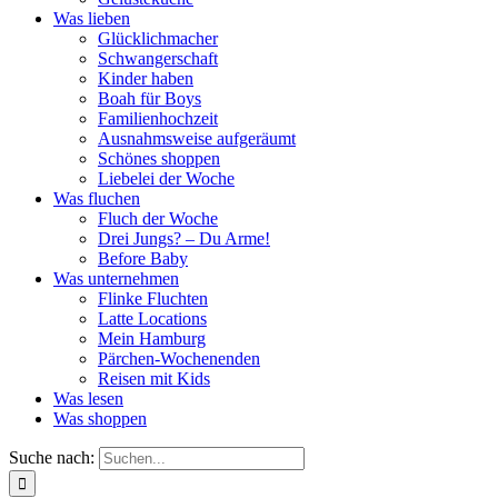
Was lieben
Glücklichmacher
Schwangerschaft
Kinder haben
Boah für Boys
Familienhochzeit
Ausnahmsweise aufgeräumt
Schönes shoppen
Liebelei der Woche
Was fluchen
Fluch der Woche
Drei Jungs? – Du Arme!
Before Baby
Was unternehmen
Flinke Fluchten
Latte Locations
Mein Hamburg
Pärchen-Wochenenden
Reisen mit Kids
Was lesen
Was shoppen
Suche nach: