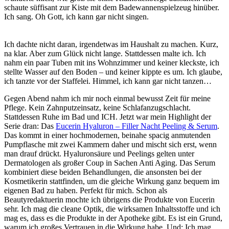
schaute süffisant zur Kiste mit dem Badewannenspielzeug hinüber.
Ich sang. Oh Gott, ich kann gar nicht singen.
Ich dachte nicht daran, irgendetwas im Haushalt zu machen. Kurz,
na klar. Aber zum Glück nicht lange. Stattdessen malte ich. Ich
nahm ein paar Tuben mit ins Wohnzimmer und keiner kleckste, ich
stellte Wasser auf den Boden – und keiner kippte es um. Ich glaube,
ich tanzte vor der Staffelei. Himmel, ich kann gar nicht tanzen…
Gegen Abend nahm ich mir noch einmal bewusst Zeit für meine
Pflege. Kein Zahnputzeinsatz, keine Schlafanzugschlacht.
Stattdessen Ruhe im Bad und ICH. Jetzt war mein Highlight der
Serie dran: Das
Eucerin Hyaluron – Filler Nacht Peeling & Serum
.
Das kommt in einer hochmodernen, beinahe spacig anmutenden
Pumpflasche mit zwei Kammern daher und mischt sich erst, wenn
man drauf drückt. Hyaluronsäure und Peelings gelten unter
Dermatologen als großer Coup in Sachen Anti Aging. Das Serum
kombiniert diese beiden Behandlungen, die ansonsten bei der
Kosmetikerin stattfinden, um die gleiche Wirkung ganz bequem im
eigenen Bad zu haben. Perfekt für mich. Schon als
Beautyredaktuerin mochte ich übrigens die Produkte von Eucerin
sehr. Ich mag die cleane Optik, die wirksamen Inhaltsstoffe und ich
mag es, dass es die Produkte in der Apotheke gibt. Es ist ein Grund,
warum ich großes Vertrauen in die Wirkung habe. Und: Ich mag,