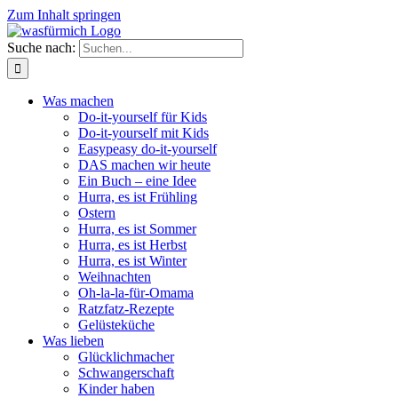
Zum Inhalt springen
Suche nach:
Was machen
Do-it-yourself für Kids
Do-it-yourself mit Kids
Easypeasy do-it-yourself
DAS machen wir heute
Ein Buch – eine Idee
Hurra, es ist Frühling
Ostern
Hurra, es ist Sommer
Hurra, es ist Herbst
Hurra, es ist Winter
Weihnachten
Oh-la-la-für-Omama
Ratzfatz-Rezepte
Gelüsteküche
Was lieben
Glücklichmacher
Schwangerschaft
Kinder haben