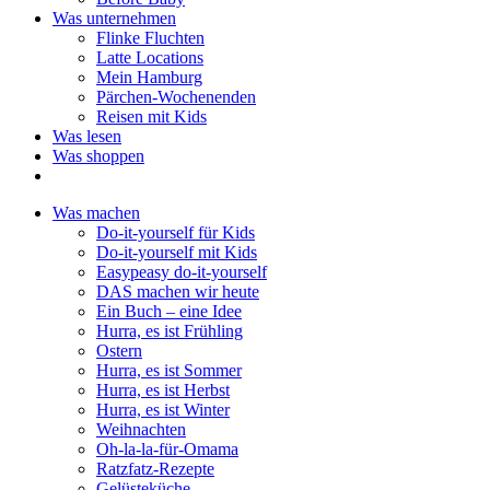
Was unternehmen
Flinke Fluchten
Latte Locations
Mein Hamburg
Pärchen-Wochenenden
Reisen mit Kids
Was lesen
Was shoppen
Was machen
Do-it-yourself für Kids
Do-it-yourself mit Kids
Easypeasy do-it-yourself
DAS machen wir heute
Ein Buch – eine Idee
Hurra, es ist Frühling
Ostern
Hurra, es ist Sommer
Hurra, es ist Herbst
Hurra, es ist Winter
Weihnachten
Oh-la-la-für-Omama
Ratzfatz-Rezepte
Gelüsteküche