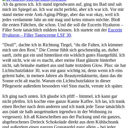
Ab da genoss ich. Ich stand irgendwann auf, ging ins Bad und sah
mich im Spiegel an. Ich war nicht perfekt, aber ich war ich. Vor mir
stand meine erste Anti-Aging-Pflege, aber das war okay, weil ich
jedes verdammte Jahr an mir mag und keins missen möchte. Bloß
die ersten Fältchen, die schon. Und die soll die Eucerin Hyaluron –
Filler Serie tatsächlich mildern können. Ich startete mit der
Eucerin
Hyaluron – Filler Tagescreme LSF 30
.
“Deal!”, dachte ich in Richtung Tiegel, “du die Falten, ich kümmer
mich um den Rest.” Die Creme fühlt sich geschmeidig an, duftet
sanft, zieht gut ein und hinterlässt ein wirklich gutes Hautgefühl. Ich
weiß nicht, wie sie es macht, aber meine Haut glänzte hinterher
nicht, sah beinahe mattiert aus und hatte trotzdem Glow. Plus: sie hat
Lichtschutzfaktor 30, was mir ganz wichtig ist, denn wenn ich eins
gelernt habe, in meinen Jahren als Beautyredaktuerin, dann das die
Sonne echt alt macht. Warum ein Lichtschutzfaktor in dieser
Pflegeserie außerdem besonders viel Sinn macht, verrate ich später.
Ich ging nach unten. Ich glaube ich pfiff – himmel, ich kann gar
nicht pfeifen. Ich kochte eine ganze Kanne Kaffee. Ich las, ich trank
einen Becher nach dem anderen und ich trank jede Tasse tatsächlich
aus (statt sie halb ausgetrunken irgendwo in der Wohnung zu
vergessen). Ich aß Käsescheiben aus der Packung und ein ganzes,
abgebrochenes Dreieck Schokolade direkt aus dem Kühlschrank
und außerdem einen ganzen Granatapfel ganz allein – bei jeder