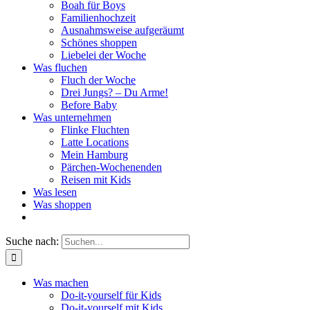
Boah für Boys
Familienhochzeit
Ausnahmsweise aufgeräumt
Schönes shoppen
Liebelei der Woche
Was fluchen
Fluch der Woche
Drei Jungs? – Du Arme!
Before Baby
Was unternehmen
Flinke Fluchten
Latte Locations
Mein Hamburg
Pärchen-Wochenenden
Reisen mit Kids
Was lesen
Was shoppen
Suche nach:
Was machen
Do-it-yourself für Kids
Do-it-yourself mit Kids