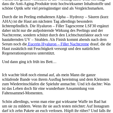
dass die Anti-Aging-Produkte trotz hochwirksamer Inhaltsstoffe und
schöne Optik sehr viel preisgünstiger sind als Vergleichsmarken.
Durch die im Peeling enthaltenen Alpha – Hydroxy – Säuren (kurz
AHA) ist die Haut am nächsten Tag allerdings besonders
lichtempfindlich. Die Hyaluron – Filler Tagescreme LSF30 ergänzt
daher nicht nur die aufpolsternde Wirkung des Peelings und der
Nachtcreme, sondern schützt durch den Lichtschutzfaktor auch vor
hautalternden UV – Strahlen. Als Finish kommt abends nach dem
Serum noch die
Eucerin Hyaluron – Filler Nachtcreme
drauf, die die
Haut zusätzlich mit Feuchtigkeit versorgt und den natürlichen
Regenerationsprozess unterstützt.
Und dann ging ich früh ins Bett…
Ich wachte bloß noch einmal auf, als mein Mann die ganze
schlafende Bande von ihrem Ausflug hereintrug und dem Kleinsten
zum Wiedereinschlafen die Spieluhr anmachte. Und ich dachte: Was
ist das Leben doch für eine wunderbare Ansammlung von
Faltensammel-Momenten.
Schön allerdings, wenn man eine gut wirksame Waffe im Bad hat
um sie zu mildern. Wenn ihr sie auch testen möchtet: Auf Instagram
darf ich zehn Pakete an euch verlosen. Hüpft ihr rüber? Und falls ihr