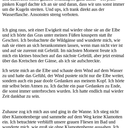
pinken Kugel dachte ich an sie und daran, dass wir uns sonst immer
um die Kugeln streiten. Und ups, ich trank direkt aus der
Wasserflasche. Ansonsten streng verboten.
Ich ging raus, seit einer Ewigkeit mal wieder ohne sie an die Elbe
und ich hörte das Gras unter meinen Füßen knuspern statt ihr
Geschrei. Ich beobachtete die Wildgänse und wunderte mich, wie
nah sie einen an sich herankommen lassen, wenn man nicht vier ist
und auf sie zurennt mit Gebrüll. Im nächsten Moment freute ich
mich ein kleines bisschen auf das nächste Gebrüll, aber jetzt erstmal
über das Kreischen der Gänse, als ich sie aufschreckte.
Ich setzte mich an die Elbe und schaute dem Wind auf dem Wasser
zu und hatte das Gefühl, der Wind pustete nicht nur die Elbe weiter,
sondern auch ein paar doofe Gedanken aus meinem Kopf. Ich hörte
mir selbst beim Atmen zu. Ich dachte ein paar Gedanken zu Ende,
die sonst immer unterbrochen wurden. Ich hatte endlich mal wieder
Zeit dankbar zu sein.
Zuhause zog ich mich aus und ging in die Wanne. Ich stieg nicht
über Klamottenberge und sammelte auf dem Weg keine Klamotten
ein. Ich betrachtete verblüfft unsere grauen Fliesen im Bad und
wunderte mich, wie groß sie ohne Klamottenberge aussahen. Ich