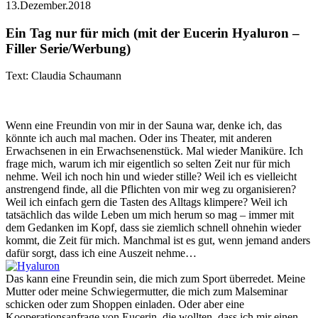
13.Dezember.2018
Ein Tag nur für mich (mit der Eucerin Hyaluron –
Filler Serie/Werbung)
Text: Claudia Schaumann
Wenn eine Freundin von mir in der Sauna war, denke ich, das
könnte ich auch mal machen. Oder ins Theater, mit anderen
Erwachsenen in ein Erwachsenenstück. Mal wieder Maniküre. Ich
frage mich, warum ich mir eigentlich so selten Zeit nur für mich
nehme. Weil ich noch hin und wieder stille? Weil ich es vielleicht
anstrengend finde, all die Pflichten von mir weg zu organisieren?
Weil ich einfach gern die Tasten des Alltags klimpere? Weil ich
tatsächlich das wilde Leben um mich herum so mag – immer mit
dem Gedanken im Kopf, dass sie ziemlich schnell ohnehin wieder
kommt, die Zeit für mich. Manchmal ist es gut, wenn jemand anders
dafür sorgt, dass ich eine Auszeit nehme…
Das kann eine Freundin sein, die mich zum Sport überredet. Meine
Mutter oder meine Schwiegermutter, die mich zum Malseminar
schicken oder zum Shoppen einladen. Oder aber eine
Kooperationsanfrage von Eucerin, die wollten, dass ich mir einen