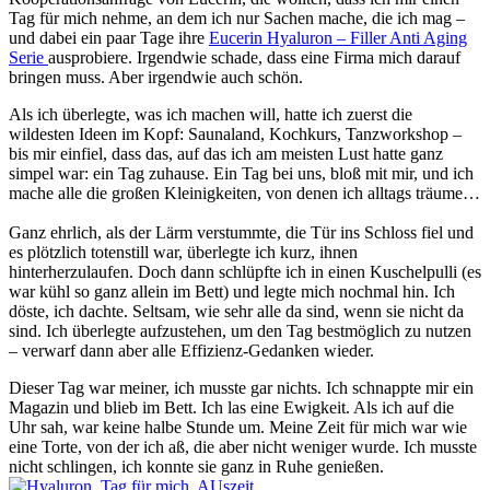
Tag für mich nehme, an dem ich nur Sachen mache, die ich mag –
und dabei ein paar Tage ihre
Eucerin Hyaluron – Filler Anti Aging
Serie
ausprobiere. Irgendwie schade, dass eine Firma mich darauf
bringen muss. Aber irgendwie auch schön.
Als ich überlegte, was ich machen will, hatte ich zuerst die
wildesten Ideen im Kopf: Saunaland, Kochkurs, Tanzworkshop –
bis mir einfiel, dass das, auf das ich am meisten Lust hatte ganz
simpel war: ein Tag zuhause. Ein Tag bei uns, bloß mit mir, und ich
mache alle die großen Kleinigkeiten, von denen ich alltags träume…
Ganz ehrlich, als der Lärm verstummte, die Tür ins Schloss fiel und
es plötzlich totenstill war, überlegte ich kurz, ihnen
hinterherzulaufen. Doch dann schlüpfte ich in einen Kuschelpulli (es
war kühl so ganz allein im Bett) und legte mich nochmal hin. Ich
döste, ich dachte. Seltsam, wie sehr alle da sind, wenn sie nicht da
sind. Ich überlegte aufzustehen, um den Tag bestmöglich zu nutzen
– verwarf dann aber alle Effizienz-Gedanken wieder.
Dieser Tag war meiner, ich musste gar nichts. Ich schnappte mir ein
Magazin und blieb im Bett. Ich las eine Ewigkeit. Als ich auf die
Uhr sah, war keine halbe Stunde um. Meine Zeit für mich war wie
eine Torte, von der ich aß, die aber nicht weniger wurde. Ich musste
nicht schlingen, ich konnte sie ganz in Ruhe genießen.