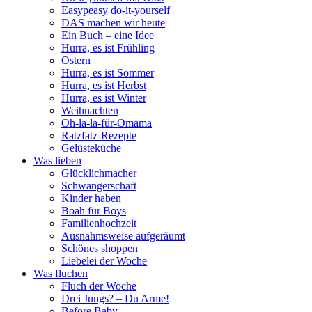
Easypeasy do-it-yourself
DAS machen wir heute
Ein Buch – eine Idee
Hurra, es ist Frühling
Ostern
Hurra, es ist Sommer
Hurra, es ist Herbst
Hurra, es ist Winter
Weihnachten
Oh-la-la-für-Omama
Ratzfatz-Rezepte
Gelüsteküche
Was lieben
Glücklichmacher
Schwangerschaft
Kinder haben
Boah für Boys
Familienhochzeit
Ausnahmsweise aufgeräumt
Schönes shoppen
Liebelei der Woche
Was fluchen
Fluch der Woche
Drei Jungs? – Du Arme!
Before Baby