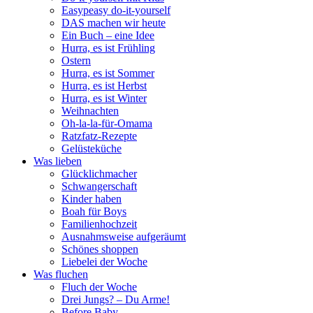
Easypeasy do-it-yourself
DAS machen wir heute
Ein Buch – eine Idee
Hurra, es ist Frühling
Ostern
Hurra, es ist Sommer
Hurra, es ist Herbst
Hurra, es ist Winter
Weihnachten
Oh-la-la-für-Omama
Ratzfatz-Rezepte
Gelüsteküche
Was lieben
Glücklichmacher
Schwangerschaft
Kinder haben
Boah für Boys
Familienhochzeit
Ausnahmsweise aufgeräumt
Schönes shoppen
Liebelei der Woche
Was fluchen
Fluch der Woche
Drei Jungs? – Du Arme!
Before Baby