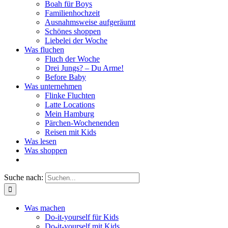
Boah für Boys
Familienhochzeit
Ausnahmsweise aufgeräumt
Schönes shoppen
Liebelei der Woche
Was fluchen
Fluch der Woche
Drei Jungs? – Du Arme!
Before Baby
Was unternehmen
Flinke Fluchten
Latte Locations
Mein Hamburg
Pärchen-Wochenenden
Reisen mit Kids
Was lesen
Was shoppen
Suche nach:
Was machen
Do-it-yourself für Kids
Do-it-yourself mit Kids