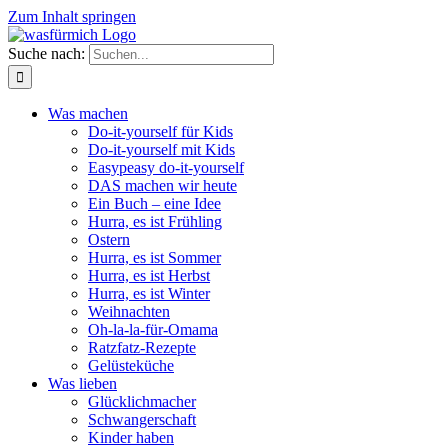
Zum Inhalt springen
Suche nach:
Was machen
Do-it-yourself für Kids
Do-it-yourself mit Kids
Easypeasy do-it-yourself
DAS machen wir heute
Ein Buch – eine Idee
Hurra, es ist Frühling
Ostern
Hurra, es ist Sommer
Hurra, es ist Herbst
Hurra, es ist Winter
Weihnachten
Oh-la-la-für-Omama
Ratzfatz-Rezepte
Gelüsteküche
Was lieben
Glücklichmacher
Schwangerschaft
Kinder haben