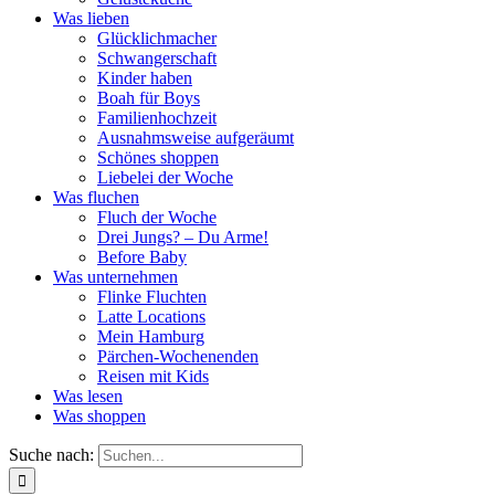
Was lieben
Glücklichmacher
Schwangerschaft
Kinder haben
Boah für Boys
Familienhochzeit
Ausnahmsweise aufgeräumt
Schönes shoppen
Liebelei der Woche
Was fluchen
Fluch der Woche
Drei Jungs? – Du Arme!
Before Baby
Was unternehmen
Flinke Fluchten
Latte Locations
Mein Hamburg
Pärchen-Wochenenden
Reisen mit Kids
Was lesen
Was shoppen
Suche nach: