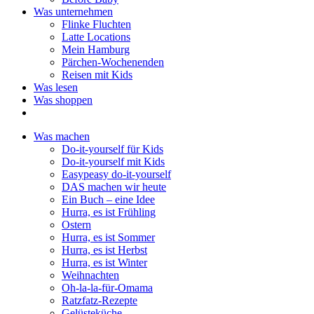
Was unternehmen
Flinke Fluchten
Latte Locations
Mein Hamburg
Pärchen-Wochenenden
Reisen mit Kids
Was lesen
Was shoppen
Was machen
Do-it-yourself für Kids
Do-it-yourself mit Kids
Easypeasy do-it-yourself
DAS machen wir heute
Ein Buch – eine Idee
Hurra, es ist Frühling
Ostern
Hurra, es ist Sommer
Hurra, es ist Herbst
Hurra, es ist Winter
Weihnachten
Oh-la-la-für-Omama
Ratzfatz-Rezepte
Gelüsteküche