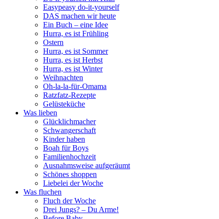
Easypeasy do-it-yourself
DAS machen wir heute
Ein Buch – eine Idee
Hurra, es ist Frühling
Ostern
Hurra, es ist Sommer
Hurra, es ist Herbst
Hurra, es ist Winter
Weihnachten
Oh-la-la-für-Omama
Ratzfatz-Rezepte
Gelüsteküche
Was lieben
Glücklichmacher
Schwangerschaft
Kinder haben
Boah für Boys
Familienhochzeit
Ausnahmsweise aufgeräumt
Schönes shoppen
Liebelei der Woche
Was fluchen
Fluch der Woche
Drei Jungs? – Du Arme!
Before Baby