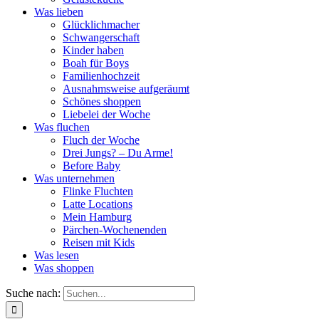
Was lieben
Glücklichmacher
Schwangerschaft
Kinder haben
Boah für Boys
Familienhochzeit
Ausnahmsweise aufgeräumt
Schönes shoppen
Liebelei der Woche
Was fluchen
Fluch der Woche
Drei Jungs? – Du Arme!
Before Baby
Was unternehmen
Flinke Fluchten
Latte Locations
Mein Hamburg
Pärchen-Wochenenden
Reisen mit Kids
Was lesen
Was shoppen
Suche nach: