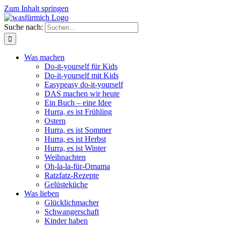
Zum Inhalt springen
Suche nach:
Was machen
Do-it-yourself für Kids
Do-it-yourself mit Kids
Easypeasy do-it-yourself
DAS machen wir heute
Ein Buch – eine Idee
Hurra, es ist Frühling
Ostern
Hurra, es ist Sommer
Hurra, es ist Herbst
Hurra, es ist Winter
Weihnachten
Oh-la-la-für-Omama
Ratzfatz-Rezepte
Gelüsteküche
Was lieben
Glücklichmacher
Schwangerschaft
Kinder haben