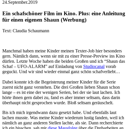
24.September.2019
Ein schafschöner Film im Kino. Plus: eine Anleitung
für einen eigenen Shaun (Werbung)
Text: Claudia Schaumann
Manchmal haben meine Kinder meinen Texter-Job hier besonders
gern. Nämlich dann, wenn sie mit zu einer Presse-Preview ins Kino
dürfen. Letzte Woche haben die beiden Großen und ich “Shaun das
Schaf – UFO-ALARM” auf Einladung von
Studiocanal
vorab
geguckt. Und wir sind wieder einmal ganz schön schafverliebt…
Dabei konnte ich die Begeisterung meiner Kinder für die Serie
zuerst nicht ganz verstehen. Die drei Großen lieben Shaun schon
lange – es ist eine der wenigen Serien, bei der sie laut lachen. Ich
hörte ihnen gern dabei zu, fand es aber immer seltsam, dass darin
überhaupt nicht gesprochen wurde. Bloß seltsam geräuschelt.
Bis ich mich irgendwann dazu gesetzt habe. Und ebenfalls laut
lachen musste. Was meine Kinder wiederum lustig fanden, weil ich
nämlich an ganz anderen Stellen lachte, als sie. Dann recherchierte
ich ein bisschen, sah mir
diese Mausfolge
über die Dreharbeiten an