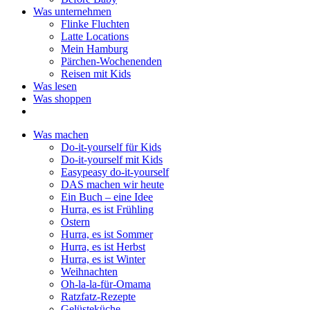
Was unternehmen
Flinke Fluchten
Latte Locations
Mein Hamburg
Pärchen-Wochenenden
Reisen mit Kids
Was lesen
Was shoppen
Was machen
Do-it-yourself für Kids
Do-it-yourself mit Kids
Easypeasy do-it-yourself
DAS machen wir heute
Ein Buch – eine Idee
Hurra, es ist Frühling
Ostern
Hurra, es ist Sommer
Hurra, es ist Herbst
Hurra, es ist Winter
Weihnachten
Oh-la-la-für-Omama
Ratzfatz-Rezepte
Gelüsteküche