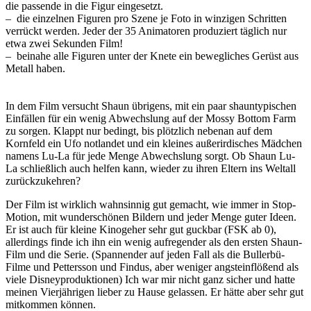
die passende in die Figur eingesetzt.
– die einzelnen Figuren pro Szene je Foto in winzigen Schritten
verrückt werden. Jeder der 35 Animatoren produziert täglich nur
etwa zwei Sekunden Film!
– beinahe alle Figuren unter der Knete ein bewegliches Gerüst aus
Metall haben.
In dem Film versucht Shaun übrigens, mit ein paar shauntypischen
Einfällen für ein wenig Abwechslung auf der Mossy Bottom Farm
zu sorgen. Klappt nur bedingt, bis plötzlich nebenan auf dem
Kornfeld ein Ufo notlandet und ein kleines außerirdisches Mädchen
namens Lu-La für jede Menge Abwechslung sorgt. Ob Shaun Lu-
La schließlich auch helfen kann, wieder zu ihren Eltern ins Weltall
zurückzukehren?
Der Film ist wirklich wahnsinnig gut gemacht, wie immer in Stop-
Motion, mit wunderschönen Bildern und jeder Menge guter Ideen.
Er ist auch für kleine Kinogeher sehr gut guckbar (FSK ab 0),
allerdings finde ich ihn ein wenig aufregender als den ersten Shaun-
Film und die Serie. (Spannender auf jeden Fall als die Bullerbü-
Filme und Pettersson und Findus, aber weniger angsteinflößend als
viele Disneyproduktionen) Ich war mir nicht ganz sicher und hatte
meinen Vierjährigen lieber zu Hause gelassen. Er hätte aber sehr gut
mitkommen können.