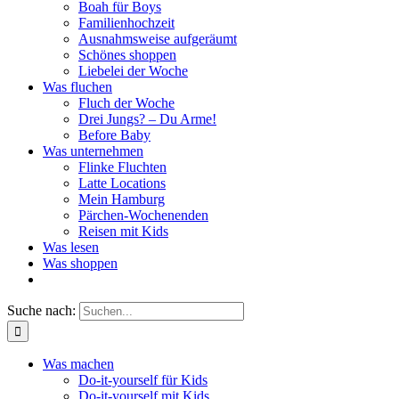
Boah für Boys
Familienhochzeit
Ausnahmsweise aufgeräumt
Schönes shoppen
Liebelei der Woche
Was fluchen
Fluch der Woche
Drei Jungs? – Du Arme!
Before Baby
Was unternehmen
Flinke Fluchten
Latte Locations
Mein Hamburg
Pärchen-Wochenenden
Reisen mit Kids
Was lesen
Was shoppen
Suche nach:
Was machen
Do-it-yourself für Kids
Do-it-yourself mit Kids