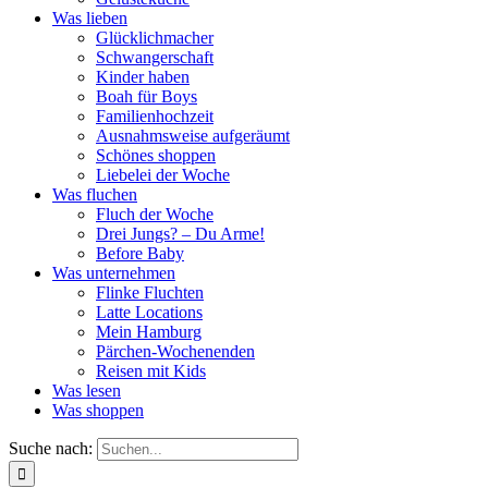
Was lieben
Glücklichmacher
Schwangerschaft
Kinder haben
Boah für Boys
Familienhochzeit
Ausnahmsweise aufgeräumt
Schönes shoppen
Liebelei der Woche
Was fluchen
Fluch der Woche
Drei Jungs? – Du Arme!
Before Baby
Was unternehmen
Flinke Fluchten
Latte Locations
Mein Hamburg
Pärchen-Wochenenden
Reisen mit Kids
Was lesen
Was shoppen
Suche nach: