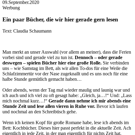
09.September.2020
Werbung
Ein paar Bücher, die wir hier gerade gern lesen
Text: Claudia Schaumann
Man merkt an unser Auswahl (vor allem an meiner), dass die Ferien
vorbei sind und gerade viel zu tun ist.
Dennoch – oder gerade
deswegen – spielen Bücher hier eine große Rolle.
Sie verbinden
uns – wie Samstag im Bett, als wir allen To-dos für eine Weile die
Schlafzimmertür vor der Nase zugeknallt und es uns noch für eine
halbe Stunde gemütlich gemacht haben…
Oder abends, wenn der Tag mal wieder maulig und launig war und
ich auch und ich viel zu oft gesagt habe: „Gleich, ja…!“ Und: „Lass
mich nochmal kurz…!“
Gerade dann nehme ich mir abends eine
Stunde Zeit und lese allen vieren in Ruhe vor.
Bevor ich laufen
und nochmal an den Schreibtisch gehe.
Wenn ich keinen Kopf für große Romane habe, lese ich abends im
Bett: Kochbücher.
Dieses hier passt perfekt in die aktuelle Zeit. Ach
eigentlich in jede Zeit, in der man eigentlich für nichts Zeit hat.