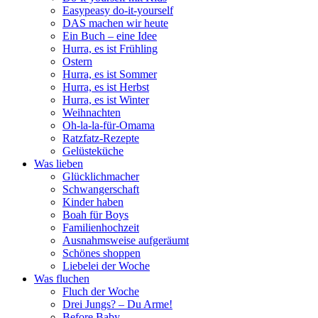
Easypeasy do-it-yourself
DAS machen wir heute
Ein Buch – eine Idee
Hurra, es ist Frühling
Ostern
Hurra, es ist Sommer
Hurra, es ist Herbst
Hurra, es ist Winter
Weihnachten
Oh-la-la-für-Omama
Ratzfatz-Rezepte
Gelüsteküche
Was lieben
Glücklichmacher
Schwangerschaft
Kinder haben
Boah für Boys
Familienhochzeit
Ausnahmsweise aufgeräumt
Schönes shoppen
Liebelei der Woche
Was fluchen
Fluch der Woche
Drei Jungs? – Du Arme!
Before Baby