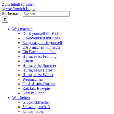
Zum Inhalt springen
Suche nach:
Was machen
Do-it-yourself für Kids
Do-it-yourself mit Kids
Easypeasy do-it-yourself
DAS machen wir heute
Ein Buch – eine Idee
Hurra, es ist Frühling
Ostern
Hurra, es ist Sommer
Hurra, es ist Herbst
Hurra, es ist Winter
Weihnachten
Oh-la-la-für-Omama
Ratzfatz-Rezepte
Gelüsteküche
Was lieben
Glücklichmacher
Schwangerschaft
Kinder haben