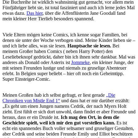
Die Buchreihe ist wirklich wahnsinnig gut gemacht, vor allem mein
Fünfjähriger liebt sie, ist total fasziniert und auch ich lerne jedes Mal
etwas dazu.
Das hier
, über die Affenflüsterin Jane Goodall fand
mein kleiner Herr Tierlieb besonders spannend.
Viele Eltern mögen keine Comics, ich kenne sogar Familien, bei
denen sie unter der Woche verbogen sind. Meine Kinder lieben sie –
und ich liebe alles, was sie lesen.
Hauptsache sie lesen.
Bei
meinem Großer haben Comics ( neben Harry Potter) den
Leseliebeknopf gedrückt, daher bin ich ihnen sehr dankbar. Mal was
anderes als Donald oder Asterix ist
Jommeke
, ein kleiner Junge, der
mit seinen Freunden lustige und niemals zu gruselige Abenteuer
erlebt. In Belgien super beliebt – hier oft noch ein Geheimtipp.
Super Einsteiger-Comic.
Meinen Großen hab ich selbst gefragt, er liest gerade
„Die
Chroniken von Mistle End 1“
und dass hat er mir darüber erzählt:
„Es geht um einen Jungen namens Cedrik, der nach Myers Holt
zieht. Erst fühlt er sich dort unwohl, dann findet er aber Freunde und
heraus, dass er ein Druide ist.
Ich mag den Ort, in dem die
Geschichte spielt, weil ich mir den gut vorstellen kann.
Es ist
echt ein spannendes Buch voller seltsamer und gruseliger Gestalten,
aber Cedrik und seine beiden Freunde Emily und Elliot beschützen