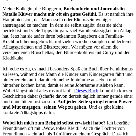
Meine Kollegin, die Bloggerin,
Buchautorin und Journalistin
Natalie Klüver macht mir oft ein gutes Gefühl
. Es ist nämlich ihre
Hauptintension, das Mama-sein oder Eltern-sein weniger
anstrengend zu machen. In dem sie selbst zugibt, dass sie nicht
perfekt ist und viele Tipps für ganz viel Familienlässigkeit im Alltag
hat. Jetzt hat sie außer ihren bekannten Ratgebern ein Familien-
Kochbuch herausgebracht, mit vielen wirklich simplen und leckeren
Alltagsgerichten und Blitzrezepten. Wir mögen vor allem die
verschiedenen Bruschettas, den Blumenkohlreis mit Curry und den
Kladdkaka.
Ich gebe es zu, es macht besonders Spaß ein Buch über Feminismus
zu lesen, während der Mann die Kinder zum Kindergarten fährt und
hinterher einkauft, damit ich meine Jobträume ausleben und
hinterher kochen kann, damit er seine Jobträume ausleben kann.
Wobei längst nicht alles rosarot läuft.
Dieses Buch
kommt in kurzen
Geschichten daher (schaffe davon derzeit täglich immer gerade eine)
und ohne bitterernst zu sein.
Auf jeder Seite springt einem Power
und Mut entgegen, seinen Weg zu gehen.
Und es gibt kleine
konkrete Alltagstipps dafür.
Wobei ich mich zum Beispiel selbst erwischt habe?
Ich begrüße
Freundinnen oft mit „Wow, tolles Kleid!“ Auch die Töchter von
Freundinnen – einfach als Türöffner zu einem Gespräch. Dass ich