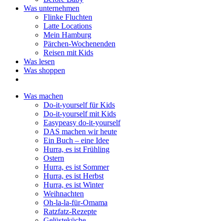
Was unternehmen
Flinke Fluchten
Latte Locations
Mein Hamburg
Pärchen-Wochenenden
Reisen mit Kids
Was lesen
Was shoppen
Was machen
Do-it-yourself für Kids
Do-it-yourself mit Kids
Easypeasy do-it-yourself
DAS machen wir heute
Ein Buch – eine Idee
Hurra, es ist Frühling
Ostern
Hurra, es ist Sommer
Hurra, es ist Herbst
Hurra, es ist Winter
Weihnachten
Oh-la-la-für-Omama
Ratzfatz-Rezepte
Gelüsteküche