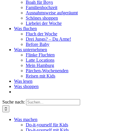
Boah für Boys
Familienhochzeit
Ausnahmsweise aufgeräumt
Schönes shoppen
Liebelei der Woche
Was fluchen
Fluch der Woche
Drei Jungs? – Du Arme!
Before Baby
Was unternehmen
Flinke Fluchten
Latte Locations
Mein Hamburg
Pärchen-Wochenenden
Reisen mit Kids
Was lesen
Was shoppen
Suche nach:
Was machen
Do-it-yourself für Kids
Do-it-yourself mit Kids