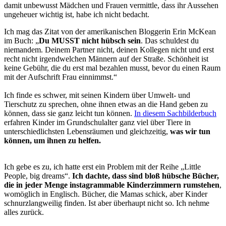
damit unbewusst Mädchen und Frauen vermittle, dass ihr Aussehen
ungeheuer wichtig ist, habe ich nicht bedacht.
Ich mag das Zitat von der amerikanischen Bloggerin Erin McKean
im Buch: „
Du MUSST nicht hübsch sein
. Das schuldest du
niemandem. Deinem Partner nicht, deinen Kollegen nicht und erst
recht nicht irgendwelchen Männern auf der Straße. Schönheit ist
keine Gebühr, die du erst mal bezahlen musst, bevor du einen Raum
mit der Aufschrift Frau einnimmst.“
Ich finde es schwer, mit seinen Kindern über Umwelt- und
Tierschutz zu sprechen, ohne ihnen etwas an die Hand geben zu
können, dass sie ganz leicht tun können.
In diesem Sachbilderbuch
erfahren Kinder im Grundschulalter ganz viel über Tiere in
unterschiedlichsten Lebensräumen und gleichzeitig,
was wir tun
können, um ihnen zu helfen.
Ich gebe es zu, ich hatte erst ein Problem mit der Reihe „Little
People, big dreams“.
Ich dachte, dass sind bloß hübsche Bücher,
die in jeder Menge instagrammable Kinderzimmern rumstehen
,
womöglich in Englisch. Bücher, die Mamas schick, aber Kinder
schnurzlangweilig finden. Ist aber überhaupt nicht so. Ich nehme
alles zurück.