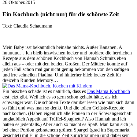
26.Oktober.2015
Ein Kochbuch (nicht nur) für die schönste Zeit
Text: Claudia Schaumann
Mein Baby isst bekanntlich beinahe nichts. Außer Bananen. A-
huuuuuu… Ich bleib inzwischen locker und probiere die herrlichen
Rezepte aus dem schönen Kochbuch von Hannah Schmitz eben
allein aus – oder mit den beiden Großen. Der Mittlere konnte auf
jeden Fall schon mal gar nicht genug bekommen von den saftigen
und irre schnellen Piadina. Und hinterher blieb locker Zeit für
dreizehn Runden Memory…
Ein bisschen schade ist es natürlich, dass es
Das Mama-Kochbuch
erst jetzt gibt. Weil ich es so gern schon gehabt hätte, als ich
schwanger war. Die schönen Texte darüber lesen wie man sich dann
so fühlt und was man so denkt. Und die tollen Gelüste-Rezepte
nachkochen. (Haben eigentlich alle Frauen in der Schwangerschaft
unglaublich Appetit auf Trüffel-Spaghetti? Also Hannah und ich
hatten es jedenfalls.) Aber auch so macht es Spaß. Man kann sich ja
bei einer Portion gebratenem grünen Spargel (grad im Supermarkt
gesichtet) mit Ei in die schöne Zeit zurückträumen (und dabei sein