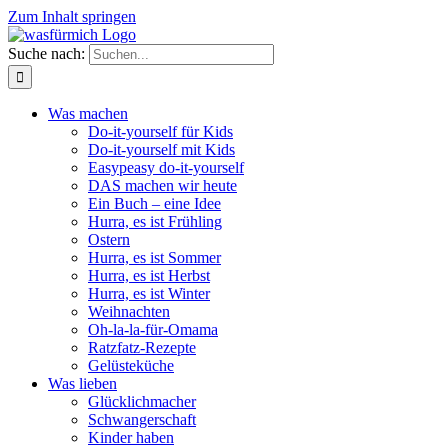
Zum Inhalt springen
Suche nach:
Was machen
Do-it-yourself für Kids
Do-it-yourself mit Kids
Easypeasy do-it-yourself
DAS machen wir heute
Ein Buch – eine Idee
Hurra, es ist Frühling
Ostern
Hurra, es ist Sommer
Hurra, es ist Herbst
Hurra, es ist Winter
Weihnachten
Oh-la-la-für-Omama
Ratzfatz-Rezepte
Gelüsteküche
Was lieben
Glücklichmacher
Schwangerschaft
Kinder haben