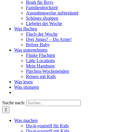
Boah für Boys
Familienhochzeit
Ausnahmsweise aufgeräumt
Schönes shoppen
Liebelei der Woche
Was fluchen
Fluch der Woche
Drei Jungs? – Du Arme!
Before Baby
Was unternehmen
Flinke Fluchten
Latte Locations
Mein Hamburg
Pärchen-Wochenenden
Reisen mit Kids
Was lesen
Was shoppen
Suche nach:
Was machen
Do-it-yourself für Kids
Do-it-yourself mit Kids