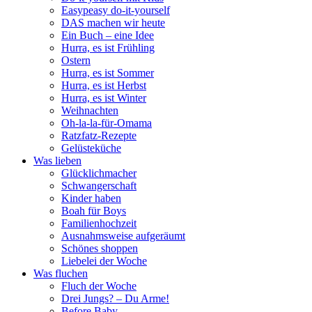
Easypeasy do-it-yourself
DAS machen wir heute
Ein Buch – eine Idee
Hurra, es ist Frühling
Ostern
Hurra, es ist Sommer
Hurra, es ist Herbst
Hurra, es ist Winter
Weihnachten
Oh-la-la-für-Omama
Ratzfatz-Rezepte
Gelüsteküche
Was lieben
Glücklichmacher
Schwangerschaft
Kinder haben
Boah für Boys
Familienhochzeit
Ausnahmsweise aufgeräumt
Schönes shoppen
Liebelei der Woche
Was fluchen
Fluch der Woche
Drei Jungs? – Du Arme!
Before Baby