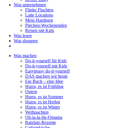
Was unternehmen
Flinke Fluchten
Latte Locations
Mein Hamburg
Pärchen-Wochenenden
Reisen mit Kids
Was lesen
Was shoppen
Was machen
Do-it-yourself für Kids
Do-it-yourself mit Kids
Easypeasy do-it-yourself
DAS machen wir heute
Ein Buch – eine Idee
Hurra, es ist Frühling
Ostern
Hurra, es ist Sommer
Hurra, es ist Herbst
Hurra, es ist Winter
Weihnachten
Oh-la-la-für-Omama
Ratzfatz-Rezepte
Gelüsteküche