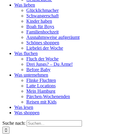
Was lieben
Glücklichmacher
Schwangerschaft
Kinder haben
Boah für Boys
Familienhochzeit
Ausnahmsweise aufgeräumt
Schönes shoppen
Liebelei der Woche
Was fluchen
Fluch der Woche
Drei Jungs? – Du Arme!
Before Baby
Was unternehmen
Flinke Fluchten
Latte Locations
Mein Hamburg
Pärchen-Wochenenden
Reisen mit Kids
Was lesen
Was shoppen
Suche nach: