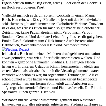
Eigelb herrlich fluff-flüssig essen, ätsch). Oder einen der Cocktails
im Buch ausprobieren. Prost!
Vielleicht mag ich es darum so sehr: Cocktails in einem Mama-
Buch. Hau rein, wie lässig. Für alle die jetzt mit den Mundwinkeln
schlackern: es gibt auch immer eine alkoholfreie Variante. Trotzdem
ist es das, was dieses Buch für mich so gut macht: kein erhobener
Zeigefinger, keine Pauschalregeln, nicht Verbot nach Verbot.
Sondern: Genuss. Und der klare Lehrauftrag: Lass es dir gut gehen.
Punkt. Das funktioniert zum Glück immer. Auch bestens ohne
Babybauch, Wochenbett oder Kleinkind. Schmeckt immer.
Ich hab das Buch mit meinem Mittleren druchgeblättert und sofort
etwas gefunden, was wir auf der Stelle ausprobieren wollten. Und
konnten – ganz ohne Einkaufen: Piadinas. Die saftigen Fladen
hatten wir in unserem Urlaub in Rimini kennengelernt, gleich am
ersten Abend, als wir abends durch die Altstadt gebummelt waren,
verzückt wie schön es war, im sogenannten Teutonengrill. Als es
schon dunkel wurde hatten wir uns an eine kariert betischdeckte
Tafel gesetzt – um uns herum Sommerluft zum Anbeißen und
aufgeregt schnatternde Italiener – und Piadinas bestellt. Die Rimini-
Spezialität. Einen ganzen Tisch voll.
Wir haben um die Wette “Mmmmmh” gemacht und Käsefäden
langgezogen und alles ratzeputz aufgegessen. Piadinas zu Hause zu