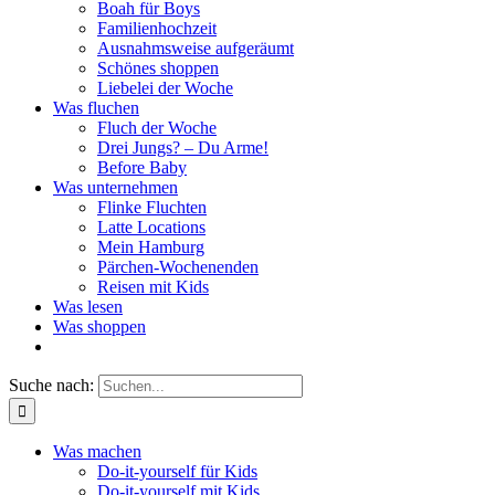
Boah für Boys
Familienhochzeit
Ausnahmsweise aufgeräumt
Schönes shoppen
Liebelei der Woche
Was fluchen
Fluch der Woche
Drei Jungs? – Du Arme!
Before Baby
Was unternehmen
Flinke Fluchten
Latte Locations
Mein Hamburg
Pärchen-Wochenenden
Reisen mit Kids
Was lesen
Was shoppen
Suche nach:
Was machen
Do-it-yourself für Kids
Do-it-yourself mit Kids