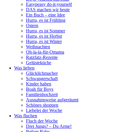
Easypeasy do-it-yourself
DAS machen wir heute
Ein Buch – eine Idee
Hurra, es ist Frühling
Ostern
Hurra, es ist Sommer
Hurra, es ist Herbst
Hurra, es ist Winter
Weihnachten
Oh-la-la-für-Omama
Ratzfatz-Rezepte
Gelüsteküche
Was lieben
Glücklichmacher
Schwangerschaft
Kinder haben
Boah für Boys
Familienhochzeit
Ausnahmsweise aufgeräumt
Schönes shoppen
Liebelei der Woche
Was fluchen
Fluch der Woche
Drei Jungs? – Du Arme!
Before Baby