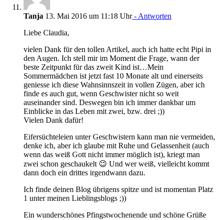
Tanja
13. Mai 2016 um 11:18 Uhr
- Antworten
Liebe Claudia,
vielen Dank für den tollen Artikel, auch ich hatte echt Pipi in
den Augen. Ich stell mir im Moment die Frage, wann der
beste Zeitpunkt für das zweit Kind ist…Mein
Sommermädchen ist jetzt fast 10 Monate alt und einerseits
geniesse ich diese Wahnsinnszeit in vollen Zügen, aber ich
finde es auch gut, wenn Geschwister nicht so weit
auseinander sind. Deswegen bin ich immer dankbar um
Einblicke in das Leben mit zwei, bzw. drei ;))
Vielen Dank dafür!
Eifersüchteleien unter Geschwistern kann man nie vermeiden,
denke ich, aber ich glaube mit Ruhe und Gelassenheit (auch
wenn das weiß Gott nicht immer möglich ist), kriegt man
zwei schon geschaukelt 😉 Und wer weiß, vielleicht kommt
dann doch ein drittes irgendwann dazu.
Ich finde deinen Blog übrigens spitze und ist momentan Platz
1 unter meinen Lieblingsblogs ;))
Ein wunderschönes Pfingstwochenende und schöne Grüße