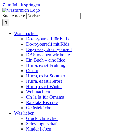
Zum Inhalt springen
Suche nach:
Was machen
Do-it-yourself für Kids
Do-it-yourself mit Kids
Easypeasy do-it-yourself
DAS machen wir heute
Ein Buch – eine Idee
Hurra, es ist Frühling
Ostern
Hurra, es ist Sommer
Hurra, es ist Herbst
Hurra, es ist Winter
Weihnachten
Oh-la-la-für-Omama
Ratzfatz-Rezepte
Gelüsteküche
Was lieben
Glücklichmacher
Schwangerschaft
Kinder haben