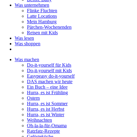
Was unternehmen
Flinke Fluchten
Latte Locations
Mein Hamburg
Pärchen-Wochenenden
Reisen mit Kids
Was lesen
Was shoppen
Was machen
Do-it-yourself für Kids
Do-it-yourself mit Kids
Easypeasy do-it-yourself
DAS machen wir heute
Ein Buch – eine Idee
Hurra, es ist Frühling
Ostern
Hurra, es ist Sommer
Hurra, es ist Herbst
Hurra, es ist Winter
Weihnachten
Oh-la-la-für-Omama
Ratzfatz-Rezepte
Gelüsteküche