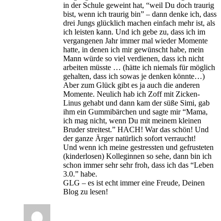
in der Schule geweint hat, “weil Du doch traurig
bist, wenn ich traurig bin” – dann denke ich, dass
drei Jungs glücklich machen einfach mehr ist, als
ich leisten kann. Und ich gebe zu, dass ich im
vergangenen Jahr immer mal wieder Momente
hatte, in denen ich mir gewünscht habe, mein
Mann würde so viel verdienen, dass ich nicht
arbeiten müsste … (hätte ich niemals für möglich
gehalten, dass ich sowas je denken könnte…)
Aber zum Glück gibt es ja auch die anderen
Momente. Neulich hab ich Zoff mit Zicken-
Linus gehabt und dann kam der süße Simi, gab
ihm ein Gummibärchen und sagte mir “Mama,
ich mag nicht, wenn Du mit meinem kleinen
Bruder streitest.” HACH! War das schön! Und
der ganze Ärger natürlich sofort verraucht!
Und wenn ich meine gestressten und gefrusteten
(kinderlosen) Kolleginnen so sehe, dann bin ich
schon immer sehr sehr froh, dass ich das “Leben
3.0.” habe.
GLG – es ist echt immer eine Freude, Deinen
Blog zu lesen!