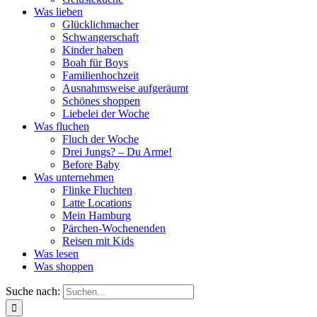
Was lieben
Glücklichmacher
Schwangerschaft
Kinder haben
Boah für Boys
Familienhochzeit
Ausnahmsweise aufgeräumt
Schönes shoppen
Liebelei der Woche
Was fluchen
Fluch der Woche
Drei Jungs? – Du Arme!
Before Baby
Was unternehmen
Flinke Fluchten
Latte Locations
Mein Hamburg
Pärchen-Wochenenden
Reisen mit Kids
Was lesen
Was shoppen
Suche nach: