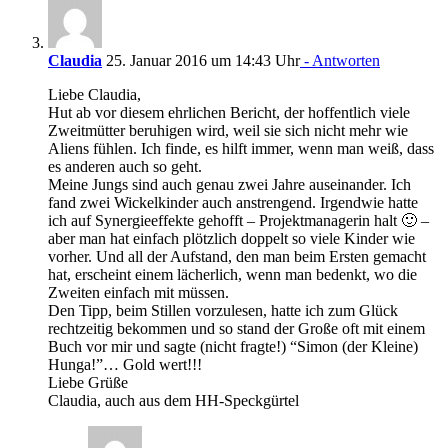
Claudia
25. Januar 2016 um 14:43 Uhr
- Antworten
Liebe Claudia,
Hut ab vor diesem ehrlichen Bericht, der hoffentlich viele
Zweitmütter beruhigen wird, weil sie sich nicht mehr wie
Aliens fühlen. Ich finde, es hilft immer, wenn man weiß, dass
es anderen auch so geht.
Meine Jungs sind auch genau zwei Jahre auseinander. Ich
fand zwei Wickelkinder auch anstrengend. Irgendwie hatte
ich auf Synergieeffekte gehofft – Projektmanagerin halt 🙂 –
aber man hat einfach plötzlich doppelt so viele Kinder wie
vorher. Und all der Aufstand, den man beim Ersten gemacht
hat, erscheint einem lächerlich, wenn man bedenkt, wo die
Zweiten einfach mit müssen.
Den Tipp, beim Stillen vorzulesen, hatte ich zum Glück
rechtzeitig bekommen und so stand der Große oft mit einem
Buch vor mir und sagte (nicht fragte!) “Simon (der Kleine)
Hunga!”… Gold wert!!!
Liebe Grüße
Claudia, auch aus dem HH-Speckgürtel