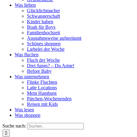
Was lieben
Glücklichmacher
Schwangerschaft
Kinder haben
Boah für Boys
Familienhochzeit
Ausnahmsweise aufgeräumt
Schönes shoppen
Liebelei der Woche
Was fluchen
Fluch der Woche
Drei Jungs? – Du Arme!
Before Baby
Was unternehmen
Flinke Fluchten
Latte Locations
Mein Hamburg
Pärchen-Wochenenden
Reisen mit Kids
Was lesen
Was shoppen
Suche nach: