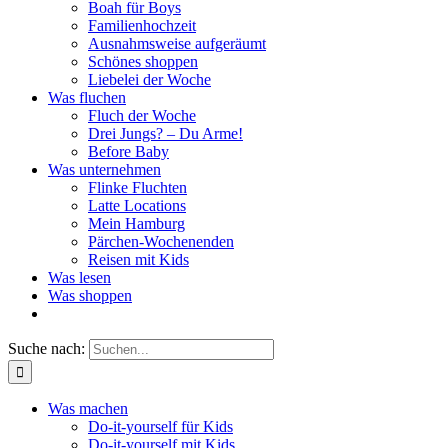
Boah für Boys
Familienhochzeit
Ausnahmsweise aufgeräumt
Schönes shoppen
Liebelei der Woche
Was fluchen
Fluch der Woche
Drei Jungs? – Du Arme!
Before Baby
Was unternehmen
Flinke Fluchten
Latte Locations
Mein Hamburg
Pärchen-Wochenenden
Reisen mit Kids
Was lesen
Was shoppen
Suche nach:
Was machen
Do-it-yourself für Kids
Do-it-yourself mit Kids