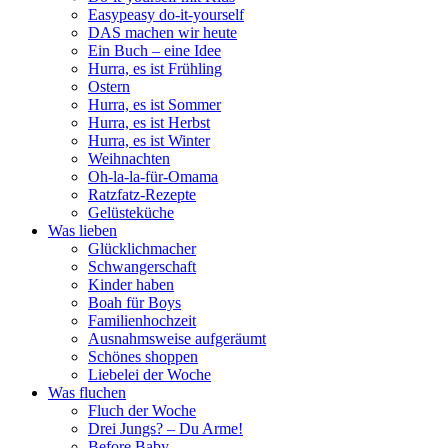
Easypeasy do-it-yourself
DAS machen wir heute
Ein Buch – eine Idee
Hurra, es ist Frühling
Ostern
Hurra, es ist Sommer
Hurra, es ist Herbst
Hurra, es ist Winter
Weihnachten
Oh-la-la-für-Omama
Ratzfatz-Rezepte
Gelüsteküche
Was lieben
Glücklichmacher
Schwangerschaft
Kinder haben
Boah für Boys
Familienhochzeit
Ausnahmsweise aufgeräumt
Schönes shoppen
Liebelei der Woche
Was fluchen
Fluch der Woche
Drei Jungs? – Du Arme!
Before Baby