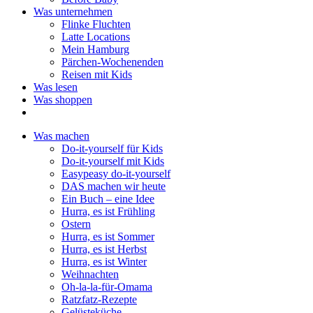
Was unternehmen
Flinke Fluchten
Latte Locations
Mein Hamburg
Pärchen-Wochenenden
Reisen mit Kids
Was lesen
Was shoppen
Was machen
Do-it-yourself für Kids
Do-it-yourself mit Kids
Easypeasy do-it-yourself
DAS machen wir heute
Ein Buch – eine Idee
Hurra, es ist Frühling
Ostern
Hurra, es ist Sommer
Hurra, es ist Herbst
Hurra, es ist Winter
Weihnachten
Oh-la-la-für-Omama
Ratzfatz-Rezepte
Gelüsteküche