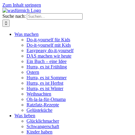
Zum Inhalt springen
Suche nach:
Was machen
Do-it-yourself für Kids
Do-it-yourself mit Kids
Easypeasy do-it-yourself
DAS machen wir heute
Ein Buch – eine Idee
Hurra, es ist Frühling
Ostern
Hurra, es ist Sommer
Hurra, es ist Herbst
Hurra, es ist Winter
Weihnachten
Oh-la-la-für-Omama
Ratzfatz-Rezepte
Gelüsteküche
Was lieben
Glücklichmacher
Schwangerschaft
Kinder haben