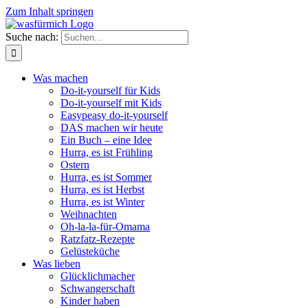
Zum Inhalt springen
Suche nach:
Was machen
Do-it-yourself für Kids
Do-it-yourself mit Kids
Easypeasy do-it-yourself
DAS machen wir heute
Ein Buch – eine Idee
Hurra, es ist Frühling
Ostern
Hurra, es ist Sommer
Hurra, es ist Herbst
Hurra, es ist Winter
Weihnachten
Oh-la-la-für-Omama
Ratzfatz-Rezepte
Gelüsteküche
Was lieben
Glücklichmacher
Schwangerschaft
Kinder haben