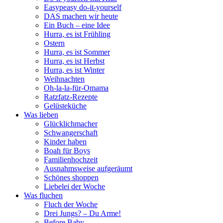
Easypeasy do-it-yourself
DAS machen wir heute
Ein Buch – eine Idee
Hurra, es ist Frühling
Ostern
Hurra, es ist Sommer
Hurra, es ist Herbst
Hurra, es ist Winter
Weihnachten
Oh-la-la-für-Omama
Ratzfatz-Rezepte
Gelüsteküche
Was lieben
Glücklichmacher
Schwangerschaft
Kinder haben
Boah für Boys
Familienhochzeit
Ausnahmsweise aufgeräumt
Schönes shoppen
Liebelei der Woche
Was fluchen
Fluch der Woche
Drei Jungs? – Du Arme!
Before Baby