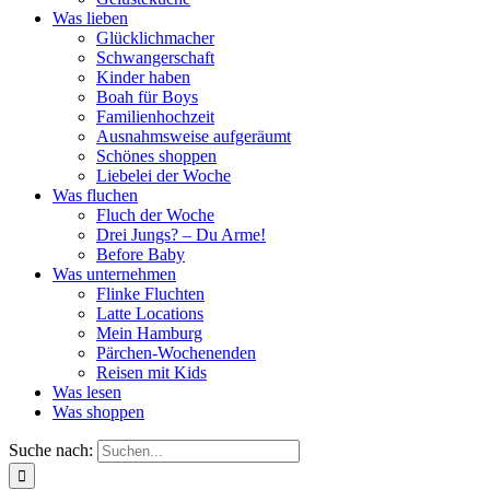
Was lieben
Glücklichmacher
Schwangerschaft
Kinder haben
Boah für Boys
Familienhochzeit
Ausnahmsweise aufgeräumt
Schönes shoppen
Liebelei der Woche
Was fluchen
Fluch der Woche
Drei Jungs? – Du Arme!
Before Baby
Was unternehmen
Flinke Fluchten
Latte Locations
Mein Hamburg
Pärchen-Wochenenden
Reisen mit Kids
Was lesen
Was shoppen
Suche nach: