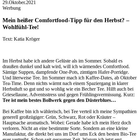
29.Oktober.2021
Werbung
Mein heißer Comfortfood-Tipp für den Herbst? –
Wohlfühl-Tee!
Text: Katia Kröger
Im Herbst habe ich andere Gelüste als im Sommer. Sobald es
draußen dunkel und kalt wird, will ich wärmendes Comfortfood.
Sämige Suppen, dampfende One-Pots, zimtigen Hafer-Porridge.
Und literweise Tee. Im Sommer mach ich Kaffee-Dates, ab Oktober
Tea-Time. Denn nichts wärmt nach einem Spaziergang in klarer
Herbstluft so gut und so wohlig wie ein Becher Tee. Hilft auch bei
Griesellaune, Adventsstress und gegen Frühlingsvermissung. Kurz:
Tee ist mein bestes Bollwerk gegen den Düsterblues…
Bei Kaffee bin ich wählerisch, bei Tee verteil ich meine Sympathien
generell großzügiger: Grün, Schwarz, Rot oder Kräuter –
Hauptsache aromatisch. Wobei: Gerade habe ich mein Herz doch
verloren. Nicht an eine bestimmte Sorte. Sondern an eine kleine
Manufaktur, die direkt bei uns im Dorf ums Eck den besten Bio-Tee
ever vertreibt. Schon seit geraumer Zeit. Warum ich jetzt erst