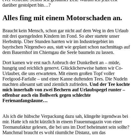
darüber gestolpert bin…?
Alles fing mit einem Motorschaden an.
Braucht kein Mensch, schon gar nicht auf dem Weg in den Urlaub
mit drei quengelnden Kindern im Fond. So aber startete unser
Herbsttrip. Über Stunden harrten wir im Industriegebiet im
bayrischen Nirgendwo aus, statt wie geplant schon nachmittags auf
dem Bauernhof im Chiemgau die Seele baumeln zu lassen.
Dort kamen wir erst nach Anbruch der Dunkelheit an – müde,
hungrig und reichlich genervt. Glücklicherweise hatten wir Co-
Urlauber, die uns erwarteten. Mit einem großen Topf voller
Feelgood-Farfalle – und einer Kanne duftenden Tees. Die Nudeln
machten allesamt satt und ziemlich zufrieden.
Und der Tee kochte
mich innerhalb von zwei Bechern auf Urlaubspegel runter –
offenbar auch ein Bollwerk gegen schlechte
Ferienanfangslaune…
Als ich die hübsche Verpackung dazu sah, klingelte irgendwas bei
mir. Hatte ich nicht kürzlich in einem Frauenmagazin von einer
Teemanufaktur gelesen, die bei uns im Dorf beheimatet sein sollte?
Manchmal braucht es wohl räumliche Distanz, um das