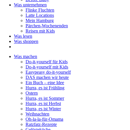
Was unternehmen
Flinke Fluchten
Latte Locations
Mein Hamburg
Pärchen-Wochenenden
Reisen mit Kids
Was lesen
Was shoppen
Was machen
Do-it-yourself für Kids
Do-it-yourself mit Kids
Easypeasy do-it-yourself
DAS machen wir heute
Ein Buch – eine Idee
Hurra, es ist Frühling
Ostern
Hurra, es ist Sommer
Hurra, es ist Herbst
Hurra, es ist Winter
Weihnachten
Oh-la-la-für-Omama
Ratzfatz-Rezepte
Gelüsteküche