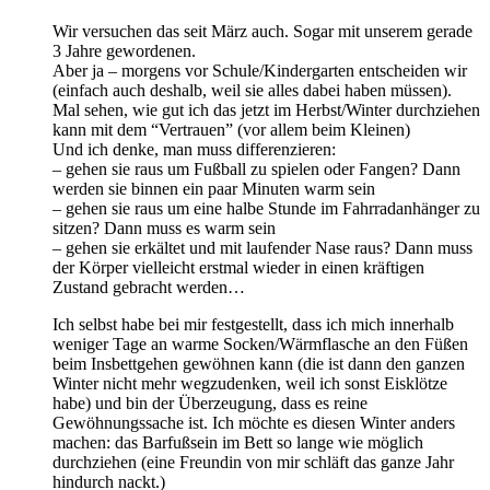
Wir versuchen das seit März auch. Sogar mit unserem gerade
3 Jahre gewordenen.
Aber ja – morgens vor Schule/Kindergarten entscheiden wir
(einfach auch deshalb, weil sie alles dabei haben müssen).
Mal sehen, wie gut ich das jetzt im Herbst/Winter durchziehen
kann mit dem “Vertrauen” (vor allem beim Kleinen)
Und ich denke, man muss differenzieren:
– gehen sie raus um Fußball zu spielen oder Fangen? Dann
werden sie binnen ein paar Minuten warm sein
– gehen sie raus um eine halbe Stunde im Fahrradanhänger zu
sitzen? Dann muss es warm sein
– gehen sie erkältet und mit laufender Nase raus? Dann muss
der Körper vielleicht erstmal wieder in einen kräftigen
Zustand gebracht werden…
Ich selbst habe bei mir festgestellt, dass ich mich innerhalb
weniger Tage an warme Socken/Wärmflasche an den Füßen
beim Insbettgehen gewöhnen kann (die ist dann den ganzen
Winter nicht mehr wegzudenken, weil ich sonst Eisklötze
habe) und bin der Überzeugung, dass es reine
Gewöhnungssache ist. Ich möchte es diesen Winter anders
machen: das Barfußsein im Bett so lange wie möglich
durchziehen (eine Freundin von mir schläft das ganze Jahr
hindurch nackt.)