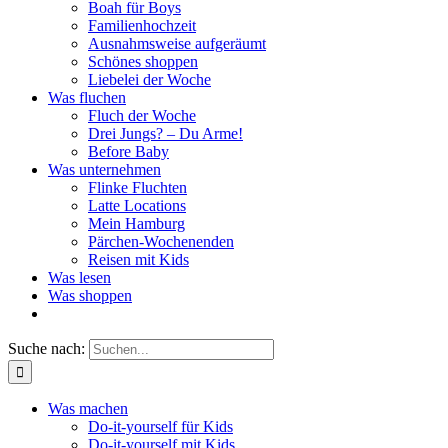
Boah für Boys
Familienhochzeit
Ausnahmsweise aufgeräumt
Schönes shoppen
Liebelei der Woche
Was fluchen
Fluch der Woche
Drei Jungs? – Du Arme!
Before Baby
Was unternehmen
Flinke Fluchten
Latte Locations
Mein Hamburg
Pärchen-Wochenenden
Reisen mit Kids
Was lesen
Was shoppen
Suche nach:
Was machen
Do-it-yourself für Kids
Do-it-yourself mit Kids