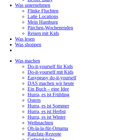
Was unternehmen
Flinke Fluchten
Latte Locations
Mein Hamburg
Pärchen-Wochenenden
Reisen mit Kids
Was lesen
Was shoppen
Was machen
Do-it-yourself für Kids
Do-it-yourself mit Kids
Easypeasy do-it-yourself
DAS machen wir heute
Ein Buch – eine Idee
Hurra, es ist Frühling
Ostern
Hurra, es ist Sommer
Hurra, es ist Herbst
Hurra, es ist Winter
Weihnachten
Oh-la-la-für-Omama
Ratzfatz-Rezepte
Gelüsteküche