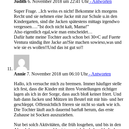
Judith
6. November 2018 um 22:41 Uhr
- Antworten
Super Frage. ..Ich weiss es nicht! Bekomme ich morgens
Recht und sie nehmen eine Jacke mit zur Schule u.in den
Kindergarten, sind die Jacken spätestens mittags irgendwo
vergessen….”Ist doch nicht kalt, Mama!”
Also eigentlich egal,wie man entscheidet…
Dafür hatte meine Tochter auch schon bei 30¤C auf Fuerte
Ventura ständig ihre Jacke an!Sie machen sowieso,was und
wie sie es wollen!!Und das ist gut so!!
Annie
7. November 2018 um 06:10 Uhr
- Antworten
Hallo, ich versuche mich zu bremsen. Immer häufiger stelle
ich fest, dass die Kinder mit ihren Vorstellungen richtiger
lagen als ich in der Sorge, dass auch bloß keiner friert. Und
hab dann Jacken und Mützen im Beutel mit mir hin- und her
geschleppt. Offensichtlich frieren sie nicht so stark wie ich.
Die Tochter läuft auch dauernd barfuß herum, das erste
Zuhause ist Socken auszuziehen.
Nur bei solch Aktivitäten, die früh losgehen, und bis in den