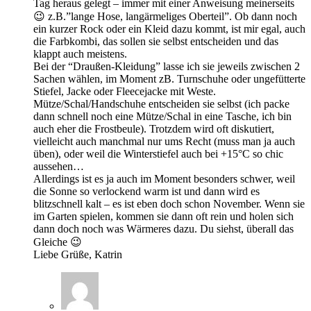
Tag heraus gelegt – immer mit einer Anweisung meinerseits
😉 z.B.”lange Hose, langärmeliges Oberteil”. Ob dann noch
ein kurzer Rock oder ein Kleid dazu kommt, ist mir egal, auch
die Farbkombi, das sollen sie selbst entscheiden und das
klappt auch meistens.
Bei der “Draußen-Kleidung” lasse ich sie jeweils zwischen 2
Sachen wählen, im Moment zB. Turnschuhe oder ungefütterte
Stiefel, Jacke oder Fleecejacke mit Weste.
Mütze/Schal/Handschuhe entscheiden sie selbst (ich packe
dann schnell noch eine Mütze/Schal in eine Tasche, ich bin
auch eher die Frostbeule). Trotzdem wird oft diskutiert,
vielleicht auch manchmal nur ums Recht (muss man ja auch
üben), oder weil die Winterstiefel auch bei +15°C so chic
aussehen…
Allerdings ist es ja auch im Moment besonders schwer, weil
die Sonne so verlockend warm ist und dann wird es
blitzschnell kalt – es ist eben doch schon November. Wenn sie
im Garten spielen, kommen sie dann oft rein und holen sich
dann doch noch was Wärmeres dazu. Du siehst, überall das
Gleiche 😉
Liebe Grüße, Katrin