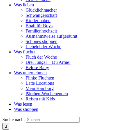
Was lieben
Glücklichmacher
Schwangerschaft
Kinder haben
Boah für Boys
Familienhochzeit
Ausnahmsweise aufgeräumt
Schönes shoppen
Liebelei der Woche
Was fluchen
Fluch der Woche
Drei Jungs? – Du Arme!
Before Baby
Was unternehmen
Flinke Fluchten
Latte Locations
Mein Hamburg
Pärchen-Wochenenden
Reisen mit Kids
Was lesen
Was shoppen
Suche nach: