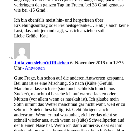
verbringen den ganzen Tag im Freien, bei 38 Grad genauso
wie bei -15 Grad..
Ich bin ebenfalls meist hin- und hergerissen über
Erziehungsauftrag oder Freiheitsgedanke… Hab ja auch keine
Lust, dass mir jemand sagt, was ich anziehen soll.
Liebe Grüße, Kati
Jutta von siebenVORsieben
6. November 2018 um 12:35
Uhr
- Antworten
Gute Frage, bin schon auf die anderen Antworten gespannt.
Bei uns ist es eine Mischung. So nach (Kälte-)Gefühl.
Manchmal lasse ich sie (sind auch schließlich nicht aus
Zucker), manchmal bestehe ich auf warme Jacken oder
Mützen (vor allem wenn es nasskalt ist). Ich glaube mein
Sohn nimmt das Wetter manchmal gar nicht wahr, weil er zu
sehr mit Spielen beschäftigt ist. Geht übrigens auch
andersrum. Wenn er mal was anhat, zieht er das nicht so
schnell wieder aus, auch wenn er (süße) Schweißperlen aud
der kleinen Nase hat. Wenn ich dann anmerke, dass es ihm
doch wohl warm ist, kommt immer: Nee, kein bißchen. Hm…