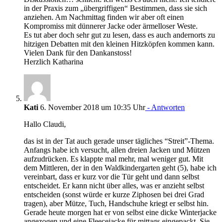
in der Praxis zum „übergriffigen“ Bestimmen, dass sie sich
anziehen. Am Nachmittag finden wir aber oft einen
Kompromiss mit dünnerer Jacke oder ärmelloser Weste.
Es tut aber doch sehr gut zu lesen, dass es auch andernorts zu
hitzigen Debatten mit den kleinen Hitzköpfen kommen kann.
Vielen Dank für den Dankanstoss!
Herzlich Katharina
Kati
6. November 2018 um 10:35 Uhr
- Antworten
Hallo Claudi,
das ist in der Tat auch gerade unser tägliches “Streit”-Thema.
Anfangs habe ich versucht, allen dreien Jacken und Mützen
aufzudrücken. Es klappte mal mehr, mal weniger gut. Mit
dem Mittleren, der in den Waldkindergarten geht (5), habe ich
vereinbart, dass er kurz vor die Tür geht und dann selbst
entscheidet. Er kann nicht über alles, was er anzieht selbst
entscheiden (sonst würde er kurze Ziphosen bei drei Grad
tragen), aber Mütze, Tuch, Handschuhe kriegt er selbst hin.
Gerade heute morgen hat er von selbst eine dicke Winterjacke
angezogen und eine Fleecejacke für mittags eingepackt. Sie