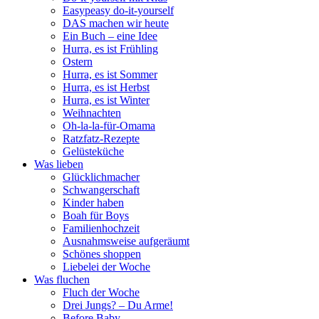
Easypeasy do-it-yourself
DAS machen wir heute
Ein Buch – eine Idee
Hurra, es ist Frühling
Ostern
Hurra, es ist Sommer
Hurra, es ist Herbst
Hurra, es ist Winter
Weihnachten
Oh-la-la-für-Omama
Ratzfatz-Rezepte
Gelüsteküche
Was lieben
Glücklichmacher
Schwangerschaft
Kinder haben
Boah für Boys
Familienhochzeit
Ausnahmsweise aufgeräumt
Schönes shoppen
Liebelei der Woche
Was fluchen
Fluch der Woche
Drei Jungs? – Du Arme!
Before Baby