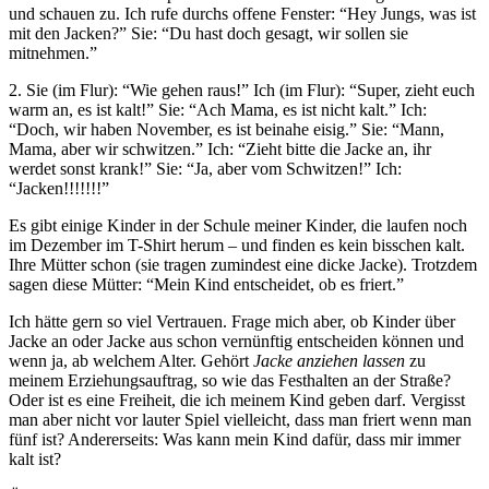
und schauen zu. Ich rufe durchs offene Fenster: “Hey Jungs, was ist
mit den Jacken?” Sie: “Du hast doch gesagt, wir sollen sie
mitnehmen.”
2. Sie (im Flur): “Wie gehen raus!” Ich (im Flur): “Super, zieht euch
warm an, es ist kalt!” Sie: “Ach Mama, es ist nicht kalt.” Ich:
“Doch, wir haben November, es ist beinahe eisig.” Sie: “Mann,
Mama, aber wir schwitzen.” Ich: “Zieht bitte die Jacke an, ihr
werdet sonst krank!” Sie: “Ja, aber vom Schwitzen!” Ich:
“Jacken!!!!!!!”
Es gibt einige Kinder in der Schule meiner Kinder, die laufen noch
im Dezember im T-Shirt herum – und finden es kein bisschen kalt.
Ihre Mütter schon (sie tragen zumindest eine dicke Jacke). Trotzdem
sagen diese Mütter: “Mein Kind entscheidet, ob es friert.”
Ich hätte gern so viel Vertrauen. Frage mich aber, ob Kinder über
Jacke an oder Jacke aus schon vernünftig entscheiden können und
wenn ja, ab welchem Alter. Gehört
Jacke anziehen lassen
zu
meinem Erziehungsauftrag, so wie das Festhalten an der Straße?
Oder ist es eine Freiheit, die ich meinem Kind geben darf. Vergisst
man aber nicht vor lauter Spiel vielleicht, dass man friert wenn man
fünf ist? Andererseits: Was kann mein Kind dafür, dass mir immer
kalt ist?