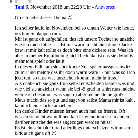
Tani
6. November 2018 um 22:28 Uhr
- Antworten
Oh ich liebe dieses Thema 🙂
Ich selber laufe im November, bei so einem Wetter wie heute,
noch in Schlappen rum.
Mir ist ganz oft aufgefallen, das ich unsere Tochter so anziehe
wie ich mich fühle ….. Ist mir warm reicht eine dünne Jacke
bzw ist mir kalt sollte es doch bitte eine dickere sein. Was ich
aber in meiner Empfindung nicht bedenke ist das sie definitiv
mehr tobt,spielt oder läuft.
In diesem Fall kam sie aber kurze Zeit später nassgeschwitzt
zu mir und meinte das ihr doch warm wäre :-/ nur was soll ich
jetzt tun, so nass was ausziehen kommt nicht in frage!
Also habe ich sie ganz früh selbst entscheiden lassen was und
wie viel sie anzieht ( wenn sie bei -5 grad in tshirt raus möchte
werde ich bestimmt was sagen ) aber meine kleine große
Maus macht das so gut und sagt von selbst Mama mir ist kalt ,
kann ich eine Jacke anziehen!
Ich denke Kinder müssen lernen auch mal zu frieren. Oft
wissen sie nicht wann Ihnen kalt ist wenn immer ein anderer
darüber entscheidet was angezogen werden muss!
Es ist ein schmaler Grad allerdings unterschätzen wir unsere
kids auch ganz oft 🙂