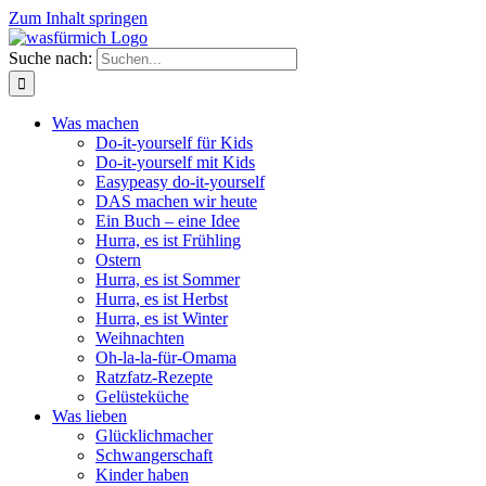
Zum Inhalt springen
Suche nach:
Was machen
Do-it-yourself für Kids
Do-it-yourself mit Kids
Easypeasy do-it-yourself
DAS machen wir heute
Ein Buch – eine Idee
Hurra, es ist Frühling
Ostern
Hurra, es ist Sommer
Hurra, es ist Herbst
Hurra, es ist Winter
Weihnachten
Oh-la-la-für-Omama
Ratzfatz-Rezepte
Gelüsteküche
Was lieben
Glücklichmacher
Schwangerschaft
Kinder haben