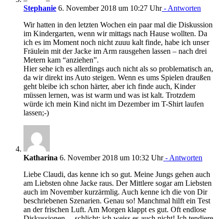
Stephanie
6. November 2018 um 10:27 Uhr
- Antworten
Wir hatten in den letzten Wochen ein paar mal die Diskussion
im Kindergarten, wenn wir mittags nach Hause wollten. Da
ich es im Moment noch nicht zuuu kalt finde, habe ich unser
Fräulein mit der Jacke im Arm rausgehen lassen – nach drei
Metern kam “anziehen”.
Hier sehe ich es allerdings auch nicht als so problematisch an,
da wir direkt ins Auto steigen. Wenn es ums Spielen draußen
geht bleibe ich schon härter, aber ich finde auch, Kinder
müssen lernen, was ist warm und was ist kalt. Trotzdem
würde ich mein Kind nicht im Dezember im T-Shirt laufen
lassen;-)
Katharina
6. November 2018 um 10:32 Uhr
- Antworten
Liebe Claudi, das kenne ich so gut. Meine Jungs gehen auch
am Liebsten ohne Jacke raus. Der Mittlere sogar am Liebsten
auch im November kurzärmlig. Auch kenne ich die von Dir
beschriebenen Szenarien. Genau so! Manchmal hilft ein Test
an der frischen Luft. Am Morgen klappt es gut. Oft endlose
Diskussionen… schlicht: ich weiss es auch nicht! Ich tendiere