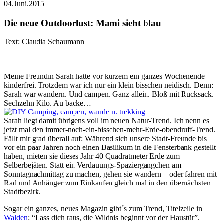
04.Juni.2015
Die neue Outdoorlust: Mami sieht blau
Text: Claudia Schaumann
Meine Freundin Sarah hatte vor kurzem ein ganzes Wochenende
kinderfrei. Trotzdem war ich nur ein klein bisschen neidisch. Denn:
Sarah war wandern. Und campen. Ganz allein. Bloß mit Rucksack.
Sechzehn Kilo. Au backe…
Sarah liegt damit übrigens voll im neuen Natur-Trend. Ich nenn es
jetzt mal den immer-noch-ein-bisschen-mehr-Erde-obendruff-Trend.
Fällt mir grad überall auf: Während sich unsere Stadt-Freunde bis
vor ein paar Jahren noch einen Basilikum in die Fensterbank gestellt
haben, mieten sie dieses Jahr 40 Quadratmeter Erde zum
Selberbejäten. Statt ein Verdauungs-Spaziergangchen am
Sonntagnachmittag zu machen, gehen sie wandern – oder fahren mit
Rad und Anhänger zum Einkaufen gleich mal in den übernächsten
Stadtbezirk.
Sogar ein ganzes, neues Magazin gibt´s zum Trend, Titelzeile in
Walden
: “Lass dich raus, die Wildnis beginnt vor der Haustür”.