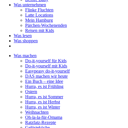
Was unternehmen
Flinke Fluchten
Latte Locations
Mein Hamburg
Pärchen-Wochenenden
Reisen mit Kids
Was lesen
Was shoppen
Was machen
Do-it-yourself für Kids
Do-it-yourself mit Kids
Easypeasy do-it-yourself
DAS machen wir heute
Ein Buch – eine Idee
Hurra, es ist Frühling
Ostern
Hurra, es ist Sommer
Hurra, es ist Herbst
Hurra, es ist Winter
Weihnachten
Oh-la-la-für-Omama
Ratzfatz-Rezepte
Gelüsteküche