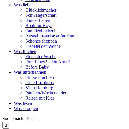
Was lieben
Glücklichmacher
Schwangerschaft
Kinder haben
Boah für Boys
Familienhochzeit
Ausnahmsweise aufgeräumt
Schönes shoppen
Liebelei der Woche
Was fluchen
Fluch der Woche
Drei Jungs? – Du Arme!
Before Baby
Was unternehmen
Flinke Fluchten
Latte Locations
Mein Hamburg
Pärchen-Wochenenden
Reisen mit Kids
Was lesen
Was shoppen
Suche nach: