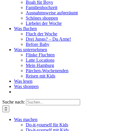
Boah für Boys
Familienhochzeit
Ausnahmsweise aufgeräumt
Schönes shoppen
Liebelei der Woche
Was fluchen
Fluch der Woche
Drei Jungs? – Du Arme!
Before Baby
Was unternehmen
Flinke Fluchten
Latte Locations
Mein Hamburg
Pärchen-Wochenenden
Reisen mit Kids
Was lesen
Was shoppen
Suche nach:
Was machen
Do-it-yourself für Kids
Do-it-yourself mit Kids