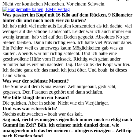
Nicht vor komischen Menschen. Vor einem Schwein.
Was passiert im Kopf mit 16 Kilo auf dem Rücken, 9 Kilometer
hinter dir und noch noch vier zu laufen?
Ich hab mich viel mehr aufs Laufen konzentriert als ich dachte, viel
weniger auf die schöne Landschaft. Leider war ich auch immer ein
wenig krumm, hab viel auf den Boden geguckt. Absolutes No go:
Stehen bleiben. Dann tuts richtig weh. Ich hatte viel Proviant dabei.
Ein Fehler, weil es unterwegs kaum Möglichkeiten gab was zu
kaufen. Abends war mir richtig schlecht. Und ich hatte eine
geschwollene Hüfte vom Rucksack. Richtig weh getan ander
Schulter hat es erst am nächsten Tag. Das Gute: der Kopf war frei.
Ich dachte ganz oft: das mach ich jetzt öfter. Und boah, ist dieses
Land schön.
Was war der schönste Moment?
Die Sonne auf dem Kanalwasser. Zelt aufgebaut, geduscht,
gegessen. Den Fasanen zugehört und dann schlafen.
Wie bitte klingt denn ein Fasan?
Die quieken. Aber in schön. Nicht wie ein Vierjähriger.
Und was war schrecklich?
Nachts aufzuwachen – boah war das kalt.
Sag mal, riecht es morgens eigentlich immer noch so eklig nach
Gummi im Zelt? Bäh, ich erinner mich dunkel dran, wie
unangenehm ich das bei meinem – übrigens einzigen – Zelttrip
nach Kroatien fand.