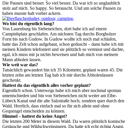
Die Pausen sind besser. So viel besser. Da war ich so unglaublich
stolz auf mich. So happy. So berauscht. Und um solche Pausen zu
haben musste halt vorher ackern.
Wo bist du eigentlich lang?
Von Lauenburg bis Siebeneichen, dort habe ich auf einem
Campinbplatz geschlafen. Am nächsten Tag durchs Borgholzer
Forst bis nach Gudow. In Gudow wollte ich noch mal schlafen,
hatte das Zelt schon aufgebaut, schon geduscht – dann habe ich mit
meinen Kindern telefoniert und sie plötzlich so vermisst und dachte,
egal, ich muss mir ja nichts beweisen und hab mich von meinem
Mann abholen lassen.
Wie weit war das?
Tatsächlich gewandert bin ich 35 Kilometer, geplant waren 45. Die
letzten zehn am letzten Tag hab ich mir durchs Abholenlassen
geschenkt.
Hattest du das eigentlich alles vorher geplant?
Eigentlich schon. Unterwegs habe ich mich aber nochmal spontan
umentschieden und bin von Siebeneichen nicht weiter am Elbe-
Lübeck Kanal und die alte Salzstraße hoch, sondern quer durch den
Wald. Herrlich, dass einfach mal so für sich allein und ohne
Gequengel entscheiden zu können.
Himmel – hattest du keine Angst?
Die letzten 200 Meter in diesem Wald. Da waren plötzlich komische
Geräusche und Wildschweinspuren. Da hatte ich echt richtig Angst.