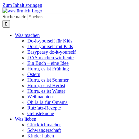
Zum Inhalt springen
Suche nach:
Was machen
Do-it-yourself für Kids
Do-it-yourself mit Kids
Easypeasy do-it-yourself
DAS machen wir heute
Ein Buch – eine Idee
Hurra, es ist Frühling
Ostern
Hurra, es ist Sommer
Hurra, es ist Herbst
Hurra, es ist Winter
Weihnachten
Oh-la-la-für-Omama
Ratzfatz-Rezepte
Gelüsteküche
Was lieben
Glücklichmacher
Schwangerschaft
Kinder haben