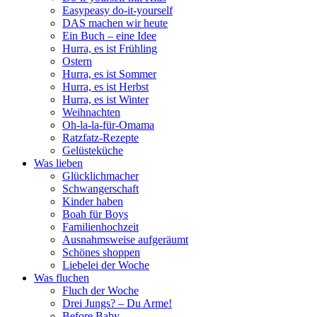
Easypeasy do-it-yourself
DAS machen wir heute
Ein Buch – eine Idee
Hurra, es ist Frühling
Ostern
Hurra, es ist Sommer
Hurra, es ist Herbst
Hurra, es ist Winter
Weihnachten
Oh-la-la-für-Omama
Ratzfatz-Rezepte
Gelüsteküche
Was lieben
Glücklichmacher
Schwangerschaft
Kinder haben
Boah für Boys
Familienhochzeit
Ausnahmsweise aufgeräumt
Schönes shoppen
Liebelei der Woche
Was fluchen
Fluch der Woche
Drei Jungs? – Du Arme!
Before Baby