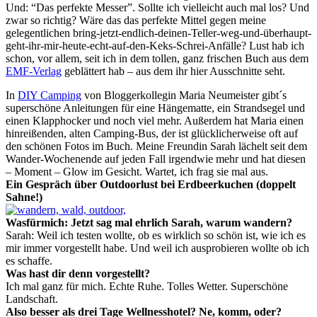
Und: “Das perfekte Messer”. Sollte ich vielleicht auch mal los? Und
zwar so richtig? Wäre das das perfekte Mittel gegen meine
gelegentlichen bring-jetzt-endlich-deinen-Teller-weg-und-überhaupt-
geht-ihr-mir-heute-echt-auf-den-Keks-Schrei-Anfälle? Lust hab ich
schon, vor allem, seit ich in dem tollen, ganz frischen Buch aus dem
EMF-Verlag
geblättert hab – aus dem ihr hier Ausschnitte seht.
In
DIY Camping
von Bloggerkollegin Maria Neumeister gibt´s
superschöne Anleitungen für eine Hängematte, ein Strandsegel und
einen Klapphocker und noch viel mehr. Außerdem hat Maria einen
hinreißenden, alten Camping-Bus, der ist glücklicherweise oft auf
den schönen Fotos im Buch. Meine Freundin Sarah lächelt seit dem
Wander-Wochenende auf jeden Fall irgendwie mehr und hat diesen
– Moment – Glow im Gesicht. Wartet, ich frag sie mal aus.
Ein Gespräch über Outdoorlust bei Erdbeerkuchen (doppelt
Sahne!)
Wasfürmich: Jetzt sag mal ehrlich Sarah, warum wandern?
Sarah: Weil ich testen wollte, ob es wirklich so schön ist, wie ich es
mir immer vorgestellt habe. Und weil ich ausprobieren wollte ob ich
es schaffe.
Was hast dir denn vorgestellt?
Ich mal ganz für mich. Echte Ruhe. Tolles Wetter. Superschöne
Landschaft.
Also besser als drei Tage Wellnesshotel? Ne, komm, oder?