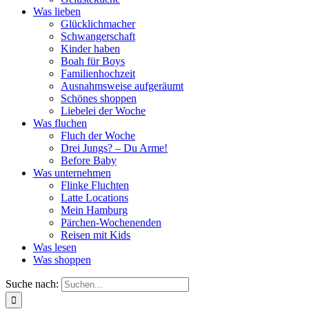
Was lieben
Glücklichmacher
Schwangerschaft
Kinder haben
Boah für Boys
Familienhochzeit
Ausnahmsweise aufgeräumt
Schönes shoppen
Liebelei der Woche
Was fluchen
Fluch der Woche
Drei Jungs? – Du Arme!
Before Baby
Was unternehmen
Flinke Fluchten
Latte Locations
Mein Hamburg
Pärchen-Wochenenden
Reisen mit Kids
Was lesen
Was shoppen
Suche nach: