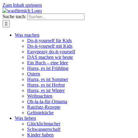
Zum Inhalt springen
Suche nach:
Was machen
Do-it-yourself für Kids
Do-it-yourself mit Kids
Easypeasy do-it-yourself
DAS machen wir heute
Ein Buch – eine Idee
Hurra, es ist Frühling
Ostern
Hurra, es ist Sommer
Hurra, es ist Herbst
Hurra, es ist Winter
Weihnachten
Oh-la-la-für-Omama
Ratzfatz-Rezepte
Gelüsteküche
Was lieben
Glücklichmacher
Schwangerschaft
Kinder haben