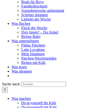
Boah für Boys
Familienhochzeit
Ausnahmsweise aufgeräumt
Schönes shoppen
Liebelei der Woche
Was fluchen
Fluch der Woche
Drei Jungs? – Du Arme!
Before Baby
Was unternehmen
Flinke Fluchten
Latte Locations
Mein Hamburg
Pärchen-Wochenenden
Reisen mit Kids
Was lesen
Was shoppen
Suche nach:
Was machen
Do-it-yourself für Kids
Do-it-yourself mit Kids