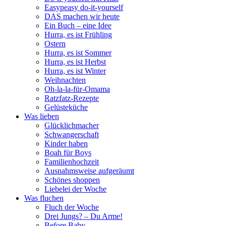
Easypeasy do-it-yourself
DAS machen wir heute
Ein Buch – eine Idee
Hurra, es ist Frühling
Ostern
Hurra, es ist Sommer
Hurra, es ist Herbst
Hurra, es ist Winter
Weihnachten
Oh-la-la-für-Omama
Ratzfatz-Rezepte
Gelüsteküche
Was lieben
Glücklichmacher
Schwangerschaft
Kinder haben
Boah für Boys
Familienhochzeit
Ausnahmsweise aufgeräumt
Schönes shoppen
Liebelei der Woche
Was fluchen
Fluch der Woche
Drei Jungs? – Du Arme!
Before Baby