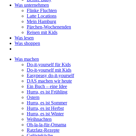
Was unternehmen
Flinke Fluchten
Latte Locations
Mein Hamburg
Pärchen-Wochenenden
Reisen mit Kids
Was lesen
Was shoppen
Was machen
Do-it-yourself für Kids
Do-it-yourself mit Kids
Easypeasy do-it-yourself
DAS machen wir heute
Ein Buch – eine Idee
Hurra, es ist Frühling
Ostern
Hurra, es ist Sommer
Hurra, es ist Herbst
Hurra, es ist Winter
Weihnachten
Oh-la-la-für-Omama
Ratzfatz-Rezepte
Gelüsteküche