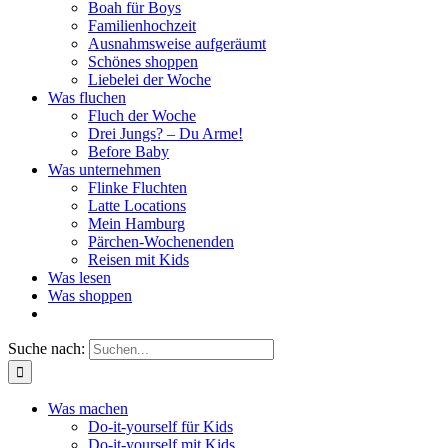
Boah für Boys
Familienhochzeit
Ausnahmsweise aufgeräumt
Schönes shoppen
Liebelei der Woche
Was fluchen
Fluch der Woche
Drei Jungs? – Du Arme!
Before Baby
Was unternehmen
Flinke Fluchten
Latte Locations
Mein Hamburg
Pärchen-Wochenenden
Reisen mit Kids
Was lesen
Was shoppen
Suche nach:
Was machen
Do-it-yourself für Kids
Do-it-yourself mit Kids