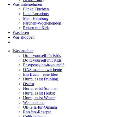
Was unternehmen
Flinke Fluchten
Latte Locations
Mein Hamburg
Pärchen-Wochenenden
Reisen mit Kids
Was lesen
Was shoppen
Was machen
Do-it-yourself für Kids
Do-it-yourself mit Kids
Easypeasy do-it-yourself
DAS machen wir heute
Ein Buch – eine Idee
Hurra, es ist Frühling
Ostern
Hurra, es ist Sommer
Hurra, es ist Herbst
Hurra, es ist Winter
Weihnachten
Oh-la-la-für-Omama
Ratzfatz-Rezepte
Gelüsteküche