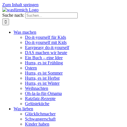
Zum Inhalt springen
Suche nach:
Was machen
Do-it-yourself für Kids
Do-it-yourself mit Kids
Easypeasy do-it-yourself
DAS machen wir heute
Ein Buch – eine Idee
Hurra, es ist Frühling
Ostern
Hurra, es ist Sommer
Hurra, es ist Herbst
Hurra, es ist Winter
Weihnachten
Oh-la-la-für-Omama
Ratzfatz-Rezepte
Gelüsteküche
Was lieben
Glücklichmacher
Schwangerschaft
Kinder haben