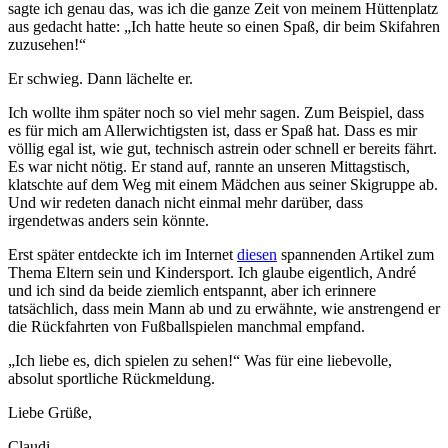
sagte ich genau das, was ich die ganze Zeit von meinem Hüttenplatz
aus gedacht hatte: „Ich hatte heute so einen Spaß, dir beim Skifahren
zuzusehen!“
Er schwieg. Dann lächelte er.
Ich wollte ihm später noch so viel mehr sagen. Zum Beispiel, dass
es für mich am Allerwichtigsten ist, dass er Spaß hat. Dass es mir
völlig egal ist, wie gut, technisch astrein oder schnell er bereits fährt.
Es war nicht nötig. Er stand auf, rannte an unseren Mittagstisch,
klatschte auf dem Weg mit einem Mädchen aus seiner Skigruppe ab.
Und wir redeten danach nicht einmal mehr darüber, dass
irgendetwas anders sein könnte.
Erst später entdeckte ich im Internet
diesen
spannenden Artikel zum
Thema Eltern sein und Kindersport. Ich glaube eigentlich, André
und ich sind da beide ziemlich entspannt, aber ich erinnere
tatsächlich, dass mein Mann ab und zu erwähnte, wie anstrengend er
die Rückfahrten von Fußballspielen manchmal empfand.
„Ich liebe es, dich spielen zu sehen!“ Was für eine liebevolle,
absolut sportliche Rückmeldung.
Liebe Grüße,
Claudi