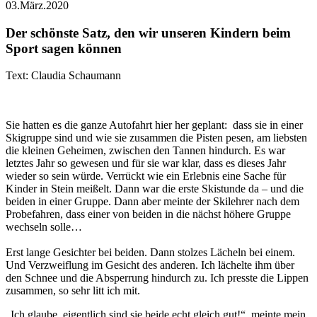
03.März.2020
Der schönste Satz, den wir unseren Kindern beim
Sport sagen können
Text: Claudia Schaumann
Sie hatten es die ganze Autofahrt hier her geplant: dass sie in einer
Skigruppe sind und wie sie zusammen die Pisten pesen, am liebsten
die kleinen Geheimen, zwischen den Tannen hindurch. Es war
letztes Jahr so gewesen und für sie war klar, dass es dieses Jahr
wieder so sein würde. Verrückt wie ein Erlebnis eine Sache für
Kinder in Stein meißelt. Dann war die erste Skistunde da – und die
beiden in einer Gruppe. Dann aber meinte der Skilehrer nach dem
Probefahren, dass einer von beiden in die nächst höhere Gruppe
wechseln solle…
Erst lange Gesichter bei beiden. Dann stolzes Lächeln bei einem.
Und Verzweiflung im Gesicht des anderen. Ich lächelte ihm über
den Schnee und die Absperrung hindurch zu. Ich presste die Lippen
zusammen, so sehr litt ich mit.
„Ich glaube, eigentlich sind sie beide echt gleich gut!“, meinte mein