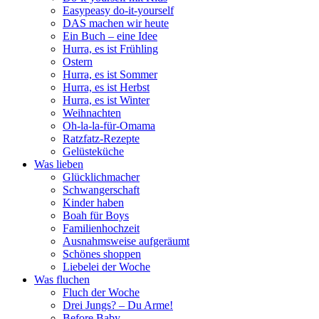
Easypeasy do-it-yourself
DAS machen wir heute
Ein Buch – eine Idee
Hurra, es ist Frühling
Ostern
Hurra, es ist Sommer
Hurra, es ist Herbst
Hurra, es ist Winter
Weihnachten
Oh-la-la-für-Omama
Ratzfatz-Rezepte
Gelüsteküche
Was lieben
Glücklichmacher
Schwangerschaft
Kinder haben
Boah für Boys
Familienhochzeit
Ausnahmsweise aufgeräumt
Schönes shoppen
Liebelei der Woche
Was fluchen
Fluch der Woche
Drei Jungs? – Du Arme!
Before Baby