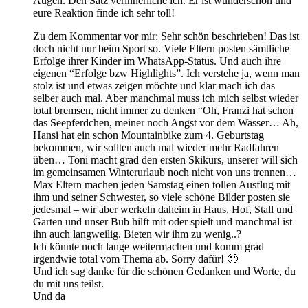
Augen. Den Satz verinnerliche ich. Er ist wunderschön und
eure Reaktion finde ich sehr toll!
Zu dem Kommentar vor mir: Sehr schön beschrieben! Das ist
doch nicht nur beim Sport so. Viele Eltern posten sämtliche
Erfolge ihrer Kinder im WhatsApp-Status. Und auch ihre
eigenen “Erfolge bzw Highlights”. Ich verstehe ja, wenn man
stolz ist und etwas zeigen möchte und klar mach ich das
selber auch mal. Aber manchmal muss ich mich selbst wieder
total bremsen, nicht immer zu denken “Oh, Franzi hat schon
das Seepferdchen, meiner noch Angst vor dem Wasser… Ah,
Hansi hat ein schon Mountainbike zum 4. Geburtstag
bekommen, wir sollten auch mal wieder mehr Radfahren
üben… Toni macht grad den ersten Skikurs, unserer will sich
im gemeinsamen Winterurlaub noch nicht von uns trennen…
Max Eltern machen jeden Samstag einen tollen Ausflug mit
ihm und seiner Schwester, so viele schöne Bilder posten sie
jedesmal – wir aber werkeln daheim in Haus, Hof, Stall und
Garten und unser Bub hilft mit oder spielt und manchmal ist
ihn auch langweilig. Bieten wir ihm zu wenig..?
Ich könnte noch lange weitermachen und komm grad
irgendwie total vom Thema ab. Sorry dafür! 🙂
Und ich sag danke für die schönen Gedanken und Worte, du
du mit uns teilst.
Und da