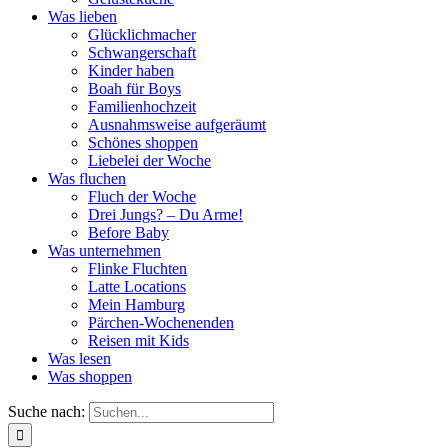
Was lieben
Glücklichmacher
Schwangerschaft
Kinder haben
Boah für Boys
Familienhochzeit
Ausnahmsweise aufgeräumt
Schönes shoppen
Liebelei der Woche
Was fluchen
Fluch der Woche
Drei Jungs? – Du Arme!
Before Baby
Was unternehmen
Flinke Fluchten
Latte Locations
Mein Hamburg
Pärchen-Wochenenden
Reisen mit Kids
Was lesen
Was shoppen
Suche nach: