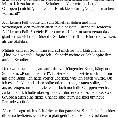
Mann. Ich zuckte mit den Schultern. „Aber wir machen die
Gruppen ja nicht!“, raunte ich. Er nickte sofort: „Nein, das machen
wir nicht!“
Auf keinen Fall wollte ich zum Skilehrer gehen und ihm
vorschlagen, den zweiten auch in die bessere Gruppe zu schicken.
Auf keinen Fall. So viele Eltern um mich herum taten genau das,
glaubten so viel mehr über die Skifahrkünste ihrer Kinder zu wissen,
als die Skilehrer.
Mittags kam ein Sohn grinsend auf mich zu, wir klatschen ein.
„Und, wie war’s?“, fragte ich. „Super!“ meinte er. Ich klopfte ihm
auf die Schulter.
Der zweite kam langsam auf mich zu, hängender Kopf, hängende
Schultern. „Komm mal her!“, flüsterte ich und setzte mich mit ihm
auf eine Bank. Ich hatte vorher überlegt, was ich sagen würde. Ob
ich es aufs Alter schieben sollte oder ihm sogar raten sollte, sich
anzustrengen, um dann vielleicht doch noch die Gruppen wechseln
zu können. Ich hatte überlegt, ob ich ihm erklären sollte, dass zwei
Gruppen auch eine dicke Chance sind, zum Beispiel um neue
Freunde zu finden.
Aber ich sagte nichts. Ich drückte ihn ganz fest. Streichelte ihm über
die verschwitzten, vom Helm platt gedrückten Haare. Und dann