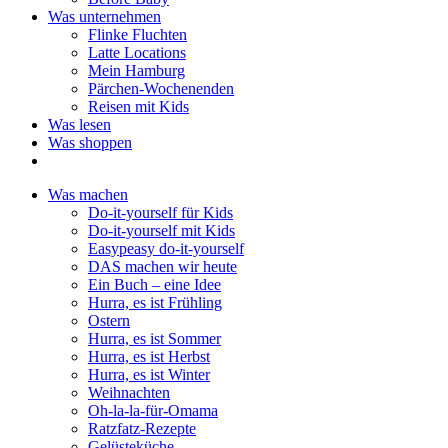
Was unternehmen
Flinke Fluchten
Latte Locations
Mein Hamburg
Pärchen-Wochenenden
Reisen mit Kids
Was lesen
Was shoppen
Was machen
Do-it-yourself für Kids
Do-it-yourself mit Kids
Easypeasy do-it-yourself
DAS machen wir heute
Ein Buch – eine Idee
Hurra, es ist Frühling
Ostern
Hurra, es ist Sommer
Hurra, es ist Herbst
Hurra, es ist Winter
Weihnachten
Oh-la-la-für-Omama
Ratzfatz-Rezepte
Gelüsteküche