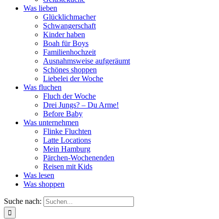
Was lieben
Glücklichmacher
Schwangerschaft
Kinder haben
Boah für Boys
Familienhochzeit
Ausnahmsweise aufgeräumt
Schönes shoppen
Liebelei der Woche
Was fluchen
Fluch der Woche
Drei Jungs? – Du Arme!
Before Baby
Was unternehmen
Flinke Fluchten
Latte Locations
Mein Hamburg
Pärchen-Wochenenden
Reisen mit Kids
Was lesen
Was shoppen
Suche nach: