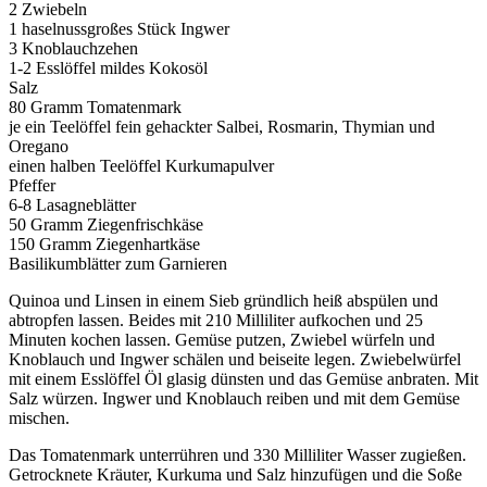
2 Zwiebeln
1 haselnussgroßes Stück Ingwer
3 Knoblauchzehen
1-2 Esslöffel mildes Kokosöl
Salz
80 Gramm Tomatenmark
je ein Teelöffel fein gehackter Salbei, Rosmarin, Thymian und
Oregano
einen halben Teelöffel Kurkumapulver
Pfeffer
6-8 Lasagneblätter
50 Gramm Ziegenfrischkäse
150 Gramm Ziegenhartkäse
Basilikumblätter zum Garnieren
Quinoa und Linsen in einem Sieb gründlich heiß abspülen und
abtropfen lassen. Beides mit 210 Milliliter aufkochen und 25
Minuten kochen lassen. Gemüse putzen, Zwiebel würfeln und
Knoblauch und Ingwer schälen und beiseite legen. Zwiebelwürfel
mit einem Esslöffel Öl glasig dünsten und das Gemüse anbraten. Mit
Salz würzen. Ingwer und Knoblauch reiben und mit dem Gemüse
mischen.
Das Tomatenmark unterrühren und 330 Milliliter Wasser zugießen.
Getrocknete Kräuter, Kurkuma und Salz hinzufügen und die Soße