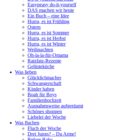
Easypeasy do-it-yourself
DAS machen wir heute
Ein Buch – eine Idee
Hurra, es ist Frühling
Ostern
Hurra, es ist Sommer
Hurra, es ist Herbst
Hurra, es ist Winter
Weihnachten
Oh-la-la-für-Omama
Ratzfatz-Rezepte
Gelüsteküche
Was lieben
Glücklichmacher
Schwangerschaft
Kinder haben
Boah für Boys
Familienhochzeit
Ausnahmsweise aufgeräumt
Schönes shoppen
Liebelei der Woche
Was fluchen
Fluch der Woche
Drei Jungs? – Du Arme!
Before Baby