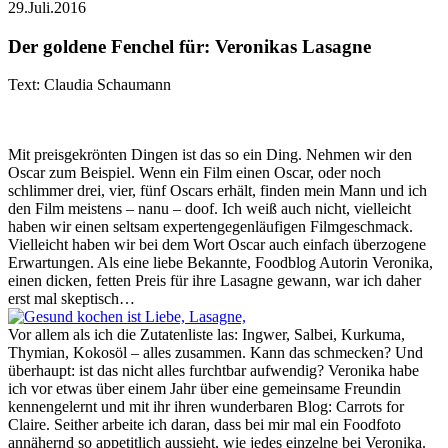
29.Juli.2016
Der goldene Fenchel für: Veronikas Lasagne
Text: Claudia Schaumann
Mit preisgekrönten Dingen ist das so ein Ding. Nehmen wir den
Oscar zum Beispiel. Wenn ein Film einen Oscar, oder noch
schlimmer drei, vier, fünf Oscars erhält, finden mein Mann und ich
den Film meistens – nanu – doof. Ich weiß auch nicht, vielleicht
haben wir einen seltsam expertengegenläufigen Filmgeschmack.
Vielleicht haben wir bei dem Wort Oscar auch einfach überzogene
Erwartungen. Als eine liebe Bekannte, Foodblog Autorin Veronika,
einen dicken, fetten Preis für ihre Lasagne gewann, war ich daher
erst mal skeptisch…
Vor allem als ich die Zutatenliste las: Ingwer, Salbei, Kurkuma,
Thymian, Kokosöl – alles zusammen. Kann das schmecken? Und
überhaupt: ist das nicht alles furchtbar aufwendig? Veronika habe
ich vor etwas über einem Jahr über eine gemeinsame Freundin
kennengelernt und mit ihr ihren wunderbaren Blog: Carrots for
Claire. Seither arbeite ich daran, dass bei mir mal ein Foodfoto
annähernd so appetitlich aussieht, wie jedes einzelne bei Veronika.