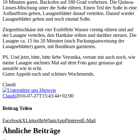
10 Minuten garen. Backofen auf 180 Grad vorheizen. Die Quinoa-
Linsen-Mischung unter die Soße rühren. Einen Teil der Soße in eine
Auflaufform geben, Lasagneblätter darauf verteilen. Darauf wieder
Lasagneblätter geben und noch einmal Soße.
Ziegenfrischkäse mit vier Esslöffeln Wasser cremig rühren und auf
der Lasagne verteilen, den Hartkäse reiben und darüber streuen. Die
Lasagne ca. 15 bis 20 Minuten (nach Packungsanweisung der
Lasagneblätter) garen, mit Basilikum garnieren.
PS. Und jetzt, bitte, bitte liebe Veronika, verrate mir auch noch, wie
meine Lasagne nächstes Mal auf dem Foto ganz genauso gut
aussieht wie in echt.
Guten Appetit euch und schönes Wochenende,
Claudi
Claudi
2016-07-27T15:43:44+02:00
Beitrag Teilen
Facebook
X
LinkedIn
WhatsApp
Pinterest
E-Mail
Ähnliche Beiträge