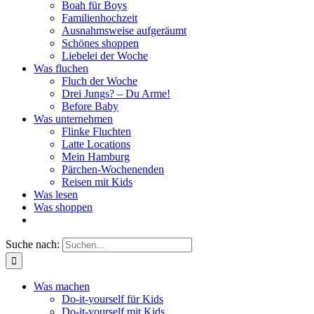
Boah für Boys
Familienhochzeit
Ausnahmsweise aufgeräumt
Schönes shoppen
Liebelei der Woche
Was fluchen
Fluch der Woche
Drei Jungs? – Du Arme!
Before Baby
Was unternehmen
Flinke Fluchten
Latte Locations
Mein Hamburg
Pärchen-Wochenenden
Reisen mit Kids
Was lesen
Was shoppen
Suche nach:
Was machen
Do-it-yourself für Kids
Do-it-yourself mit Kids