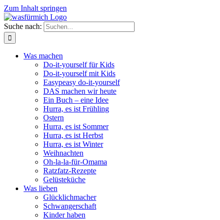
Zum Inhalt springen
Suche nach:
Was machen
Do-it-yourself für Kids
Do-it-yourself mit Kids
Easypeasy do-it-yourself
DAS machen wir heute
Ein Buch – eine Idee
Hurra, es ist Frühling
Ostern
Hurra, es ist Sommer
Hurra, es ist Herbst
Hurra, es ist Winter
Weihnachten
Oh-la-la-für-Omama
Ratzfatz-Rezepte
Gelüsteküche
Was lieben
Glücklichmacher
Schwangerschaft
Kinder haben