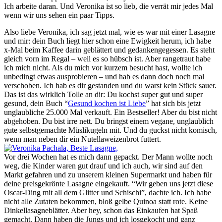
Ich arbeite daran. Und Veronika ist so lieb, die verrät mir jedes Mal
wenn wir uns sehen ein paar Tipps.
Also liebe Veronika, ich sag jetzt mal, wie es war mit einer Lasagne
und mir: dein Buch liegt hier schon eine Ewigkeit herum, ich habe
x-Mal beim Kaffee darin geblättert und gedankengegessen. Es steht
gleich vorn im Regal – weil es so hübsch ist. Aber rangetraut habe
ich mich nicht. Als du mich vor kurzem besucht hast, wollte ich
unbedingt etwas ausprobieren – und hab es dann doch noch mal
verschoben. Ich hab es dir gestanden und du warst kein Stück sauer.
Das ist das wirklich Tolle an dir: Du kochst super gut und super
gesund, dein Buch “
Gesund kochen ist Liebe
” hat sich bis jetzt
unglaubliche 25.000 Mal verkauft. Ein Bestseller! Aber du bist nicht
abgehoben. Du bist irre nett. Du bringst einem vegane, unglaublich
gute selbstgemachte Müslikugeln mit. Und du guckst nicht komisch,
wenn man neben dir ein Nutellaweizenbrot futtert.
Vor drei Wochen hat es mich dann gepackt. Der Mann wollte noch
weg, die Kinder waren gut drauf und ich auch, wir sind auf den
Markt gefahren und zu unserem kleinen Supermarkt und haben für
deine preisgekrönte Lasagne eingekauft. “Wir geben uns jetzt diese
Oscar-Ding mit all dem Glitter und Schischi”, dachte ich. Ich habe
nicht alle Zutaten bekommen, bloß gelbe Quinoa statt rote. Keine
Dinkellasagneblätter. Aber hey, schon das Einkaufen hat Spaß
gemacht. Dann haben die Jungs und ich losgekocht und ganz