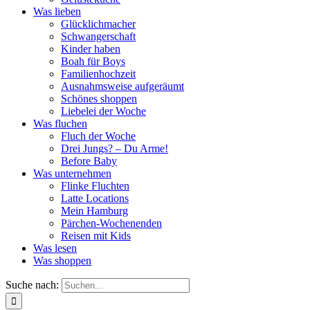
Was lieben
Glücklichmacher
Schwangerschaft
Kinder haben
Boah für Boys
Familienhochzeit
Ausnahmsweise aufgeräumt
Schönes shoppen
Liebelei der Woche
Was fluchen
Fluch der Woche
Drei Jungs? – Du Arme!
Before Baby
Was unternehmen
Flinke Fluchten
Latte Locations
Mein Hamburg
Pärchen-Wochenenden
Reisen mit Kids
Was lesen
Was shoppen
Suche nach: