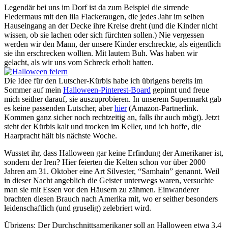
Legendär bei uns im Dorf ist da zum Beispiel die sirrende
Fledermaus mit den lila Flackeraugen, die jedes Jahr im selben
Hauseingang an der Decke ihre Kreise dreht (und die Kinder nicht
wissen, ob sie lachen oder sich fürchten sollen.) Nie vergessen
werden wir den Mann, der unsere Kinder erschreckte, als eigentlich
sie ihn erschrecken wollten. Mit lautem Buh. Was haben wir
gelacht, als wir uns vom Schreck erholt hatten.
Die Idee für den Lutscher-Kürbis habe ich übrigens bereits im
Sommer auf mein
Halloween-Pinterest-Board
gepinnt und freue
mich seither darauf, sie auszuprobieren. In unserem Supermarkt gab
es keine passenden Lutscher, aber
hier
(Amazon-Partnerlink.
Kommen ganz sicher noch rechtzeitig an, falls ihr auch mögt). Jetzt
steht der Kürbis kalt und trocken im Keller, und ich hoffe, die
Haarpracht hält bis nächste Woche.
Wusstet ihr, dass Halloween gar keine Erfindung der Amerikaner ist,
sondern der Iren? Hier feierten die Kelten schon vor über 2000
Jahren am 31. Oktober eine Art Silvester, “Samhain” genannt. Weil
in dieser Nacht angeblich die Geister unterwegs waren, versuchte
man sie mit Essen vor den Häusern zu zähmen. Einwanderer
brachten diesen Brauch nach Amerika mit, wo er seither besonders
leidenschaftlich (und gruselig) zelebriert wird.
Übrigens: Der Durchschnittsamerikaner soll an Halloween etwa 3,4