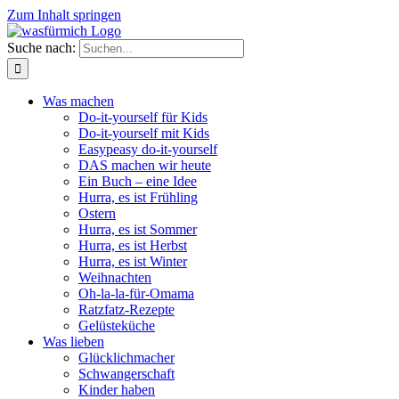
Zum Inhalt springen
Suche nach:
Was machen
Do-it-yourself für Kids
Do-it-yourself mit Kids
Easypeasy do-it-yourself
DAS machen wir heute
Ein Buch – eine Idee
Hurra, es ist Frühling
Ostern
Hurra, es ist Sommer
Hurra, es ist Herbst
Hurra, es ist Winter
Weihnachten
Oh-la-la-für-Omama
Ratzfatz-Rezepte
Gelüsteküche
Was lieben
Glücklichmacher
Schwangerschaft
Kinder haben