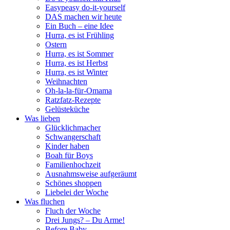
Easypeasy do-it-yourself
DAS machen wir heute
Ein Buch – eine Idee
Hurra, es ist Frühling
Ostern
Hurra, es ist Sommer
Hurra, es ist Herbst
Hurra, es ist Winter
Weihnachten
Oh-la-la-für-Omama
Ratzfatz-Rezepte
Gelüsteküche
Was lieben
Glücklichmacher
Schwangerschaft
Kinder haben
Boah für Boys
Familienhochzeit
Ausnahmsweise aufgeräumt
Schönes shoppen
Liebelei der Woche
Was fluchen
Fluch der Woche
Drei Jungs? – Du Arme!
Before Baby