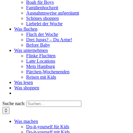
Boah für Boys
Familienhochzeit
Ausnahmsweise aufgeräumt
Schönes shoppen
Liebelei der Woche
Was fluchen
Fluch der Woche
Drei Jungs? – Du Arme!
Before Baby
Was unternehmen
Flinke Fluchten
Latte Locations
Mein Hamburg
Pärchen-Wochenenden
Reisen mit Kids
Was lesen
Was shoppen
Suche nach:
Was machen
Do-it-yourself für Kids
Do-it-yourself mit Kids