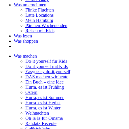
Was unternehmen
Flinke Fluchten
Latte Locations
Mein Hamburg
Pärchen-Wochenenden
Reisen mit Kids
Was lesen
Was shoppen
Was machen
Do-it-yourself für Kids
Do-it-yourself mit Kids
Easypeasy do-it-yourself
DAS machen wir heute
Ein Buch – eine Idee
Hurra, es ist Frühling
Ostern
Hurra, es ist Sommer
Hurra, es ist Herbst
Hurra, es ist Winter
Weihnachten
Oh-la-la-für-Omama
Ratzfatz-Rezepte
Gelüsteküche