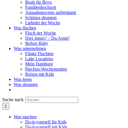
Boah für Boys
Familienhochzeit
Ausnahmsweise aufgeräumt
Schönes shoppen
Liebelei der Woche
Was fluchen
Fluch der Woche
Drei Jungs? – Du Arme!
Before Baby
Was unternehmen
Flinke Fluchten
Latte Locations
Mein Hamburg
Pärchen-Wochenenden
Reisen mit Kids
Was lesen
Was shoppen
Suche nach:
Was machen
Do-it-yourself für Kids
Do-it-yourself mit Kids