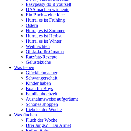
Easypeasy do-it-yourself
DAS machen wir heute
Ein Buch – eine Idee
Hurra, es ist Frühling
Ostern
Hurra, es ist Sommer
Hurra, es ist Herbst
Hurra, es ist Winter
Weihnachten
Oh-la-la-für-Omama
Ratzfatz-Rezepte
Gelüsteküche
Was lieben
Glücklichmacher
Schwangerschaft
Kinder haben
Boah für Boys
Familienhochzeit
Ausnahmsweise aufgeräumt
Schönes shoppen
Liebelei der Woche
Was fluchen
Fluch der Woche
Drei Jungs? – Du Arme!
Before Baby