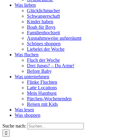
Was lieben
Glücklichmacher
Schwangerschaft
Kinder haben
Boah für Boys
Familienhochzeit
Ausnahmsweise aufgeräumt
Schönes shoppen
Liebelei der Woche
Was fluchen
Fluch der Woche
Drei Jungs? – Du Arme!
Before Baby
Was unternehmen
Flinke Fluchten
Latte Locations
Mein Hamburg
Pärchen-Wochenenden
Reisen mit Kids
Was lesen
Was shoppen
Suche nach: