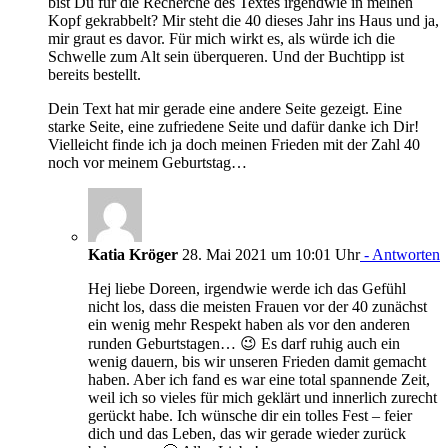
bist Du für die Recherche des Textes irgendwie in meinen
Kopf gekrabbelt? Mir steht die 40 dieses Jahr ins Haus und ja,
mir graut es davor. Für mich wirkt es, als würde ich die
Schwelle zum Alt sein überqueren. Und der Buchtipp ist
bereits bestellt.
Dein Text hat mir gerade eine andere Seite gezeigt. Eine
starke Seite, eine zufriedene Seite und dafür danke ich Dir!
Vielleicht finde ich ja doch meinen Frieden mit der Zahl 40
noch vor meinem Geburtstag…
Katia Kröger
28. Mai 2021 um 10:01 Uhr
- Antworten
Hej liebe Doreen, irgendwie werde ich das Gefühl
nicht los, dass die meisten Frauen vor der 40 zunächst
ein wenig mehr Respekt haben als vor den anderen
runden Geburtstagen… 😉 Es darf ruhig auch ein
wenig dauern, bis wir unseren Frieden damit gemacht
haben. Aber ich fand es war eine total spannende Zeit,
weil ich so vieles für mich geklärt und innerlich zurecht
gerückt habe. Ich wünsche dir ein tolles Fest – feier
dich und das Leben, das wir gerade wieder zurück