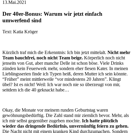
13.Mai.2021
Der 40er-Bonus: Warum wir jetzt einfach
umwerfend sind
Text: Katia Kröger
Kürzlich traf mich die Erkenntnis: Ich bin jetzt mittelalt.
Nicht mehr
Team bauchfrei, noch nicht Team beige.
Körperlich noch nicht
jenseits von Gut, aber manche Delle ist schon böse. Viele Drinks
zünden kein Feuerwerk mehr, sondern eher fiesen Kater. In meinen
Lieblingsserien finde ich Typen heiß, deren Mutter ich sein könnte.
“Früher” meint mittlerweile “vor mindestens 20 Jahren”. Klingt
übel? Ist es nicht! Weil: Ich war noch nie so überzeugt von mir,
seitdem ich die 40 geknackt habe…
Okay, die Monate vor meinem runden Geburtstag waren
gewöhnungsbedürftig. Die Zahl stand mir ziemlich bevor. Mehr, als
ich mir selbst gegenüber zugeben mochte.
Ich hatte plötzlich
wieder das dringende Bedürfnis, unvernünftig feiern zu gehen.
Die Nacht nicht mit einem kranken Kind durchzumachen. Sondern