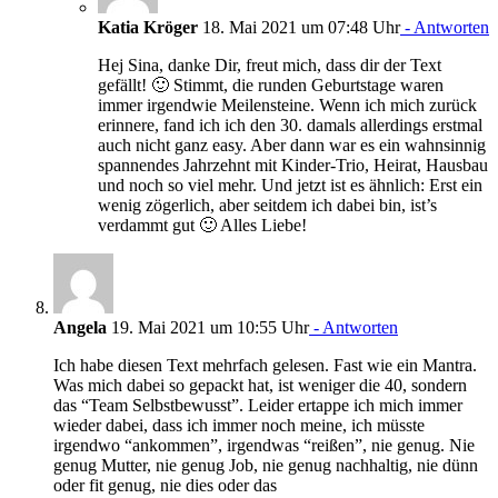
Katia Kröger
18. Mai 2021 um 07:48 Uhr
- Antworten
Hej Sina, danke Dir, freut mich, dass dir der Text
gefällt! 🙂 Stimmt, die runden Geburtstage waren
immer irgendwie Meilensteine. Wenn ich mich zurück
erinnere, fand ich ich den 30. damals allerdings erstmal
auch nicht ganz easy. Aber dann war es ein wahnsinnig
spannendes Jahrzehnt mit Kinder-Trio, Heirat, Hausbau
und noch so viel mehr. Und jetzt ist es ähnlich: Erst ein
wenig zögerlich, aber seitdem ich dabei bin, ist’s
verdammt gut 🙂 Alles Liebe!
Angela
19. Mai 2021 um 10:55 Uhr
- Antworten
Ich habe diesen Text mehrfach gelesen. Fast wie ein Mantra.
Was mich dabei so gepackt hat, ist weniger die 40, sondern
das “Team Selbstbewusst”. Leider ertappe ich mich immer
wieder dabei, dass ich immer noch meine, ich müsste
irgendwo “ankommen”, irgendwas “reißen”, nie genug. Nie
genug Mutter, nie genug Job, nie genug nachhaltig, nie dünn
oder fit genug, nie dies oder das