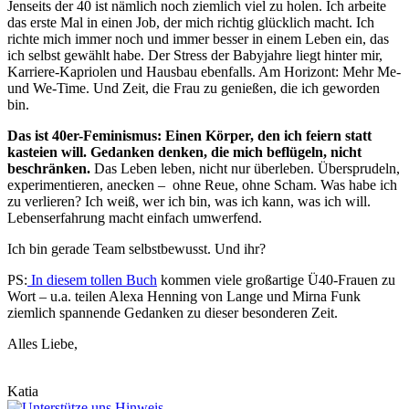
Jenseits der 40 ist nämlich noch ziemlich viel zu holen. Ich arbeite
das erste Mal in einen Job, der mich richtig glücklich macht. Ich
richte mich immer noch und immer besser in einem Leben ein, das
ich selbst gewählt habe. Der Stress der Babyjahre liegt hinter mir,
Karriere-Kapriolen und Hausbau ebenfalls. Am Horizont: Mehr Me-
und We-Time. Und Zeit, die Frau zu genießen, die ich geworden
bin.
Das ist 40er-Feminismus: Einen Körper, den ich feiern statt
kasteien will. Gedanken denken, die mich beflügeln, nicht
beschränken.
Das Leben leben, nicht nur überleben. Übersprudeln,
experimentieren, anecken – ohne Reue, ohne Scham. Was habe ich
zu verlieren? Ich weiß, wer ich bin, was ich kann, was ich will.
Lebenserfahrung macht einfach umwerfend.
Ich bin gerade Team selbstbewusst. Und ihr?
PS:
In diesem tollen Buch
kommen viele großartige Ü40-Frauen zu
Wort – u.a. teilen Alexa Henning von Lange und Mirna Funk
ziemlich spannende Gedanken zu dieser besonderen Zeit.
Alles Liebe,
Katia