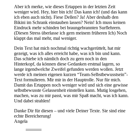
Aber ich merke, wie dieses Ertappen in der letzten Zeit
weniger wird. Hey, hier bin ich! Das kann ich! (und das kann
ich eben auch nicht). Fiese Dellen? Ja! Aber deshalb den
Bikini im Schrank einstauben lassen? Nein! Ich muss keinen
Eindruck mehr schinden bei braungebrannten Surflehrern.
(Diesen Stress überlasse ich gern meinem früheren Ich) Noch
klappt das mal mehr, mal weniger.
Dein Text hat mich nochmal richtig wachgerüttelt, hat mir
gezeigt, was ich alles erreicht habe, was ich bin und kann.
Das schiebe ich nämlich doch zu gern noch in den
Hinterkopf, da können diese Gedanken erstmal lagern, so
lange irgendwelche Zweifel gefunden werden wollen. Jetzt
werde ich meinen eigenen kurzen “Team-Selbstbewusstsein”-
Text formulieren. Mir mir in der Hauptrolle. Nur für mich.
Damit das Ertappen noch weniger wird und sich eine gewisse
selbstbewusste Gelassenheit einstellen kann. Mutig losgehen,
machen, was zu mir passt, was mir Spaß macht, was ich kann.
Und dabei strahlen!
Danke Dir für diesen – und viele Deiner Texte. Sie sind eine
echte Bereicherung!
Angela