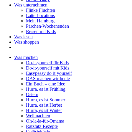
Was unternehmen
Flinke Fluchten
Latte Locations
Mein Hamburg
Pärchen-Wochenenden
Reisen mit Kids
Was lesen
Was shoppen
Was machen
Do-it-yourself für Kids
Do-it-yourself mit Kids
Easypeasy do-it-yourself
DAS machen wir heute
Ein Buch – eine Idee
Hurra, es ist Frühling
Ostern
Hurra, es ist Sommer
Hurra, es ist Herbst
Hurra, es ist Winter
Weihnachten
Oh-la-la-für-Omama
Ratzfatz-Rezepte
Gelüsteküche