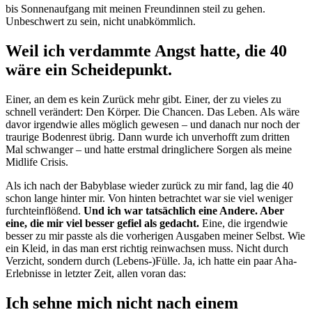
bis Sonnenaufgang mit meinen Freundinnen steil zu gehen.
Unbeschwert zu sein, nicht unabkömmlich.
Weil ich verdammte Angst hatte, die 40
wäre ein Scheidepunkt.
Einer, an dem es kein Zurück mehr gibt. Einer, der zu vieles zu
schnell verändert: Den Körper. Die Chancen. Das Leben. Als wäre
davor irgendwie alles möglich gewesen – und danach nur noch der
traurige Bodenrest übrig. Dann wurde ich unverhofft zum dritten
Mal schwanger – und hatte erstmal dringlichere Sorgen als meine
Midlife Crisis.
Als ich nach der Babyblase wieder zurück zu mir fand, lag die 40
schon lange hinter mir. Von hinten betrachtet war sie viel weniger
furchteinflößend.
Und ich war tatsächlich eine Andere. Aber
eine, die mir viel besser gefiel als gedacht.
Eine, die irgendwie
besser zu mir passte als die vorherigen Ausgaben meiner Selbst. Wie
ein Kleid, in das man erst richtig reinwachsen muss. Nicht durch
Verzicht, sondern durch (Lebens-)Fülle. Ja, ich hatte ein paar Aha-
Erlebnisse in letzter Zeit, allen voran das:
Ich sehne mich nicht nach einem