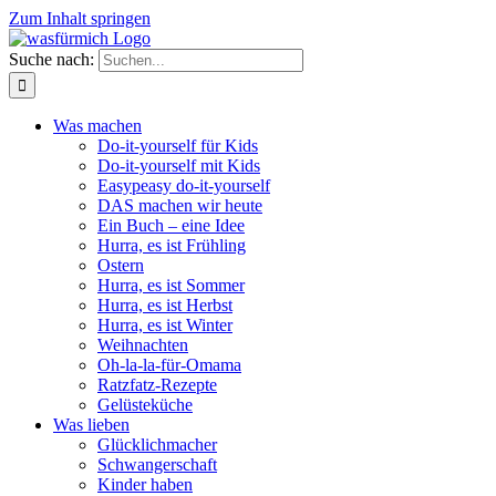
Zum Inhalt springen
Suche nach:
Was machen
Do-it-yourself für Kids
Do-it-yourself mit Kids
Easypeasy do-it-yourself
DAS machen wir heute
Ein Buch – eine Idee
Hurra, es ist Frühling
Ostern
Hurra, es ist Sommer
Hurra, es ist Herbst
Hurra, es ist Winter
Weihnachten
Oh-la-la-für-Omama
Ratzfatz-Rezepte
Gelüsteküche
Was lieben
Glücklichmacher
Schwangerschaft
Kinder haben