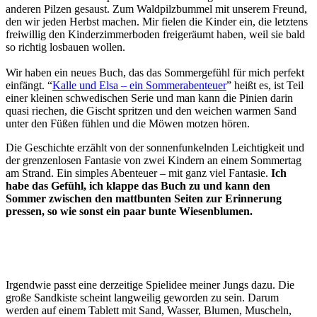
anderen Pilzen gesaust. Zum Waldpilzbummel mit unserem Freund,
den wir jeden Herbst machen. Mir fielen die Kinder ein, die letztens
freiwillig den Kinderzimmerboden freigeräumt haben, weil sie bald
so richtig losbauen wollen.
Wir haben ein neues Buch, das das Sommergefühl für mich perfekt
einfängt. “
Kalle und Elsa – ein Sommerabenteuer
” heißt es, ist Teil
einer kleinen schwedischen Serie und man kann die Pinien darin
quasi riechen, die Gischt spritzen und den weichen warmen Sand
unter den Füßen fühlen und die Möwen motzen hören.
Die Geschichte erzählt von der sonnenfunkelnden Leichtigkeit und
der grenzenlosen Fantasie von zwei Kindern an einem Sommertag
am Strand. Ein simples Abenteuer – mit ganz viel Fantasie.
Ich
habe das Gefühl, ich klappe das Buch zu und kann den
Sommer zwischen den mattbunten Seiten zur Erinnerung
pressen, so wie sonst ein paar bunte Wiesenblumen.
Irgendwie passt eine derzeitige Spielidee meiner Jungs dazu. Die
große Sandkiste scheint langweilig geworden zu sein. Darum
werden auf einem Tablett mit Sand, Wasser, Blumen, Muscheln,