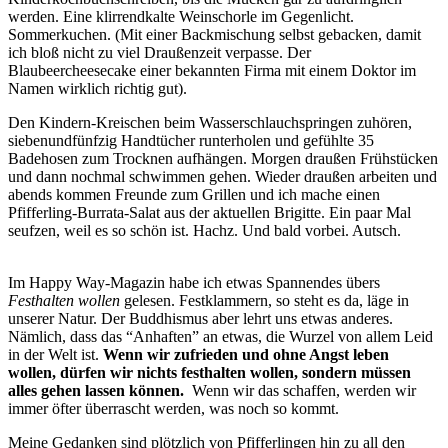
werden. Eine klirrendkalte Weinschorle im Gegenlicht.
Sommerkuchen. (Mit einer Backmischung selbst gebacken, damit
ich bloß nicht zu viel Draußenzeit verpasse. Der
Blaubeercheesecake einer bekannten Firma mit einem Doktor im
Namen wirklich richtig gut).
Den Kindern-Kreischen beim Wasserschlauchspringen zuhören,
siebenundfünfzig Handtücher runterholen und gefühlte 35
Badehosen zum Trocknen aufhängen. Morgen draußen Frühstücken
und dann nochmal schwimmen gehen. Wieder draußen arbeiten und
abends kommen Freunde zum Grillen und ich mache einen
Pfifferling-Burrata-Salat aus der aktuellen Brigitte. Ein paar Mal
seufzen, weil es so schön ist. Hachz. Und bald vorbei. Autsch.
Im Happy Way-Magazin habe ich etwas Spannendes übers
Festhalten wollen
gelesen. Festklammern, so steht es da, läge in
unserer Natur. Der Buddhismus aber lehrt uns etwas anderes.
Nämlich, dass das “Anhaften” an etwas, die Wurzel von allem Leid
in der Welt ist.
Wenn wir zufrieden und ohne Angst leben
wollen, dürfen wir nichts festhalten wollen, sondern müssen
alles gehen lassen können.
Wenn wir das schaffen, werden wir
immer öfter überrascht werden, was noch so kommt.
Meine Gedanken sind plötzlich von Pfifferlingen hin zu all den