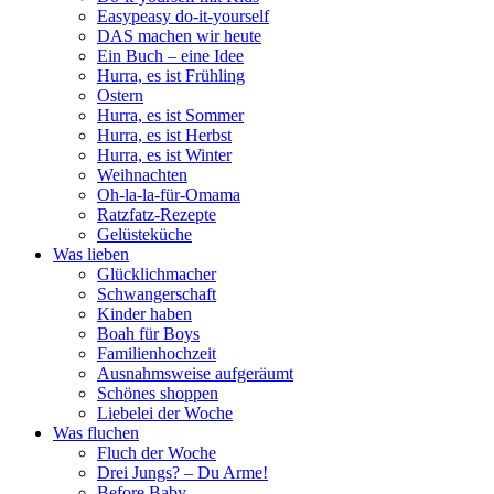
Easypeasy do-it-yourself
DAS machen wir heute
Ein Buch – eine Idee
Hurra, es ist Frühling
Ostern
Hurra, es ist Sommer
Hurra, es ist Herbst
Hurra, es ist Winter
Weihnachten
Oh-la-la-für-Omama
Ratzfatz-Rezepte
Gelüsteküche
Was lieben
Glücklichmacher
Schwangerschaft
Kinder haben
Boah für Boys
Familienhochzeit
Ausnahmsweise aufgeräumt
Schönes shoppen
Liebelei der Woche
Was fluchen
Fluch der Woche
Drei Jungs? – Du Arme!
Before Baby