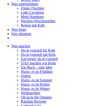
Was unternehmen
Flinke Fluchten
Latte Locations
Mein Hamburg
Pärchen-Wochenenden
Reisen mit Kids
Was lesen
Was shoppen
Was machen
Do-it-yourself für Kids
Do-it-yourself mit Kids
Easypeasy do-it-yourself
DAS machen wir heute
Ein Buch – eine Idee
Hurra, es ist Frühling
Ostern
Hurra, es ist Sommer
Hurra, es ist Herbst
Hurra, es ist Winter
Weihnachten
Oh-la-la-für-Omama
Ratzfatz-Rezepte
Gelüsteküche