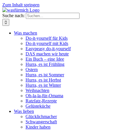
Zum Inhalt springen
Suche nach:
Was machen
Do-it-yourself für Kids
Do-it-yourself mit Kids
Easypeasy do-it-yourself
DAS machen wir heute
Ein Buch – eine Idee
Hurra, es ist Frühling
Ostern
Hurra, es ist Sommer
Hurra, es ist Herbst
Hurra, es ist Winter
Weihnachten
Oh-la-la-für-Omama
Ratzfatz-Rezepte
Gelüsteküche
Was lieben
Glücklichmacher
Schwangerschaft
Kinder haben