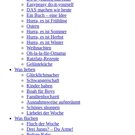
Easypeasy do-it-yourself
DAS machen wir heute
Ein Buch – eine Idee
Hurra, es ist Frühling
Ostern
Hurra, es ist Sommer
Hurra, es ist Herbst
Hurra, es ist Winter
Weihnachten
Oh-la-la-für-Omama
Ratzfatz-Rezepte
Gelüsteküche
Was lieben
Glücklichmacher
Schwangerschaft
Kinder haben
Boah für Boys
Familienhochzeit
Ausnahmsweise aufgeräumt
Schönes shoppen
Liebelei der Woche
Was fluchen
Fluch der Woche
Drei Jungs? – Du Arme!
Before Baby