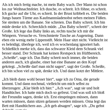
Als ich mich fertig mache, ist mein Baby wach. Der Mann ist schon
los zur Weihnachtsfeier. Ich dusche, es schreit. Ich föhne, es schreit.
Ich gucke auf die Uhr, es schreit. In der Brust kribbelt es. Die beiden
Jungs bauen Türme aus Kaufmannsladenobst neben meinen Füßen.
Sie streiten um die Banane. Sie schreien. Das Baby schreit. Ich bin
müde denke ich. Schrecklich müde. „Das Baby schreit!“, schreit der
Große. Ich lege das Baby links an, rechts tusche ich mir die
Wimpern. Versuche es. Verschmierte Tusche an Augenring. Dann
eben ein wenig mehr Lippenstift. Mein Haar sitzt nicht. Vielleicht ist
es beleidigt, überlege ich, weil ich es wochenlang ignoriert hab.
Schließlich merke ich, dass das schwarze Kleid dem Schrank viel
besser stand. Der Schrank hat keinen Restspeck im Hüftbereich.
„Scheiße“, sage ich. Das Baby schreit noch immer, die beiden
anderen auch, ich glaube, einer hat eine Banane an den Kopf
gekriegt. „Scheiße darf man nicht sagen“, sagt der Große. Scheiße,
ich bin schon viel zu spät, denke ich. Und dann kotzt der Mittlere.
„Ich bleib dann wohl besser hier“, sage ich zu Oma, die gerade
kommt. Und dann nochmal, vielleicht um mich selbst zu
überzeugen: „Klar bleib ich hier.“ „Ach was“, sagt sie und holt
Handtücher. Ich hatte mich doch so gefreut. Und was soll ich bloß
der Freundin sagen, denke ich. Erst einspringen müssen, dann
warten müssen, dann sitzen gelassen werden müssen. Oma legt das
Bett mit Handtüchern aus. „Ich geh absagen“, sage ich. „Du gehst