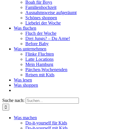
Boah für Boys
Familienhochzeit
Ausnahmsweise aufgeräumt
Schönes shoppen
Liebelei der Woche
Was fluchen
Fluch der Woche
Drei Jungs? – Du Arme!
Before Baby
Was unternehmen
Flinke Fluchten
Latte Locations
Mein Hamburg
Pärchen-Wochenenden
Reisen mit Kids
Was lesen
Was shoppen
Suche nach:
Was machen
Do-it-yourself für Kids
Do-it-yourself mit Kids