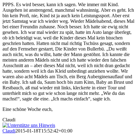
PPPS. Es wird besser, kann ich sagen. Wie immer mit Kind.
Ausgehen ist anstrengend, manchmal wahnsinnig. Aber es geht. Ich
bin kein Profi, nie, Kind ist ja auch kein Leistungssport. Aber erst
jetzt Samstag war ich wieder weg. Wieder Mädelsabend, dieses Mal
bei einer Freundin zuhause. Noch besser. Ich hatte sie ewig nicht
gesehen. Ich war mal wieder zu spät, hatte im Auto lange überlegt,
ob ich beleidigt war, weil die Kinder dieses Mal kein bisschen
geschrien hatten. Hatten nicht mal richtig Tschüss gesagt, sondern
auf den Fernseher gestarrt, Die Kinder von Bullerbü. „Du weißt
auch nicht, was du willst, hatte der Mann gestöhnt. Ich kannte die
meisten anderen Mädels nicht und ich hatte wieder den falschen
Ausschnitt an – aber dieses Mal nicht, weil ich nicht dran gedacht
hatte, sondern weil ich das Kleid unbedingt anziehen wollte. Wir
waren also acht Mädels am Tisch, ein Berg Auberginenauflauf und
ein Baby. Ich saß da, Saum hoch bis zum Kinn, Baby an Brust und
Restbauch, aß mal wieder mit links, kleckerte in einer Tour und
unterhielt mich so gut wie schon lange nicht mehr. „Wie du das
machst!“, sagte die eine. „Ich machs einfach“, sagte ich.
Eine schöne Woche euch,
Claudi
Claudi
2015-01-18T15:52:42+01:00