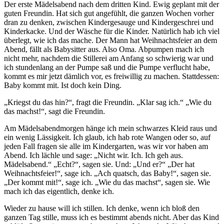
Der erste Mädelsabend nach dem dritten Kind. Ewig geplant mit der
guten Freundin. Hat sich gut angefühlt, die ganzen Wochen vorher
dran zu denken, zwischen Kindergesauge und Kindergeschrei und
Kinderkacke. Und der Wäsche für die Kinder. Natürlich hab ich viel
überlegt, wie ich das mache. Der Mann hat Weihnachtsfeier an dem
Abend, fällt als Babysitter aus. Also Oma. Abpumpen mach ich
nicht mehr, nachdem die Stillerei am Anfang so schwierig war und
ich stundenlang an der Pumpe saß und die Pumpe verflucht habe,
kommt es mir jetzt dämlich vor, es freiwillig zu machen. Stattdessen:
Baby kommt mit. Ist doch kein Ding.
„Kriegst du das hin?“, fragt die Freundin. „Klar sag ich.“ „Wie du
das machst!“, sagt die Freundin.
Am Mädelsabendmorgen hänge ich mein schwarzes Kleid raus und
ein wenig Lässigkeit. Ich glaub, ich hab rote Wangen oder so, auf
jeden Fall fragen sie alle im Kindergarten, was wir vor haben am
Abend. Ich lächle und sage: „Nicht wir. Ich. Ich geh aus.
Mädelsabend.“ „Echt?“, sagen sie. Und: „Und er?“ „Der hat
Weihnachtsfeier!“, sage ich. „Ach quatsch, das Baby!“, sagen sie.
„Der kommt mit!“, sage ich. „Wie du das machst“, sagen sie. Wie
mach ich das eigentlich, denke ich.
Wieder zu hause will ich stillen. Ich denke, wenn ich bloß den
ganzen Tag stille, muss ich es bestimmt abends nicht. Aber das Kind