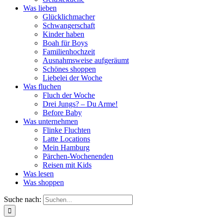
Was lieben
Glücklichmacher
Schwangerschaft
Kinder haben
Boah für Boys
Familienhochzeit
Ausnahmsweise aufgeräumt
Schönes shoppen
Liebelei der Woche
Was fluchen
Fluch der Woche
Drei Jungs? – Du Arme!
Before Baby
Was unternehmen
Flinke Fluchten
Latte Locations
Mein Hamburg
Pärchen-Wochenenden
Reisen mit Kids
Was lesen
Was shoppen
Suche nach: