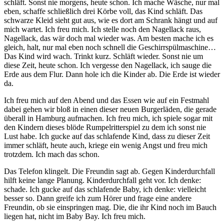
schläft. Sonst nie morgens, heute schon. Ich mache Wäsche, nur mal
eben, schaffe schließlich drei Körbe voll, das Kind schläft. Das
schwarze Kleid sieht gut aus, wie es dort am Schrank hängt und auf
mich wartet. Ich freu mich. Ich stelle noch den Nagellack raus,
Nagellack, das wär doch mal wieder was. Am besten mache ich es
gleich, halt, nur mal eben noch schnell die Geschirrspülmaschine…
Das Kind wird wach. Trinkt kurz. Schläft wieder. Sonst nie um
diese Zeit, heute schon. Ich vergesse den Nagellack, ich sauge die
Erde aus dem Flur. Dann hole ich die Kinder ab. Die Erde ist wieder
da.
Ich freu mich auf den Abend und das Essen wie auf ein Festmahl
dabei gehen wir bloß in einen dieser neuen Burgerläden, die gerade
überall in Hamburg aufmachen. Ich freu mich, ich spiele sogar mit
den Kindern dieses blöde Rumpelritterspiel zu dem ich sonst nie
Lust habe. Ich gucke auf das schlafende Kind, dass zu dieser Zeit
immer schläft, heute auch, kriege ein wenig Angst und freu mich
trotzdem. Ich mach das schon.
Das Telefon klingelt. Die Freundin sagt ab. Gegen Kinderdurchfall
hilft keine lange Planung. Kinderdurchfall geht vor. Ich denke:
schade. Ich gucke auf das schlafende Baby, ich denke: vielleicht
besser so. Dann greife ich zum Hörer und frage eine andere
Freundin, ob sie einspringen mag. Die, die ihr Kind noch im Bauch
liegen hat, nicht im Baby Bay. Ich freu mich.