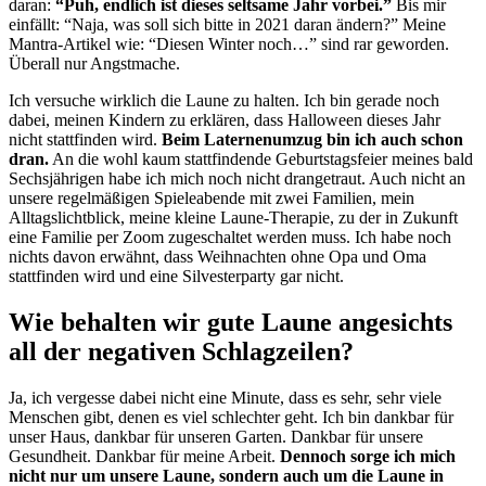
daran:
“Puh, endlich ist dieses seltsame Jahr vorbei.”
Bis mir
einfällt: “Naja, was soll sich bitte in 2021 daran ändern?” Meine
Mantra-Artikel wie: “Diesen Winter noch…” sind rar geworden.
Überall nur Angstmache.
Ich versuche wirklich die Laune zu halten. Ich bin gerade noch
dabei, meinen Kindern zu erklären, dass Halloween dieses Jahr
nicht stattfinden wird.
Beim Laternenumzug bin ich auch schon
dran.
An die wohl kaum stattfindende Geburtstagsfeier meines bald
Sechsjährigen habe ich mich noch nicht drangetraut. Auch nicht an
unsere regelmäßigen Spieleabende mit zwei Familien, mein
Alltagslichtblick, meine kleine Laune-Therapie, zu der in Zukunft
eine Familie per Zoom zugeschaltet werden muss. Ich habe noch
nichts davon erwähnt, dass Weihnachten ohne Opa und Oma
stattfinden wird und eine Silvesterparty gar nicht.
Wie behalten wir gute Laune angesichts
all der negativen Schlagzeilen?
Ja, ich vergesse dabei nicht eine Minute, dass es sehr, sehr viele
Menschen gibt, denen es viel schlechter geht. Ich bin dankbar für
unser Haus, dankbar für unseren Garten. Dankbar für unsere
Gesundheit. Dankbar für meine Arbeit.
Dennoch sorge ich mich
nicht nur um unsere Laune, sondern auch um die Laune in