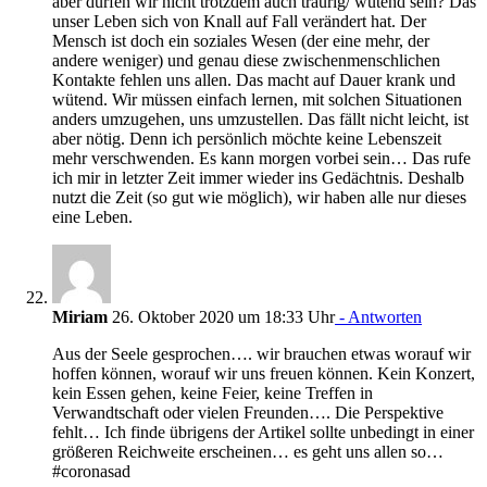
aber dürfen wir nicht trotzdem auch traurig/ wütend sein? Das
unser Leben sich von Knall auf Fall verändert hat. Der
Mensch ist doch ein soziales Wesen (der eine mehr, der
andere weniger) und genau diese zwischenmenschlichen
Kontakte fehlen uns allen. Das macht auf Dauer krank und
wütend. Wir müssen einfach lernen, mit solchen Situationen
anders umzugehen, uns umzustellen. Das fällt nicht leicht, ist
aber nötig. Denn ich persönlich möchte keine Lebenszeit
mehr verschwenden. Es kann morgen vorbei sein… Das rufe
ich mir in letzter Zeit immer wieder ins Gedächtnis. Deshalb
nutzt die Zeit (so gut wie möglich), wir haben alle nur dieses
eine Leben.
Miriam
26. Oktober 2020 um 18:33 Uhr
- Antworten
Aus der Seele gesprochen…. wir brauchen etwas worauf wir
hoffen können, worauf wir uns freuen können. Kein Konzert,
kein Essen gehen, keine Feier, keine Treffen in
Verwandtschaft oder vielen Freunden…. Die Perspektive
fehlt… Ich finde übrigens der Artikel sollte unbedingt in einer
größeren Reichweite erscheinen… es geht uns allen so…
#coronasad