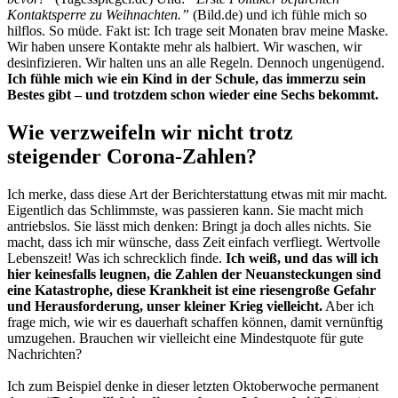
Kontaktsperre zu Weihnachten.”
(Bild.de) und ich fühle mich so
hilflos. So müde. Fakt ist: Ich trage seit Monaten brav meine Maske.
Wir haben unsere Kontakte mehr als halbiert. Wir waschen, wir
desinfizieren. Wir halten uns an alle Regeln. Dennoch ungenügend.
Ich fühle mich wie ein Kind in der Schule, das immerzu sein
Bestes gibt – und trotzdem schon wieder eine Sechs bekommt.
Wie verzweifeln wir nicht trotz
steigender Corona-Zahlen?
Ich merke, dass diese Art der Berichterstattung etwas mit mir macht.
Eigentlich das Schlimmste, was passieren kann. Sie macht mich
antriebslos. Sie lässt mich denken: Bringt ja doch alles nichts. Sie
macht, dass ich mir wünsche, dass Zeit einfach verfliegt. Wertvolle
Lebenszeit! Was ich schrecklich finde.
Ich weiß, und das will ich
hier keinesfalls leugnen, die Zahlen der Neuansteckungen sind
eine Katastrophe, diese Krankheit ist eine riesengroße Gefahr
und Herausforderung, unser kleiner Krieg vielleicht.
Aber ich
frage mich, wie wir es dauerhaft schaffen können, damit vernünftig
umzugehen. Brauchen wir vielleicht eine Mindestquote für gute
Nachrichten?
Ich zum Beispiel denke in dieser letzten Oktoberwoche permanent