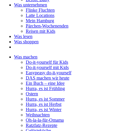
Was unternehmen
Flinke Fluchten
Latte Locations
Mein Hamburg
Pärchen-Wochenenden
Reisen mit Kids
Was lesen
Was shoppen
Was machen
Do-it-yourself für Kids
Do-it-yourself mit Kids
Easypeasy do-it-yourself
DAS machen wir heute
Ein Buch – eine Idee
Hurra, es ist Frühling
Ostern
Hurra, es ist Sommer
Hurra, es ist Herbst
Hurra, es ist Winter
Weihnachten
Oh-la-la-für-Omama
Ratzfatz-Rezepte
Gelüsteküche