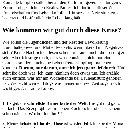
Kontakte knüpfen sollen bei all den Einführungsveranstaltungen via
Zoom und gestrichenen Ersties-Parties. Ich durfte in dieser Zeit
Freundschaften fürs Leben knüpfen. Ein soziales Netz stricken, das
bis jetzt und hoffentlich ein Leben lang hält.
Wie kommen wir gut durch diese Krise?
Wie sollen die Jugendlichen und der Rest der Bevölkerung
Durchhaltepower und Mut entwickeln, wenn überall nur Negatives
steht? Keine Nachrichten lesen scheint mir auch nicht die Lösung zu
sein. Aber ich sorge mich, dass wir demnächst nicht nur eine
Corona- sondern auch eine Lebensfreude-Impfung brauchen
könnten.
Darum, nur darum, atme ich jetzt ganz tief durch.
Und
schreibe doch was. Ich kann nämlich doch etwas tun. Ich erzähle
euch einfach, was mir am Wochenende bei Launeabsturz geholfen
hat. Vielleicht werden Blogs wie meiner in dieser Zeit sogar noch
wichtiger. Als Laune-Lobby.
1. Es gab die
schnellste Birnentarte der Welt.
Irre gut und ganz
einfach. Das Rezept gibt es im neuen Kochbuch und das erscheint
schon nächste Woche. Juchhu!!!!
2. Meine
liebste Schlodder-Hose
ist wieder da! Ich habe die Mona-