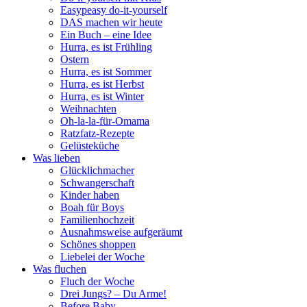
Easypeasy do-it-yourself
DAS machen wir heute
Ein Buch – eine Idee
Hurra, es ist Frühling
Ostern
Hurra, es ist Sommer
Hurra, es ist Herbst
Hurra, es ist Winter
Weihnachten
Oh-la-la-für-Omama
Ratzfatz-Rezepte
Gelüsteküche
Was lieben
Glücklichmacher
Schwangerschaft
Kinder haben
Boah für Boys
Familienhochzeit
Ausnahmsweise aufgeräumt
Schönes shoppen
Liebelei der Woche
Was fluchen
Fluch der Woche
Drei Jungs? – Du Arme!
Before Baby