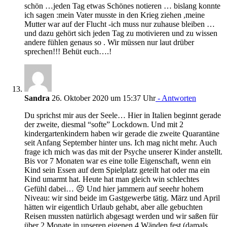
schön …jeden Tag etwas Schönes notieren … bislang konnte
ich sagen :mein Vater musste in den Krieg ziehen ,meine
Mutter war auf der Flucht -ich muss nur zuhause bleiben …
und dazu gehört sich jeden Tag zu motivieren und zu wissen
andere fühlen genaus so . Wir müssen nur laut drüber
sprechen!!! Behüt euch….!
Sandra
26. Oktober 2020 um 15:37 Uhr
- Antworten
Du sprichst mir aus der Seele… Hier in Italien beginnt gerade
der zweite, diesmal “softe” Lockdown. Und mit 2
kindergartenkindern haben wir gerade die zweite Quarantäne
seit Anfang September hinter uns. Ich mag nicht mehr. Auch
frage ich mich was das mit der Psyche unserer Kinder anstellt.
Bis vor 7 Monaten war es eine tolle Eigenschaft, wenn ein
Kind sein Essen auf dem Spielplatz geteilt hat oder ma ein
Kind umarmt hat. Heute hat man gleich win schlechtes
Gefühl dabei… 😣 Und hier jammern auf seeehr hohem
Niveau: wir sind beide im Gastgewerbe tätig. März und April
hätten wir eigentlich Urlaub gehabt, aber alle gebuchten
Reisen mussten natürlich abgesagt werden und wir saßen für
über 2 Monate in unseren eigenen 4 Wänden fest (damals