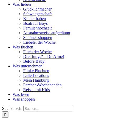
Was lieben
Glücklichmacher
Schwangerschaft
Kinder haben
Boah für Boys
Familienhochzeit
Ausnahmsweise aufgeräumt
Schönes shoppen
Liebelei der Woche
Was fluchen
Fluch der Woche
Drei Jungs? – Du Arme!
Before Baby
Was unternehmen
Flinke Fluchten
Latte Locations
Mein Hamburg
Pärchen-Wochenenden
Reisen mit Kids
Was lesen
Was shoppen
Suche nach: