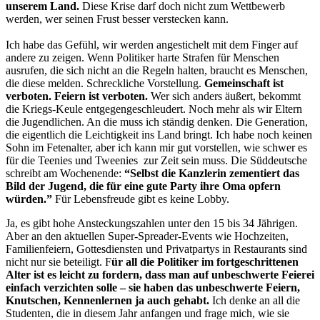
unserem Land.
Diese Krise darf doch nicht zum Wettbewerb
werden, wer seinen Frust besser verstecken kann.
Ich habe das Gefühl, wir werden angestichelt mit dem Finger auf
andere zu zeigen. Wenn Politiker harte Strafen für Menschen
ausrufen, die sich nicht an die Regeln halten, braucht es Menschen,
die diese melden. Schreckliche Vorstellung.
Gemeinschaft ist
verboten. Feiern ist verboten.
Wer sich anders äußert, bekommt
die Kriegs-Keule entgegengeschleudert. Noch mehr als wir Eltern
die Jugendlichen. An die muss ich ständig denken. Die Generation,
die eigentlich die Leichtigkeit ins Land bringt. Ich habe noch keinen
Sohn im Fetenalter, aber ich kann mir gut vorstellen, wie schwer es
für die Teenies und Tweenies zur Zeit sein muss. Die Süddeutsche
schreibt am Wochenende:
“Selbst die Kanzlerin zementiert das
Bild der Jugend, die für eine gute Party ihre Oma opfern
würden.”
Für Lebensfreude gibt es keine Lobby.
Ja, es gibt hohe Ansteckungszahlen unter den 15 bis 34 Jährigen.
Aber an den aktuellen Super-Spreader-Events wie Hochzeiten,
Familienfeiern, Gottesdiensten und Privatpartys in Restaurants sind
nicht nur sie beteiligt. F
ür all die Politiker im fortgeschrittenen
Alter ist es leicht zu fordern, dass man auf unbeschwerte Feierei
einfach verzichten solle – sie haben das unbeschwerte Feiern,
Knutschen, Kennenlernen ja auch gehabt.
Ich denke an all die
Studenten, die in diesem Jahr anfangen und frage mich, wie sie