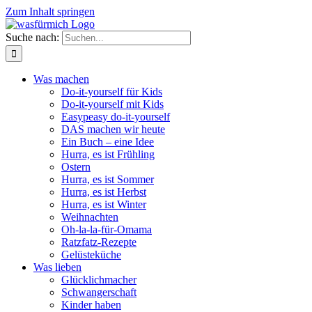
Zum Inhalt springen
Suche nach:
Was machen
Do-it-yourself für Kids
Do-it-yourself mit Kids
Easypeasy do-it-yourself
DAS machen wir heute
Ein Buch – eine Idee
Hurra, es ist Frühling
Ostern
Hurra, es ist Sommer
Hurra, es ist Herbst
Hurra, es ist Winter
Weihnachten
Oh-la-la-für-Omama
Ratzfatz-Rezepte
Gelüsteküche
Was lieben
Glücklichmacher
Schwangerschaft
Kinder haben