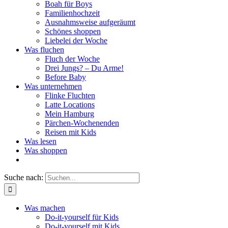
Boah für Boys
Familienhochzeit
Ausnahmsweise aufgeräumt
Schönes shoppen
Liebelei der Woche
Was fluchen
Fluch der Woche
Drei Jungs? – Du Arme!
Before Baby
Was unternehmen
Flinke Fluchten
Latte Locations
Mein Hamburg
Pärchen-Wochenenden
Reisen mit Kids
Was lesen
Was shoppen
Suche nach:
Was machen
Do-it-yourself für Kids
Do-it-yourself mit Kids