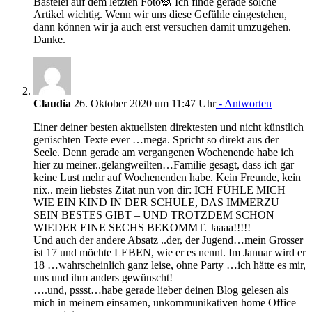
Bastelei auf dem letzten Foto🙈 Ich finde gerade solche
Artikel wichtig. Wenn wir uns diese Gefühle eingestehen,
dann können wir ja auch erst versuchen damit umzugehen.
Danke.
Claudia
26. Oktober 2020 um 11:47 Uhr
- Antworten
Einer deiner besten aktuellsten direktesten und nicht künstlich
gerüschten Texte ever …mega. Spricht so direkt aus der
Seele. Denn gerade am vergangenen Wochenende habe ich
hier zu meiner..gelangweilten…Familie gesagt, dass ich gar
keine Lust mehr auf Wochenenden habe. Kein Freunde, kein
nix.. mein liebstes Zitat nun von dir: ICH FÜHLE MICH
WIE EIN KIND IN DER SCHULE, DAS IMMERZU
SEIN BESTES GIBT – UND TROTZDEM SCHON
WIEDER EINE SECHS BEKOMMT. Jaaaa!!!!!
Und auch der andere Absatz ..der, der Jugend…mein Grosser
ist 17 und möchte LEBEN, wie er es nennt. Im Januar wird er
18 …wahrscheinlich ganz leise, ohne Party …ich hätte es mir,
uns und ihm anders gewünscht!
….und, pssst…habe gerade lieber deinen Blog gelesen als
mich in meinem einsamen, unkommunikativen home Office