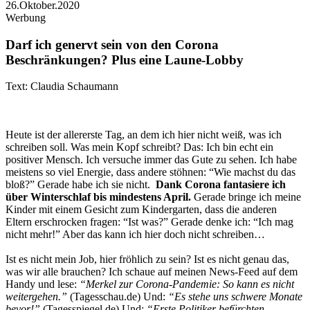
26.Oktober.2020
Werbung
Darf ich genervt sein von den Corona
Beschränkungen? Plus eine Laune-Lobby
Text: Claudia Schaumann
Heute ist der allererste Tag, an dem ich hier nicht weiß, was ich
schreiben soll. Was mein Kopf schreibt? Das: Ich bin echt ein
positiver Mensch. Ich versuche immer das Gute zu sehen. Ich habe
meistens so viel Energie, dass andere stöhnen: “Wie machst du das
bloß?” Gerade habe ich sie nicht.
Dank Corona fantasiere ich
über Winterschlaf bis mindestens April.
Gerade bringe ich meine
Kinder mit einem Gesicht zum Kindergarten, dass die anderen
Eltern erschrocken fragen: “Ist was?” Gerade denke ich: “Ich mag
nicht mehr!” Aber das kann ich hier doch nicht schreiben…
Ist es nicht mein Job, hier fröhlich zu sein? Ist es nicht genau das,
was wir alle brauchen? Ich schaue auf meinen News-Feed auf dem
Handy und lese:
“Merkel zur Corona-Pandemie: So kann es nicht
weitergehen.”
(Tagesschau.de) Und:
“Es stehe uns schwere Monate
bevor!”
(Tagesspiegel.de) Und:
“Erste Politiker befürchten