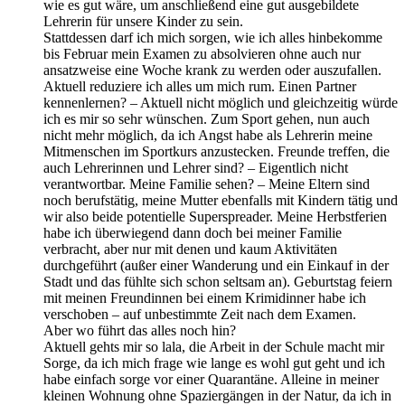
wie es gut wäre, um anschließend eine gut ausgebildete
Lehrerin für unsere Kinder zu sein.
Stattdessen darf ich mich sorgen, wie ich alles hinbekomme
bis Februar mein Examen zu absolvieren ohne auch nur
ansatzweise eine Woche krank zu werden oder auszufallen.
Aktuell reduziere ich alles um mich rum. Einen Partner
kennenlernen? – Aktuell nicht möglich und gleichzeitig würde
ich es mir so sehr wünschen. Zum Sport gehen, nun auch
nicht mehr möglich, da ich Angst habe als Lehrerin meine
Mitmenschen im Sportkurs anzustecken. Freunde treffen, die
auch Lehrerinnen und Lehrer sind? – Eigentlich nicht
verantwortbar. Meine Familie sehen? – Meine Eltern sind
noch berufstätig, meine Mutter ebenfalls mit Kindern tätig und
wir also beide potentielle Superspreader. Meine Herbstferien
habe ich überwiegend dann doch bei meiner Familie
verbracht, aber nur mit denen und kaum Aktivitäten
durchgeführt (außer einer Wanderung und ein Einkauf in der
Stadt und das fühlte sich schon seltsam an). Geburtstag feiern
mit meinen Freundinnen bei einem Krimidinner habe ich
verschoben – auf unbestimmte Zeit nach dem Examen.
Aber wo führt das alles noch hin?
Aktuell gehts mir so lala, die Arbeit in der Schule macht mir
Sorge, da ich mich frage wie lange es wohl gut geht und ich
habe einfach sorge vor einer Quarantäne. Alleine in meiner
kleinen Wohnung ohne Spaziergängen in der Natur, da ich in