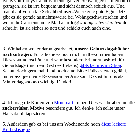
Pants von Lollys Laundry meine ganzen Schwangerschaften durch
getragen, sie ist irre bequem und sieht dennoch schick aus. Und
macht auf verrückte Schlabberhosen-Weise eine gute Figur. Jetzt
gibt es sie gerade ausnahmsweise bei Wohngeschwisterchen und
wenn ihr Caro eine nette Mail an info@
wohngeschwisterchen
.de
schreibt, ist sie sicher so nett und schickt euch auch eine.
3. Wir haben weiter daran gearbeitet,
unsere Geburtstagsbücher
nachzutragen
. Für alle die es noch nicht mitbekommen haben:
Dieses wunderschöne und sehr besondere Erinnerungsbuch für
Geburtstage (und den Rest des Lebens)
gibts bei uns im Shop
.
Schaut doch gern mal. Und noch eine Bitte: Falls es euch gefällt,
hinterlasst gern eine Rezension bei Amazon. Das ist für uns als
Miniverlag sooooo wichtig. Danke!
4. Ich mag die Karten von
Monimari
immer. Dieses Jahr aber tun die
zuckersüßen Motive
besonders gut. Ich denke, ich sollte unser
Haus damit tapezieren.
5. Außerdem gab es bei uns am Wochenende noch
diese leckere
Kürbislasagne
.