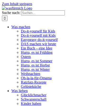
Zum Inhalt springen
Suche nach:
Was machen
Do-it-yourself für Kids
Do-it-yourself mit Kids
Easypeasy do-it-yourself
DAS machen wir heute
Ein Buch – eine Idee
Hurra, es ist Frühling
Ostern
Hurra, es ist Sommer
Hurra, es ist Herbst
Hurra, es ist Winter
Weihnachten
Oh-la-la-für-Omama
Ratzfatz-Rezepte
Gelüsteküche
Was lieben
Glücklichmacher
Schwangerschaft
Kinder haben