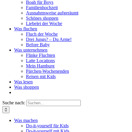
Boah für Boys
Familienhochzeit
Ausnahmsweise aufgeräumt
Schönes shoppen
Liebelei der Woche
Was fluchen
Fluch der Woche
Drei Jungs? – Du Arme!
Before Baby
Was unternehmen
Flinke Fluchten
Latte Locations
Mein Hamburg
Pärchen-Wochenenden
Reisen mit Kids
Was lesen
Was shoppen
Suche nach:
Was machen
Do-it-yourself für Kids
Do-it-yourself mit Kids