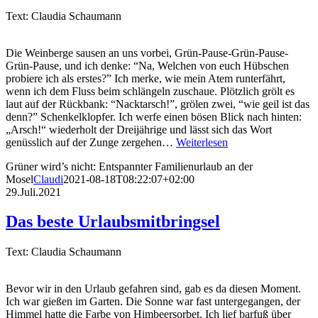
Text: Claudia Schaumann
Die Weinberge sausen an uns vorbei, Grün-Pause-Grün-Pause-
Grün-Pause, und ich denke: “Na, Welchen von euch Hübschen
probiere ich als erstes?” Ich merke, wie mein Atem runterfährt,
wenn ich dem Fluss beim schlängeln zuschaue. Plötzlich grölt es
laut auf der Rückbank: “Nacktarsch!”, grölen zwei, “wie geil ist das
denn?” Schenkelklopfer. Ich werfe einen bösen Blick nach hinten:
„Arsch!“ wiederholt der Dreijährige und lässt sich das Wort
genüsslich auf der Zunge zergehen…
Weiterlesen
Grüner wird’s nicht: Entspannter Familienurlaub an der
Mosel
Claudi
2021-08-18T08:22:07+02:00
29.Juli.2021
Das beste Urlaubsmitbringsel
Text: Claudia Schaumann
Bevor wir in den Urlaub gefahren sind, gab es da diesen Moment.
Ich war gießen im Garten. Die Sonne war fast untergegangen, der
Himmel hatte die Farbe von Himbeersorbet. Ich lief barfuß über