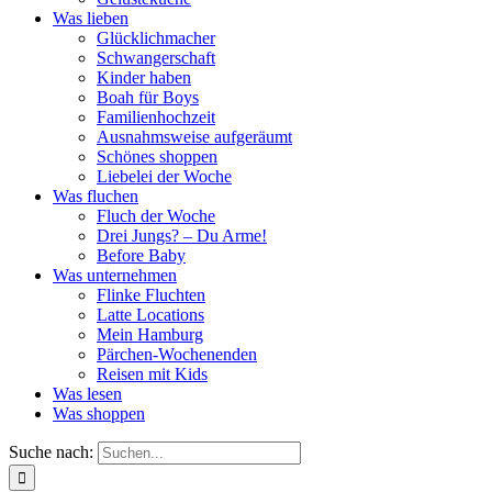
Was lieben
Glücklichmacher
Schwangerschaft
Kinder haben
Boah für Boys
Familienhochzeit
Ausnahmsweise aufgeräumt
Schönes shoppen
Liebelei der Woche
Was fluchen
Fluch der Woche
Drei Jungs? – Du Arme!
Before Baby
Was unternehmen
Flinke Fluchten
Latte Locations
Mein Hamburg
Pärchen-Wochenenden
Reisen mit Kids
Was lesen
Was shoppen
Suche nach: