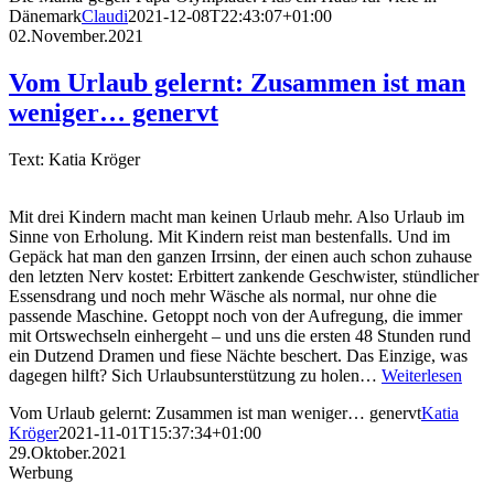
Dänemark
Claudi
2021-12-08T22:43:07+01:00
02.November.2021
Vom Urlaub gelernt: Zusammen ist man
weniger… genervt
Text: Katia Kröger
Mit drei Kindern macht man keinen Urlaub mehr. Also Urlaub im
Sinne von Erholung. Mit Kindern reist man bestenfalls. Und im
Gepäck hat man den ganzen Irrsinn, der einen auch schon zuhause
den letzten Nerv kostet: Erbittert zankende Geschwister, stündlicher
Essensdrang und noch mehr Wäsche als normal, nur ohne die
passende Maschine. Getoppt noch von der Aufregung, die immer
mit Ortswechseln einhergeht – und uns die ersten 48 Stunden rund
ein Dutzend Dramen und fiese Nächte beschert. Das Einzige, was
dagegen hilft? Sich Urlaubsunterstützung zu holen…
Weiterlesen
Vom Urlaub gelernt: Zusammen ist man weniger… genervt
Katia
Kröger
2021-11-01T15:37:34+01:00
29.Oktober.2021
Werbung