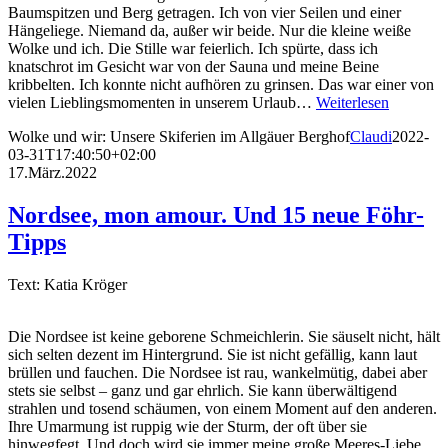
Baumspitzen und Berg getragen. Ich von vier Seilen und einer
Hängeliege. Niemand da, außer wir beide. Nur die kleine weiße
Wolke und ich. Die Stille war feierlich. Ich spürte, dass ich
knatschrot im Gesicht war von der Sauna und meine Beine
kribbelten. Ich konnte nicht aufhören zu grinsen. Das war einer von
vielen Lieblingsmomenten in unserem Urlaub…
Weiterlesen
Wolke und wir: Unsere Skiferien im Allgäuer Berghof
Claudi
2022-
03-31T17:40:50+02:00
17.März.2022
Nordsee, mon amour. Und 15 neue Föhr-
Tipps
Text: Katia Kröger
Die Nordsee ist keine geborene Schmeichlerin. Sie säuselt nicht, hält
sich selten dezent im Hintergrund. Sie ist nicht gefällig, kann laut
brüllen und fauchen. Die Nordsee ist rau, wankelmütig, dabei aber
stets sie selbst – ganz und gar ehrlich. Sie kann überwältigend
strahlen und tosend schäumen, von einem Moment auf den anderen.
Ihre Umarmung ist ruppig wie der Sturm, der oft über sie
hinwegfegt. Und doch wird sie immer meine große Meeres-Liebe