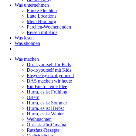
Was unternehmen
Flinke Fluchten
Latte Locations
Mein Hamburg
Pärchen-Wochenenden
Reisen mit Kids
Was lesen
Was shoppen
Was machen
Do-it-yourself für Kids
Do-it-yourself mit Kids
Easypeasy do-it-yourself
DAS machen wir heute
Ein Buch – eine Idee
Hurra, es ist Frühling
Ostern
Hurra, es ist Sommer
Hurra, es ist Herbst
Hurra, es ist Winter
Weihnachten
Oh-la-la-für-Omama
Ratzfatz-Rezepte
Gelüsteküche