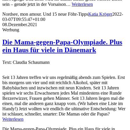
sein – gerade jetzt in der Vorsaison…
Weiterlesen
Nordsee, mon amour. Und 15 neue Föhr-Tipps
Katia Kröger
2022-
03-07T09:55:47+01:00
08.Dezember.2021
Werbung
Die Mama-gegen-Papa-Olympiade. Plus
ein Haus für viele in Dänemark
Text: Claudia Schaumann
Seit 13 Jahren treffen wir uns regelmäßig abends zum Spielen. Erst
bis morgens um vier und mit reichlich Alkohol, später mit
Babybäuchen und inzwischen mit neun Kindern. Seit 13 Jahren
spielen wir sechs Erwachsenen jedes Mal mindestens eine Runde
Bezzerwizzer, Frauen gehen Männer. Seit 13 Jahren liegen mal die
einen, mal die anderen ganz knapp vorn. (Wir haben eine Liste im
Handy!) Jetzt wollten wir endlich die ultimative Entscheidung: Wer
ist schlauer, schneller, smarter: Die Mamas oder die Papas?
Weiterlesen
Die Mama-gegen-Papa-Olympiade. Plus ein Haus für viele in