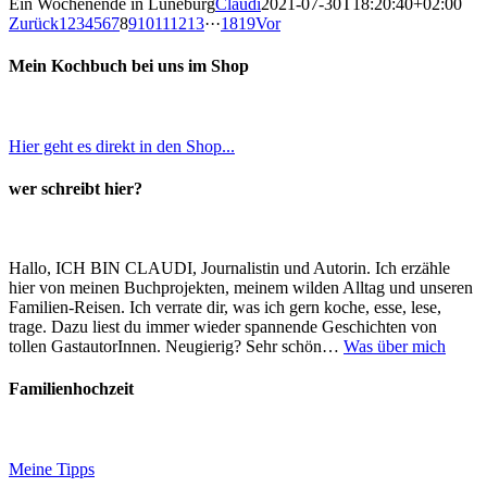
Ein Wochenende in Lüneburg
Claudi
2021-07-30T18:20:40+02:00
Zurück
1
2
3
4
5
6
7
8
9
10
11
12
13
···
18
19
Vor
Mein Kochbuch bei uns im Shop
Hier geht es direkt in den Shop...
wer schreibt hier?
Hallo, ICH BIN CLAUDI, Journalistin und Autorin. Ich erzähle
hier von meinen Buchprojekten, meinem wilden Alltag und unseren
Familien-Reisen. Ich verrate dir, was ich gern koche, esse, lese,
trage. Dazu liest du immer wieder spannende Geschichten von
tollen GastautorInnen. Neugierig? Sehr schön…
Was über mich
Familienhochzeit
Meine Tipps