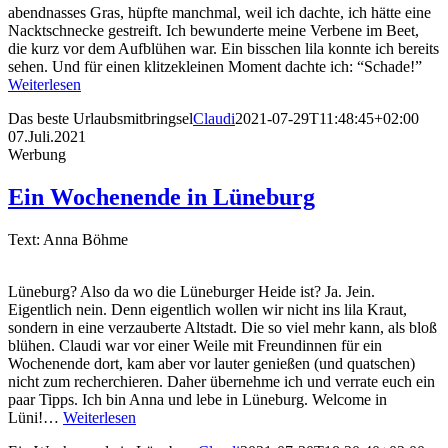
abendnasses Gras, hüpfte manchmal, weil ich dachte, ich hätte eine
Nacktschnecke gestreift. Ich bewunderte meine Verbene im Beet,
die kurz vor dem Aufblühen war. Ein bisschen lila konnte ich bereits
sehen. Und für einen klitzekleinen Moment dachte ich: “Schade!”
Weiterlesen
Das beste Urlaubsmitbringsel
Claudi
2021-07-29T11:48:45+02:00
07.Juli.2021
Werbung
Ein Wochenende in Lüneburg
Text: Anna Böhme
Lüneburg? Also da wo die Lüneburger Heide ist? Ja. Jein.
Eigentlich nein. Denn eigentlich wollen wir nicht ins lila Kraut,
sondern in eine verzauberte Altstadt. Die so viel mehr kann, als bloß
blühen. Claudi war vor einer Weile mit Freundinnen für ein
Wochenende dort, kam aber vor lauter genießen (und quatschen)
nicht zum recherchieren. Daher übernehme ich und verrate euch ein
paar Tipps. Ich bin Anna und lebe in Lüneburg. Welcome in
Lüni!…
Weiterlesen