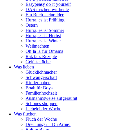
Easypeasy do-it-yourself
DAS machen wir heute
Ein Buch – eine Idee
Hurra, es ist Frühling
Ostern
Hurra, es ist Sommer
Hurra, es ist Herbst
Hurra, es ist Winter
Weihnachten
Oh-la-la-für-Omama
Ratzfatz-Rezepte
Gelüsteküche
Was lieben
Glücklichmacher
Schwangerschaft
Kinder haben
Boah für Boys
Familienhochzeit
Ausnahmsweise aufgeräumt
Schönes shoppen
Liebelei der Woche
Was fluchen
Fluch der Woche
Drei Jungs? – Du Arme!
Before Baby