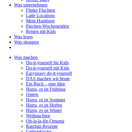
Was unternehmen
Flinke Fluchten
Latte Locations
Mein Hamburg
Pärchen-Wochenenden
Reisen mit Kids
Was lesen
Was shoppen
Was machen
Do-it-yourself für Kids
Do-it-yourself mit Kids
Easypeasy do-it-yourself
DAS machen wir heute
Ein Buch – eine Idee
Hurra, es ist Frühling
Ostern
Hurra, es ist Sommer
Hurra, es ist Herbst
Hurra, es ist Winter
Weihnachten
Oh-la-la-für-Omama
Ratzfatz-Rezepte
Gelüsteküche