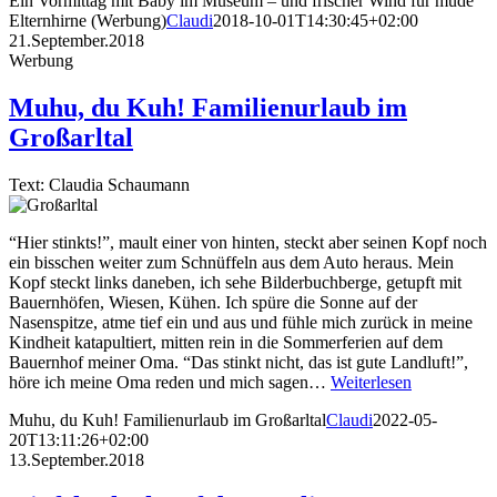
Ein Vormittag mit Baby im Museum – und frischer Wind für müde
Elternhirne (Werbung)
Claudi
2018-10-01T14:30:45+02:00
21.September.2018
Werbung
Muhu, du Kuh! Familienurlaub im
Großarltal
Text: Claudia Schaumann
“Hier stinkts!”, mault einer von hinten, steckt aber seinen Kopf noch
ein bisschen weiter zum Schnüffeln aus dem Auto heraus. Mein
Kopf steckt links daneben, ich sehe Bilderbuchberge, getupft mit
Bauernhöfen, Wiesen, Kühen. Ich spüre die Sonne auf der
Nasenspitze, atme tief ein und aus und fühle mich zurück in meine
Kindheit katapultiert, mitten rein in die Sommerferien auf dem
Bauernhof meiner Oma. “Das stinkt nicht, das ist gute Landluft!”,
höre ich meine Oma reden und mich sagen…
Weiterlesen
Muhu, du Kuh! Familienurlaub im Großarltal
Claudi
2022-05-
20T13:11:26+02:00
13.September.2018