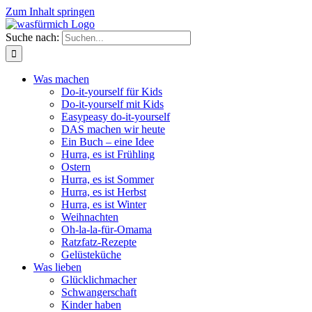
Zum Inhalt springen
Suche nach:
Was machen
Do-it-yourself für Kids
Do-it-yourself mit Kids
Easypeasy do-it-yourself
DAS machen wir heute
Ein Buch – eine Idee
Hurra, es ist Frühling
Ostern
Hurra, es ist Sommer
Hurra, es ist Herbst
Hurra, es ist Winter
Weihnachten
Oh-la-la-für-Omama
Ratzfatz-Rezepte
Gelüsteküche
Was lieben
Glücklichmacher
Schwangerschaft
Kinder haben