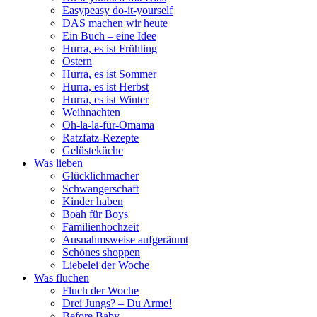
Easypeasy do-it-yourself
DAS machen wir heute
Ein Buch – eine Idee
Hurra, es ist Frühling
Ostern
Hurra, es ist Sommer
Hurra, es ist Herbst
Hurra, es ist Winter
Weihnachten
Oh-la-la-für-Omama
Ratzfatz-Rezepte
Gelüsteküche
Was lieben
Glücklichmacher
Schwangerschaft
Kinder haben
Boah für Boys
Familienhochzeit
Ausnahmsweise aufgeräumt
Schönes shoppen
Liebelei der Woche
Was fluchen
Fluch der Woche
Drei Jungs? – Du Arme!
Before Baby