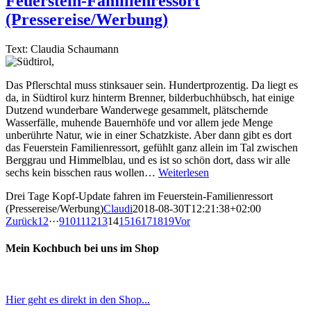
Feuerstein-Familienressort
(Pressereise/Werbung)
Text: Claudia Schaumann
Das Pflerschtal muss stinksauer sein. Hundertprozentig. Da liegt es
da, in Südtirol kurz hinterm Brenner, bilderbuchhübsch, hat einige
Dutzend wunderbare Wanderwege gesammelt, plätschernde
Wasserfälle, muhende Bauernhöfe und vor allem jede Menge
unberührte Natur, wie in einer Schatzkiste. Aber dann gibt es dort
das Feuerstein Familienressort, gefühlt ganz allein im Tal zwischen
Berggrau und Himmelblau, und es ist so schön dort, dass wir alle
sechs kein bisschen raus wollen…
Weiterlesen
Drei Tage Kopf-Update fahren im Feuerstein-Familienressort
(Pressereise/Werbung)
Claudi
2018-08-30T12:21:38+02:00
Zurück
1
2
···
9
10
11
12
13
14
15
16
17
18
19
Vor
Mein Kochbuch bei uns im Shop
Hier geht es direkt in den Shop...