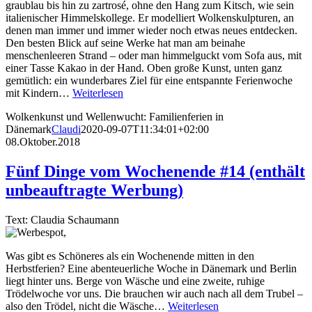
graublau bis hin zu zartrosé, ohne den Hang zum Kitsch, wie sein
italienischer Himmelskollege. Er modelliert Wolkenskulpturen, an
denen man immer und immer wieder noch etwas neues entdecken.
Den besten Blick auf seine Werke hat man am beinahe
menschenleeren Strand – oder man himmelguckt vom Sofa aus, mit
einer Tasse Kakao in der Hand. Oben große Kunst, unten ganz
gemütlich: ein wunderbares Ziel für eine entspannte Ferienwoche
mit Kindern…
Weiterlesen
Wolkenkunst und Wellenwucht: Familienferien in
Dänemark
Claudi
2020-09-07T11:34:01+02:00
08.Oktober.2018
Fünf Dinge vom Wochenende #14 (enthält
unbeauftragte Werbung)
Text: Claudia Schaumann
Was gibt es Schöneres als ein Wochenende mitten in den
Herbstferien? Eine abenteuerliche Woche in Dänemark und Berlin
liegt hinter uns. Berge von Wäsche und eine zweite, ruhige
Trödelwoche vor uns. Die brauchen wir auch nach all dem Trubel –
also den Trödel, nicht die Wäsche…
Weiterlesen