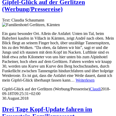
Gipfel-Glück auf der Gerlitzen
(Werbung/Pressereise)
Text: Claudia Schaumann
Ein ganz besonder Ort. Allein die Anfahrt: Unten im Tal, beim
Babybrei kaufen in Villach in Kärnten, zeigt André nach oben. Mein
Blick fliegt an seinem Finger hoch, über unzählige Tannenspitzen,
bis zu den Wolken. “Da oben, da fahren wir hin”, sagt er und die
Jungs und ich staunen mit dem Kopf im Nacken. Luftlinie sind es
bloß etwa zehn Kilometer von uns hier unten bis zum Alpinhotel
Pacheiner, hoch oben auf dem Gerlitzen. Fahren werden wir knapp
30, werden uns Kurve um Kurve den Berg hochschrauben, durch
Funkellicht zwischen Tannengrün hindurchfahren und über holprige
Weideroste. Es ist gut, dass die Anfahrt eine Weile dauert, damit ich
mein Gipfel-Glück überhaupt fassen kann…
Weiterlesen
Gipfel-Glück auf der Gerlitzen (Werbung/Pressereise)
Claudi
2018-
09-18T09:25:31+02:00
30.August.2018
Drei Tage Kopf-Update fahren im