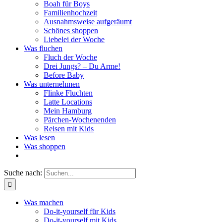
Boah für Boys
Familienhochzeit
Ausnahmsweise aufgeräumt
Schönes shoppen
Liebelei der Woche
Was fluchen
Fluch der Woche
Drei Jungs? – Du Arme!
Before Baby
Was unternehmen
Flinke Fluchten
Latte Locations
Mein Hamburg
Pärchen-Wochenenden
Reisen mit Kids
Was lesen
Was shoppen
Suche nach:
Was machen
Do-it-yourself für Kids
Do-it-yourself mit Kids