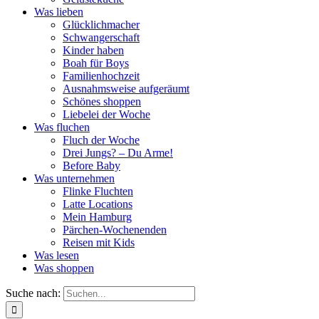
Was lieben
Glücklichmacher
Schwangerschaft
Kinder haben
Boah für Boys
Familienhochzeit
Ausnahmsweise aufgeräumt
Schönes shoppen
Liebelei der Woche
Was fluchen
Fluch der Woche
Drei Jungs? – Du Arme!
Before Baby
Was unternehmen
Flinke Fluchten
Latte Locations
Mein Hamburg
Pärchen-Wochenenden
Reisen mit Kids
Was lesen
Was shoppen
Suche nach: