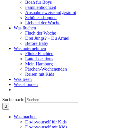
Boah für Boys
Familienhochzeit
Ausnahmsweise aufgeräumt
Schönes shoppen
Liebelei der Woche
Was fluchen
Fluch der Woche
Drei Jungs? – Du Arme!
Before Baby
Was unternehmen
Flinke Fluchten
Latte Locations
Mein Hamburg
Pärchen-Wochenenden
Reisen mit Kids
Was lesen
Was shoppen
Suche nach:
Was machen
Do-it-yourself für Kids
Do-it-yourself mit Kids