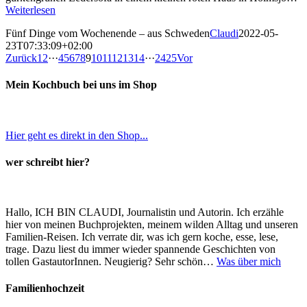
Weiterlesen
Fünf Dinge vom Wochenende – aus Schweden
Claudi
2022-05-
23T07:33:09+02:00
Zurück
1
2
···
4
5
6
7
8
9
10
11
12
13
14
···
24
25
Vor
Mein Kochbuch bei uns im Shop
Hier geht es direkt in den Shop...
wer schreibt hier?
Hallo, ICH BIN CLAUDI, Journalistin und Autorin. Ich erzähle
hier von meinen Buchprojekten, meinem wilden Alltag und unseren
Familien-Reisen. Ich verrate dir, was ich gern koche, esse, lese,
trage. Dazu liest du immer wieder spannende Geschichten von
tollen GastautorInnen. Neugierig? Sehr schön…
Was über mich
Familienhochzeit