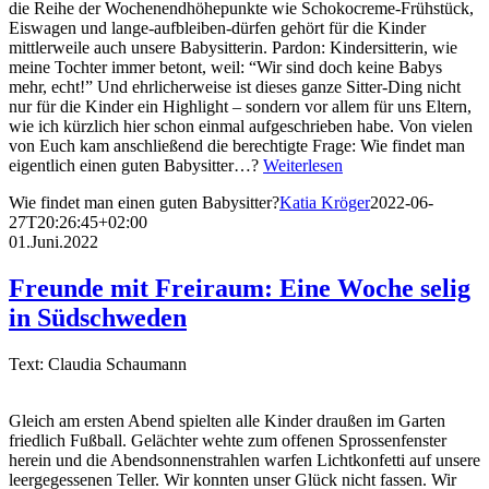
die Reihe der Wochenendhöhepunkte wie Schokocreme-Frühstück,
Eiswagen und lange-aufbleiben-dürfen gehört für die Kinder
mittlerweile auch unsere Babysitterin. Pardon: Kindersitterin, wie
meine Tochter immer betont, weil: “Wir sind doch keine Babys
mehr, echt!” Und ehrlicherweise ist dieses ganze Sitter-Ding nicht
nur für die Kinder ein Highlight – sondern vor allem für uns Eltern,
wie ich kürzlich hier schon einmal aufgeschrieben habe. Von vielen
von Euch kam anschließend die berechtigte Frage: Wie findet man
eigentlich einen guten Babysitter…?
Weiterlesen
Wie findet man einen guten Babysitter?
Katia Kröger
2022-06-
27T20:26:45+02:00
01.Juni.2022
Freunde mit Freiraum: Eine Woche selig
in Südschweden
Text: Claudia Schaumann
Gleich am ersten Abend spielten alle Kinder draußen im Garten
friedlich Fußball. Gelächter wehte zum offenen Sprossenfenster
herein und die Abendsonnenstrahlen warfen Lichtkonfetti auf unsere
leergegessenen Teller. Wir konnten unser Glück nicht fassen. Wir