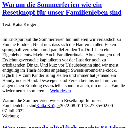
Warum die Sommerferien wie ein
Resetknopf für unser Familienleben sind
Text: Katia Kröger
Im Endspurt auf die Sommerferien hin mutieren wir verlässlich zu
Familie Flodder. Nicht nur, dass sich die Haufen in allen Ecken
sprunghaft vermehren und parallel zu den To-Do-Listen ein
Eigenleben entwickeln. Auch Familienrituale, Abmachungen und
Erziehungsversuche kapitulieren vor der Last der noch zu
erledigenden Dinge. Und kurz vor Urlaubsbeginn sind wir meist
endgültig im Trash-Modus angelangt: Sweets-around-the-clock,
täglich TV zum Kinder-ruhig-stellen und immer hat jemand ein
Handy in der Hand. Deswegen sind Ferien bei uns nicht nur zur
allgemeinen Erholung essenziell – sondern auch, um uns als Familie
wieder neu zu sortieren…
Weiterlesen
Warum die Sommerferien wie ein Resetknopf für unser
Familienleben sind
Katia Kröger
2022-08-01T18:27:35+02:00
07.Juli.2022
Werbung
Was uns gerade glücklich macht: 55 Ideen