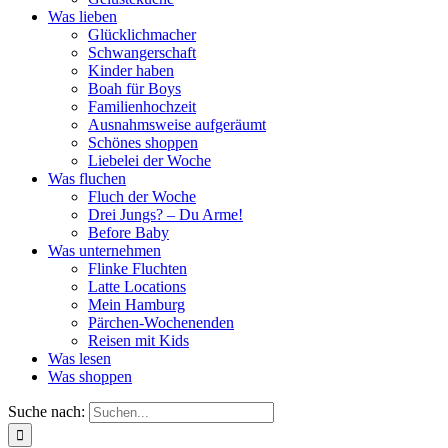
Was lieben
Glücklichmacher
Schwangerschaft
Kinder haben
Boah für Boys
Familienhochzeit
Ausnahmsweise aufgeräumt
Schönes shoppen
Liebelei der Woche
Was fluchen
Fluch der Woche
Drei Jungs? – Du Arme!
Before Baby
Was unternehmen
Flinke Fluchten
Latte Locations
Mein Hamburg
Pärchen-Wochenenden
Reisen mit Kids
Was lesen
Was shoppen
Suche nach: