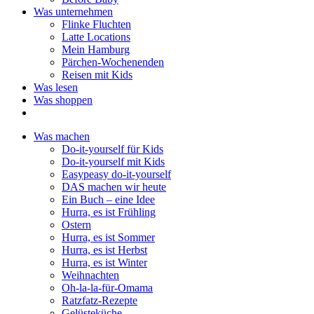
Was unternehmen
Flinke Fluchten
Latte Locations
Mein Hamburg
Pärchen-Wochenenden
Reisen mit Kids
Was lesen
Was shoppen
Was machen
Do-it-yourself für Kids
Do-it-yourself mit Kids
Easypeasy do-it-yourself
DAS machen wir heute
Ein Buch – eine Idee
Hurra, es ist Frühling
Ostern
Hurra, es ist Sommer
Hurra, es ist Herbst
Hurra, es ist Winter
Weihnachten
Oh-la-la-für-Omama
Ratzfatz-Rezepte
Gelüsteküche