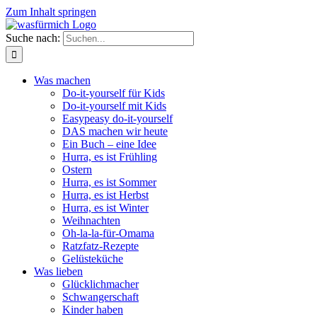
Zum Inhalt springen
Suche nach:
Was machen
Do-it-yourself für Kids
Do-it-yourself mit Kids
Easypeasy do-it-yourself
DAS machen wir heute
Ein Buch – eine Idee
Hurra, es ist Frühling
Ostern
Hurra, es ist Sommer
Hurra, es ist Herbst
Hurra, es ist Winter
Weihnachten
Oh-la-la-für-Omama
Ratzfatz-Rezepte
Gelüsteküche
Was lieben
Glücklichmacher
Schwangerschaft
Kinder haben