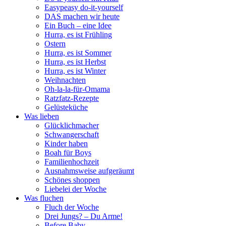
Easypeasy do-it-yourself
DAS machen wir heute
Ein Buch – eine Idee
Hurra, es ist Frühling
Ostern
Hurra, es ist Sommer
Hurra, es ist Herbst
Hurra, es ist Winter
Weihnachten
Oh-la-la-für-Omama
Ratzfatz-Rezepte
Gelüsteküche
Was lieben
Glücklichmacher
Schwangerschaft
Kinder haben
Boah für Boys
Familienhochzeit
Ausnahmsweise aufgeräumt
Schönes shoppen
Liebelei der Woche
Was fluchen
Fluch der Woche
Drei Jungs? – Du Arme!
Before Baby