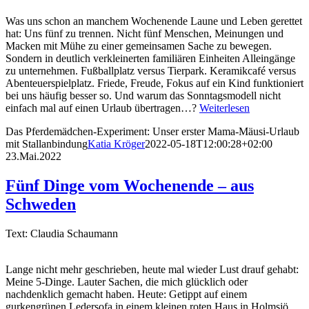
Was uns schon an manchem Wochenende Laune und Leben gerettet
hat: Uns fünf zu trennen. Nicht fünf Menschen, Meinungen und
Macken mit Mühe zu einer gemeinsamen Sache zu bewegen.
Sondern in deutlich verkleinerten familiären Einheiten Alleingänge
zu unternehmen. Fußballplatz versus Tierpark. Keramikcafé versus
Abenteuerspielplatz. Friede, Freude, Fokus auf ein Kind funktioniert
bei uns häufig besser so. Und warum das Sonntagsmodell nicht
einfach mal auf einen Urlaub übertragen…?
Weiterlesen
Das Pferdemädchen-Experiment: Unser erster Mama-Mäusi-Urlaub
mit Stallanbindung
Katia Kröger
2022-05-18T12:00:28+02:00
23.Mai.2022
Fünf Dinge vom Wochenende – aus
Schweden
Text: Claudia Schaumann
Lange nicht mehr geschrieben, heute mal wieder Lust drauf gehabt:
Meine 5-Dinge. Lauter Sachen, die mich glücklich oder
nachdenklich gemacht haben. Heute: Getippt auf einem
gurkengrünen Ledersofa in einem kleinen roten Haus in Holmsjö…