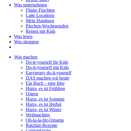
Was unternehmen
Flinke Fluchten
Latte Locations
Mein Hamburg
Pärchen-Wochenenden
Reisen mit Kids
Was lesen
Was shoppen
Was machen
Do-it-yourself für Kids
Do-it-yourself mit Kids
Easypeasy do-it-yourself
DAS machen wir heute
Ein Buch – eine Idee
Hurra, es ist Frühling
Ostern
Hurra, es ist Sommer
Hurra, es ist Herbst
Hurra, es ist Winter
Weihnachten
Oh-la-la-für-Omama
Ratzfatz-Rezepte
Gelüsteküche