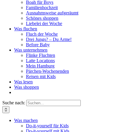
Boah für Boys
Familienhochzeit
Ausnahmsweise aufgeräumt
Schönes shoppen
Liebelei der Woche
Was fluchen
Fluch der Woche
Drei Jungs? – Du Arme!
Before Baby
Was unternehmen
Flinke Fluchten
Latte Locations
Mein Hamburg
Pärchen-Wochenenden
Reisen mit Kids
Was lesen
Was shoppen
Suche nach:
Was machen
Do-it-yourself für Kids
Do-it-yourself mit Kids