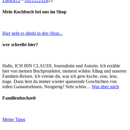
Zurück
1
2
···
20
21
22
23
24
25
Mein Kochbuch bei uns im Shop
Hier geht es direkt in den Shop...
wer schreibt hier?
Hallo, ICH BIN CLAUDI, Journalistin und Autorin. Ich erzähle
hier von meinen Buchprojekten, meinem wilden Alltag und unseren
Familien-Reisen. Ich verrate dir, was ich gern koche, esse, lese,
trage. Dazu liest du immer wieder spannende Geschichten von
tollen GastautorInnen. Neugierig? Sehr schön…
Was über mich
Familienhochzeit
Meine Tipps