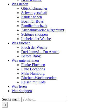
Was lieben
Glücklichmacher
Schwangerschaft
Kinder haben
Boah für Boys
Familienhochzeit
Ausnahmsweise aufgeräumt
Schönes shoppen
Liebelei der Woche
Was fluchen
Fluch der Woche
Drei Jungs? – Du Arme!
Before Baby
Was unternehmen
Flinke Fluchten
Latte Locations
Mein Hamburg
Pärchen-Wochenenden
Reisen mit Kids
Was lesen
Was shoppen
Suche nach: