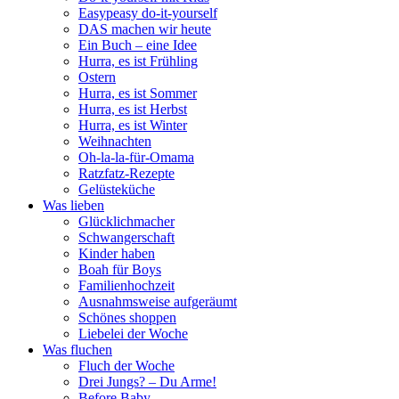
Easypeasy do-it-yourself
DAS machen wir heute
Ein Buch – eine Idee
Hurra, es ist Frühling
Ostern
Hurra, es ist Sommer
Hurra, es ist Herbst
Hurra, es ist Winter
Weihnachten
Oh-la-la-für-Omama
Ratzfatz-Rezepte
Gelüsteküche
Was lieben
Glücklichmacher
Schwangerschaft
Kinder haben
Boah für Boys
Familienhochzeit
Ausnahmsweise aufgeräumt
Schönes shoppen
Liebelei der Woche
Was fluchen
Fluch der Woche
Drei Jungs? – Du Arme!
Before Baby