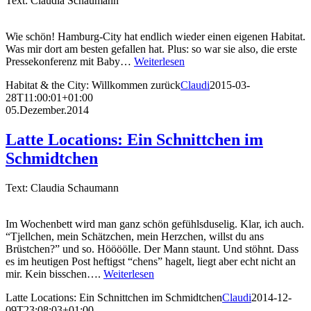
Text: Claudia Schaumann
Wie schön! Hamburg-City hat endlich wieder einen eigenen Habitat.
Was mir dort am besten gefallen hat. Plus: so war sie also, die erste
Pressekonferenz mit Baby…
Weiterlesen
Habitat & the City: Willkommen zurück
Claudi
2015-03-
28T11:00:01+01:00
05.Dezember.2014
Latte Locations: Ein Schnittchen im
Schmidtchen
Text: Claudia Schaumann
Im Wochenbett wird man ganz schön gefühlsduselig. Klar, ich auch.
“Tjellchen, mein Schätzchen, mein Herzchen, willst du ans
Brüstchen?” und so. Höööölle. Der Mann staunt. Und stöhnt. Dass
es im heutigen Post heftigst “chens” hagelt, liegt aber echt nicht an
mir. Kein bisschen….
Weiterlesen
Latte Locations: Ein Schnittchen im Schmidtchen
Claudi
2014-12-
09T23:08:03+01:00