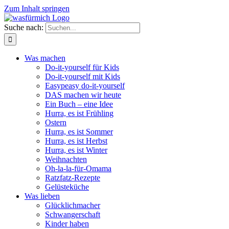
Zum Inhalt springen
Suche nach:
Was machen
Do-it-yourself für Kids
Do-it-yourself mit Kids
Easypeasy do-it-yourself
DAS machen wir heute
Ein Buch – eine Idee
Hurra, es ist Frühling
Ostern
Hurra, es ist Sommer
Hurra, es ist Herbst
Hurra, es ist Winter
Weihnachten
Oh-la-la-für-Omama
Ratzfatz-Rezepte
Gelüsteküche
Was lieben
Glücklichmacher
Schwangerschaft
Kinder haben