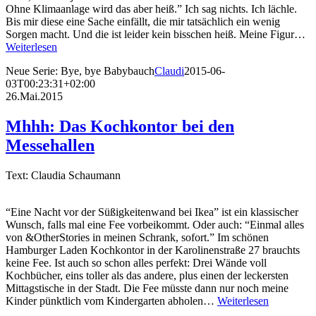
Ohne Klimaanlage wird das aber heiß.” Ich sag nichts. Ich lächle.
Bis mir diese eine Sache einfällt, die mir tatsächlich ein wenig
Sorgen macht. Und die ist leider kein bisschen heiß. Meine Figur…
Weiterlesen
Neue Serie: Bye, bye Babybauch
Claudi
2015-06-
03T00:23:31+02:00
26.Mai.2015
Mhhh: Das Kochkontor bei den
Messehallen
Text: Claudia Schaumann
“Eine Nacht vor der Süßigkeitenwand bei Ikea” ist ein klassischer
Wunsch, falls mal eine Fee vorbeikommt. Oder auch: “Einmal alles
von &OtherStories in meinen Schrank, sofort.” Im schönen
Hamburger Laden Kochkontor in der Karolinenstraße 27 brauchts
keine Fee. Ist auch so schon alles perfekt: Drei Wände voll
Kochbücher, eins toller als das andere, plus einen der leckersten
Mittagstische in der Stadt. Die Fee müsste dann nur noch meine
Kinder pünktlich vom Kindergarten abholen…
Weiterlesen