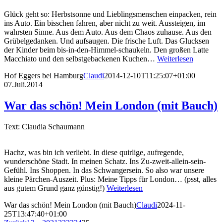
Glück geht so: Herbstsonne und Lieblingsmenschen einpacken, rein
ins Auto. Ein bisschen fahren, aber nicht zu weit. Aussteigen, im
wahrsten Sinne. Aus dem Auto. Aus dem Chaos zuhause. Aus den
Grübelgedanken. Und aufsaugen. Die frische Luft. Das Glucksen
der Kinder beim bis-in-den-Himmel-schaukeln. Den großen Latte
Macchiato und den selbstgebackenen Kuchen…
Weiterlesen
Hof Eggers bei Hamburg
Claudi
2014-12-10T11:25:07+01:00
07.Juli.2014
War das schön! Mein London (mit Bauch)
Text: Claudia Schaumann
Hachz, was bin ich verliebt. In diese quirlige, aufregende,
wunderschöne Stadt. In meinen Schatz. Ins Zu-zweit-allein-sein-
Gefühl. Ins Shoppen. In das Schwangersein. So also war unsere
kleine Pärchen-Auszeit. Plus: Meine Tipps für London… (psst, alles
aus gutem Grund ganz günstig!)
Weiterlesen
War das schön! Mein London (mit Bauch)
Claudi
2024-11-
25T13:47:40+01:00