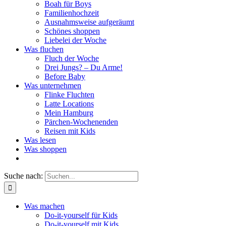
Boah für Boys
Familienhochzeit
Ausnahmsweise aufgeräumt
Schönes shoppen
Liebelei der Woche
Was fluchen
Fluch der Woche
Drei Jungs? – Du Arme!
Before Baby
Was unternehmen
Flinke Fluchten
Latte Locations
Mein Hamburg
Pärchen-Wochenenden
Reisen mit Kids
Was lesen
Was shoppen
Suche nach:
Was machen
Do-it-yourself für Kids
Do-it-yourself mit Kids