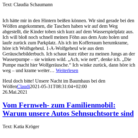
Text: Claudia Schaumann
Ich hätte mir in den Hintern beißen können. Wir sind gerade bei den
Wölfen angekommen, die Taschen haben wir auf dem Weg
abgestellt, die Kinder toben sich kurz auf dem Wasserspielplatz aus.
Ich will bloß noch schnell meinen Föhn aus dem Auto holen und
laufe zurück zum Parkplatz. Als ich im Kofferraum herumkrame,
höre ich Wolfsgeheul. 1-A-Wolfgeheul wie aus dem
Geräuschebilderbuch. Ich schaue kurz rüber zu meinen Jungs an der
Wasserpumpe – sie winken wild. „Ach, wie nett“, denke ich. „Die
Pumpe macht hier Wolfgeräusche.“ Ich winke zurück, dann höre ich
weg – und krame weiter…
Weiterlesen
Heul doch bitte! Unsere Nacht im Baumhaus bei den
Wölfen
Claudi
2021-05-31T08:31:04+02:00
26.Mai.2021
Vom Fernweh- zum Familienmobil:
Warum unsere Autos Sehnsuchtsorte sind
Text: Katia Kröger