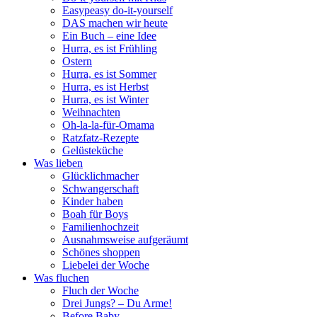
Easypeasy do-it-yourself
DAS machen wir heute
Ein Buch – eine Idee
Hurra, es ist Frühling
Ostern
Hurra, es ist Sommer
Hurra, es ist Herbst
Hurra, es ist Winter
Weihnachten
Oh-la-la-für-Omama
Ratzfatz-Rezepte
Gelüsteküche
Was lieben
Glücklichmacher
Schwangerschaft
Kinder haben
Boah für Boys
Familienhochzeit
Ausnahmsweise aufgeräumt
Schönes shoppen
Liebelei der Woche
Was fluchen
Fluch der Woche
Drei Jungs? – Du Arme!
Before Baby