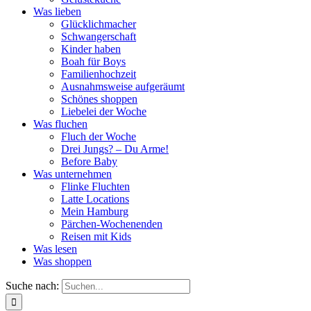
Was lieben
Glücklichmacher
Schwangerschaft
Kinder haben
Boah für Boys
Familienhochzeit
Ausnahmsweise aufgeräumt
Schönes shoppen
Liebelei der Woche
Was fluchen
Fluch der Woche
Drei Jungs? – Du Arme!
Before Baby
Was unternehmen
Flinke Fluchten
Latte Locations
Mein Hamburg
Pärchen-Wochenenden
Reisen mit Kids
Was lesen
Was shoppen
Suche nach: