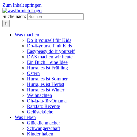
Zum Inhalt springen
Suche nach:
Was machen
Do-it-yourself für Kids
Do-it-yourself mit Kids
Easypeasy do-it-yourself
DAS machen wir heute
Ein Buch – eine Idee
Hurra, es ist Frühling
Ostern
Hurra, es ist Sommer
Hurra, es ist Herbst
Hurra, es ist Winter
Weihnachten
Oh-la-la-für-Omama
Ratzfatz-Rezepte
Gelüsteküche
Was lieben
Glücklichmacher
Schwangerschaft
Kinder haben