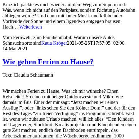
Kürzlich packte es mich wieder auf dem Weg zum Supermarkt:
Was, wenn ich nicht auf den Parkplatz, sondern Richtung Autobahn
abbiegen würde? Und dann mit lauter Musik und kribbelnder
Vorfreude der Sonne und einem Irgendwo entgegen brausen.
Hach…
Weiterlesen
Vom Fernweh- zum Familienmobil: Warum unsere Autos
Sehnsuchtsorte sind
Katia Kröger
2021-05-25T17:57:05+02:00
14.Mai.2021
Wie gehen Ferien zu Hause?
Text: Claudia Schaumann
Wir machen Ferien zu Hause. Was ich mir wünsche? Einen
Reiseleiter! So einen mit beiger Outdoorweste und Mikro wie
damals im Bus. Einer der mir sagt: “Jetzt machen wir einen
Ausflug!”, oder “links sehen Sie den Kölner Dom!” und der für den
Rest des Tages “zur freien Verfügung” ins Programm schreibt. Fakt
ist, wenn wir zuhause Urlaub machen, will ich alles: “Den Kindern
mit Lagerfeuer, Stockbrot, Kreativprojekten und Kinoabenden einen
gute Zeit machen, endlich den Dachboden entrümpeln, das
Arbeitszimmer aufräumen, die Wäscheberge erklimmen, 1000