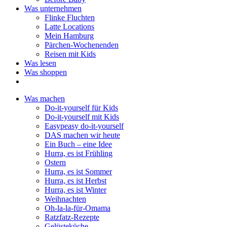
Was unternehmen
Flinke Fluchten
Latte Locations
Mein Hamburg
Pärchen-Wochenenden
Reisen mit Kids
Was lesen
Was shoppen
Was machen
Do-it-yourself für Kids
Do-it-yourself mit Kids
Easypeasy do-it-yourself
DAS machen wir heute
Ein Buch – eine Idee
Hurra, es ist Frühling
Ostern
Hurra, es ist Sommer
Hurra, es ist Herbst
Hurra, es ist Winter
Weihnachten
Oh-la-la-für-Omama
Ratzfatz-Rezepte
Gelüsteküche