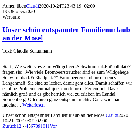
Atmen üben
Claudi
2020-10-24T23:43:19+02:00
19.Oktober.2020
Werbung
Unser schön entspannter Familienurlaub
an der Mosel
Text: Claudia Schaumann
Statt „Wie weit ist es zum Wildgehege-Schwimmbad-Fußballplatz?“
fragen sie: „Wie viele Brombeersträucher sind es zum Wildgehege-
Schwimmbad-Fußballplatz?“ Brombeeren sind unser neues
Längenmaß. Sie sind so lecker, damit geht alles. Damit schaffen wir
es ohne Probleme einmal quer durch unser Feriendorf. Das ist
nämlich groß und es gibt herrlich viel zu erleben im Landal
Sonnenberg. Oder auch ganz entspannt nichts. Ganz wie man
möchte…
Weiterlesen
Unser schön entspannter Familienurlaub an der Mosel
Claudi
2020-
10-21T00:10:07+02:00
Zurück
1
2
···
4
5
6
7
8
9
10
11
Vor