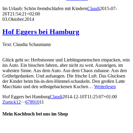
Im Urlaub: Schön fremdschlafen mit Kindern
Claudi
2015-07-
26T21:54:21+02:00
03.Oktober.2014
Hof Eggers bei Hamburg
Text: Claudia Schaumann
Glück geht so: Herbstsonne und Lieblingsmenschen einpacken, rein
ins Auto. Ein bisschen fahren, aber nicht zu weit. Aussteigen, im
wahrsten Sinne. Aus dem Auto. Aus dem Chaos zuhause. Aus den
Grübelgedanken. Und aufsaugen. Die frische Luft. Das Glucksen
der Kinder beim bis-in-den-Himmel-schaukeln. Den großen Latte
Macchiato und den selbstgebackenen Kuchen…
Weiterlesen
Hof Eggers bei Hamburg
Claudi
2014-12-10T11:25:07+01:00
Zurück
1
2
···
6
7
8
9
10
11
Mein Kochbuch bei uns im Shop