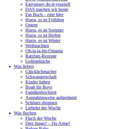
Easypeasy do-it-yourself
DAS machen wir heute
Ein Buch – eine Idee
Hurra, es ist Frühling
Ostern
Hurra, es ist Sommer
Hurra, es ist Herbst
Hurra, es ist Winter
Weihnachten
Oh-la-la-für-Omama
Ratzfatz-Rezepte
Gelüsteküche
Was lieben
Glücklichmacher
Schwangerschaft
Kinder haben
Boah für Boys
Familienhochzeit
Ausnahmsweise aufgeräumt
Schönes shoppen
Liebelei der Woche
Was fluchen
Fluch der Woche
Drei Jungs? – Du Arme!
Before Baby