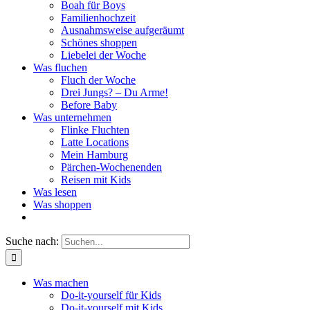
Boah für Boys
Familienhochzeit
Ausnahmsweise aufgeräumt
Schönes shoppen
Liebelei der Woche
Was fluchen
Fluch der Woche
Drei Jungs? – Du Arme!
Before Baby
Was unternehmen
Flinke Fluchten
Latte Locations
Mein Hamburg
Pärchen-Wochenenden
Reisen mit Kids
Was lesen
Was shoppen
Suche nach:
Was machen
Do-it-yourself für Kids
Do-it-yourself mit Kids