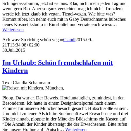
Schingerassabumm, jetzt ist es raus. Klar, nicht mehr jeden Tag und
wenn gern Bio. Aber so ganz verzichten mag ich nicht. Trotzdem
werde ich jetzt glaub ich vegan. Tiegel-vegan. Wie bitte was?
Kommt rüber, ich nehm euch mit in Gaby Deutschmanns hübsches
neues Kosmetikstudio in Eimsbüttel und verrate euch wieso…
Weiterlesen
Ach was: So richtig schön vegan
Claudi
2015-09-
21T13:34:08+02:00
30.Juli.2015
Im Urlaub: Schön fremdschlafen mit
Kindern
Text: Claudia Schaumann
Plopp. Da war er. Der Beweis. Hoteluntauglich, zumindest, in den
Besonderen. Ich hatte in einem Designhotelportal nach einem
Zimmer für unseren Münchenbesuch gesucht. Hübsch sollte es sein.
Und nicht zu teuer. Als ich im Suchmenü zwei Erwachsene und drei
Kinder eingab, ploppte in der Mitte des Bildschirms ein Kasten auf:
“Die Anzahl der Kinder übersteigt die der Erwachsenen. Bitte rufen
Sie unsere Hotline an!” Autsch…
Weiterlesen