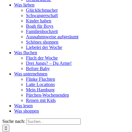
Was lieben
Glücklichmacher
Schwangerschaft
Kinder haben
Boah für Boys
Familienhochzeit
Ausnahmsweise aufgeräumt
Schönes shoppen
Liebelei der Woche
Was fluchen
Fluch der Woche
Drei Jungs? – Du Arme!
Before Baby
Was unternehmen
Flinke Fluchten
Latte Locations
Mein Hamburg
Pärchen-Wochenenden
Reisen mit Kids
Was lesen
Was shoppen
Suche nach: