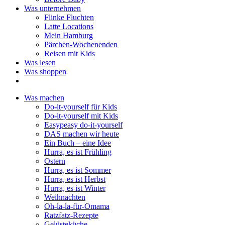
Was unternehmen
Flinke Fluchten
Latte Locations
Mein Hamburg
Pärchen-Wochenenden
Reisen mit Kids
Was lesen
Was shoppen
Was machen
Do-it-yourself für Kids
Do-it-yourself mit Kids
Easypeasy do-it-yourself
DAS machen wir heute
Ein Buch – eine Idee
Hurra, es ist Frühling
Ostern
Hurra, es ist Sommer
Hurra, es ist Herbst
Hurra, es ist Winter
Weihnachten
Oh-la-la-für-Omama
Ratzfatz-Rezepte
Gelüsteküche