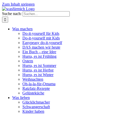
Zum Inhalt springen
Suche nach:
Was machen
Do-it-yourself für Kids
Do-it-yourself mit Kids
Easypeasy do-it-yourself
DAS machen wir heute
Ein Buch – eine Idee
Hurra, es ist Frühling
Ostern
Hurra, es ist Sommer
Hurra, es ist Herbst
Hurra, es ist Winter
Weihnachten
Oh-la-la-für-Omama
Ratzfatz-Rezepte
Gelüsteküche
Was lieben
Glücklichmacher
Schwangerschaft
Kinder haben