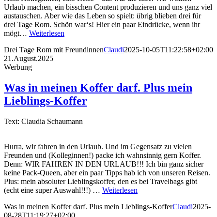
Urlaub machen, ein bisschen Content produzieren und uns ganz viel
austauschen. Aber wie das Leben so spielt: übrig blieben drei für
drei Tage Rom. Schön war‘s! Hier ein paar Eindrücke, wenn ihr
mögt…
Weiterlesen
Drei Tage Rom mit Freundinnen
Claudi
2025-10-05T11:22:58+02:00
21.August.2025
Werbung
Was in meinen Koffer darf. Plus mein
Lieblings-Koffer
Text: Claudia Schaumann
Hurra, wir fahren in den Urlaub. Und im Gegensatz zu vielen
Freunden und (Kolleginnen!) packe ich wahnsinnig gern Koffer.
Denn: WIR FAHREN IN DEN URLAUB!!! Ich bin ganz sicher
keine Pack-Queen, aber ein paar Tipps hab ich von unseren Reisen.
Plus: mein absoluter Lieblingskoffer, den es bei Travelbags gibt
(echt eine super Auswahl!!!) …
Weiterlesen
Was in meinen Koffer darf. Plus mein Lieblings-Koffer
Claudi
2025-
08-28T11:19:27+02:00