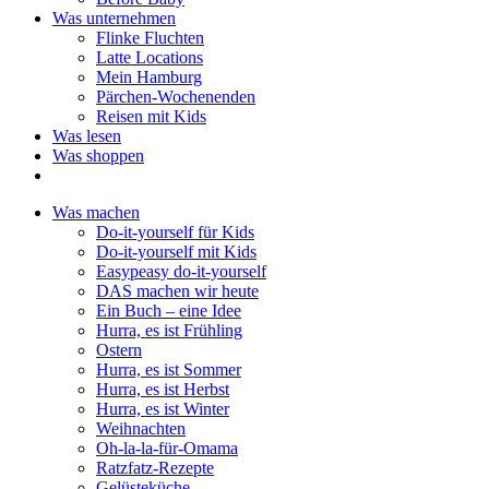
Was unternehmen
Flinke Fluchten
Latte Locations
Mein Hamburg
Pärchen-Wochenenden
Reisen mit Kids
Was lesen
Was shoppen
Was machen
Do-it-yourself für Kids
Do-it-yourself mit Kids
Easypeasy do-it-yourself
DAS machen wir heute
Ein Buch – eine Idee
Hurra, es ist Frühling
Ostern
Hurra, es ist Sommer
Hurra, es ist Herbst
Hurra, es ist Winter
Weihnachten
Oh-la-la-für-Omama
Ratzfatz-Rezepte
Gelüsteküche