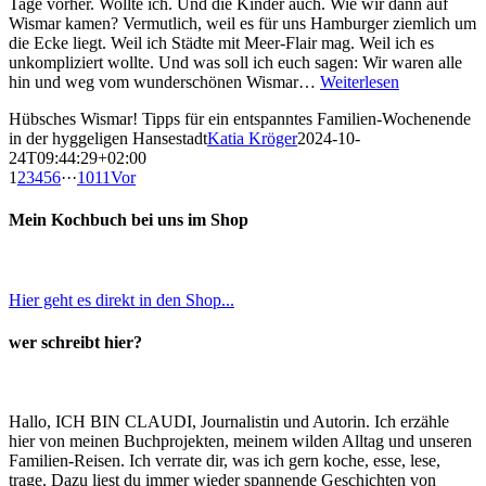
Tage vorher. Wollte ich. Und die Kinder auch. Wie wir dann auf
Wismar kamen? Vermutlich, weil es für uns Hamburger ziemlich um
die Ecke liegt. Weil ich Städte mit Meer-Flair mag. Weil ich es
unkompliziert wollte. Und was soll ich euch sagen: Wir waren alle
hin und weg vom wunderschönen Wismar…
Weiterlesen
Hübsches Wismar! Tipps für ein entspanntes Familien-Wochenende
in der hyggeligen Hansestadt
Katia Kröger
2024-10-
24T09:44:29+02:00
1
2
3
4
5
6
···
10
11
Vor
Mein Kochbuch bei uns im Shop
Hier geht es direkt in den Shop...
wer schreibt hier?
Hallo, ICH BIN CLAUDI, Journalistin und Autorin. Ich erzähle
hier von meinen Buchprojekten, meinem wilden Alltag und unseren
Familien-Reisen. Ich verrate dir, was ich gern koche, esse, lese,
trage. Dazu liest du immer wieder spannende Geschichten von