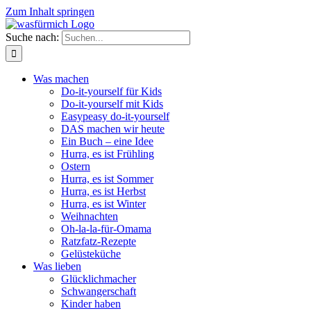
Zum Inhalt springen
Suche nach:
Was machen
Do-it-yourself für Kids
Do-it-yourself mit Kids
Easypeasy do-it-yourself
DAS machen wir heute
Ein Buch – eine Idee
Hurra, es ist Frühling
Ostern
Hurra, es ist Sommer
Hurra, es ist Herbst
Hurra, es ist Winter
Weihnachten
Oh-la-la-für-Omama
Ratzfatz-Rezepte
Gelüsteküche
Was lieben
Glücklichmacher
Schwangerschaft
Kinder haben