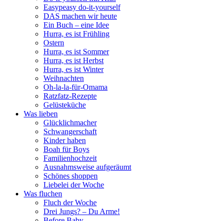
Easypeasy do-it-yourself
DAS machen wir heute
Ein Buch – eine Idee
Hurra, es ist Frühling
Ostern
Hurra, es ist Sommer
Hurra, es ist Herbst
Hurra, es ist Winter
Weihnachten
Oh-la-la-für-Omama
Ratzfatz-Rezepte
Gelüsteküche
Was lieben
Glücklichmacher
Schwangerschaft
Kinder haben
Boah für Boys
Familienhochzeit
Ausnahmsweise aufgeräumt
Schönes shoppen
Liebelei der Woche
Was fluchen
Fluch der Woche
Drei Jungs? – Du Arme!
Before Baby