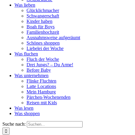
Was lieben
Glücklichmacher
Schwangerschaft
Kinder haben
Boah für Boys
Familienhochzeit
Ausnahmsweise aufgeräumt
Schönes shoppen
Liebelei der Woche
Was fluchen
Fluch der Woche
Drei Jungs? – Du Arme!
Before Baby
Was unternehmen
Flinke Fluchten
Latte Locations
Mein Hamburg
Pärchen-Wochenenden
Reisen mit Kids
Was lesen
Was shoppen
Suche nach: