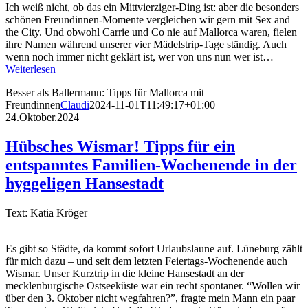
Ich weiß nicht, ob das ein Mittvierziger-Ding ist: aber die besonders
schönen Freundinnen-Momente vergleichen wir gern mit Sex and
the City. Und obwohl Carrie und Co nie auf Mallorca waren, fielen
ihre Namen während unserer vier Mädelstrip-Tage ständig. Auch
wenn noch immer nicht geklärt ist, wer von uns nun wer ist…
Weiterlesen
Besser als Ballermann: Tipps für Mallorca mit
Freundinnen
Claudi
2024-11-01T11:49:17+01:00
24.Oktober.2024
Hübsches Wismar! Tipps für ein
entspanntes Familien-Wochenende in der
hyggeligen Hansestadt
Text: Katia Kröger
Es gibt so Städte, da kommt sofort Urlaubslaune auf. Lüneburg zählt
für mich dazu – und seit dem letzten Feiertags-Wochenende auch
Wismar. Unser Kurztrip in die kleine Hansestadt an der
mecklenburgische Ostseeküste war ein recht spontaner. “Wollen wir
über den 3. Oktober nicht wegfahren?”, fragte mein Mann ein paar