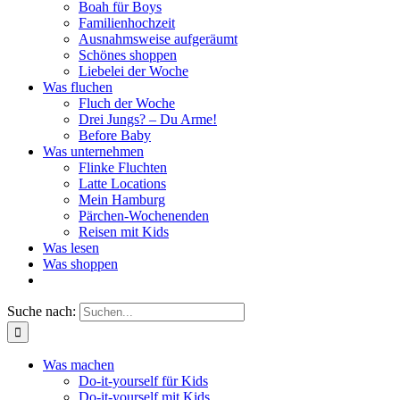
Boah für Boys
Familienhochzeit
Ausnahmsweise aufgeräumt
Schönes shoppen
Liebelei der Woche
Was fluchen
Fluch der Woche
Drei Jungs? – Du Arme!
Before Baby
Was unternehmen
Flinke Fluchten
Latte Locations
Mein Hamburg
Pärchen-Wochenenden
Reisen mit Kids
Was lesen
Was shoppen
Suche nach:
Was machen
Do-it-yourself für Kids
Do-it-yourself mit Kids