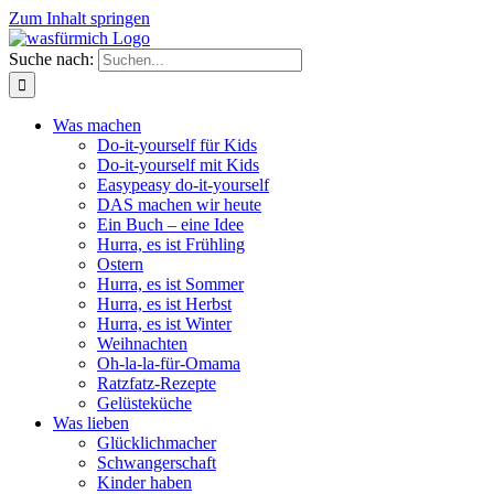
Zum Inhalt springen
Suche nach:
Was machen
Do-it-yourself für Kids
Do-it-yourself mit Kids
Easypeasy do-it-yourself
DAS machen wir heute
Ein Buch – eine Idee
Hurra, es ist Frühling
Ostern
Hurra, es ist Sommer
Hurra, es ist Herbst
Hurra, es ist Winter
Weihnachten
Oh-la-la-für-Omama
Ratzfatz-Rezepte
Gelüsteküche
Was lieben
Glücklichmacher
Schwangerschaft
Kinder haben