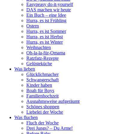
Easypeasy do-it-yourself
DAS machen wir heute
Ein Buch – eine Idee
Hurra, es ist Frühling
Ostern
Hurra, es ist Sommer
Hurra, es ist Herbst
Hurra, es ist Winter
Weihnachten
Oh-la-la-für-Omama
Ratzfatz-Rezepte
Gelüsteküche
Was lieben
Glücklichmacher
Schwangerschaft
Kinder haben
Boah für Boys
Familienhochzeit
Ausnahmsweise aufgeräumt
Schönes shoppen
Liebelei der Woche
Was fluchen
Fluch der Woche
Drei Jungs? – Du Arme!
Before Baby