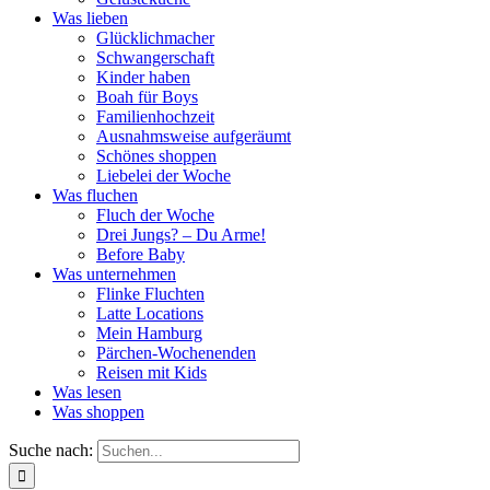
Was lieben
Glücklichmacher
Schwangerschaft
Kinder haben
Boah für Boys
Familienhochzeit
Ausnahmsweise aufgeräumt
Schönes shoppen
Liebelei der Woche
Was fluchen
Fluch der Woche
Drei Jungs? – Du Arme!
Before Baby
Was unternehmen
Flinke Fluchten
Latte Locations
Mein Hamburg
Pärchen-Wochenenden
Reisen mit Kids
Was lesen
Was shoppen
Suche nach: