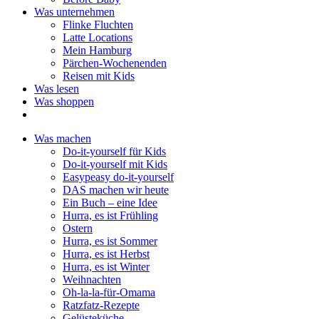
Was unternehmen
Flinke Fluchten
Latte Locations
Mein Hamburg
Pärchen-Wochenenden
Reisen mit Kids
Was lesen
Was shoppen
Was machen
Do-it-yourself für Kids
Do-it-yourself mit Kids
Easypeasy do-it-yourself
DAS machen wir heute
Ein Buch – eine Idee
Hurra, es ist Frühling
Ostern
Hurra, es ist Sommer
Hurra, es ist Herbst
Hurra, es ist Winter
Weihnachten
Oh-la-la-für-Omama
Ratzfatz-Rezepte
Gelüsteküche