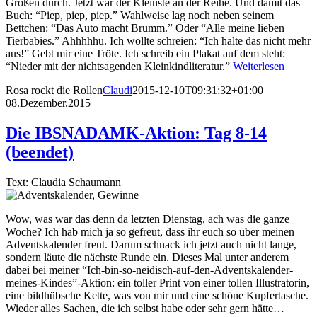
Großen durch. Jetzt war der Kleinste an der Reihe. Und damit das
Buch: “Piep, piep, piep.” Wahlweise lag noch neben seinem
Bettchen: “Das Auto macht Brumm.” Oder “Alle meine lieben
Tierbabies.” Ahhhhhu. Ich wollte schreien: “Ich halte das nicht mehr
aus!” Gebt mir eine Tröte. Ich schreib ein Plakat auf dem steht:
“Nieder mit der nichtsagenden Kleinkindliteratur.”
Weiterlesen
Rosa rockt die Rollen
Claudi
2015-12-10T09:31:32+01:00
08.Dezember.2015
Die IBSNADAMK-Aktion: Tag 8-14
(beendet)
Text: Claudia Schaumann
Wow, was war das denn da letzten Dienstag, ach was die ganze
Woche? Ich hab mich ja so gefreut, dass ihr euch so über meinen
Adventskalender freut. Darum schnack ich jetzt auch nicht lange,
sondern läute die nächste Runde ein. Dieses Mal unter anderem
dabei bei meiner “Ich-bin-so-neidisch-auf-den-Adventskalender-
meines-Kindes”-Aktion: ein toller Print von einer tollen Illustratorin,
eine bildhübsche Kette, was von mir und eine schöne Kupfertasche.
Wieder alles Sachen, die ich selbst habe oder sehr gern hätte…