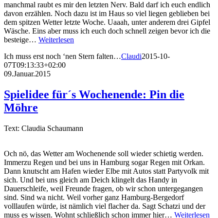
manchmal raubt es mir den letzten Nerv. Bald darf ich euch endlich
davon erzählen. Noch dazu ist im Haus so viel liegen geblieben bei
dem spitzen Wetter letzte Woche. Uaaah, unter anderem drei Gipfel
Wäsche. Eins aber muss ich euch doch schnell zeigen bevor ich die
besteige…
Weiterlesen
Ich muss erst noch ‘nen Stern falten…
Claudi
2015-10-
07T09:13:33+02:00
09.Januar.2015
Spielidee für´s Wochenende: Pin die
Möhre
Text: Claudia Schaumann
Och nö, das Wetter am Wochenende soll wieder schietig werden.
Immerzu Regen und bei uns in Hamburg sogar Regen mit Orkan.
Dann knutscht am Hafen wieder Elbe mit Autos statt Partyvolk mit
sich. Und bei uns gleich am Deich klingelt das Handy in
Dauerschleife, weil Freunde fragen, ob wir schon untergegangen
sind. Sind wa nicht. Weil vorher ganz Hamburg-Bergedorf
volllaufen würde, ist nämlich viel flacher da. Sagt Schatzi und der
muss es wissen. Wohnt schließlich schon immer hier…
Weiterlesen