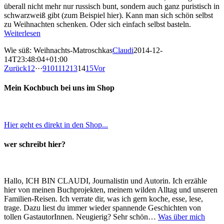
überall nicht mehr nur russisch bunt, sondern auch ganz puristisch in
schwarzweiß gibt (zum Beispiel hier). Kann man sich schön selbst
zu Weihnachten schenken. Oder sich einfach selbst basteln.
Weiterlesen
Wie süß: Weihnachts-Matroschkas
Claudi
2014-12-
14T23:48:04+01:00
Zurück
1
2
···
9
10
11
12
13
14
15
Vor
Mein Kochbuch bei uns im Shop
Hier geht es direkt in den Shop...
wer schreibt hier?
Hallo, ICH BIN CLAUDI, Journalistin und Autorin. Ich erzähle
hier von meinen Buchprojekten, meinem wilden Alltag und unseren
Familien-Reisen. Ich verrate dir, was ich gern koche, esse, lese,
trage. Dazu liest du immer wieder spannende Geschichten von
tollen GastautorInnen. Neugierig? Sehr schön…
Was über mich