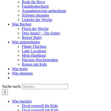
Boah für Boys
Familienhochzeit
Ausnahmsweise aufgeräumt
Schönes shoppen
Liebelei der Woche
Was fluchen
Fluch der Woche
Drei Jungs? – Du Arme!
Before Baby
Was unternehmen
Flinke Fluchten
Latte Locations
Mein Hamburg
Pärchen-Wochenenden
Reisen mit Kids
Was lesen
Was shoppen
Suche nach:
Was machen
Do-it-yourself für Kids
Do-it-yourself mit Kids