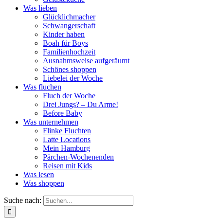
Was lieben
Glücklichmacher
Schwangerschaft
Kinder haben
Boah für Boys
Familienhochzeit
Ausnahmsweise aufgeräumt
Schönes shoppen
Liebelei der Woche
Was fluchen
Fluch der Woche
Drei Jungs? – Du Arme!
Before Baby
Was unternehmen
Flinke Fluchten
Latte Locations
Mein Hamburg
Pärchen-Wochenenden
Reisen mit Kids
Was lesen
Was shoppen
Suche nach: