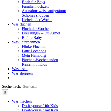
Boah für Boys
Familienhochzeit
Ausnahmsweise aufgeräumt
Schönes shoppen
Liebelei der Woche
Was fluchen
Fluch der Woche
Drei Jungs? – Du Arme!
Before Baby
Was unternehmen
Flinke Fluchten
Latte Locations
Mein Hamburg
Pärchen-Wochenenden
Reisen mit Kids
Was lesen
Was shoppen
Suche nach:
Was machen
Do-it-yourself für Kids
Do-it-yourself mit Kids