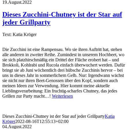
19.August.2022
Dieses Zucchini-Chutney ist der Star auf
jeder Grillparty
Text: Katia Kröger
Die Zucchini ist eine Rampensau. Wo sie ihren Auftritt hat, stehen
alle anderen in zweiter Reihe. Zumindest in unserem Hochbeet, wo
sie sich platzhirschmäßig ein Drittel der Fläche erobert hat – und
Brokkoli, Kohlrabi und Rucola einfach überwuchert werden. Dafür
bringt sie ab Juni wöchentlich drei hübsche Zucchinis hervor – bei
uns in dieses Jahr in sommerlichem Gelb. Nur: Irgendwann wächst
sie nicht nur ihren Beet-Genossen über den Kopf, sondern auch
meinen Ideen zur Verwendung. Hier kommt meine aktuelle
Lieblingsverarbeitung: Ein fruchtig-scharfes Chutney, das jedes
Grillen zur Party macht…!
Weiterlesen
Dieses Zucchini-Chutney ist der Star auf jeder Grillparty
Katia
Kröger
2022-08-16T12:55:13+02:00
04.August.2022