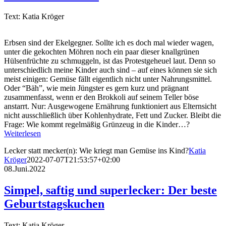
Text: Katia Kröger
Erbsen sind der Ekelgegner. Sollte ich es doch mal wieder wagen,
unter die gekochten Möhren noch ein paar dieser knallgrünen
Hülsenfrüchte zu schmuggeln, ist das Protestgeheuel laut. Denn so
unterschiedlich meine Kinder auch sind – auf eines können sie sich
meist einigen: Gemüse fällt eigentlich nicht unter Nahrungsmittel.
Oder “Bäh”, wie mein Jüngster es gern kurz und prägnant
zusammenfasst, wenn er den Brokkoli auf seinem Teller böse
anstarrt. Nur: Ausgewogene Ernährung funktioniert aus Elternsicht
nicht ausschließlich über Kohlenhydrate, Fett und Zucker. Bleibt die
Frage: Wie kommt regelmäßig Grünzeug in die Kinder…?
Weiterlesen
Lecker statt mecker(n): Wie kriegt man Gemüse ins Kind?
Katia
Kröger
2022-07-07T21:53:57+02:00
08.Juni.2022
Simpel, saftig und superlecker: Der beste
Geburtstagskuchen
Text: Katia Kröger