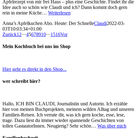
Apfelrezept von mir frei Haus – plus eine Geschichte. Findet ihr die
Idee auch so schön wie Claudi und ich? Dann kommt doch gern
rein in meine Küche…
Weiterlesen
Anna’s Apfelkuchen Abo. Heute: Der Schnelle
Claudi
2022-03-
03T10:03:34+01:00
Zurück
1
2
···
4
5
6
7
8
9
10
···
15
16
Vor
Mein Kochbuch bei uns im Shop
Hier geht es direkt in den Shop...
wer schreibt hier?
Hallo, ICH BIN CLAUDI, Journalistin und Autorin. Ich erzähle
hier von meinen Buchprojekten, meinem wilden Alltag und unseren
Familien-Reisen. Ich verrate dir, was ich gern koche, esse, lese,
trage. Dazu liest du immer wieder spannende Geschichten von
tollen GastautorInnen. Neugierig? Sehr schön…
Was über mich
Familienhochzeit