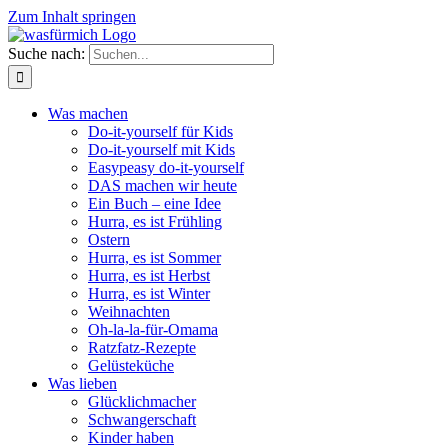
Zum Inhalt springen
Suche nach:
Was machen
Do-it-yourself für Kids
Do-it-yourself mit Kids
Easypeasy do-it-yourself
DAS machen wir heute
Ein Buch – eine Idee
Hurra, es ist Frühling
Ostern
Hurra, es ist Sommer
Hurra, es ist Herbst
Hurra, es ist Winter
Weihnachten
Oh-la-la-für-Omama
Ratzfatz-Rezepte
Gelüsteküche
Was lieben
Glücklichmacher
Schwangerschaft
Kinder haben