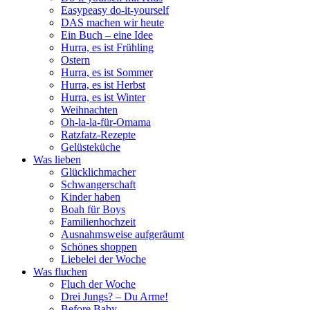
Easypeasy do-it-yourself
DAS machen wir heute
Ein Buch – eine Idee
Hurra, es ist Frühling
Ostern
Hurra, es ist Sommer
Hurra, es ist Herbst
Hurra, es ist Winter
Weihnachten
Oh-la-la-für-Omama
Ratzfatz-Rezepte
Gelüsteküche
Was lieben
Glücklichmacher
Schwangerschaft
Kinder haben
Boah für Boys
Familienhochzeit
Ausnahmsweise aufgeräumt
Schönes shoppen
Liebelei der Woche
Was fluchen
Fluch der Woche
Drei Jungs? – Du Arme!
Before Baby