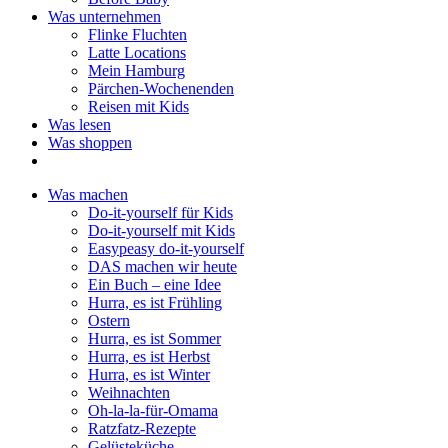
Was unternehmen
Flinke Fluchten
Latte Locations
Mein Hamburg
Pärchen-Wochenenden
Reisen mit Kids
Was lesen
Was shoppen
Was machen
Do-it-yourself für Kids
Do-it-yourself mit Kids
Easypeasy do-it-yourself
DAS machen wir heute
Ein Buch – eine Idee
Hurra, es ist Frühling
Ostern
Hurra, es ist Sommer
Hurra, es ist Herbst
Hurra, es ist Winter
Weihnachten
Oh-la-la-für-Omama
Ratzfatz-Rezepte
Gelüsteküche