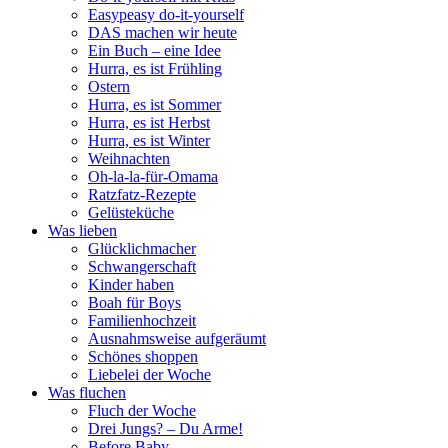
Easypeasy do-it-yourself
DAS machen wir heute
Ein Buch – eine Idee
Hurra, es ist Frühling
Ostern
Hurra, es ist Sommer
Hurra, es ist Herbst
Hurra, es ist Winter
Weihnachten
Oh-la-la-für-Omama
Ratzfatz-Rezepte
Gelüsteküche
Was lieben
Glücklichmacher
Schwangerschaft
Kinder haben
Boah für Boys
Familienhochzeit
Ausnahmsweise aufgeräumt
Schönes shoppen
Liebelei der Woche
Was fluchen
Fluch der Woche
Drei Jungs? – Du Arme!
Before Baby