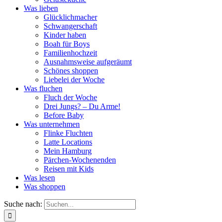
Was lieben
Glücklichmacher
Schwangerschaft
Kinder haben
Boah für Boys
Familienhochzeit
Ausnahmsweise aufgeräumt
Schönes shoppen
Liebelei der Woche
Was fluchen
Fluch der Woche
Drei Jungs? – Du Arme!
Before Baby
Was unternehmen
Flinke Fluchten
Latte Locations
Mein Hamburg
Pärchen-Wochenenden
Reisen mit Kids
Was lesen
Was shoppen
Suche nach: