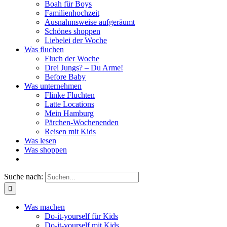
Boah für Boys
Familienhochzeit
Ausnahmsweise aufgeräumt
Schönes shoppen
Liebelei der Woche
Was fluchen
Fluch der Woche
Drei Jungs? – Du Arme!
Before Baby
Was unternehmen
Flinke Fluchten
Latte Locations
Mein Hamburg
Pärchen-Wochenenden
Reisen mit Kids
Was lesen
Was shoppen
Suche nach:
Was machen
Do-it-yourself für Kids
Do-it-yourself mit Kids