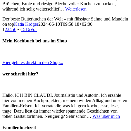
Brötchen, Brote und riesige Bleche voller Kuchen zu backen,
während ich selig weiterschlief…
Weiterlesen
Der beste Butterkuchen der Welt – mit flüssiger Sahne und Mandeln
on top
Katia Kröger
2024-06-10T09:58:18+02:00
1
2
3
4
5
6
···
15
16
Vor
Mein Kochbuch bei uns im Shop
Hier geht es direkt in den Shop...
wer schreibt hier?
Hallo, ICH BIN CLAUDI, Journalistin und Autorin. Ich erzähle
hier von meinen Buchprojekten, meinem wilden Alltag und unseren
Familien-Reisen. Ich verrate dir, was ich gern koche, esse, lese,
trage. Dazu liest du immer wieder spannende Geschichten von
tollen GastautorInnen. Neugierig? Sehr schön…
Was über mich
Familienhochzeit