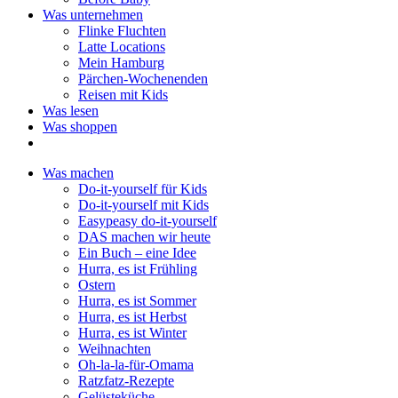
Was unternehmen
Flinke Fluchten
Latte Locations
Mein Hamburg
Pärchen-Wochenenden
Reisen mit Kids
Was lesen
Was shoppen
Was machen
Do-it-yourself für Kids
Do-it-yourself mit Kids
Easypeasy do-it-yourself
DAS machen wir heute
Ein Buch – eine Idee
Hurra, es ist Frühling
Ostern
Hurra, es ist Sommer
Hurra, es ist Herbst
Hurra, es ist Winter
Weihnachten
Oh-la-la-für-Omama
Ratzfatz-Rezepte
Gelüsteküche