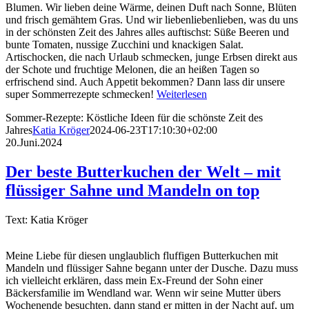
Blumen. Wir lieben deine Wärme, deinen Duft nach Sonne, Blüten
und frisch gemähtem Gras. Und wir liebenliebenlieben, was du uns
in der schönsten Zeit des Jahres alles auftischst: Süße Beeren und
bunte Tomaten, nussige Zucchini und knackigen Salat.
Artischocken, die nach Urlaub schmecken, junge Erbsen direkt aus
der Schote und fruchtige Melonen, die an heißen Tagen so
erfrischend sind. Auch Appetit bekommen? Dann lass dir unsere
super Sommerrezepte schmecken!
Weiterlesen
Sommer-Rezepte: Köstliche Ideen für die schönste Zeit des
Jahres
Katia Kröger
2024-06-23T17:10:30+02:00
20.Juni.2024
Der beste Butterkuchen der Welt – mit
flüssiger Sahne und Mandeln on top
Text: Katia Kröger
Meine Liebe für diesen unglaublich fluffigen Butterkuchen mit
Mandeln und flüssiger Sahne begann unter der Dusche. Dazu muss
ich vielleicht erklären, dass mein Ex-Freund der Sohn einer
Bäckersfamilie im Wendland war. Wenn wir seine Mutter übers
Wochenende besuchten, dann stand er mitten in der Nacht auf, um