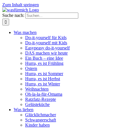
Zum Inhalt springen
Suche nach:
Was machen
Do-it-yourself für Kids
Do-it-yourself mit Kids
Easypeasy do-it-yourself
DAS machen wir heute
Ein Buch – eine Idee
Hurra, es ist Frühling
Ostern
Hurra, es ist Sommer
Hurra, es ist Herbst
Hurra, es ist Winter
Weihnachten
Oh-la-la-für-Omama
Ratzfatz-Rezepte
Gelüsteküche
Was lieben
Glücklichmacher
Schwangerschaft
Kinder haben