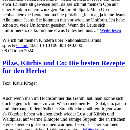
etwa 12 Jahre alt gewesen sein, da saß ich mit meinem Opa auf
einer Bank in einem winzigen Park in Stuttgart. Mein Opa
beobachtete die Leute und meinte plötzlich „Ich mag ja keine Jeans.
Alle tragen Jeans. Sie kommen mir vor wie eine Uniform. Ich habe
schon zu viele Uniformen gesehen. Wenn die Leute sich
uniformieren, da kommt nie etwas Gutes bei raus…”
Weiterlesen
Wie ich mit meinen Kindern über Nationalsozialismus
spreche
Claudi
2024-10-10T09:00:13+02:00
08.Oktober.2024
Pilze, Kürbis und Co: Die besten Rezepte
für den Herbst
Text: Katia Kröger
Auch wenn man im Hochsommer das Gefühl hat, man könne sich
doch eigentlich immerzu von Wassermelonen-Feta-Salat, Gazpacho
und überhaupt ferienköstlicher Strandküche ernähren: Irgendwann
ab Oktober haben wir eben doch wieder Lust auf Kürbis und
Waldpilze, auf warme Eintöpfe und sämige Suppen, die an frischen
Herbstabenden gut von innen wärmen. Le voilà – hier kommen
unsere drei herbstlichen Lieblingsrezepte…
Weiterlesen