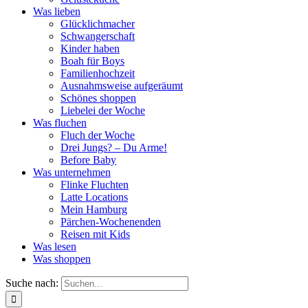
Was lieben
Glücklichmacher
Schwangerschaft
Kinder haben
Boah für Boys
Familienhochzeit
Ausnahmsweise aufgeräumt
Schönes shoppen
Liebelei der Woche
Was fluchen
Fluch der Woche
Drei Jungs? – Du Arme!
Before Baby
Was unternehmen
Flinke Fluchten
Latte Locations
Mein Hamburg
Pärchen-Wochenenden
Reisen mit Kids
Was lesen
Was shoppen
Suche nach: