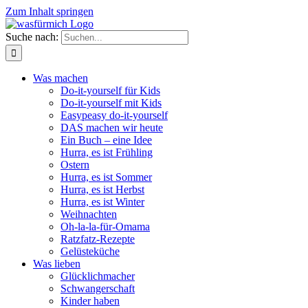
Zum Inhalt springen
Suche nach:
Was machen
Do-it-yourself für Kids
Do-it-yourself mit Kids
Easypeasy do-it-yourself
DAS machen wir heute
Ein Buch – eine Idee
Hurra, es ist Frühling
Ostern
Hurra, es ist Sommer
Hurra, es ist Herbst
Hurra, es ist Winter
Weihnachten
Oh-la-la-für-Omama
Ratzfatz-Rezepte
Gelüsteküche
Was lieben
Glücklichmacher
Schwangerschaft
Kinder haben