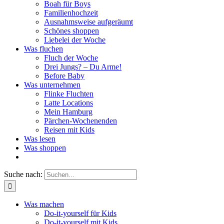
Boah für Boys
Familienhochzeit
Ausnahmsweise aufgeräumt
Schönes shoppen
Liebelei der Woche
Was fluchen
Fluch der Woche
Drei Jungs? – Du Arme!
Before Baby
Was unternehmen
Flinke Fluchten
Latte Locations
Mein Hamburg
Pärchen-Wochenenden
Reisen mit Kids
Was lesen
Was shoppen
Suche nach:
Was machen
Do-it-yourself für Kids
Do-it-yourself mit Kids