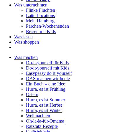
Was unternehmen
Flinke Fluchten
Latte Locations
Mein Hamburg
Pärchen-Wochenenden
Reisen mit Kids
Was lesen
Was shoppen
Was machen
Do-it-yourself für Kids
Do-it-yourself mit Kids
Easypeasy do-it-yourself
DAS machen wir heute
Ein Buch – eine Idee
Hurra, es ist Frühling
Ostern
Hurra, es ist Sommer
Hurra, es ist Herbst
Hurra, es ist Winter
Weihnachten
Oh-la-la-für-Omama
Ratzfatz-Rezepte
Gelüsteküche