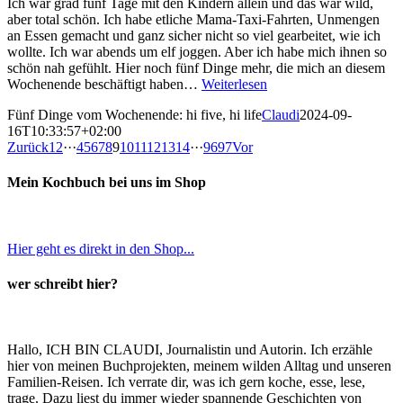
Ich war grad fünf Tage mit den Kindern allein und das war wild,
aber total schön. Ich habe etliche Mama-Taxi-Fahrten, Unmengen
an Essen gemacht und ganz sicher nicht so viel gearbeitet, wie ich
wollte. Ich war abends um elf joggen. Aber ich habe mich ihnen so
schön nah gefühlt. Hier noch fünf Dinge mehr, die mich an diesem
Wochenende beschäftigt haben…
Weiterlesen
Fünf Dinge vom Wochenende: hi five, hi life
Claudi
2024-09-
16T10:33:57+02:00
Zurück
1
2
···
4
5
6
7
8
9
10
11
12
13
14
···
96
97
Vor
Mein Kochbuch bei uns im Shop
Hier geht es direkt in den Shop...
wer schreibt hier?
Hallo, ICH BIN CLAUDI, Journalistin und Autorin. Ich erzähle
hier von meinen Buchprojekten, meinem wilden Alltag und unseren
Familien-Reisen. Ich verrate dir, was ich gern koche, esse, lese,
trage. Dazu liest du immer wieder spannende Geschichten von