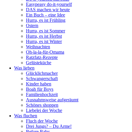
Easypeasy do-it-yourself
DAS machen wir heute
Ein Buch – eine Idee
Hurra, es ist Frühling
Ostern
Hurra, es ist Sommer
Hurra, es ist Herbst
Hurra, es ist Winter
Weihnachten
Oh-la-la-für-Omama
Ratzfatz-Rezepte
Gelüsteküche
Was lieben
Glücklichmacher
Schwangerschaft
Kinder haben
Boah für Boys
Familienhochzeit
Ausnahmsweise aufgeräumt
Schönes shoppen
Liebelei der Woche
Was fluchen
Fluch der Woche
Drei Jungs? – Du Arme!
Before Baby