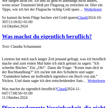
Wir fliegen nicht oft. Ab und zu geht es allerdings nicht anders,
wenn unser Traumziel bloß per Flugzeug zu erreichen ist. Hier ein
Tipps, wie ich bei der Flugsuche richtig Geld spare…
Weiterlesen
So kannst du beim Flüge buchen viel Geld sparen
Claudi
2024-10-
30T13:18:02+01:00
14.Oktober.2024
Was machst du eigentlich beruflich?
Text: Claudia Schaumann
Letztens hat mich nach langer Zeit jemand gefragt, was ich beruflich
mache und zum ersten Mal habe ich mich getraut zu sagen: “Ich
schreibe Bücher.” Ein „Oh!“. Dann die Frage: “Kennt man dich in
der Buchhandlung?“ Ich zuckte mit den Schultern und sagte:
“Zumindest haben sie hoffentlich irgendwo ein Buch von mir.”
Nicken. Und dann sagte ich den entscheidenden Satz…
Weiterlesen
Was machst du eigentlich beruflich?
Claudi
2024-11-
04T17:08:56+01:00
11.Oktober.2024
Diese verdammte Vereinbarkeit, die nicht