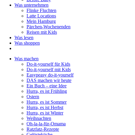
Was unternehmen
Flinke Fluchten
Latte Locations
Mein Hamburg
Pärchen-Wochenenden
Reisen mit Kids
Was lesen
Was shoppen
Was machen
Do-it-yourself für Kids
Do-it-yourself mit Kids
Easypeasy do-it-yourself
DAS machen wir heute
Ein Buch – eine Idee
Hurra, es ist Frühling
Ostern
Hurra, es ist Sommer
Hurra, es ist Herbst
Hurra, es ist Winter
Weihnachten
Oh-la-la-für-Omama
Ratzfatz-Rezepte
Gelüsteküche