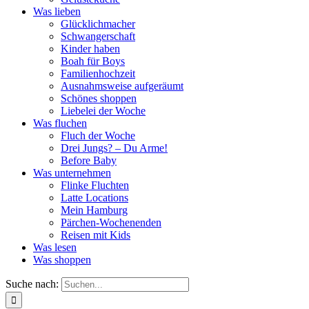
Was lieben
Glücklichmacher
Schwangerschaft
Kinder haben
Boah für Boys
Familienhochzeit
Ausnahmsweise aufgeräumt
Schönes shoppen
Liebelei der Woche
Was fluchen
Fluch der Woche
Drei Jungs? – Du Arme!
Before Baby
Was unternehmen
Flinke Fluchten
Latte Locations
Mein Hamburg
Pärchen-Wochenenden
Reisen mit Kids
Was lesen
Was shoppen
Suche nach: