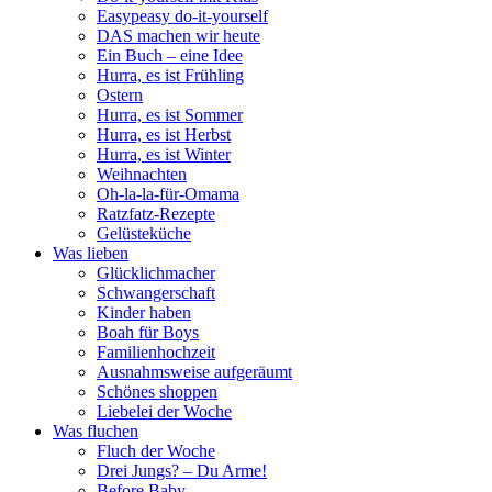
Easypeasy do-it-yourself
DAS machen wir heute
Ein Buch – eine Idee
Hurra, es ist Frühling
Ostern
Hurra, es ist Sommer
Hurra, es ist Herbst
Hurra, es ist Winter
Weihnachten
Oh-la-la-für-Omama
Ratzfatz-Rezepte
Gelüsteküche
Was lieben
Glücklichmacher
Schwangerschaft
Kinder haben
Boah für Boys
Familienhochzeit
Ausnahmsweise aufgeräumt
Schönes shoppen
Liebelei der Woche
Was fluchen
Fluch der Woche
Drei Jungs? – Du Arme!
Before Baby