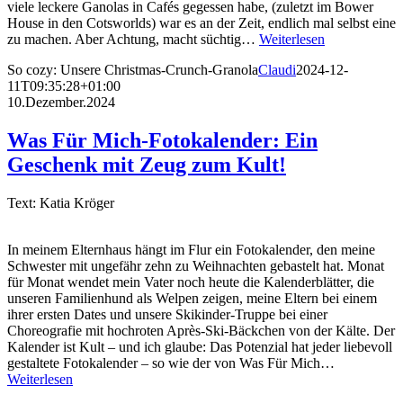
viele leckere Ganolas in Cafés gegessen habe, (zuletzt im Bower
House in den Cotsworlds) war es an der Zeit, endlich mal selbst eine
zu machen. Aber Achtung, macht süchtig…
Weiterlesen
So cozy: Unsere Christmas-Crunch-Granola
Claudi
2024-12-
11T09:35:28+01:00
10.Dezember.2024
Was Für Mich-Fotokalender: Ein
Geschenk mit Zeug zum Kult!
Text: Katia Kröger
In meinem Elternhaus hängt im Flur ein Fotokalender, den meine
Schwester mit ungefähr zehn zu Weihnachten gebastelt hat. Monat
für Monat wendet mein Vater noch heute die Kalenderblätter, die
unseren Familienhund als Welpen zeigen, meine Eltern bei einem
ihrer ersten Dates und unsere Skikinder-Truppe bei einer
Choreografie mit hochroten Après-Ski-Bäckchen von der Kälte. Der
Kalender ist Kult – und ich glaube: Das Potenzial hat jeder liebevoll
gestaltete Fotokalender – so wie der von Was Für Mich…
Weiterlesen