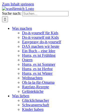
Zum Inhalt springen
Suche nach:
Was machen
Do-it-yourself für Kids
Do-it-yourself mit Kids
Easypeasy do-it-yourself
DAS machen wir heute
Ein Buch – eine Idee
Hurra, es ist Frühling
Ostern
Hurra, es ist Sommer
Hurra, es ist Herbst
Hurra, es ist Winter
Weihnachten
Oh-la-la-für-Omama
Ratzfatz-Rezepte
Gelüsteküche
Was lieben
Glücklichmacher
Schwangerschaft
Kinder haben