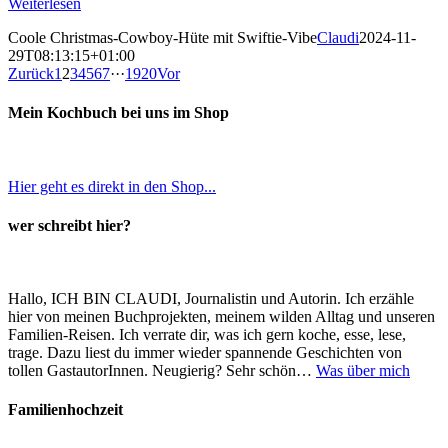
Weiterlesen
Coole Christmas-Cowboy-Hüte mit Swiftie-Vibe
Claudi
2024-11-
29T08:13:15+01:00
Zurück
1
2
3
4
5
6
7
···
19
20
Vor
Mein Kochbuch bei uns im Shop
Hier geht es direkt in den Shop...
wer schreibt hier?
Hallo, ICH BIN CLAUDI, Journalistin und Autorin. Ich erzähle
hier von meinen Buchprojekten, meinem wilden Alltag und unseren
Familien-Reisen. Ich verrate dir, was ich gern koche, esse, lese,
trage. Dazu liest du immer wieder spannende Geschichten von
tollen GastautorInnen. Neugierig? Sehr schön…
Was über mich
Familienhochzeit