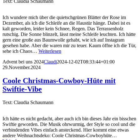
Text: Claudia Schaumann
Ich wundere mich über die quietschgrünen Blätter der Rose im
Dezember, als ich die Schleife an die Haustür hänge. Dabei ist es
kalt geworden, leider kein Schnee, Regen. Das Terrassenholz
rutschig. Die Sonne blinzelt, lässt meine Schleife leuchten. Ich hätte
gern eine große aus Baumwolle gehabt, wie ich auf Instagram
gesehen habe. Aber die waren mir zu teuer. Kaum öffne ich die Tür,
sehe ich Chaos…
Weiterlesen
Advent bei uns 2024
Claudi
2024-12-02T08:33:44+01:00
29.November.2024
Coole Christmas-Cowboy-Hüte mit
Swiftie-Vibe
Text: Claudia Schaumann
Ich hätte es nicht gedacht, aber auch ich bin dieses Jahr ein bisschen
Swiftie geworden. Die Musik ohrwurmig, der Style so cool und die
verbindenden Vibes einfach ansteckend. Hier kommt eine etwas
andere Weihnachtsdeko: Coole Christmas-Cowboyhüte…