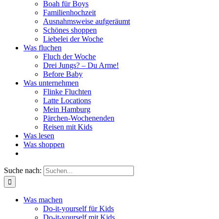
Boah für Boys
Familienhochzeit
Ausnahmsweise aufgeräumt
Schönes shoppen
Liebelei der Woche
Was fluchen
Fluch der Woche
Drei Jungs? – Du Arme!
Before Baby
Was unternehmen
Flinke Fluchten
Latte Locations
Mein Hamburg
Pärchen-Wochenenden
Reisen mit Kids
Was lesen
Was shoppen
Suche nach:
Was machen
Do-it-yourself für Kids
Do-it-yourself mit Kids