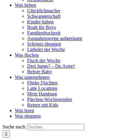
Was lieben
Glücklichmacher
Schwangerschaft
Kinder haben
Boah für Boys
Familienhochzeit
Ausnahmsweise aufgeräumt
Schönes shoppen
Liebelei der Woche
Was fluchen
Fluch der Woche
Drei Jungs? – Du Arme!
Before Baby
Was unternehmen
Flinke Fluchten
Latte Locations
Mein Hamburg
Pärchen-Wochenenden
Reisen mit Kids
Was lesen
Was shoppen
Suche nach: