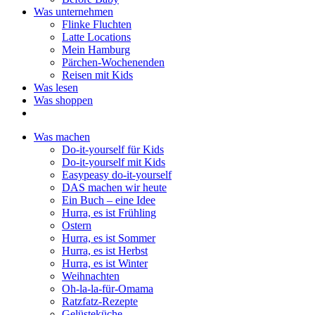
Was unternehmen
Flinke Fluchten
Latte Locations
Mein Hamburg
Pärchen-Wochenenden
Reisen mit Kids
Was lesen
Was shoppen
Was machen
Do-it-yourself für Kids
Do-it-yourself mit Kids
Easypeasy do-it-yourself
DAS machen wir heute
Ein Buch – eine Idee
Hurra, es ist Frühling
Ostern
Hurra, es ist Sommer
Hurra, es ist Herbst
Hurra, es ist Winter
Weihnachten
Oh-la-la-für-Omama
Ratzfatz-Rezepte
Gelüsteküche