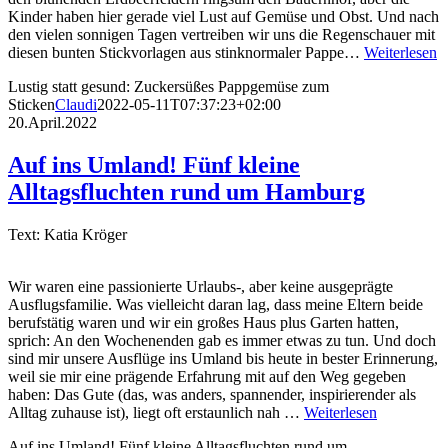
Kinder haben hier gerade viel Lust auf Gemüse und Obst. Und nach
den vielen sonnigen Tagen vertreiben wir uns die Regenschauer mit
diesen bunten Stickvorlagen aus stinknormaler Pappe…
Weiterlesen
Lustig statt gesund: Zuckersüßes Pappgemüse zum
Sticken
Claudi
2022-05-11T07:37:23+02:00
20.April.2022
Auf ins Umland! Fünf kleine
Alltagsfluchten rund um Hamburg
Text: Katia Kröger
Wir waren eine passionierte Urlaubs-, aber keine ausgeprägte
Ausflugsfamilie. Was vielleicht daran lag, dass meine Eltern beide
berufstätig waren und wir ein großes Haus plus Garten hatten,
sprich: An den Wochenenden gab es immer etwas zu tun. Und doch
sind mir unsere Ausflüge ins Umland bis heute in bester Erinnerung,
weil sie mir eine prägende Erfahrung mit auf den Weg gegeben
haben: Das Gute (das, was anders, spannender, inspirierender als
Alltag zuhause ist), liegt oft erstaunlich nah …
Weiterlesen
Auf ins Umland! Fünf kleine Alltagsfluchten rund um