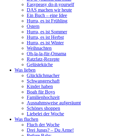
Easypeasy do-it-yourself
DAS machen wir heute
Ein Buch – eine Idee
Hurra, es ist Frühling
Ostern
Hurra, es ist Sommer
Hurra, es ist Herbst
Hurra, es ist Winter
Weihnachten
Oh-la-la-für-Omama
Ratzfatz-Rezepte
Gelüsteküche
Was lieben
Glücklichmacher
Schwangerschaft
Kinder haben
Boah für Boys
Familienhochzeit
Ausnahmsweise aufgeräumt
Schönes shoppen
Liebelei der Woche
Was fluchen
Fluch der Woche
Drei Jungs? – Du Arme!
Before Baby