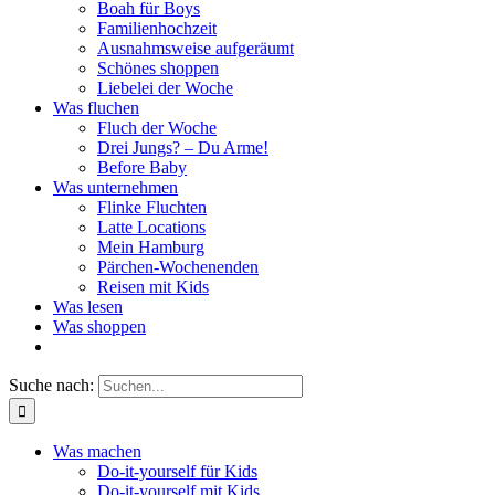
Boah für Boys
Familienhochzeit
Ausnahmsweise aufgeräumt
Schönes shoppen
Liebelei der Woche
Was fluchen
Fluch der Woche
Drei Jungs? – Du Arme!
Before Baby
Was unternehmen
Flinke Fluchten
Latte Locations
Mein Hamburg
Pärchen-Wochenenden
Reisen mit Kids
Was lesen
Was shoppen
Suche nach:
Was machen
Do-it-yourself für Kids
Do-it-yourself mit Kids