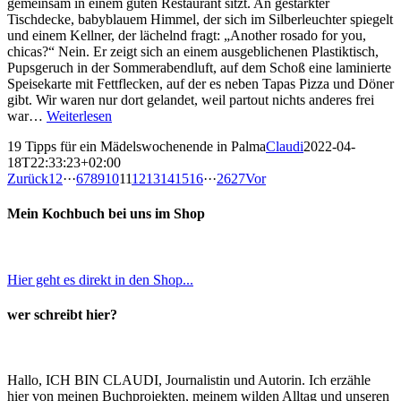
gemeinsam in einem guten Restaurant sitzt. An gestärkter
Tischdecke, babyblauem Himmel, der sich im Silberleuchter spiegelt
und einem Kellner, der lächelnd fragt: „Another rosado for you,
chicas?“ Nein. Er zeigt sich an einem ausgeblichenen Plastiktisch,
Pupsgeruch in der Sommerabendluft, auf dem Schoß eine laminierte
Speisekarte mit Fettflecken, auf der es neben Tapas Pizza und Döner
gibt. Wir waren nur dort gelandet, weil partout nichts anderes frei
war…
Weiterlesen
19 Tipps für ein Mädelswochenende in Palma
Claudi
2022-04-
18T22:33:23+02:00
Zurück
1
2
···
6
7
8
9
10
11
12
13
14
15
16
···
26
27
Vor
Mein Kochbuch bei uns im Shop
Hier geht es direkt in den Shop...
wer schreibt hier?
Hallo, ICH BIN CLAUDI, Journalistin und Autorin. Ich erzähle
hier von meinen Buchprojekten, meinem wilden Alltag und unseren