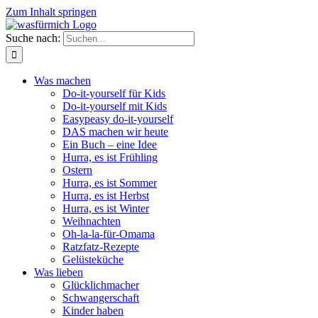
Zum Inhalt springen
Suche nach:
Was machen
Do-it-yourself für Kids
Do-it-yourself mit Kids
Easypeasy do-it-yourself
DAS machen wir heute
Ein Buch – eine Idee
Hurra, es ist Frühling
Ostern
Hurra, es ist Sommer
Hurra, es ist Herbst
Hurra, es ist Winter
Weihnachten
Oh-la-la-für-Omama
Ratzfatz-Rezepte
Gelüsteküche
Was lieben
Glücklichmacher
Schwangerschaft
Kinder haben