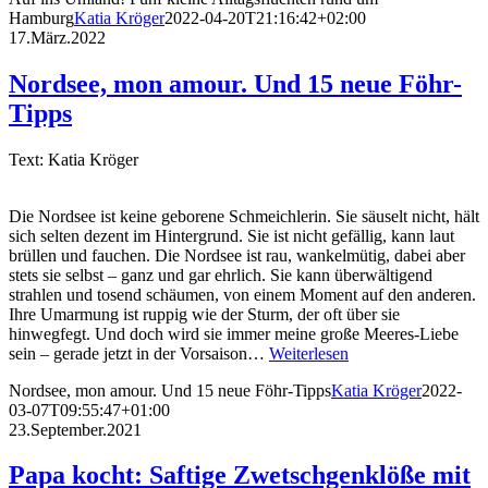
Hamburg
Katia Kröger
2022-04-20T21:16:42+02:00
17.März.2022
Nordsee, mon amour. Und 15 neue Föhr-
Tipps
Text: Katia Kröger
Die Nordsee ist keine geborene Schmeichlerin. Sie säuselt nicht, hält
sich selten dezent im Hintergrund. Sie ist nicht gefällig, kann laut
brüllen und fauchen. Die Nordsee ist rau, wankelmütig, dabei aber
stets sie selbst – ganz und gar ehrlich. Sie kann überwältigend
strahlen und tosend schäumen, von einem Moment auf den anderen.
Ihre Umarmung ist ruppig wie der Sturm, der oft über sie
hinwegfegt. Und doch wird sie immer meine große Meeres-Liebe
sein – gerade jetzt in der Vorsaison…
Weiterlesen
Nordsee, mon amour. Und 15 neue Föhr-Tipps
Katia Kröger
2022-
03-07T09:55:47+01:00
23.September.2021
Papa kocht: Saftige Zwetschgenklöße mit