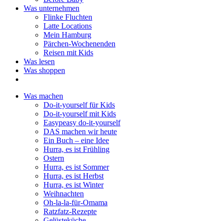
Was unternehmen
Flinke Fluchten
Latte Locations
Mein Hamburg
Pärchen-Wochenenden
Reisen mit Kids
Was lesen
Was shoppen
Was machen
Do-it-yourself für Kids
Do-it-yourself mit Kids
Easypeasy do-it-yourself
DAS machen wir heute
Ein Buch – eine Idee
Hurra, es ist Frühling
Ostern
Hurra, es ist Sommer
Hurra, es ist Herbst
Hurra, es ist Winter
Weihnachten
Oh-la-la-für-Omama
Ratzfatz-Rezepte
Gelüsteküche