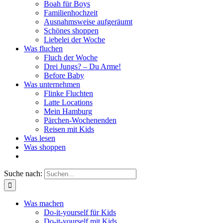
Boah für Boys
Familienhochzeit
Ausnahmsweise aufgeräumt
Schönes shoppen
Liebelei der Woche
Was fluchen
Fluch der Woche
Drei Jungs? – Du Arme!
Before Baby
Was unternehmen
Flinke Fluchten
Latte Locations
Mein Hamburg
Pärchen-Wochenenden
Reisen mit Kids
Was lesen
Was shoppen
Suche nach:
Was machen
Do-it-yourself für Kids
Do-it-yourself mit Kids