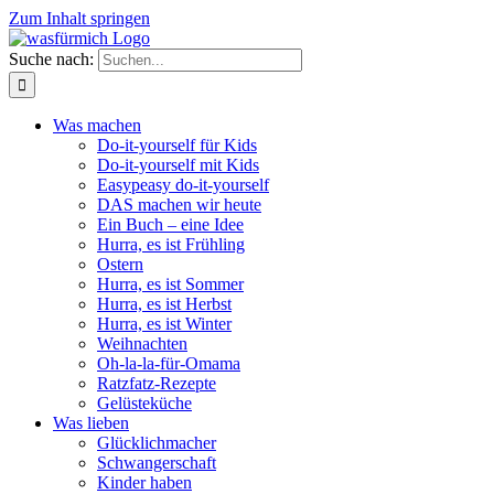
Zum Inhalt springen
Suche nach:
Was machen
Do-it-yourself für Kids
Do-it-yourself mit Kids
Easypeasy do-it-yourself
DAS machen wir heute
Ein Buch – eine Idee
Hurra, es ist Frühling
Ostern
Hurra, es ist Sommer
Hurra, es ist Herbst
Hurra, es ist Winter
Weihnachten
Oh-la-la-für-Omama
Ratzfatz-Rezepte
Gelüsteküche
Was lieben
Glücklichmacher
Schwangerschaft
Kinder haben