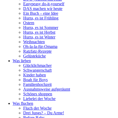
Easypeasy do-it-yourself
DAS machen wir heute
Ein Buch – eine Idee
Hurra, es ist Frühling
Ostern
Hurra, es ist Sommer
Hurra, es ist Herbst
Hurra, es ist Winter
Weihnachten
Oh-la-la-für-Omama
Ratzfatz-Rezepte
Gelüsteküche
Was lieben
Glücklichmacher
Schwangerschaft
Kinder haben
Boah für Boys
Familienhochzeit
Ausnahmsweise aufgeräumt
Schönes shoppen
Liebelei der Woche
Was fluchen
Fluch der Woche
Drei Jungs? – Du Arme!
Before Baby