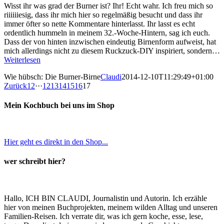
Wisst ihr was grad der Burner ist? Ihr! Echt wahr. Ich freu mich so
riiiiiiesig, dass ihr mich hier so regelmäßig besucht und dass ihr
immer öfter so nette Kommentare hinterlasst. Ihr lasst es echt
ordentlich hummeln in meinem 32.-Woche-Hintern, sag ich euch.
Dass der von hinten inzwischen eindeutig Birnenform aufweist, hat
mich allerdings nicht zu diesem Ruckzuck-DIY inspiriert, sondern…
Weiterlesen
Wie hübsch: Die Burner-Birne
Claudi
2014-12-10T11:29:49+01:00
Zurück
1
2
···
12
13
14
15
16
17
Mein Kochbuch bei uns im Shop
Hier geht es direkt in den Shop...
wer schreibt hier?
Hallo, ICH BIN CLAUDI, Journalistin und Autorin. Ich erzähle
hier von meinen Buchprojekten, meinem wilden Alltag und unseren
Familien-Reisen. Ich verrate dir, was ich gern koche, esse, lese,