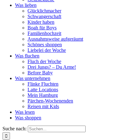
Was lieben
Glücklichmacher
Schwangerschaft
Kinder haben
Boah für Boys
Familienhochzeit
Ausnahmsweise aufgeräumt
Schönes shoppen
Liebelei der Woche
Was fluchen
Fluch der Woche
Drei Jungs? – Du Arme!
Before Baby
Was unternehmen
Flinke Fluchten
Latte Locations
Mein Hamburg
Pärchen-Wochenenden
Reisen mit Kids
Was lesen
Was shoppen
Suche nach: