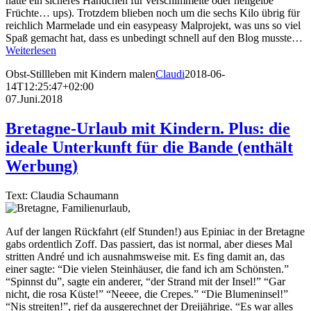
hatte ein sicheres Händchen für verschimmelte oder hellgelbe
Früchte… ups). Trotzdem blieben noch um die sechs Kilo übrig für
reichlich Marmelade und ein easypeasy Malprojekt, was uns so viel
Spaß gemacht hat, dass es unbedingt schnell auf den Blog musste…
Weiterlesen
Obst-Stillleben mit Kindern malen
Claudi
2018-06-
14T12:25:47+02:00
07.Juni.2018
Bretagne-Urlaub mit Kindern. Plus: die
ideale Unterkunft für die Bande (enthält
Werbung)
Text: Claudia Schaumann
Auf der langen Rückfahrt (elf Stunden!) aus Epiniac in der Bretagne
gabs ordentlich Zoff. Das passiert, das ist normal, aber dieses Mal
stritten André und ich ausnahmsweise mit. Es fing damit an, das
einer sagte: “Die vielen Steinhäuser, die fand ich am Schönsten.”
“Spinnst du”, sagte ein anderer, “der Strand mit der Insel!” “Gar
nicht, die rosa Küste!” “Neeee, die Crepes.” “Die Blumeninsel!”
“Nis streiten!”, rief da ausgerechnet der Dreijährige. “Es war alles