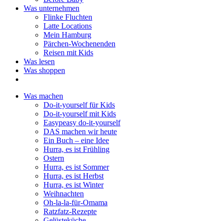
Was unternehmen
Flinke Fluchten
Latte Locations
Mein Hamburg
Pärchen-Wochenenden
Reisen mit Kids
Was lesen
Was shoppen
Was machen
Do-it-yourself für Kids
Do-it-yourself mit Kids
Easypeasy do-it-yourself
DAS machen wir heute
Ein Buch – eine Idee
Hurra, es ist Frühling
Ostern
Hurra, es ist Sommer
Hurra, es ist Herbst
Hurra, es ist Winter
Weihnachten
Oh-la-la-für-Omama
Ratzfatz-Rezepte
Gelüsteküche