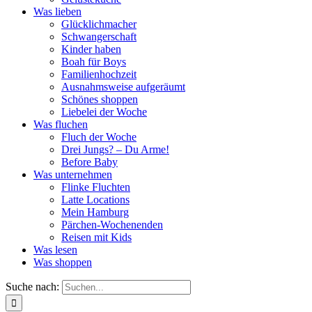
Was lieben
Glücklichmacher
Schwangerschaft
Kinder haben
Boah für Boys
Familienhochzeit
Ausnahmsweise aufgeräumt
Schönes shoppen
Liebelei der Woche
Was fluchen
Fluch der Woche
Drei Jungs? – Du Arme!
Before Baby
Was unternehmen
Flinke Fluchten
Latte Locations
Mein Hamburg
Pärchen-Wochenenden
Reisen mit Kids
Was lesen
Was shoppen
Suche nach: