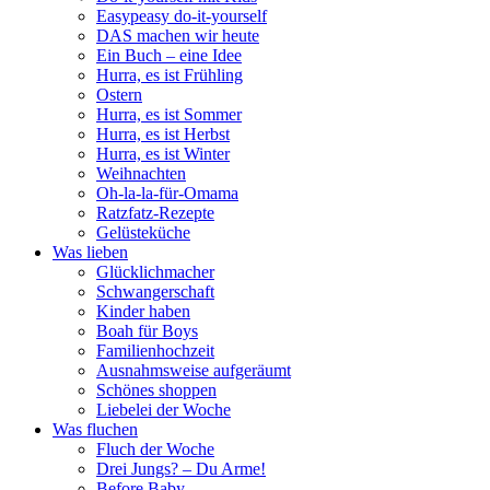
Easypeasy do-it-yourself
DAS machen wir heute
Ein Buch – eine Idee
Hurra, es ist Frühling
Ostern
Hurra, es ist Sommer
Hurra, es ist Herbst
Hurra, es ist Winter
Weihnachten
Oh-la-la-für-Omama
Ratzfatz-Rezepte
Gelüsteküche
Was lieben
Glücklichmacher
Schwangerschaft
Kinder haben
Boah für Boys
Familienhochzeit
Ausnahmsweise aufgeräumt
Schönes shoppen
Liebelei der Woche
Was fluchen
Fluch der Woche
Drei Jungs? – Du Arme!
Before Baby