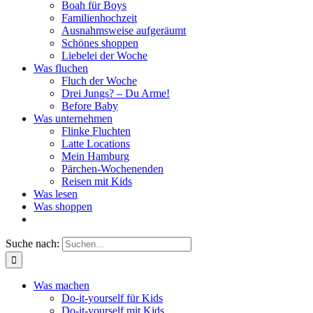
Boah für Boys
Familienhochzeit
Ausnahmsweise aufgeräumt
Schönes shoppen
Liebelei der Woche
Was fluchen
Fluch der Woche
Drei Jungs? – Du Arme!
Before Baby
Was unternehmen
Flinke Fluchten
Latte Locations
Mein Hamburg
Pärchen-Wochenenden
Reisen mit Kids
Was lesen
Was shoppen
Suche nach:
Was machen
Do-it-yourself für Kids
Do-it-yourself mit Kids