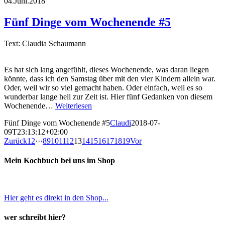
04.Juni.2018
Fünf Dinge vom Wochenende #5
Text: Claudia Schaumann
Es hat sich lang angefühlt, dieses Wochenende, was daran liegen
könnte, dass ich den Samstag über mit den vier Kindern allein war.
Oder, weil wir so viel gemacht haben. Oder einfach, weil es so
wunderbar lange hell zur Zeit ist. Hier fünf Gedanken von diesem
Wochenende…
Weiterlesen
Fünf Dinge vom Wochenende #5
Claudi
2018-07-
09T23:13:12+02:00
Zurück
1
2
···
8
9
10
11
12
13
14
15
16
17
18
19
Vor
Mein Kochbuch bei uns im Shop
Hier geht es direkt in den Shop...
wer schreibt hier?