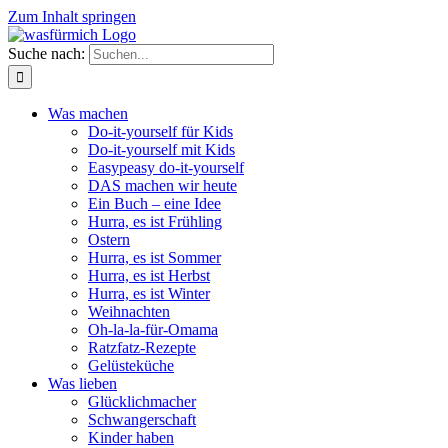
Zum Inhalt springen
Suche nach:
Was machen
Do-it-yourself für Kids
Do-it-yourself mit Kids
Easypeasy do-it-yourself
DAS machen wir heute
Ein Buch – eine Idee
Hurra, es ist Frühling
Ostern
Hurra, es ist Sommer
Hurra, es ist Herbst
Hurra, es ist Winter
Weihnachten
Oh-la-la-für-Omama
Ratzfatz-Rezepte
Gelüsteküche
Was lieben
Glücklichmacher
Schwangerschaft
Kinder haben