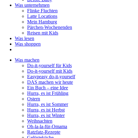
Was unternehmen
Flinke Fluchten
Latte Locations
Mein Hamburg
Pärchen-Wochenenden
Reisen mit Kids
Was lesen
Was shoppen
Was machen
Do-it-yourself für Kids
Do-it-yourself mit Kids
Easypeasy do-it-yourself
DAS machen wir heute
Ein Buch – eine Idee
Hurra, es ist Frühling
Ostern
Hurra, es ist Sommer
Hurra, es ist Herbst
Hurra, es ist Winter
Weihnachten
Oh-la-la-für-Omama
Ratzfatz-Rezepte
Gelüsteküche