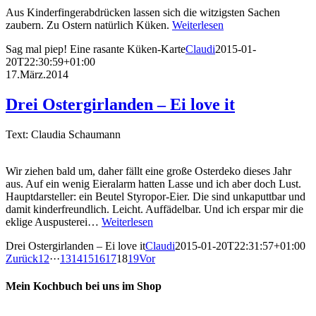
Aus Kinderfingerabdrücken lassen sich die witzigsten Sachen
zaubern. Zu Ostern natürlich Küken.
Weiterlesen
Sag mal piep! Eine rasante Küken-Karte
Claudi
2015-01-
20T22:30:59+01:00
17.März.2014
Drei Ostergirlanden – Ei love it
Text: Claudia Schaumann
Wir ziehen bald um, daher fällt eine große Osterdeko dieses Jahr
aus. Auf ein wenig Eieralarm hatten Lasse und ich aber doch Lust.
Hauptdarsteller: ein Beutel Styropor-Eier. Die sind unkaputtbar und
damit kinderfreundlich. Leicht. Auffädelbar. Und ich erspar mir die
eklige Auspusterei…
Weiterlesen
Drei Ostergirlanden – Ei love it
Claudi
2015-01-20T22:31:57+01:00
Zurück
1
2
···
13
14
15
16
17
18
19
Vor
Mein Kochbuch bei uns im Shop