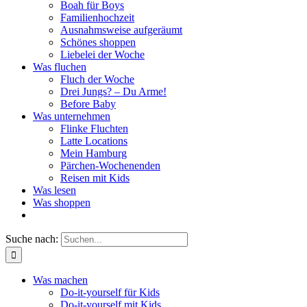
Boah für Boys
Familienhochzeit
Ausnahmsweise aufgeräumt
Schönes shoppen
Liebelei der Woche
Was fluchen
Fluch der Woche
Drei Jungs? – Du Arme!
Before Baby
Was unternehmen
Flinke Fluchten
Latte Locations
Mein Hamburg
Pärchen-Wochenenden
Reisen mit Kids
Was lesen
Was shoppen
Suche nach:
Was machen
Do-it-yourself für Kids
Do-it-yourself mit Kids