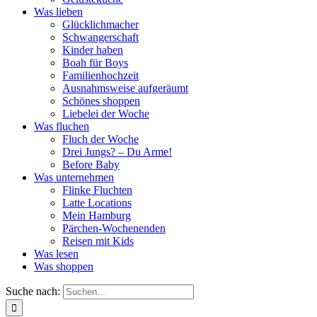
Was lieben
Glücklichmacher
Schwangerschaft
Kinder haben
Boah für Boys
Familienhochzeit
Ausnahmsweise aufgeräumt
Schönes shoppen
Liebelei der Woche
Was fluchen
Fluch der Woche
Drei Jungs? – Du Arme!
Before Baby
Was unternehmen
Flinke Fluchten
Latte Locations
Mein Hamburg
Pärchen-Wochenenden
Reisen mit Kids
Was lesen
Was shoppen
Suche nach: