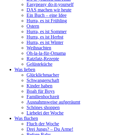
Easypeasy do-it-yourself
DAS machen wir heute
Ein Buch – eine Idee
Hurra, es ist Frühling
Ostern
Hurra, es ist Sommer
Hurra, es ist Herbst
Hurra, es ist Winter
Weihnachten
Oh-la-la-für-Omama
Ratzfatz-Rezepte
Gelüsteküche
Was lieben
Glücklichmacher
Schwangerschaft
Kinder haben
Boah für Boys
Familienhochzeit
Ausnahmsweise aufgeräumt
Schönes shoppen
Liebelei der Woche
Was fluchen
Fluch der Woche
Drei Jungs? – Du Arme!
Before Baby