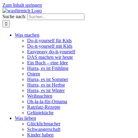
Zum Inhalt springen
Suche nach:
Was machen
Do-it-yourself für Kids
Do-it-yourself mit Kids
Easypeasy do-it-yourself
DAS machen wir heute
Ein Buch – eine Idee
Hurra, es ist Frühling
Ostern
Hurra, es ist Sommer
Hurra, es ist Herbst
Hurra, es ist Winter
Weihnachten
Oh-la-la-für-Omama
Ratzfatz-Rezepte
Gelüsteküche
Was lieben
Glücklichmacher
Schwangerschaft
Kinder haben