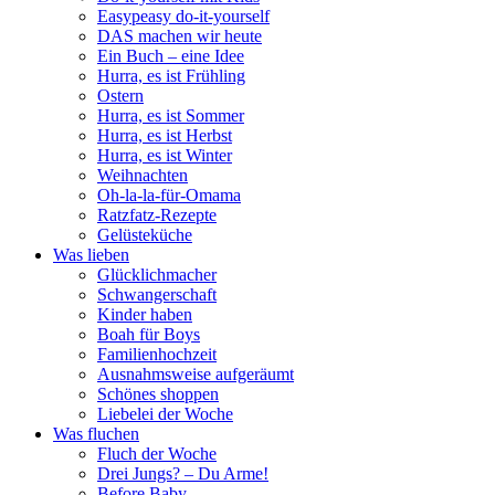
Easypeasy do-it-yourself
DAS machen wir heute
Ein Buch – eine Idee
Hurra, es ist Frühling
Ostern
Hurra, es ist Sommer
Hurra, es ist Herbst
Hurra, es ist Winter
Weihnachten
Oh-la-la-für-Omama
Ratzfatz-Rezepte
Gelüsteküche
Was lieben
Glücklichmacher
Schwangerschaft
Kinder haben
Boah für Boys
Familienhochzeit
Ausnahmsweise aufgeräumt
Schönes shoppen
Liebelei der Woche
Was fluchen
Fluch der Woche
Drei Jungs? – Du Arme!
Before Baby