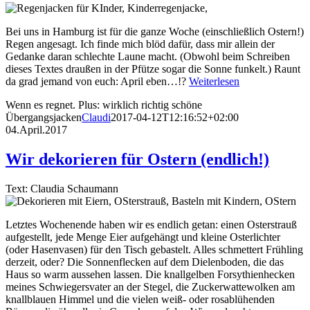
Bei uns in Hamburg ist für die ganze Woche (einschließlich Ostern!)
Regen angesagt. Ich finde mich blöd dafür, dass mir allein der
Gedanke daran schlechte Laune macht. (Obwohl beim Schreiben
dieses Textes draußen in der Pfütze sogar die Sonne funkelt.) Raunt
da grad jemand von euch: April eben…!?
Weiterlesen
Wenn es regnet. Plus: wirklich richtig schöne
Übergangsjacken
Claudi
2017-04-12T12:16:52+02:00
04.April.2017
Wir dekorieren für Ostern (endlich!)
Text: Claudia Schaumann
Letztes Wochenende haben wir es endlich getan: einen Osterstrauß
aufgestellt, jede Menge Eier aufgehängt und kleine Osterlichter
(oder Hasenvasen) für den Tisch gebastelt. Alles schmettert Frühling
derzeit, oder? Die Sonnenflecken auf dem Dielenboden, die das
Haus so warm aussehen lassen. Die knallgelben Forsythienhecken
meines Schwiegersvater an der Stegel, die Zuckerwattewolken am
knallblauen Himmel und die vielen weiß- oder rosablühenden