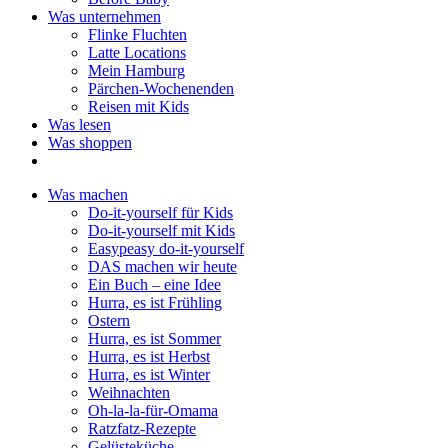
Was unternehmen
Flinke Fluchten
Latte Locations
Mein Hamburg
Pärchen-Wochenenden
Reisen mit Kids
Was lesen
Was shoppen
Was machen
Do-it-yourself für Kids
Do-it-yourself mit Kids
Easypeasy do-it-yourself
DAS machen wir heute
Ein Buch – eine Idee
Hurra, es ist Frühling
Ostern
Hurra, es ist Sommer
Hurra, es ist Herbst
Hurra, es ist Winter
Weihnachten
Oh-la-la-für-Omama
Ratzfatz-Rezepte
Gelüsteküche