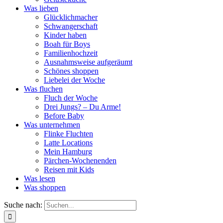
Was lieben
Glücklichmacher
Schwangerschaft
Kinder haben
Boah für Boys
Familienhochzeit
Ausnahmsweise aufgeräumt
Schönes shoppen
Liebelei der Woche
Was fluchen
Fluch der Woche
Drei Jungs? – Du Arme!
Before Baby
Was unternehmen
Flinke Fluchten
Latte Locations
Mein Hamburg
Pärchen-Wochenenden
Reisen mit Kids
Was lesen
Was shoppen
Suche nach: