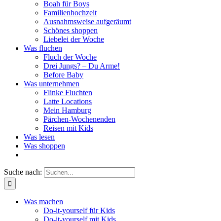
Boah für Boys
Familienhochzeit
Ausnahmsweise aufgeräumt
Schönes shoppen
Liebelei der Woche
Was fluchen
Fluch der Woche
Drei Jungs? – Du Arme!
Before Baby
Was unternehmen
Flinke Fluchten
Latte Locations
Mein Hamburg
Pärchen-Wochenenden
Reisen mit Kids
Was lesen
Was shoppen
Suche nach:
Was machen
Do-it-yourself für Kids
Do-it-yourself mit Kids