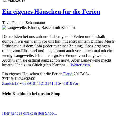
15.März.2017
Ein eigenes Häuschen für die Ferien
Text: Claudia Schaumann
Die meisten bei uns zuhause haben gerade Ferien und deshalb
dümpeln wir ein wenig vor uns hin, mit entspanntem Bircher-Müsli-
Frühstück auf dem Sofa (jeder mit einer Zeitung), Spaziergängen
runter zum Elbstrand und – ja, kommt auch vor – auch mal mit ein
wenig Langeweile. Ich bin ein großer Freund von Langeweile.
Auch wenn sie erstmal ganz schön nervt. Aber Langeweile macht
kreativ. Und zum Glück gibts Kartons…
Weiterlesen
Ein eigenes Häuschen für die Ferien
Claudi
2017-03-
27T15:11:24+02:00
Zurück
1
2
···
6
7
8
9
10
11
12
13
14
15
16
···
18
19
Vor
Mein Kochbuch bei uns im Shop
Hier geht es direkt in den Shop...