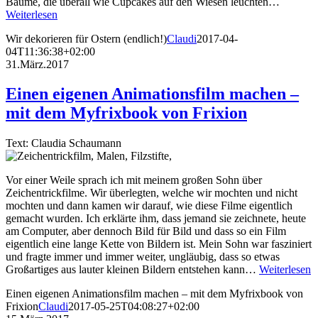
Bäume, die überall wie Cupcakes auf den Wiesen leuchten…
Weiterlesen
Wir dekorieren für Ostern (endlich!)
Claudi
2017-04-
04T11:36:38+02:00
31.März.2017
Einen eigenen Animationsfilm machen –
mit dem Myfrixbook von Frixion
Text: Claudia Schaumann
Vor einer Weile sprach ich mit meinem großen Sohn über
Zeichentrickfilme. Wir überlegten, welche wir mochten und nicht
mochten und dann kamen wir darauf, wie diese Filme eigentlich
gemacht wurden. Ich erklärte ihm, dass jemand sie zeichnete, heute
am Computer, aber dennoch Bild für Bild und dass so ein Film
eigentlich eine lange Kette von Bildern ist. Mein Sohn war fasziniert
und fragte immer und immer weiter, ungläubig, dass so etwas
Großartiges aus lauter kleinen Bildern entstehen kann…
Weiterlesen
Einen eigenen Animationsfilm machen – mit dem Myfrixbook von
Frixion
Claudi
2017-05-25T04:08:27+02:00