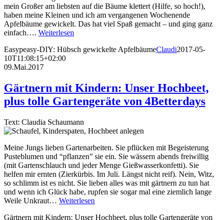
mein Großer am liebsten auf die Bäume klettert (Hilfe, so hoch!),
haben meine Kleinen und ich am vergangenen Wochenende
Apfelbäume gewickelt. Das hat viel Spaß gemacht – und ging ganz
einfach….
Weiterlesen
Easypeasy-DIY: Hübsch gewickelte Apfelbäume
Claudi
2017-05-
10T11:08:15+02:00
09.Mai.2017
Gärtnern mit Kindern: Unser Hochbeet,
plus tolle Gartengeräte von 4Betterdays
Text: Claudia Schaumann
Meine Jungs lieben Gartenarbeiten. Sie pflücken mit Begeisterung
Pusteblumen und “pflanzen” sie ein. Sie wässern abends freiwillig
(mit Gartenschlauch und jeder Menge Gießwasserkonfetti). Sie
helfen mir ernten (Zierkürbis. Im Juli. Längst nicht reif). Nein, Witz,
so schlimm ist es nicht. Sie lieben alles was mit gärtnern zu tun hat
und wenn ich Glück habe, rupfen sie sogar mal eine ziemlich lange
Weile Unkraut…
Weiterlesen
Gärtnern mit Kindern: Unser Hochbeet, plus tolle Gartengeräte von