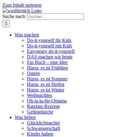
Zum Inhalt springen
Suche nach:
Was machen
Do-it-yourself für Kids
Do-it-yourself mit Kids
Easypeasy do-it-yourself
DAS machen wir heute
Ein Buch – eine Idee
Hurra, es ist Frühling
Ostern
Hurra, es ist Sommer
Hurra, es ist Herbst
Hurra, es ist Winter
Weihnachten
Oh-la-la-für-Omama
Ratzfatz-Rezepte
Gelüsteküche
Was lieben
Glücklichmacher
Schwangerschaft
Kinder haben