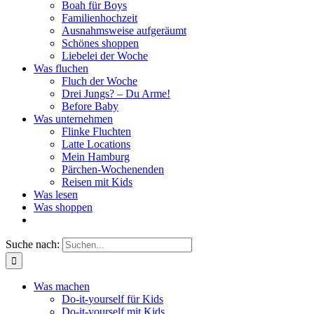
Boah für Boys
Familienhochzeit
Ausnahmsweise aufgeräumt
Schönes shoppen
Liebelei der Woche
Was fluchen
Fluch der Woche
Drei Jungs? – Du Arme!
Before Baby
Was unternehmen
Flinke Fluchten
Latte Locations
Mein Hamburg
Pärchen-Wochenenden
Reisen mit Kids
Was lesen
Was shoppen
Suche nach:
Was machen
Do-it-yourself für Kids
Do-it-yourself mit Kids