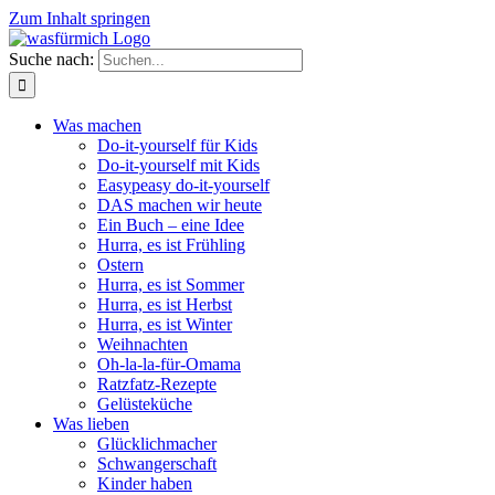
Zum Inhalt springen
Suche nach:
Was machen
Do-it-yourself für Kids
Do-it-yourself mit Kids
Easypeasy do-it-yourself
DAS machen wir heute
Ein Buch – eine Idee
Hurra, es ist Frühling
Ostern
Hurra, es ist Sommer
Hurra, es ist Herbst
Hurra, es ist Winter
Weihnachten
Oh-la-la-für-Omama
Ratzfatz-Rezepte
Gelüsteküche
Was lieben
Glücklichmacher
Schwangerschaft
Kinder haben