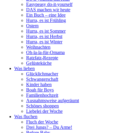
Easypeasy do-it-yourself
DAS machen wir heute
Ein Buch – eine Idee
Hurra, es ist Frühling
Ostern
Hurra, es ist Sommer
Hurra, es ist Herbst
Hurra, es ist Winter
Weihnachten
Oh-la-la-für-Omama
Ratzfatz-Rezepte
Gelüsteküche
Was lieben
Glücklichmacher
Schwangerschaft
Kinder haben
Boah für Boys
Familienhochzeit
Ausnahmsweise aufgeräumt
Schönes shoppen
Liebelei der Woche
Was fluchen
Fluch der Woche
Drei Jungs? – Du Arme!
Before Baby