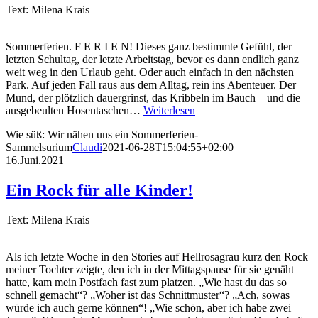
Text: Milena Krais
Sommerferien. F E R I E N! Dieses ganz bestimmte Gefühl, der
letzten Schultag, der letzte Arbeitstag, bevor es dann endlich ganz
weit weg in den Urlaub geht. Oder auch einfach in den nächsten
Park. Auf jeden Fall raus aus dem Alltag, rein ins Abenteuer. Der
Mund, der plötzlich dauergrinst, das Kribbeln im Bauch – und die
ausgebeulten Hosentaschen…
Weiterlesen
Wie süß: Wir nähen uns ein Sommerferien-
Sammelsurium
Claudi
2021-06-28T15:04:55+02:00
16.Juni.2021
Ein Rock für alle Kinder!
Text: Milena Krais
Als ich letzte Woche in den Stories auf Hellrosagrau kurz den Rock
meiner Tochter zeigte, den ich in der Mittagspause für sie genäht
hatte, kam mein Postfach fast zum platzen. „Wie hast du das so
schnell gemacht“? „Woher ist das Schnittmuster“? „Ach, sowas
würde ich auch gerne können“! „Wie schön, aber ich habe zwei