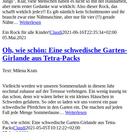
Jungs”. Klar, viele Menschen haben es nicht so mit der Handarbeit,
aber mein erster Gedanke war wirklich: Also dieser Rock, das
schafft wirklich jede:r!! Es gib nämlich kein Schnittmuster und ihr
braucht zwar eine Nähmaschine, aber nur für vier (!!) gerade
Nähte…
Weiterlesen
Ein Rock für alle Kinder!
Claudi
2021-06-16T22:35:34+02:00
05.Mai.2021
Oh, wie schön: Eine schwedische Garten-
Girlande aus Tetra-Packs
Text: Milena Krais
Vielleicht werden wir unseren Sommerurlaub in diesem Jahr
nochmal zuhause auf der Terrasse verbringen. Ein wenig traurig ist
das schon, denn wir wären lieber in ein kleines Häuschen in
Schweden gefahren. So oder so laden wir uns vorerst ein paar
schwedische Pferdchen in den Garten ein. Die machen auf jeden
Fall jede Menge Sommerlaune…
Weiterlesen
Oh, wie schön: Eine schwedische Garten-Girlande aus Tetra-
Packs
Claudi
2021-05-05T10:12:22+02:00