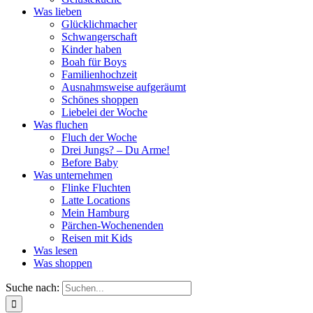
Was lieben
Glücklichmacher
Schwangerschaft
Kinder haben
Boah für Boys
Familienhochzeit
Ausnahmsweise aufgeräumt
Schönes shoppen
Liebelei der Woche
Was fluchen
Fluch der Woche
Drei Jungs? – Du Arme!
Before Baby
Was unternehmen
Flinke Fluchten
Latte Locations
Mein Hamburg
Pärchen-Wochenenden
Reisen mit Kids
Was lesen
Was shoppen
Suche nach: