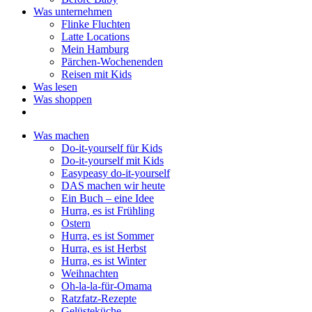
Was unternehmen
Flinke Fluchten
Latte Locations
Mein Hamburg
Pärchen-Wochenenden
Reisen mit Kids
Was lesen
Was shoppen
Was machen
Do-it-yourself für Kids
Do-it-yourself mit Kids
Easypeasy do-it-yourself
DAS machen wir heute
Ein Buch – eine Idee
Hurra, es ist Frühling
Ostern
Hurra, es ist Sommer
Hurra, es ist Herbst
Hurra, es ist Winter
Weihnachten
Oh-la-la-für-Omama
Ratzfatz-Rezepte
Gelüsteküche