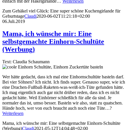
einfach mit der Häkelgirlande…
Weiterlesen
Zum Gehäkel viel Glück: Eine super schöne Kuchengirlande für
Geburtstage
Claudi
2020-06-02T11:21:18+02:00
06.Juli.2019
Mama, ich wünsche mir: Eine
selbstgemachte Einhorn-Schultüte
(Werbung)
Text: Claudia Schaumann
Wer hätte gedacht, dass ich mal eine Einhornschultüte basteln darf.
Bei vier Söhnen? Ich nicht. Ich finds super. Genauso super, wie ich
eine Drachen-Fußball-Raketen-was-weiß-ich-Tüte gefunden hätte.
Ich mag eigentlich auch gar nicht drüber reden, dass ich es nicht
gedacht hätte. Weil Einhörner schließlich für alle da sind. Je
normaler das ist, umso besser. Basteln wir also, statt zu quatschen.
Hände hoch, wer von euch braucht auch noch eine Tüte…?
Weiterlesen
Mama, ich wünsche mir: Eine selbstgemachte Einhorn-Schultüte
(Werbung)
Claudi
2021-05-12T14:04:48+02:00