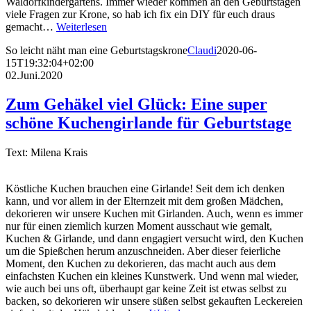
Waldorfkindergartens. Immer wieder kommen an den Geburtstagen
viele Fragen zur Krone, so hab ich fix ein DIY für euch draus
gemacht…
Weiterlesen
So leicht näht man eine Geburtstagskrone
Claudi
2020-06-
15T19:32:04+02:00
02.Juni.2020
Zum Gehäkel viel Glück: Eine super
schöne Kuchengirlande für Geburtstage
Text: Milena Krais
Köstliche Kuchen brauchen eine Girlande! Seit dem ich denken
kann, und vor allem in der Elternzeit mit dem großen Mädchen,
dekorieren wir unsere Kuchen mit Girlanden. Auch, wenn es immer
nur für einen ziemlich kurzen Moment ausschaut wie gemalt,
Kuchen & Girlande, und dann engagiert versucht wird, den Kuchen
um die Spießchen herum anzuschneiden. Aber dieser feierliche
Moment, den Kuchen zu dekorieren, das macht auch aus dem
einfachsten Kuchen ein kleines Kunstwerk. Und wenn mal wieder,
wie auch bei uns oft, überhaupt gar keine Zeit ist etwas selbst zu
backen, so dekorieren wir unsere süßen selbst gekauften Leckereien