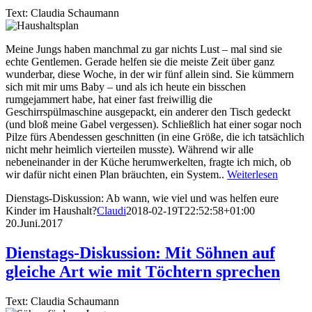
Text: Claudia Schaumann
Meine Jungs haben manchmal zu gar nichts Lust – mal sind sie
echte Gentlemen. Gerade helfen sie die meiste Zeit über ganz
wunderbar, diese Woche, in der wir fünf allein sind. Sie kümmern
sich mit mir ums Baby – und als ich heute ein bisschen
rumgejammert habe, hat einer fast freiwillig die
Geschirrspülmaschine ausgepackt, ein anderer den Tisch gedeckt
(und bloß meine Gabel vergessen). Schließlich hat einer sogar noch
Pilze fürs Abendessen geschnitten (in eine Größe, die ich tatsächlich
nicht mehr heimlich vierteilen musste). Während wir alle
nebeneinander in der Küche herumwerkelten, fragte ich mich, ob
wir dafür nicht einen Plan bräuchten, ein System..
Weiterlesen
Dienstags-Diskussion: Ab wann, wie viel und was helfen eure
Kinder im Haushalt?
Claudi
2018-02-19T22:52:58+01:00
20.Juni.2017
Dienstags-Diskussion: Mit Söhnen auf
gleiche Art wie mit Töchtern sprechen
Text: Claudia Schaumann