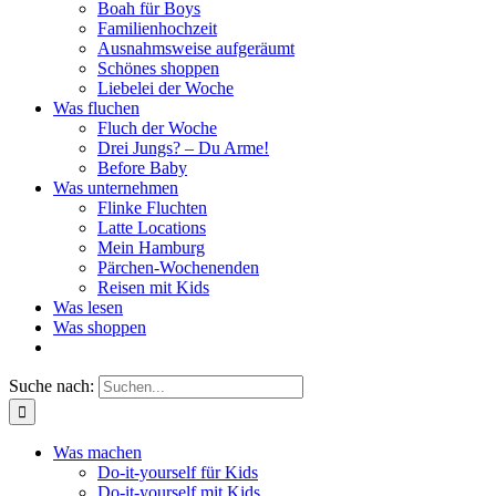
Boah für Boys
Familienhochzeit
Ausnahmsweise aufgeräumt
Schönes shoppen
Liebelei der Woche
Was fluchen
Fluch der Woche
Drei Jungs? – Du Arme!
Before Baby
Was unternehmen
Flinke Fluchten
Latte Locations
Mein Hamburg
Pärchen-Wochenenden
Reisen mit Kids
Was lesen
Was shoppen
Suche nach:
Was machen
Do-it-yourself für Kids
Do-it-yourself mit Kids