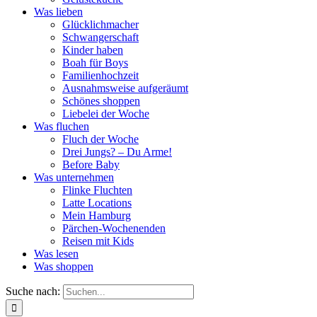
Was lieben
Glücklichmacher
Schwangerschaft
Kinder haben
Boah für Boys
Familienhochzeit
Ausnahmsweise aufgeräumt
Schönes shoppen
Liebelei der Woche
Was fluchen
Fluch der Woche
Drei Jungs? – Du Arme!
Before Baby
Was unternehmen
Flinke Fluchten
Latte Locations
Mein Hamburg
Pärchen-Wochenenden
Reisen mit Kids
Was lesen
Was shoppen
Suche nach: