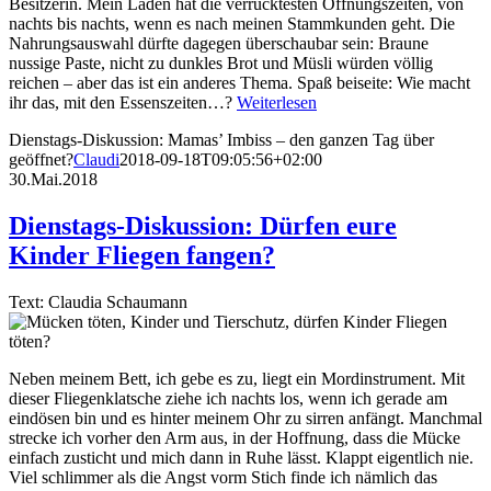
Besitzerin. Mein Laden hat die verrücktesten Öffnungszeiten, von
nachts bis nachts, wenn es nach meinen Stammkunden geht. Die
Nahrungsauswahl dürfte dagegen überschaubar sein: Braune
nussige Paste, nicht zu dunkles Brot und Müsli würden völlig
reichen – aber das ist ein anderes Thema. Spaß beiseite: Wie macht
ihr das, mit den Essenszeiten…?
Weiterlesen
Dienstags-Diskussion: Mamas’ Imbiss – den ganzen Tag über
geöffnet?
Claudi
2018-09-18T09:05:56+02:00
30.Mai.2018
Dienstags-Diskussion: Dürfen eure
Kinder Fliegen fangen?
Text: Claudia Schaumann
Neben meinem Bett, ich gebe es zu, liegt ein Mordinstrument. Mit
dieser Fliegenklatsche ziehe ich nachts los, wenn ich gerade am
eindösen bin und es hinter meinem Ohr zu sirren anfängt. Manchmal
strecke ich vorher den Arm aus, in der Hoffnung, dass die Mücke
einfach zusticht und mich dann in Ruhe lässt. Klappt eigentlich nie.
Viel schlimmer als die Angst vorm Stich finde ich nämlich das