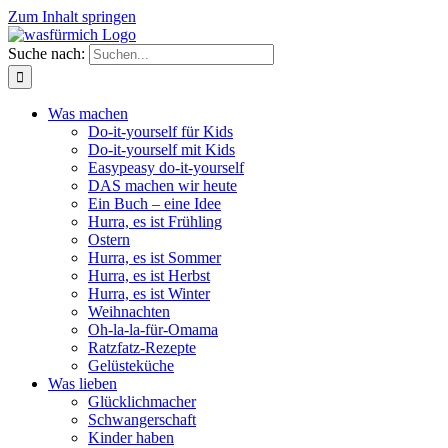
Zum Inhalt springen
Suche nach:
Was machen
Do-it-yourself für Kids
Do-it-yourself mit Kids
Easypeasy do-it-yourself
DAS machen wir heute
Ein Buch – eine Idee
Hurra, es ist Frühling
Ostern
Hurra, es ist Sommer
Hurra, es ist Herbst
Hurra, es ist Winter
Weihnachten
Oh-la-la-für-Omama
Ratzfatz-Rezepte
Gelüsteküche
Was lieben
Glücklichmacher
Schwangerschaft
Kinder haben