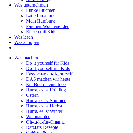
Was unternehmen
Flinke Fluchten
Latte Locations
Mein Hamburg
Pärchen-Wochenenden
Reisen mit Kids
Was lesen
Was shoppen
Was machen
Do-it-yourself für Kids
Do-it-yourself mit Kids
Easypeasy do-it-yourself
DAS machen wir heute
Ein Buch – eine Idee
Hurra, es ist Frühling
Ostern
Hurra, es ist Sommer
Hurra, es ist Herbst
Hurra, es ist Winter
Weihnachten
Oh-la-la-für-Omama
Ratzfatz-Rezepte
Gelüsteküche