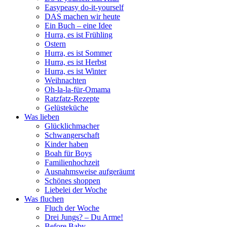
Easypeasy do-it-yourself
DAS machen wir heute
Ein Buch – eine Idee
Hurra, es ist Frühling
Ostern
Hurra, es ist Sommer
Hurra, es ist Herbst
Hurra, es ist Winter
Weihnachten
Oh-la-la-für-Omama
Ratzfatz-Rezepte
Gelüsteküche
Was lieben
Glücklichmacher
Schwangerschaft
Kinder haben
Boah für Boys
Familienhochzeit
Ausnahmsweise aufgeräumt
Schönes shoppen
Liebelei der Woche
Was fluchen
Fluch der Woche
Drei Jungs? – Du Arme!
Before Baby