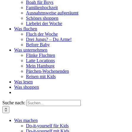
Boah für Boys
Familienhochzeit
Ausnahmsweise aufgeräumt
Schönes shoppen
Liebelei der Woche
Was fluchen
Fluch der Woche
Drei Jungs? – Du Arme!
Before Baby
Was unternehmen
Flinke Fluchten
Latte Locations
Mein Hamburg
Pärchen-Wochenenden
Reisen mit Kids
Was lesen
Was shoppen
Suche nach:
Was machen
Do-it-yourself für Kids
Do-it-yourself mit Kids