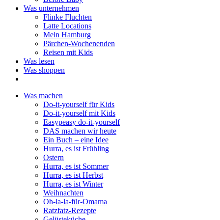
Was unternehmen
Flinke Fluchten
Latte Locations
Mein Hamburg
Pärchen-Wochenenden
Reisen mit Kids
Was lesen
Was shoppen
Was machen
Do-it-yourself für Kids
Do-it-yourself mit Kids
Easypeasy do-it-yourself
DAS machen wir heute
Ein Buch – eine Idee
Hurra, es ist Frühling
Ostern
Hurra, es ist Sommer
Hurra, es ist Herbst
Hurra, es ist Winter
Weihnachten
Oh-la-la-für-Omama
Ratzfatz-Rezepte
Gelüsteküche