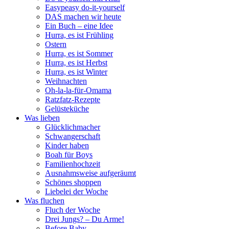
Easypeasy do-it-yourself
DAS machen wir heute
Ein Buch – eine Idee
Hurra, es ist Frühling
Ostern
Hurra, es ist Sommer
Hurra, es ist Herbst
Hurra, es ist Winter
Weihnachten
Oh-la-la-für-Omama
Ratzfatz-Rezepte
Gelüsteküche
Was lieben
Glücklichmacher
Schwangerschaft
Kinder haben
Boah für Boys
Familienhochzeit
Ausnahmsweise aufgeräumt
Schönes shoppen
Liebelei der Woche
Was fluchen
Fluch der Woche
Drei Jungs? – Du Arme!
Before Baby