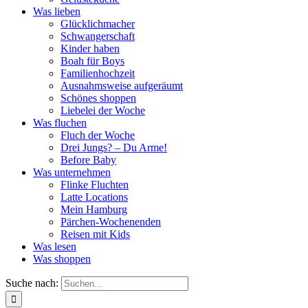
Was lieben
Glücklichmacher
Schwangerschaft
Kinder haben
Boah für Boys
Familienhochzeit
Ausnahmsweise aufgeräumt
Schönes shoppen
Liebelei der Woche
Was fluchen
Fluch der Woche
Drei Jungs? – Du Arme!
Before Baby
Was unternehmen
Flinke Fluchten
Latte Locations
Mein Hamburg
Pärchen-Wochenenden
Reisen mit Kids
Was lesen
Was shoppen
Suche nach: