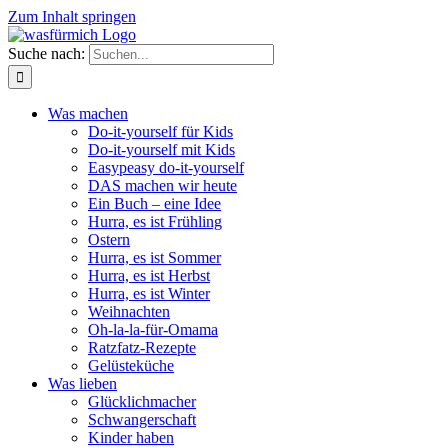
Zum Inhalt springen
Suche nach:
Was machen
Do-it-yourself für Kids
Do-it-yourself mit Kids
Easypeasy do-it-yourself
DAS machen wir heute
Ein Buch – eine Idee
Hurra, es ist Frühling
Ostern
Hurra, es ist Sommer
Hurra, es ist Herbst
Hurra, es ist Winter
Weihnachten
Oh-la-la-für-Omama
Ratzfatz-Rezepte
Gelüsteküche
Was lieben
Glücklichmacher
Schwangerschaft
Kinder haben