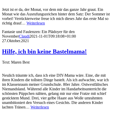
Jetzt ist er da, der Monat, vor dem mir das ganze Jahr graut. Ein
Monat wie das Ausrufungszeichen hinter dem Satz: Der Sommer ist
vorbei! Verrückterweise freue ich mich dieses Jahr das erste Mal so
richtig drauf…
Weiterlesen
Fantasie und Faulenzen: Ein Plädoyer für den
November
Claudi
2021-11-01T09:18:08+01:00
27.Oktober.2021
Hilfe, ich bin keine Bastelmama!
Text: Maren Best
Neulich träumte ich, dass ich eine DIY-Mama wäre. Eine, die mit
ihren Kindern die tollsten Dinge bastelt. Als ich aufwachte, war ich
im Klassenraum meiner Grundschule. 80er Jahre. Ostwestfälisches
Niemandsland. Während alle Kinder im Handarbeitsunterricht die
schönsten Püppchen nähten, gelang mir nur eine Fratze mit schief
gesticktem Mund. Drei, vier gelbe Haare aus Wolle umrahmten
unambitioniert den Versuch eines Gesichts. Die anderen Kinder
lachten Tränen…
Weiterlesen