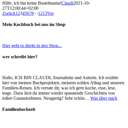
Hilfe, ich bin keine Bastelmama!
Claudi
2021-10-
27T12:00:44+02:00
Zurück
1
2
3
4
5
6
7
8
···
12
13
Vor
Mein Kochbuch bei uns im Shop
Hier geht es direkt in den Shop...
wer schreibt hier?
Hallo, ICH BIN CLAUDI, Journalistin und Autorin. Ich erzähle
hier von meinen Buchprojekten, meinem wilden Alltag und unseren
Familien-Reisen. Ich verrate dir, was ich gern koche, esse, lese,
trage. Dazu liest du immer wieder spannende Geschichten von
tollen GastautorInnen. Neugierig? Sehr schön…
Was über mich
Familienhochzeit