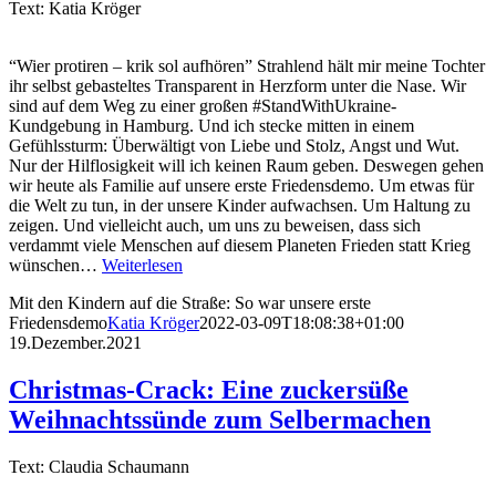
Text: Katia Kröger
“Wier protiren – krik sol aufhören” Strahlend hält mir meine Tochter
ihr selbst gebasteltes Transparent in Herzform unter die Nase. Wir
sind auf dem Weg zu einer großen #StandWithUkraine-
Kundgebung in Hamburg. Und ich stecke mitten in einem
Gefühlssturm: Überwältigt von Liebe und Stolz, Angst und Wut.
Nur der Hilflosigkeit will ich keinen Raum geben. Deswegen gehen
wir heute als Familie auf unsere erste Friedensdemo. Um etwas für
die Welt zu tun, in der unsere Kinder aufwachsen. Um Haltung zu
zeigen. Und vielleicht auch, um uns zu beweisen, dass sich
verdammt viele Menschen auf diesem Planeten Frieden statt Krieg
wünschen…
Weiterlesen
Mit den Kindern auf die Straße: So war unsere erste
Friedensdemo
Katia Kröger
2022-03-09T18:08:38+01:00
19.Dezember.2021
Christmas-Crack: Eine zuckersüße
Weihnachtssünde zum Selbermachen
Text: Claudia Schaumann